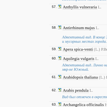
57.
Anthyllis vulneraria
L.
58.
Antirrhinum majus
L.
Адвентивный вид. В конце 
и мусорных местах города.
59.
Apera spica-venti
(L.) P.B
60.
Aquilegia vulgaris
L.
Адвентивный вид. Лично н
мкр-не Южный.
61.
Arabidopsis thaliana
(L.)
62.
Arabis pendula
L.
Вид был отмечен в окрестн
63.
Archangelica officinalis
H