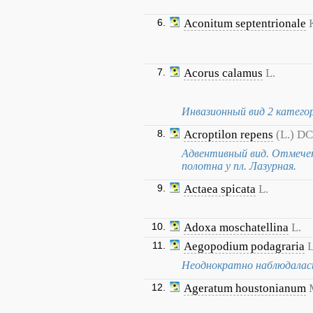
6.
Aconitum septentrionale
7.
Acorus calamus
L.
Инвазионный вид 2 катего
8.
Acroptilon repens
(L.) DC
Адвентивный вид. Отмечен 
полотна у пл. Лазурная.
9.
Actaea spicata
L.
10.
Adoxa moschatellina
L.
11.
Aegopodium podagraria
L
Неоднократно наблюдалась
12.
Ageratum houstonianum