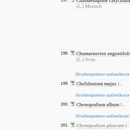
197.
Chamaedaphne calyculat
(L.) Moench
198.
Chamaenerion angustifol
(L.) Scop.
Неоднократно наблюдался 
199.
Chelidonium majus
L.
Неоднократно наблюдался 
200.
Chenopodium album
L.
Неоднократно наблюдалась
201.
Chenopodium glaucum
L.