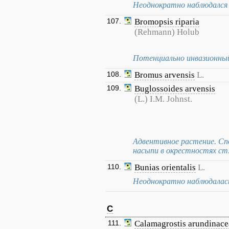
Неоднократно наблюдался 
107.
Bromopsis riparia
(Rehmann) Holub
Потенциально инвазионный
108.
Bromus arvensis
L.
109.
Buglossoides arvensis
(L.) I.M. Johnst.
Адвентивное растение. С
насыпи в окрестностях ст.
110.
Bunias orientalis
L.
Неоднократно наблюдалась
C
111.
Calamagrostis arundinace