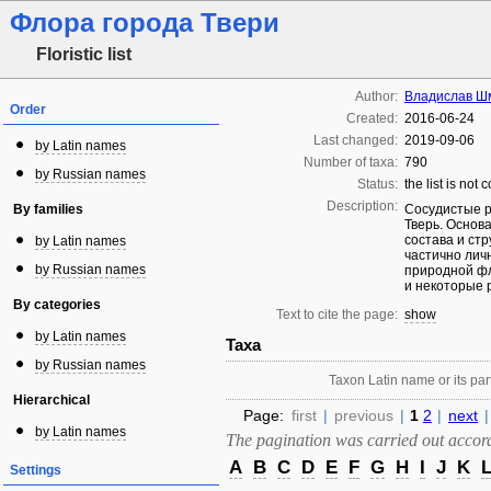
Флора города Твери
Floristic list
Author:
Владислав Ш
Order
Created:
2016-06-24
Last changed:
2019-09-06
by Latin names
Number of taxa:
790
by Russian names
Status:
the list is not
Description:
By families
Сосудистые р
Тверь. Основ
состава и стр
by Latin names
частично лич
by Russian names
природной фл
и некоторые 
By categories
Text to cite the page:
show
by Latin names
Taxa
by Russian names
Taxon Latin name or its part
Hierarchical
Page:
first
|
previous
|
1
2
|
next
|
by Latin names
The pagination was carried out accordi
A
B
C
D
E
F
G
H
I
J
K
Settings