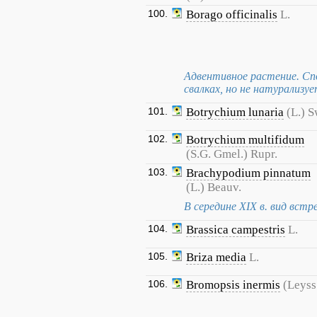
100.
Borago officinalis
L.
Адвентивное растение. Сп
свалках, но не натурализуе
101.
Botrychium lunaria
(L.) S
102.
Botrychium multifidum
(S.G. Gmel.) Rupr.
103.
Brachypodium pinnatum
(L.) Beauv.
В середине XIX в. вид вст
104.
Brassica campestris
L.
105.
Briza media
L.
106.
Bromopsis inermis
(Leyss