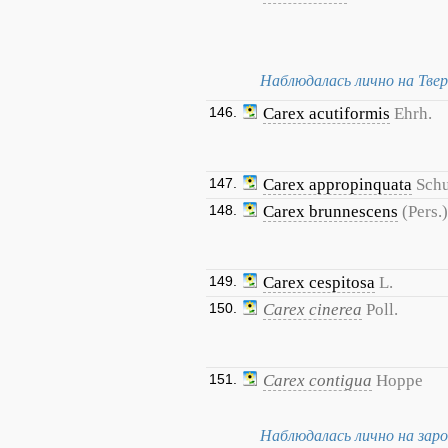
Наблюдалась лично на Твер
146.
Carex acutiformis
Ehrh.
147.
Carex appropinquata
Sch
148.
Carex brunnescens
(Pers.)
149.
Carex cespitosa
L.
150.
Carex cinerea
Poll.
151.
Carex contigua
Hoppe
Наблюдалась лично на зар