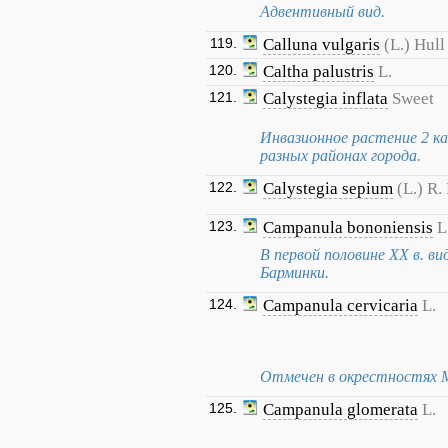
Адвентивный вид.
119.
Calluna vulgaris
(L.) Hull
120.
Caltha palustris
L.
121.
Calystegia inflata
Sweet
Инвазионное растение 2 к
разных районах города.
122.
Calystegia sepium
(L.) R. 
123.
Campanula bononiensis
L
В первой половине XX в. в
Барминки.
124.
Campanula cervicaria
L.
Отмечен в окрестностях Ми
125.
Campanula glomerata
L.