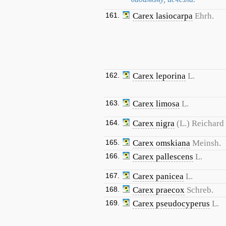
161.
Carex lasiocarpa
Ehrh.
162.
Carex leporina
L.
163.
Carex limosa
L.
164.
Carex nigra
(L.) Reichard
165.
Carex omskiana
Meinsh.
166.
Carex pallescens
L.
167.
Carex panicea
L.
168.
Carex praecox
Schreb.
169.
Carex pseudocyperus
L.