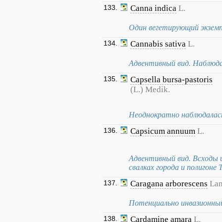
133.
Canna indica
L.
Один вегетирующий экземп
134.
Cannabis sativa
L.
Адвентивный вид. Наблюдал
135.
Capsella bursa-pastoris
(L.) Medik.
Неоднократно наблюдалась
136.
Capsicum annuum
L.
Адвентивный вид. Всходы 
свалках города и полигоне 
137.
Caragana arborescens
La
Потенциально инвазионный
138.
Cardamine amara
L.