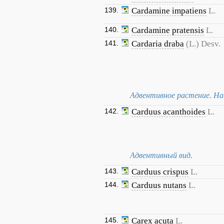
139.
Cardamine impatiens
L.
140.
Cardamine pratensis
L.
141.
Cardaria draba
(L.) Desv.
Адвентивное растение. Наб
142.
Carduus acanthoides
L.
Адвентивный вид.
143.
Carduus crispus
L.
144.
Carduus nutans
L.
145.
Carex acuta
L.