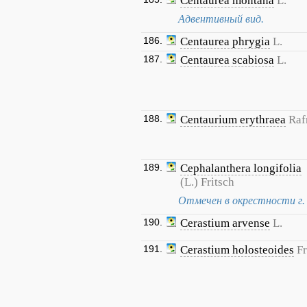
Centaurea montana
L.
Адвентивный вид.
186.
Centaurea phrygia
L.
187.
Centaurea scabiosa
L.
188.
Centaurium erythraea
Raf
189.
Cephalanthera longifolia
(L.) Fritsch
Отмечен в окрестности г. 
190.
Cerastium arvense
L.
191.
Cerastium holosteoides
Fr