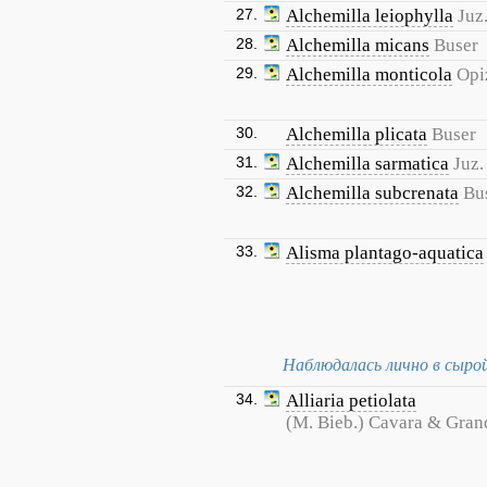
27.
Alchemilla leiophylla
Juz
28.
Alchemilla micans
Buser
29.
Alchemilla monticola
Opi
30.
Alchemilla plicata
Buser
31.
Alchemilla sarmatica
Juz.
32.
Alchemilla subcrenata
Bu
33.
Alisma plantago-aquatica
Наблюдалась лично в сырой
34.
Alliaria petiolata
(M. Bieb.) Cavara & Gran