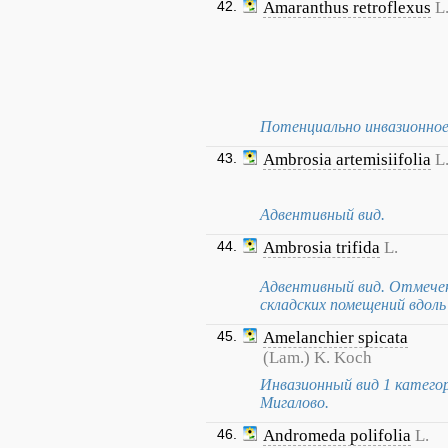
42.
Amaranthus retroflexus
L
Потенциально инвазионное
43.
Ambrosia artemisiifolia
L
Адвентивный вид.
44.
Ambrosia trifida
L.
Адвентивный вид. Отмечен 
складских помещений вдоль 
45.
Amelanchier spicata
(Lam.) K. Koch
Инвазионный вид 1 катего
Мигалово.
46.
Andromeda polifolia
L.