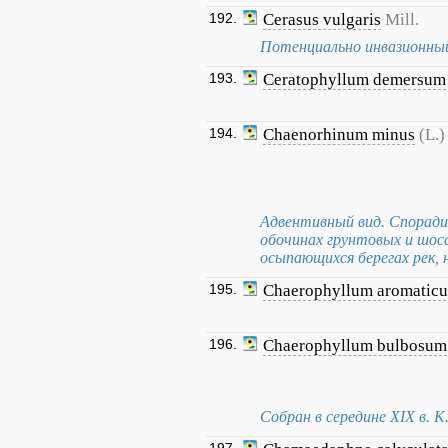
192.
Cerasus vulgaris
Mill.
Потенциально инвазионный
193.
Ceratophyllum demersum
194.
Chaenorhinum minus
(L.
Адвентивный вид. Споради
обочинах грунтовых и шосс
осыпающихся берегах рек, 
195.
Chaerophyllum aromatic
196.
Chaerophyllum bulbosum
Собран в середине XIX в. К