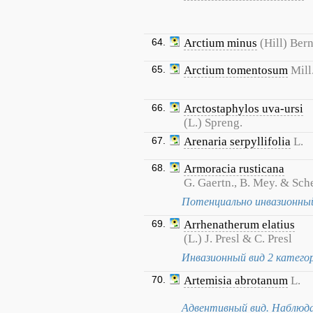
64.
Arctium minus
(Hill) Ber
65.
Arctium tomentosum
Mill
66.
Arctostaphylos uva-ursi
(L.) Spreng.
67.
Arenaria serpyllifolia
L.
68.
Armoracia rusticana
G. Gaertn., B. Mey. & Sch
Потенциально инвазионный
69.
Arrhenatherum elatius
(L.) J. Presl & C. Presl
Инвазионный вид 2 катего
70.
Artemisia abrotanum
L.
Адвентивный вид. Наблюдал