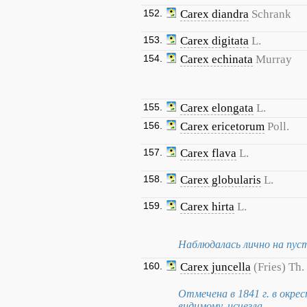
152.
Carex diandra
Schrank
153.
Carex digitata
L.
154.
Carex echinata
Murray
155.
Carex elongata
L.
156.
Carex ericetorum
Poll.
157.
Carex flava
L.
158.
Carex globularis
L.
159.
Carex hirta
L.
Наблюдалась лично на пуст
160.
Carex juncella
(Fries) Th. 
Отмечена в 1841 г. в окре
видимому, исчезла.