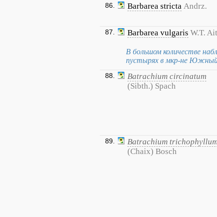
86.
Barbarea stricta
Andrz.
87.
Barbarea vulgaris
W.T. Ai
В большом количестве набл
пустырях в мкр-не Южный
88.
Batrachium circinatum
(Sibth.) Spach
89.
Batrachium trichophyllu
(Chaix) Bosch