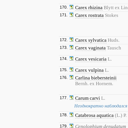
170.
Carex rhizina
Blytt ex Li
171.
Carex rostrata
Stokes
172.
Carex sylvatica
Huds.
173.
Carex vaginata
Tausch
174.
Carex vesicaria
L.
175.
Carex vulpina
L.
176.
Carlina biebersteinii
Bernh. ex Hornem.
177.
Carum carvi
L.
Неоднократно наблюдался 
178.
Catabrosa aquatica
(L.) P
179.
Cenolophium denudatum