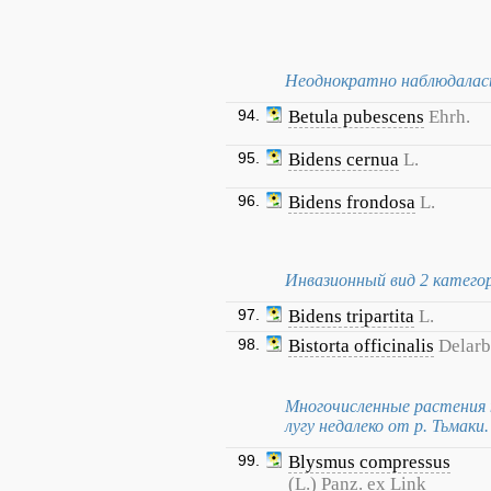
Неоднократно наблюдалась
94.
Betula pubescens
Ehrh.
95.
Bidens cernua
L.
96.
Bidens frondosa
L.
Инвазионный вид 2 катего
97.
Bidens tripartita
L.
98.
Bistorta officinalis
Delarb
Многочисленные растения н
лугу недалеко от р. Тьмаки.
99.
Blysmus compressus
(L.) Panz. ex Link