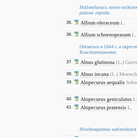
Наблюдалась лично недале
районе города.
35.
Allium oleraceum
L.
36.
Allium schoenoprasum
L.
Отмечен в 1844 г. в окрест
Константиновки.
37.
Alnus glutinosa
(L.) Gaert
38.
Alnus incana
(L.) Moench
39.
Alopecurus aequalis
Sobo
40.
Alopecurus geniculatus
L
41.
Alopecurus pratensis
L.
Неоднократно наблюдался 