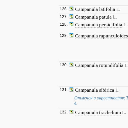
126.
Campanula latifolia
L.
127.
Campanula patula
L.
128.
Campanula persicifolia
L.
129.
Campanula rapunculoides
130.
Campanula rotundifolia
L
131.
Campanula sibirica
L.
Отмечен в окрестностях Т
в.
132.
Campanula trachelium
L.