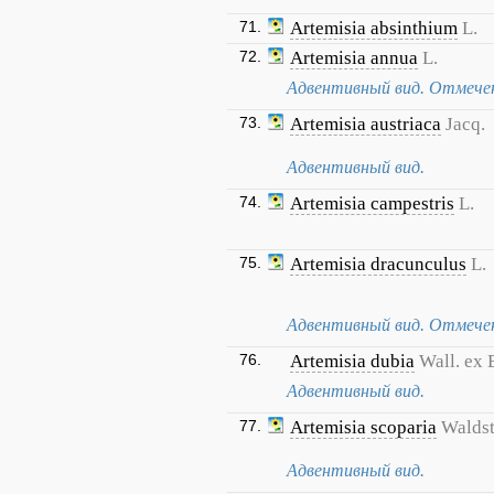
71.
Artemisia absinthium
L.
72.
Artemisia annua
L.
Адвентивный вид. Отмечен 
73.
Artemisia austriaca
Jacq.
Адвентивный вид.
74.
Artemisia campestris
L.
75.
Artemisia dracunculus
L.
Адвентивный вид. Отмечена 
76.
Artemisia dubia
Wall. ex 
Адвентивный вид.
77.
Artemisia scoparia
Waldst
Адвентивный вид.