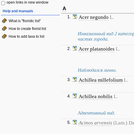
open links in new window
A
Help and manuals
1.
Acer negundo
L.
What is "floristic list"
How to create florist list
Инвазионный вид 2 катего
How to add taxa to list
частях города.
2.
Acer platanoides
L.
Наблюдался лично.
3.
Achillea millefolium
L.
4.
Achillea nobilis
L.
Адвентивный вид.
5.
Acinos arvensis
(Lam.) D