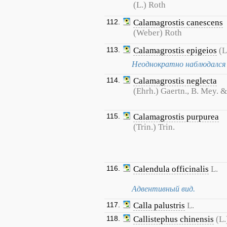
(L.) Roth
112.
Calamagrostis canescens
(Weber) Roth
113.
Calamagrostis epigeios
(L
Неоднократно наблюдался 
114.
Calamagrostis neglecta
(Ehrh.) Gaertn., B. Mey. 
115.
Calamagrostis purpurea
(Trin.) Trin.
116.
Calendula officinalis
L.
Адвентивный вид.
117.
Calla palustris
L.
118.
Callistephus chinensis
(L.