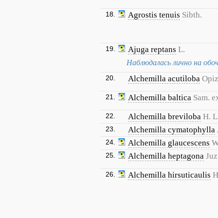
18.
Agrostis tenuis
Sibth.
19.
Ajuga reptans
L.
Наблюдалась лично на обо
20.
Alchemilla acutiloba
Opi
21.
Alchemilla baltica
Sam. ex
22.
Alchemilla breviloba
H. L
23.
Alchemilla cymatophylla
24.
Alchemilla glaucescens
W
25.
Alchemilla heptagona
Juz
26.
Alchemilla hirsuticaulis
H