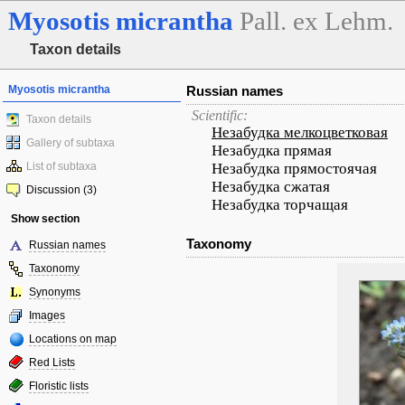
Myosotis
micrantha
Pall. ex Lehm.
Taxon details
Myosotis micrantha
Russian names
Scientific:
Taxon details
Незабудка мелкоцветковая
Gallery of subtaxa
Незабудка прямая
List of subtaxa
Незабудка прямостоячая
Незабудка сжатая
Discussion (3)
Незабудка торчащая
Show section
Taxonomy
Russian names
Taxonomy
Synonyms
Images
Locations on map
Red Lists
Floristic lists