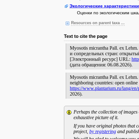
Экологические характеристики
Оценки по экологическим шк
Resources on parent taxa ...
Text to cite the page
Myosotis micrantha Pall. ex Leh
и сопредельных стран: открытый
[Электронный ресурс] URL:
htt
(дата обращения: 06.08.2026).
Myosotis micrantha Pall. ex Lehm. /
neighboring countries: open online 
https://www.plantarium.ru/lang/en
2026).
Perhaps the collection of images 
exhaustive picture of it.
If you have original photos that c
project,
by registering
and publish
We will be glad to welcome you a