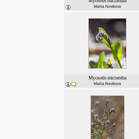
Myosotis
micrantha
Mariia Novikova
Myosotis
micrantha
Mariia Novikova