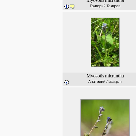
Myosotis
micrantha
Григорий Токарев
Myosotis
micrantha
Анатолий Лисицын