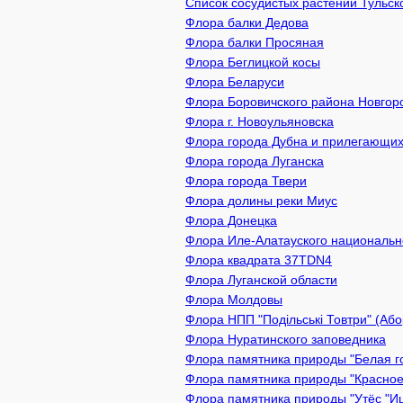
Список сосудистых растений Тульск
Флора балки Дедова
Флора балки Просяная
Флора Беглицкой косы
Флора Беларуси
Флора Боровичского района Новгор
Флора г. Новоульяновска
Флора города Дубна и прилегающих
Флора города Луганска
Флора города Твери
Флора долины реки Миус
Флора Донецка
Флора Иле-Алатауского национально
Флора квадрата 37TDN4
Флора Луганской области
Флора Молдовы
Флора НПП "Подільські Товтри" (Або
Флора Нуратинского заповедника
Флора памятника природы "Белая го
Флора памятника природы "Красное 
Флора памятника природы "Утёс "Иш