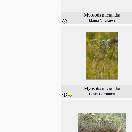
Myosotis
micrantha
Mariia Novikova
Myosotis
micrantha
Pavel Gorbunov