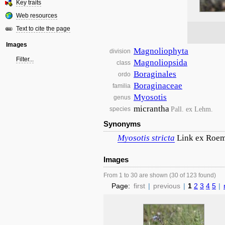
Key traits
Web resources
Text to cite the page
Images
Magnoliophyta
division
Filter...
Magnoliopsida
class
Boraginales
ordo
Boraginaceae
familia
Myosotis
genus
micrantha
Pall. ex Lehm.
species
Synonyms
Myosotis
stricta
Link ex Roem
Images
From 1 to 30 are shown (30 of 123 found)
Page:
first
|
previous
|
1
2
3
4
5
|