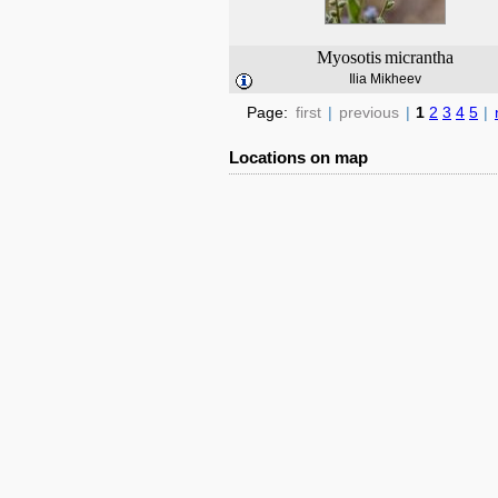
Myosotis
micrantha
Ilia Mikheev
Page:
first
|
previous
|
1
2
3
4
5
|
Locations on map