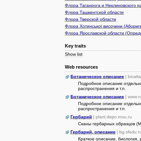
Флора Таганрога и Неклиновского р
Флора Ташкентской области
Флора Тверской области
Флора Хотинської височини (Абориге
Флора Ярославской области (Опреде
Key traits
Show list
Web resources
Ботаническое описание
| bioalt
Подробное описание отдельны
распространения и т.п.
Ботаническое описание
| www.n
Подробное описание отдельны
распространения и т.п.
Гербарий
| plant.depo.msu.ru
Сканы гербарных образцов (
Гербарий, описание
| bg.sfedu.r
Краткое описание, биология,