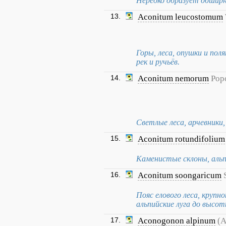
Нередко образует обширн
13.
Aconitum leucostomum
Горы, леса, опушки и пол
рек и ручьёв.
14.
Aconitum nemorum
Pop
Светлые леса, арчевники,
15.
Aconitum rotundifolium
Каменистые склоны, альпи
16.
Aconitum soongaricum
Пояс елового леса, крупно
альпийские луга до высот
17.
Aconogonon alpinum
(A