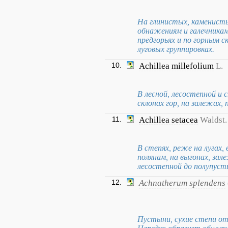
На глинистых, каменисты
обнажениям и галечникам,
предгорьях и по горным ск
луговых группировках.
10.
Achillea millefolium
L.
В лесной, лесостепной и с
склонах гор, на залежах, 
11.
Achillea setacea
Waldst.
В степях, реже на лугах,
полянам, на выгонах, зале
лесостепной до полупуст
12.
Achnatherum splendens
Пустыни, сухие степи от 