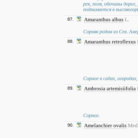
рек, поля, обочины дорог,
поднимается в высокогор
87.
Amaranthus albus
L.
Сорняк родом из Сев. Амер
88.
Amaranthus retroflexus
Сорное в садах, огородах,
89.
Ambrosia artemisiifolia
Сорное.
90.
Amelanchier ovalis
Med