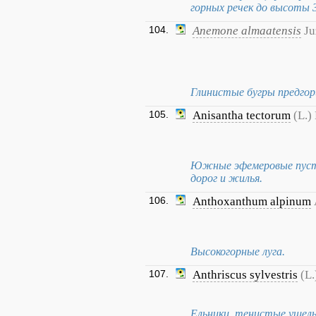
горных речек до высоты 
104.
Anemone almaatensis
Ju
Глинистые бугры предгор
105.
Anisantha tectorum
(L.)
Южные эфемеровые пустын
дорог и жилья.
106.
Anthoxanthum alpinum
Высокогорные луга.
107.
Anthriscus sylvestris
(L.
Ельники, тенистые ущелья