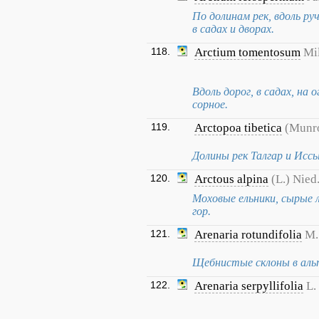
По долинам рек, вдоль руч
в садах и дворах.
118.
Arctium tomentosum
Mil
Вдоль дорог, в садах, на 
сорное.
119.
Arctopoa tibetica
(Munro
Долины рек Талгар и Иссы
120.
Arctous alpina
(L.) Nied
Моховые ельники, сырые л
гор.
121.
Arenaria rotundifolia
M.
Щебнистые склоны в альп
122.
Arenaria serpyllifolia
L.