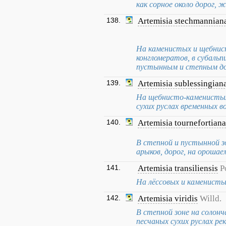
как сорное около дорог, ж
138.
Artemisia stechmannian
На каменистых и щебнист
конгломератов, в субальп
пустынным и степным до
139.
Artemisia sublessingian
На щебнисто-каменистых 
сухих руслах временных в
140.
Artemisia tournefortiana
В степной и пустынной зо
арыков, дорог, на орошаем
141.
Artemisia transiliensis
P
На лёссовых и каменистых
142.
Artemisia viridis
Willd.
В степной зоне на солонч
песчаных сухих руслах рек