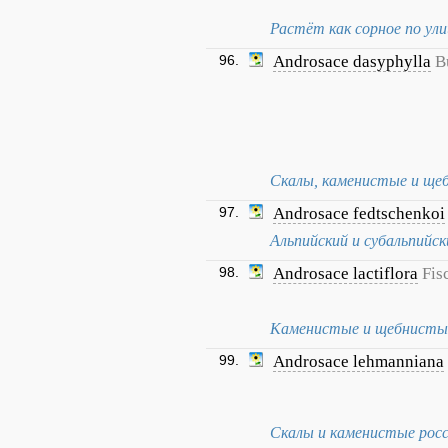
Растёт как сорное по улиц
96.
Androsace dasyphylla
B
Скалы, каменистые и щеб
97.
Androsace fedtschenkoi
Альпийский и субальпийск
98.
Androsace lactiflora
Fis
Каменистые и щебнистые 
99.
Androsace lehmanniana
Скалы и каменистые росс