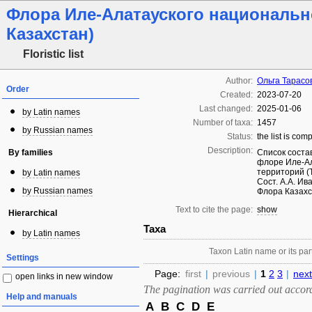
Флора Иле-Алатауского национально
Казахстан)
Floristic list
Author:
Ольга Тарасо
Order
Created:
2023-07-20
Last changed:
2025-01-06
by Latin names
Number of taxa:
1457
by Russian names
Status:
the list is com
Description:
By families
Список соста
флоре Иле-Ал
территорий (
by Latin names
Сост. А.А. Ив
by Russian names
Флора Казахст
Text to cite the page:
show
Hierarchical
Taxa
by Latin names
Taxon Latin name or its part
Settings
Page:
first
|
previous
|
1
2
3
|
next
open links in new window
The pagination was carried out accordi
Help and manuals
A
B
C
D
E