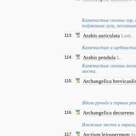
Каменистые склоны гор, 
пойменные луга, песчаные
113.
Arabis auriculata
Lam.
Каменистые и щебнистые
114.
Arabis pendula
L.
Каменистые склоны лесног
места.
115.
Archangelica brevicauli
Вдоль ручьёв и горных рек
116.
Archangelica decurrens
Влажные места и овраги, 
117.
Arctium leiospermum
Ju