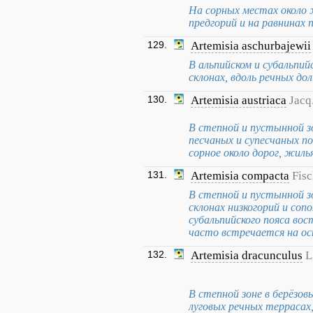
На сорных местах около ж
предгорий и на равнинах
129.
Artemisia aschurbajewii
В альпийском и субальпий
склонах, вдоль речных до
130.
Artemisia austriaca
Jacq
В степной и пустынной з
песчаных и супесчаных поч
сорное около дорог, жиль
131.
Artemisia compacta
Fisc
В степной и пустынной з
склонах низкогорий и сопо
субальпийского пояса вос
часто встречается на о
132.
Artemisia dracunculus
L
В степной зоне в берёзов
луговых речных террасах,