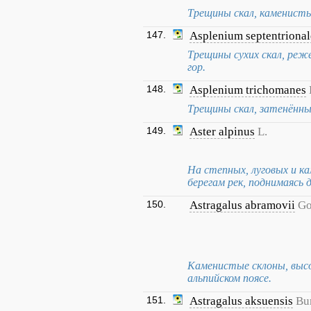
Трещины скал, каменист
147.
Asplenium septentrional
Трещины сухих скал, реж
гор.
148.
Asplenium trichomanes
Трещины скал, затенённые
149.
Aster alpinus
L.
На степных, луговых и ка
берегам рек, поднимаясь д
150.
Astragalus abramovii
Go
Каменистые склоны, высок
альпийском поясе.
151.
Astragalus aksuensis
Bu