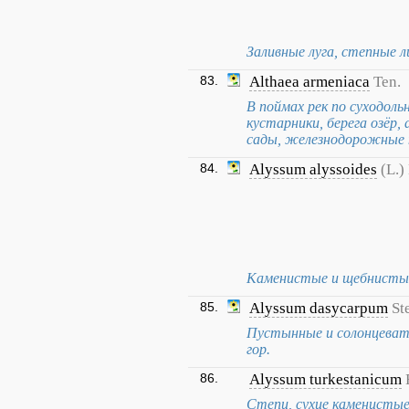
Заливные луга, степные 
83.
Althaea armeniaca
Ten.
В поймах рек по суходол
кустарники, берега озёр,
сады, железнодорожные 
84.
Alyssum alyssoides
(L.)
Каменистые и щебнистые
85.
Alyssum dasycarpum
St
Пустынные и солонцеват
гор.
86.
Alyssum turkestanicum
Степи, сухие каменистые