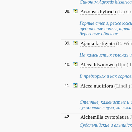
Синоним Agrostis hissarica
38.
Aizopsis hybrida
(L.) Gr
Горные степи, реже южн
щебнистые почвы, трещин
береговых обрывах.
39.
Ajania fastigiata
(C. Win
На каменистых склонах и 
40.
Alcea litwinowii
(Iljin) I
В предгорьях и как сорное
41.
Alcea nudiflora
(Lindl.)
Степные, каменистые и щ
суходольные луга, залежи
42.
Alchemilla cyrtopleura
J
Субальпийские и альпийск