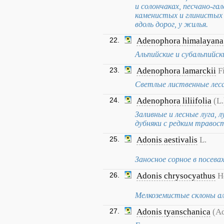
и солончаках, песчано-гал
каменистых и глинистых с
вдоль дорог, у жилья.
22.
Adenophora himalayana
Альпийские и субальпийск
23.
Adenophora lamarckii
F
Светлые лиственные леса,
24.
Adenophora liliifolia
(L.
Заливные и лесные луга, л
дубняки с редким травост
25.
Adonis aestivalis
L.
Заносное сорное в посева
26.
Adonis chrysocyathus
H
Мелкоземистые склоны аль
27.
Adonis tyanschanica
(Ad