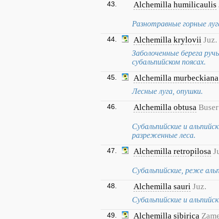
43.
Alchemilla humilicaulis
Разнотравные горные луг
44.
Alchemilla krylovii
Juz.
Заболоченные берега ручь
субальпийском поясах.
45.
Alchemilla murbeckiana
Лесные луга, опушки.
46.
Alchemilla obtusa
Buser
Субальпийские и альпийск
разреженные леса.
47.
Alchemilla retropilosa
J
Субальпийские, реже альп
48.
Alchemilla sauri
Juz.
Субальпийские и альпийск
49.
Alchemilla sibirica
Zame