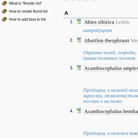
What is "floristic list"
How to create florist list
A
How to add taxa to list
1.
Abies sibirica
Ledeb.
интродуцент
2.
Abutilon theophrasti
Me
Окраины полей, огороды, 
пашни поливных посевов.
3.
Acanthocephalus amplex
Предгорья, в нижней поло
зарослям, мелкоземистым 
посевах и на полях.
4.
Acanthocephalus benth
Предгорья, в нижнем поя