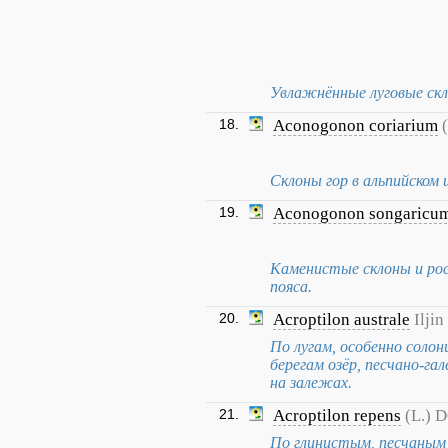
Увлажнённые луговые скл
18.
Aconogonon coriarium
Склоны гор в альпийском 
19.
Aconogonon songaricu
Каменистые склоны и росс
пояса.
20.
Acroptilon australe
Iljin
По лугам, особенно соло
берегам озёр, песчано-гал
на залежах.
21.
Acroptilon repens
(L.) D
По глинистым, песчаным 