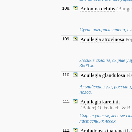
108.
Antonina debilis
(Bunge
Сухие нагорные степи, су
109.
Aquilegia atrovinosa
Po
Лесные склоны, сырые уще
3600 м.
110.
Aquilegia glandulosa
Fi
Альпийские луга, россыпи,
пояса.
111.
Aquilegia karelinii
(Baker) O. Fedtsch. & B.
Сырые ущелья, лесные скл
лиственных лесах.
112.
Arabidopsis thaliana
(L.