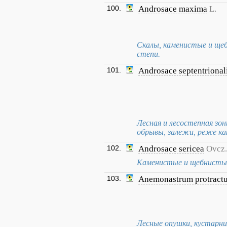
100.
Androsace maxima
L.
Скалы, каменистые и щеб
степи.
101.
Androsace septentrional
Лесная и лесостепная зон
обрывы, залежи, реже как
102.
Androsace sericea
Ovcz.
Каменистые и щебнистые 
103.
Anemonastrum protract
Лесные опушки, кустарни