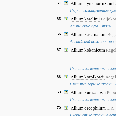
64.
Allium hymenorhizum
L
Сырые солонцеватые луга
65.
Allium karelinii
Poljako
Альпийские луга. Эндем.
66.
Allium kaschianum
Rege
Альпийский пояс гор, на с
67.
Allium kokanicum
Rege
Скалы и каменистые скло
68.
Allium korolkowii
Rege
Степные горные склоны, с
69.
Allium kurssanovii
Pop
Скалы и каменистые скло
70.
Allium oreophilum
C.A.
Щебнистые склоны в верх