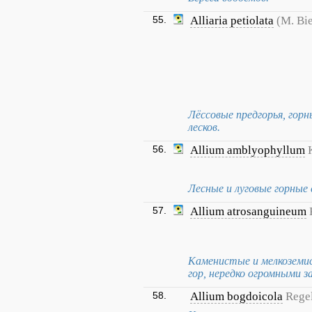
55.
Alliaria petiolata
(M. Bi
Лёссовые предгорья, горн
лесков.
56.
Allium amblyophyllum
Лесные и луговые горные 
57.
Allium atrosanguineum
Каменистые и мелкоземис
гор, нередко огромными з
58.
Allium bogdoicola
Rege