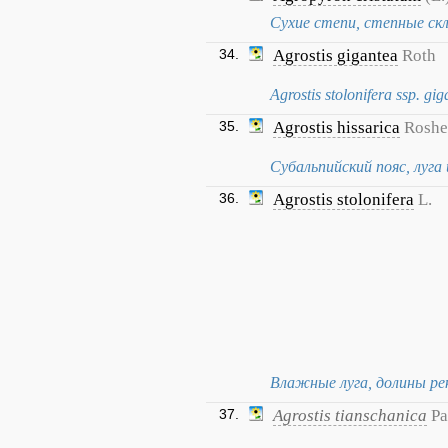
Сухие степи, степные скл
34.
Agrostis gigantea
Roth
Agrostis stolonifera ssp. gi
35.
Agrostis hissarica
Roshe
Субальпийский пояс, луга 
36.
Agrostis stolonifera
L.
Влажные луга, долины рек
37.
Agrostis tianschanica
Pa