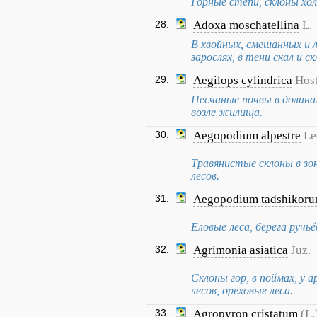
Горные степи, склоны хол
28.
Adoxa moschatellina
L.
В хвойных, смешанных и 
зарослях, в тени скал и с
29.
Aegilops cylindrica
Hos
Песчаные почвы в долинах
возле жилища.
30.
Aegopodium alpestre
Le
Травянистые склоны в зон
лесов.
31.
Aegopodium tadshikor
Еловые леса, берега ручьё
32.
Agrimonia asiatica
Juz.
Склоны гор, в поймах, у а
лесов, ореховые леса.
33.
Agropyron cristatum
(L.