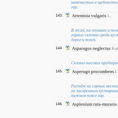
каменистых и щебнистых 
гор.
143.
Artemisia vulgaris
L.
В лесах, на опушках и пол
горных склонах среди кус
дорог и полей.
144.
Asparagus neglectus
Kar
Склоны высоких предгорий
145.
Asperugo procumbens
L
Растёт на сорных местах,
по засоренным кустарника
нижнем поясе гор.
146.
Asplenium ruta-muraria