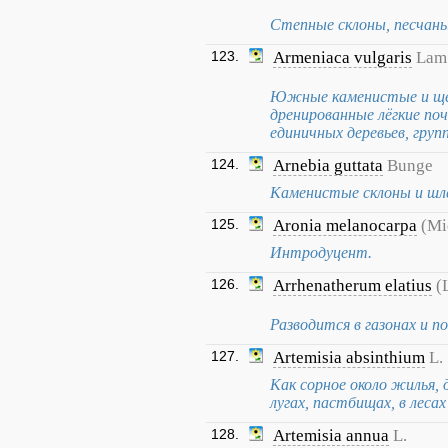
Степные склоны, песчаны
123.
Armeniaca vulgaris
Lam
Южные каменистые и щеб
дренированные лёгкие поч
единичных деревьев, груп
124.
Arnebia guttata
Bunge
Каменистые склоны и шл
125.
Aronia melanocarpa
(Mi
Интродуцент.
126.
Arrhenatherum elatius
(
Разводится в газонах и по
127.
Artemisia absinthium
L.
Как сорное около жилья, д
лугах, пастбищах, в лесах
128.
Artemisia annua
L.