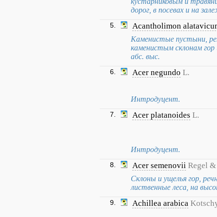
кустарниковым и травянис
дорог, в посевах и на зал
5.
Acantholimon alatavic
Каменистые пустыни, реж
каменистым склонам гор и
абс. выс.
6.
Acer negundo
L.
Интродуцент.
7.
Acer platanoides
L.
Интродуцент.
8.
Acer semenovii
Regel &
Склоны и ущелья гор, реч
лиственные леса, на высо
9.
Achillea arabica
Kotsch