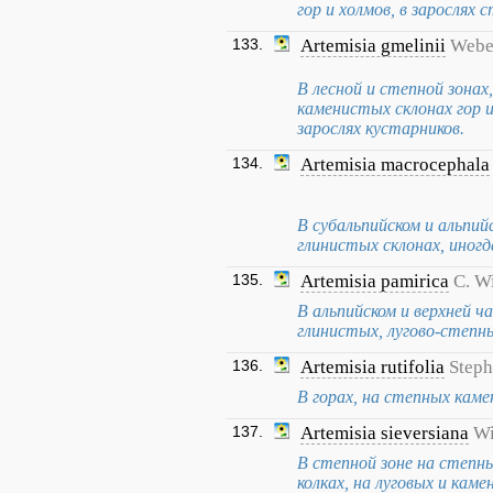
гор и холмов, в зарослях 
133.
Artemisia gmelinii
Webe
В лесной и степной зонах,
каменистых склонах гор 
зарослях кустарников.
134.
Artemisia macrocephala
В субальпийском и альпий
глинистых склонах, иногд
135.
Artemisia pamirica
C. W
В альпийском и верхней ч
глинистых, лугово-степны
136.
Artemisia rutifolia
Steph
В горах, на степных каме
137.
Artemisia sieversiana
Wi
В степной зоне на степны
колках, на луговых и кам