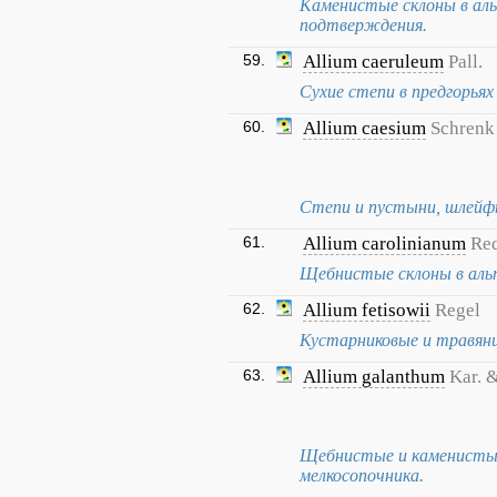
Каменистые склоны в альп
подтверждения.
59.
Allium caeruleum
Pall.
Сухие степи в предгорьях
60.
Allium caesium
Schrenk
Степи и пустыни, шлейфы 
61.
Allium carolinianum
Re
Щебнистые склоны в альпи
62.
Allium fetisowii
Regel
Кустарниковые и травяни
63.
Allium galanthum
Kar. &
Щебнистые и каменистые
мелкосопочника.