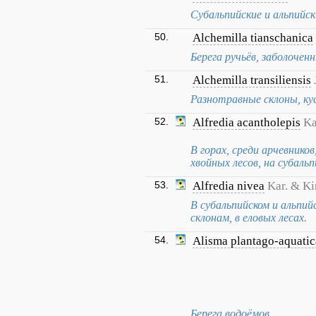
Субальпийские и альпийск
50.
Alchemilla tianschanica
Берега ручьёв, заболочен
51.
Alchemilla transiliensis
Разнотравные склоны, кус
52.
Alfredia acantholepis
Ka
В горах, среди арчевников
хвойных лесов, на субальп
53.
Alfredia nivea
Kar. & Ki
В субальпийском и альпи
склонам, в еловых лесах.
54.
Alisma plantago-aquatic
Берега водоёмов.