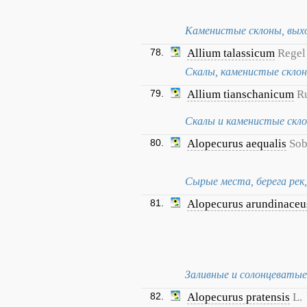
Каменистые склоны, выхо
78.
Allium talassicum
Regel
Скалы, каменистые склон
79.
Allium tianschanicum
R
Скалы и каменистые склон
80.
Alopecurus aequalis
Sob
Сырые места, берега рек,
81.
Alopecurus arundinaceu
Заливные и солонцеватые л
82.
Alopecurus pratensis
L.