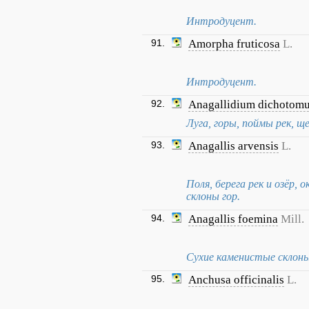
Интродуцент.
91.
Amorpha fruticosa
L.
Интродуцент.
92.
Anagallidium dichotom
Луга, горы, поймы рек, щ
93.
Anagallis arvensis
L.
Поля, берега рек и озёр,
склоны гор.
94.
Anagallis foemina
Mill.
Сухие каменистые склоны
95.
Anchusa officinalis
L.