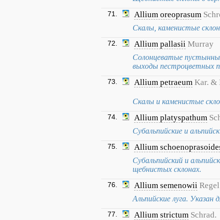
71.
Allium oreoprasum
Schr
Скалы, каменистые склон
72.
Allium pallasii
Murray
Солонцеватые пустынные
выходы пестроцветных по
73.
Allium petraeum
Kar. & 
Скалы и каменистые склон
74.
Allium platyspathum
Sc
Субальпийские и альпийск
75.
Allium schoenoprasoide
Субальпийский и альпийски
щебнистых склонах.
76.
Allium semenowii
Regel
Альпийские луга. Указан д
77.
Allium strictum
Schrad.