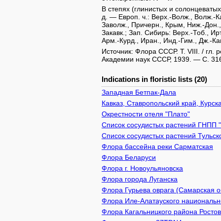
В степях (глинистых и солонцеватых)
д. — Европ. ч.: Верх.-Волж., Волж.-К
Заволж., Причерн., Крым, Ниж.-Дон., 
Закавк.; Зап. Сибирь: Верх.-Тоб., Ир
Арм.-Курд., Иран., Инд.-Гим., Дж.-К
Источник: Флора СССР. Т. VIII. / гл. 
Академии наук СССР, 1939. — С. 31
Indications in floristic lists (20)
Западная Бетпак-Дала
Кавказ, Ставропольский край, Курск
Окрестности отеля "Плато"
Список сосудистых растений ГНПП 
Список сосудистых растений Тульск
Флора бассейна реки Сарматская
Флора Беларуси
Флора г. Новоульяновска
Флора города Луганска
Флора Гурьева оврага (Самарская о
Флора Иле-Алатауского национально
Флора Кагальницкого района Ростов