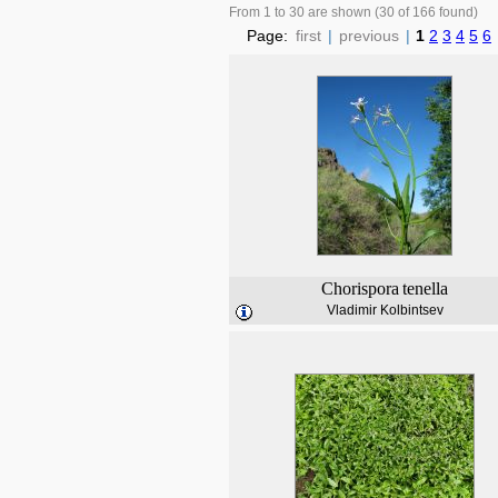
From 1 to 30 are shown (30 of 166 found)
Page:
first
|
previous
|
1
2
3
4
5
6
Chorispora
tenella
Vladimir Kolbintsev