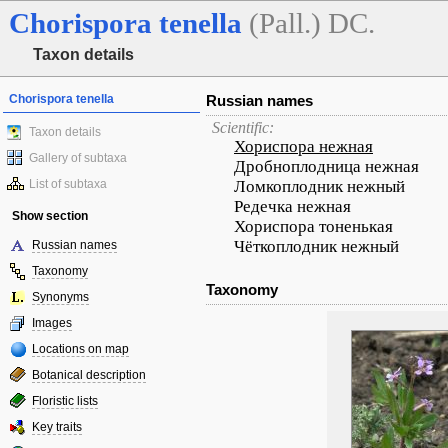
Chorispora
tenella
(Pall.) DC.
Taxon details
Chorispora tenella
Russian names
Scientific:
Taxon details
Хориспора нежная
Gallery of subtaxa
Дробноплодница нежная
List of subtaxa
Ломкоплодник нежный
Редечка нежная
Show section
Хориспора тоненькая
Чёткоплодник нежный
Russian names
Taxonomy
Taxonomy
Synonyms
Images
Locations on map
Botanical description
Floristic lists
Key traits