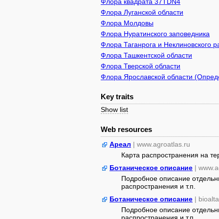
Флора квадрата 37TDN4
Флора Луганской области
Флора Молдовы
Флора Нуратинского заповедника
Флора Таганрога и Неклиновского р
Флора Ташкентской области
Флора Тверской области
Флора Ярославской области (Опреде
Key traits
Show list
Web resources
Ареал
| www.agroatlas.ru
Карта распространения на т
Ботаническое описание
| www.a
Подробное описание отдельны
распространения и т.п.
Ботаническое описание
| bioalt
Подробное описание отдельны
распространения и т.п.