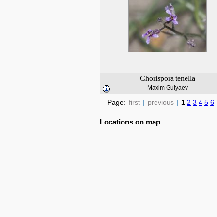
Chorispora
tenella
Maxim Gulyaev
Page:
first
|
previous
|
1
2
3
4
5
6
Locations on map