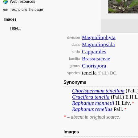
Web resources
Text to cite the page
Images
Filter...
Magnoliophyta
division
Magnoliopsida
class
Capparales
ordo
Brassicaceae
familia
Chorispora
genus
tenella
(Pall.) DC.
species
Synonyms
Chorispermum
tenellum
(Pall
Crucifera
tenella
(Pall.) E.H.
Raphanus
monnetii
H. Lév.
*
Raphanus
tenellus
Pall.
*
*
– absent in original source.
Images