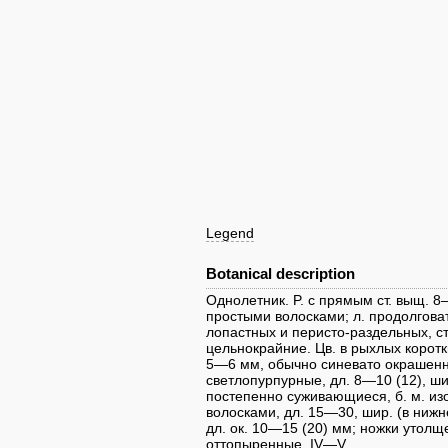
Legend
Botanical description
Однолетник. P. с прямым ст. выщ. 
простыми волосками; л. продолгова
лопастных и перисто-раздельных, ст
цельнокрайние. Цв. в рыхлых коротк
5—6 мм, обычно синевато окрашенны
светлопурпурные, дл. 8—10 (12), ши
постепенно суживающиеся, б. м. и
волосками, дл. 15—30, шир. (в нижн
дл. ок. 10—15 (20) мм; ножки утолщ
оттопыренные. IV—V.