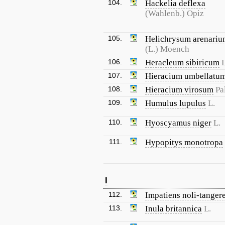
104.
Hackelia deflexa
(Wahlenb.) Opiz
105.
Helichrysum arenari
(L.) Moench
106.
Heracleum sibiricum
L
107.
Hieracium umbellatu
108.
Hieracium virosum
Pal
109.
Humulus lupulus
L.
110.
Hyoscyamus niger
L.
111.
Hypopitys monotropa
I
112.
Impatiens noli-tanger
113.
Inula britannica
L.