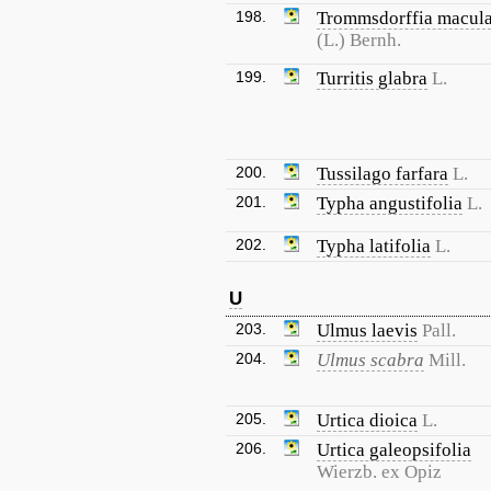
198.
Trommsdorffia macula
(L.) Bernh.
199.
Turritis glabra
L.
200.
Tussilago farfara
L.
201.
Typha angustifolia
L.
202.
Typha latifolia
L.
U
203.
Ulmus laevis
Pall.
204.
Ulmus scabra
Mill.
205.
Urtica dioica
L.
206.
Urtica galeopsifolia
Wierzb. ex Opiz