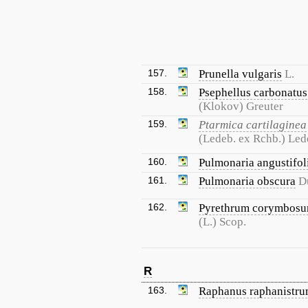
157.
Prunella vulgaris
L.
158.
Psephellus carbonatus
(Klokov) Greuter
159.
Ptarmica cartilaginea
(Ledeb. ex Rchb.) Led
160.
Pulmonaria angustifol
161.
Pulmonaria obscura
D
162.
Pyrethrum corymbos
(L.) Scop.
R
163.
Raphanus raphanistr