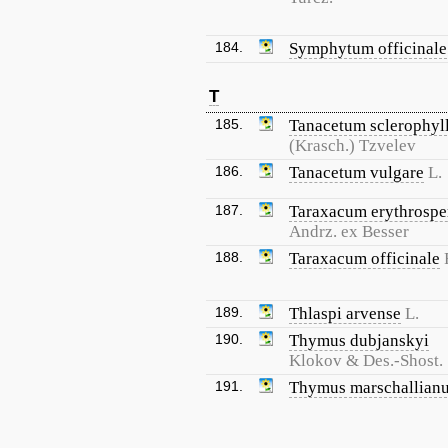
184.
Symphytum officinale
T
185.
Tanacetum sclerophy
(Krasch.) Tzvelev
186.
Tanacetum vulgare
L.
187.
Taraxacum erythrosp
Andrz. ex Besser
188.
Taraxacum officinale
189.
Thlaspi arvense
L.
190.
Thymus dubjanskyi
Klokov & Des.-Shost.
191.
Thymus marschallian