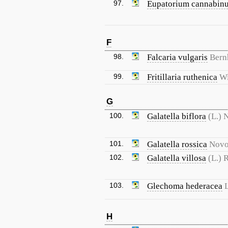
97.
Eupatorium cannabin
F
98.
Falcaria vulgaris
Bern
99.
Fritillaria ruthenica
Wi
G
100.
Galatella biflora
(L.) 
101.
Galatella rossica
Novo
102.
Galatella villosa
(L.) 
103.
Glechoma hederacea
L
H