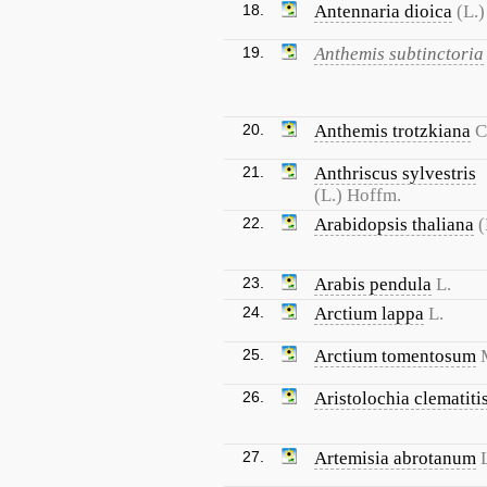
18.
Antennaria dioica
(L.)
19.
Anthemis subtinctoria
20.
Anthemis trotzkiana
C
21.
Anthriscus sylvestris
(L.) Hoffm.
22.
Arabidopsis thaliana
(
23.
Arabis pendula
L.
24.
Arctium lappa
L.
25.
Arctium tomentosum
26.
Aristolochia clematiti
27.
Artemisia abrotanum