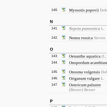
140.
Myosotis popovii
Dob
N
141.
Nepeta pannonica
L.
142.
Nonea rossica
Steven
O
143.
Oenanthe aquatica
(L.
144.
Onopordum acanthiu
145.
Onosma volgensis
Dob
146.
Origanum vulgare
L.
147.
Ostericum palustre
(Besser) Besser
P