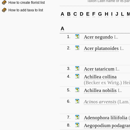
Taxon Latin name or its part
How to create florist list
How to add taxa to list
A
B
C
D
E
F
G
H
I
J
L
A
1.
Acer negundo
L.
2.
Acer platanoides
L.
3.
Acer tataricum
L.
4.
Achillea collina
(Becker ex Wirtg.) He
5.
Achillea nobilis
L.
6.
Acinos arvensis
(Lam.
7.
Adenophora liliifolia
8.
Aegopodium podagrar