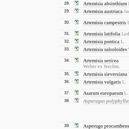
28.
Artemisia absinthium
29.
Artemisia austriaca
Ja
30.
Artemisia campestris
31.
Artemisia latifolia
Led
32.
Artemisia pontica
L.
33.
Artemisia salsoloides
34.
Artemisia sericea
Weber ex Stechm.
35.
Artemisia sieversiana
36.
Artemisia vulgaris
L.
37.
Asarum europaeum
L.
38.
Asparagus polyphyllu
39.
Asperugo procumben