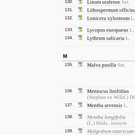
130.
Linum uralense
Juz.
131.
Lithospermum officin
132.
Lonicera xylosteum
L.
133.
Lycopus europaeus
L.
134.
Lythrum salicaria
L.
M
135.
Malva pusilla
Sm.
136.
Meniocus linifolius
(Stephan ex Willd.) D
137.
Mentha arvensis
L.
138.
Mentha longifolia
(L.) Huds., isonym
139.
Mulgedium tataricum