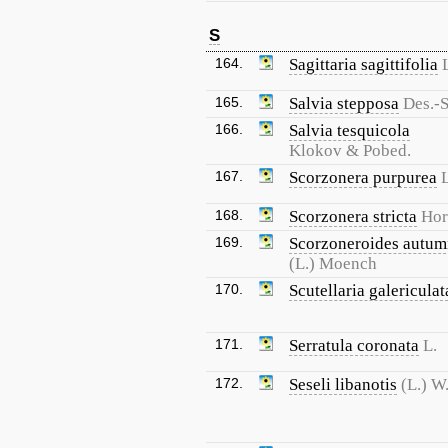
S
164.
Sagittaria sagittifolia
165.
Salvia stepposa
Des.-S
166.
Salvia tesquicola
Klokov & Pobed.
167.
Scorzonera purpurea
L
168.
Scorzonera stricta
Hor
169.
Scorzoneroides autum
(L.) Moench
170.
Scutellaria galericulat
171.
Serratula coronata
L.
172.
Seseli libanotis
(L.) W