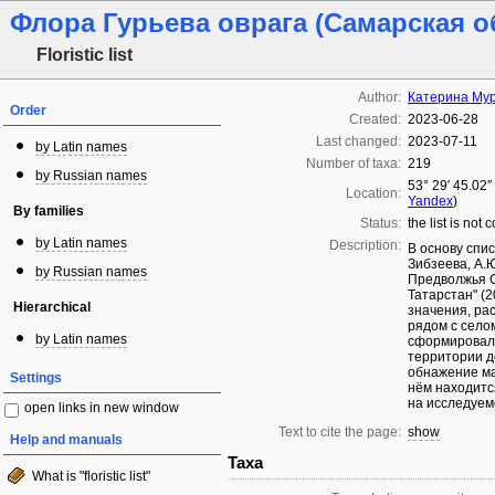
Флора Гурьева оврага (Самарская о
Floristic list
Author:
Катерина Му
Order
Created:
2023-06-28
Last changed:
2023-07-11
by Latin names
Number of taxa:
219
by Russian names
53° 29′ 45.02″
Location:
Yandex
)
By families
Status:
the list is not
by Latin names
Description:
В основу спис
Зибзеева, А.
by Russian names
Предволжья С
Татарстан" (2
Hierarchical
значения, ра
рядом с селом
by Latin names
сформировал
территории д
обнажение ма
Settings
нём находитс
на исследуем
open links in new window
Text to cite the page:
show
Help and manuals
Taxa
What is "floristic list"