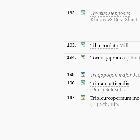
192.
Thymus stepposus
Klokov & Des.-Shost.
193.
Tilia cordata
Mill.
194.
Torilis japonica
(Houtt
195.
Tragopogon major
Jac
196.
Trinia multicaulis
(Poir.) Schischk.
197.
Tripleurospermum in
(L.) Sch. Bip.