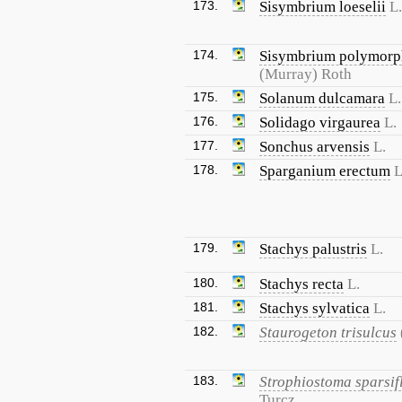
173.
Sisymbrium loeselii
L.
174.
Sisymbrium polymor
(Murray) Roth
175.
Solanum dulcamara
L.
176.
Solidago virgaurea
L.
177.
Sonchus arvensis
L.
178.
Sparganium erectum
L
179.
Stachys palustris
L.
180.
Stachys recta
L.
181.
Stachys sylvatica
L.
182.
Staurogeton trisulcus
183.
Strophiostoma sparsi
Turcz.