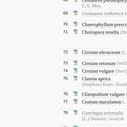
Centaurea pseudophry
C.A. Mey.
69.
Centaurea ruthenica
70.
Chaerophyllum prescot
71.
Chorispora tenella
(Pa
72.
Cirsium oleraceum
(L.
73.
Cirsium setosum
(Will
74.
Cirsium vulgare
(Savi
75.
Clausia aprica
(Stephan) Korn.-Trotz
76.
Clinopodium vulgare
77.
Conium maculatum
L.
78.
Conringia orientalis
(L.) Dumort., isonym