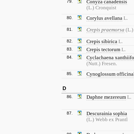
79.
Conyza canadensis
(L.) Cronquist
80.
Corylus avellana
L.
81.
Crepis praemorsa
(L.
82.
Crepis sibirica
L.
83.
Crepis tectorum
L.
84.
Cyclachaena xanthiifo
(Nutt.) Fresen.
85.
Cynoglossum officina
D
86.
Daphne mezereum
L.
87.
Descurainia sophia
(L.) Webb ex Prantl