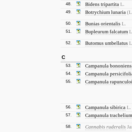
48.
Bidens tripartita
L.
49.
Botrychium lunaria
(L
50.
Bunias orientalis
L.
51.
Bupleurum falcatum
L
52.
Butomus umbellatus
L
C
53.
Campanula bononiens
54.
Campanula persicifoli
55.
Campanula rapunculo
56.
Campanula sibirica
L.
57.
Campanula tracheliu
58.
Cannabis ruderalis
Ja