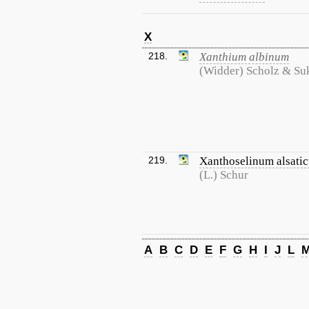
X
218.
Xanthium albinum
(Widder) Scholz & S
219.
Xanthoselinum alsati
(L.) Schur
A
B
C
D
E
F
G
H
I
J
L