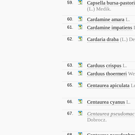
59.
Capsella bursa-pastori
(L.) Medik.
60.
Cardamine amara
L.
61.
Cardamine impatiens
62.
Cardaria draba
(L.) De
63.
Carduus crispus
L.
64.
Carduus thoermeri
We
65.
Centaurea apiculata
L
66.
Centaurea cyanus
L.
67.
Centaurea pseudomac
Dobrocz.
68.