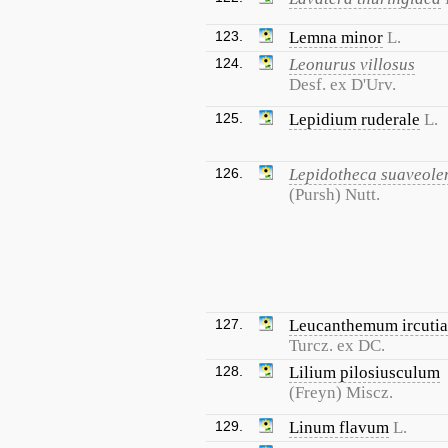
123.
Lemna minor
L.
124.
Leonurus villosus
Desf. ex D'Urv.
125.
Lepidium ruderale
L.
126.
Lepidotheca suaveole
(Pursh) Nutt.
127.
Leucanthemum ircuti
Turcz. ex DC.
128.
Lilium pilosiusculum
(Freyn) Miscz.
129.
Linum flavum
L.