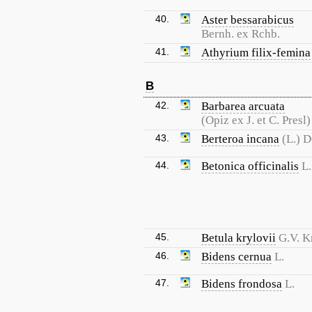
40.
Aster bessarabicus
Bernh. ex Rchb.
41.
Athyrium filix-femina
B
42.
Barbarea arcuata
(Opiz ex J. et C. Presl
43.
Berteroa incana
(L.) D
44.
Betonica officinalis
L.
45.
Betula krylovii
G.V. K
46.
Bidens cernua
L.
47.
Bidens frondosa
L.