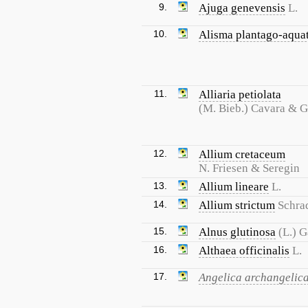
9.
Ajuga genevensis
L.
10.
Alisma plantago-aqua
11.
Alliaria petiolata
(M. Bieb.) Cavara & 
12.
Allium cretaceum
N. Friesen & Seregin
13.
Allium lineare
L.
14.
Allium strictum
Schra
15.
Alnus glutinosa
(L.) G
16.
Althaea officinalis
L.
17.
Angelica archangelic