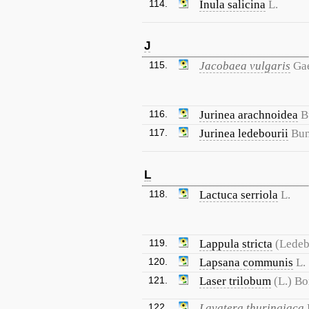
114.
Inula salicina
L.
J
115.
Jacobaea vulgaris
Gae
116.
Jurinea arachnoidea
B
117.
Jurinea ledebourii
Bu
L
118.
Lactuca serriola
L.
119.
Lappula stricta
(Ledeb
120.
Lapsana communis
L.
121.
Laser trilobum
(L.) Bo
122.
Lavatera thuringiaca