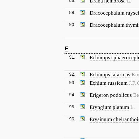
88.
Draba nemorosa
L.
89.
Dracocephalum ruysc
90.
Dracocephalum thymi
E
91.
Echinops sphaeroceph
92.
Echinops tataricus
Kni
93.
Echium russicum
J.F.
94.
Erigeron podolicus
Be
95.
Eryngium planum
L.
96.
Erysimum cheiranthoi