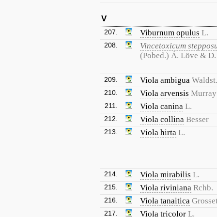
V
207.
Viburnum opulus
L.
208.
Vincetoxicum steppos
(Pobed.) Á. Löve & D
209.
Viola ambigua
Waldst.
210.
Viola arvensis
Murray
211.
Viola canina
L.
212.
Viola collina
Besser
213.
Viola hirta
L.
214.
Viola mirabilis
L.
215.
Viola riviniana
Rchb.
216.
Viola tanaitica
Grosse
217.
Viola tricolor
L.