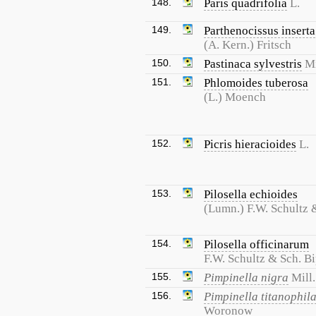
148.
Paris quadrifolia
L.
149.
Parthenocissus inserta
(A. Kern.) Fritsch
150.
Pastinaca sylvestris
Mi
151.
Phlomoides tuberosa
(L.) Moench
152.
Picris hieracioides
L.
153.
Pilosella echioides
(Lumn.) F.W. Schultz 
154.
Pilosella officinarum
F.W. Schultz & Sch. Bi
155.
Pimpinella nigra
Mill.
156.
Pimpinella titanophil
Woronow