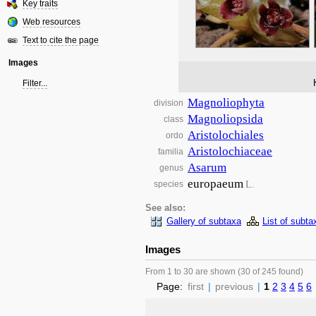
Key traits
Web resources
Text to cite the page
Images
Filter...
Magnoliophyta
division
Magnoliopsida
class
Aristolochiales
ordo
Aristolochiaceae
familia
Asarum
genus
europaeum
L.
species
See also:
Gallery of subtaxa
List of subta
Images
From 1 to 30 are shown (30 of 245 found)
Page:
first
|
previous
|
1
2
3
4
5
6