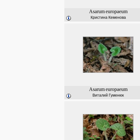
Asarum
europaeum
Кристина Кеменова
Asarum
europaeum
Виталий Гуменюк