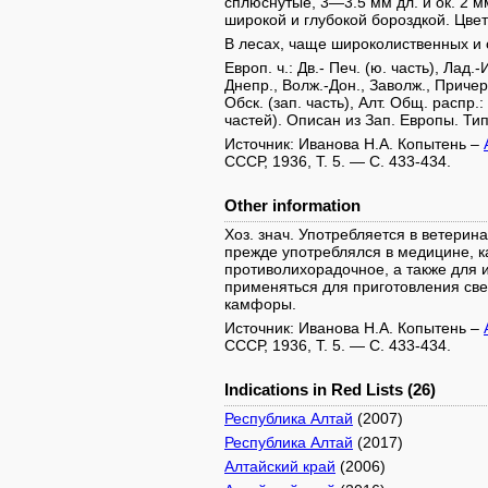
сплюснутые, 3—3.5 мм дл. и ок. 2 
широкой и глубокой бороздкой. Цвете
В лесах, чаще широколиственных и
Европ. ч.: Дв.- Печ. (ю. часть), Лад.
Днепр., Волж.-Дон., Заволж., Причер
Обск. (зап. часть), Алт. Общ. распр
частей). Описан из Зап. Европы. Ти
Источник: Иванова Н.А. Копытень –
СССР, 1936, Т. 5. — С. 433-434.
Other information
Хоз. знач. Употребляется в ветерина
прежде употреблялся в медицине, к
противолихорадочное, а также для 
применяться для приготовления све
камфоры.
Источник: Иванова Н.А. Копытень –
СССР, 1936, Т. 5. — С. 433-434.
Indications in Red Lists (26)
Республика Алтай
(2007)
Республика Алтай
(2017)
Алтайский край
(2006)