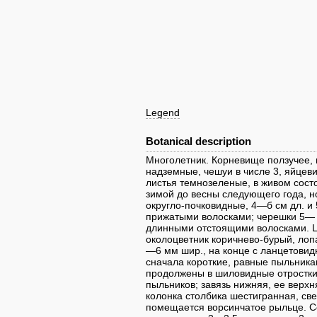
Legend
Botanical description
Многолетник. Корневище ползучее, в
надземные, чешуи в числе 3, яйцев
листья темнозеленые, в живом сос
зимой до весны следующего года, н
округло-почковидные, 4—б см дл. и
прижатыми волосками; черешки 5— 
длинными отстоящими волосками. Ц
околоцветник коричнево-бурый, лоп
—6 мм шир., на конце с ланцетовид
сначала короткие, равные пыльника
продолжены в шиловидные отростки
пыльников; завязь нижняя, ее верхня
колонка столбика шестигранная, св
помещается ворсинчатое рыльце. С