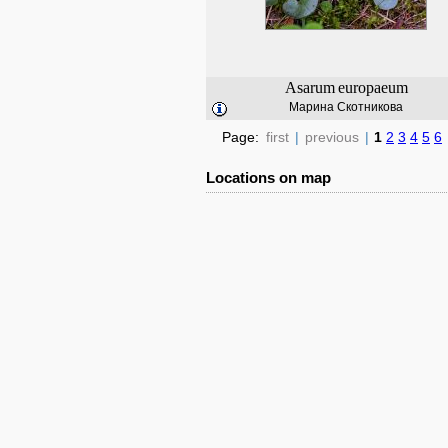
Asarum
europaeum
Марина Скотникова
Page:
first
|
previous
|
1
2
3
4
5
6
Locations on map