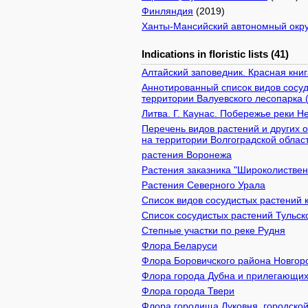
Финляндия
(2019)
Ханты-Мансийский автономный окру
Indications in floristic lists (41)
Алтайский заповедник. Красная кни
Аннотированный список видов сосуд
территории Валуевского лесопарка 
Литва. Г. Каунас. Побережье реки Н
Перечень видов растений и других
на территории Волгоградской облас
растения Воронежа
Растения заказника "Широколистве
Растения Северного Урала
Список видов сосудистых растений 
Список сосудистых растений Тульск
Степные участки по реке Рудня
Флора Беларуси
Флора Боровичского района Новгор
Флора города Дубна и прилегающих
Флора города Твери
Флора городища Луковня, городской