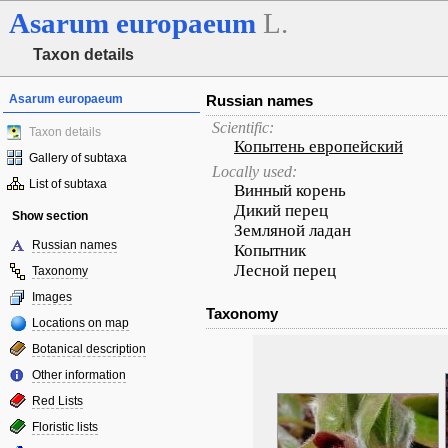
Asarum
europaeum
L.
Taxon details
Asarum europaeum
Russian names
Scientific:
Taxon details
Копытень европейский
Gallery of subtaxa
Locally used:
List of subtaxa
Винный корень
Дикий перец
Show section
Земляной ладан
Russian names
Копытник
Лесной перец
Taxonomy
Images
Taxonomy
Locations on map
Botanical description
Other information
Red Lists
Floristic lists