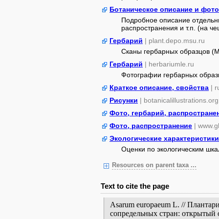
Ботаническое описание и фот
Подробное описание отдельны
распространения и т.п. (на че
Гербарий
| plant.depo.msu.ru
Сканы гербарных образцов (
Гербарий
| herbariumle.ru
Фотографии гербарных образ
Краткое описание, свойства
| 
Рисунки
| botanicalillustrations.org
Фото, гербарий, распростране
Фото, распространение
| www.gb
Экологические характеристики
Оценки по экологическим шк
Resources on parent taxa ...
Text to cite the page
Asarum europaeum L. // Планта
сопредельных стран: открытый 