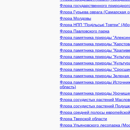
Флора государственного природного
Флора Гурьева оврага (Самарская о
Флора Молдовы
Флора НПП "Подільські Товтри" (Або
Флора Павловского парка
Флора памятника природы "Алексин 
Флора памятника природы "Карстова
Флора памятника природы "Крапивен
Флора памятника природы "Культура
Флора памятника природы "Культура
Флора памятника природы "Сросшиес
Флора памятника природы Зеленая з
Флора памятника природы Источник
область)
Флора памятника природы Урочище 
Флора сосудистых растений Масловс
Флора сосудистых растений Подушки
Флора средней полосы европейской
Флора Тверской области
Флора Ульяновского лесопарка (Мос