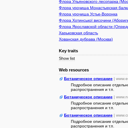
Флора Ульяновского лесопарка (Мо
Флора урочища Монастырская балк
Флора урочища Устье-Воронка
Флора Хотинської височини (Абориге
Флора Ярославской области (Опреде
Харьковская область
Хованская дубрава (Москва)
Key traits
Show list
Web resources
Ботаническое описание
| www.e
Подробное описание отдельны
распространения и т.п.
Ботаническое описание
| www.n
Подробное описание отдельны
распространения и т.п.
Ботаническое описание
| www.c
Подробное описание отдельны
распространения и т.п.