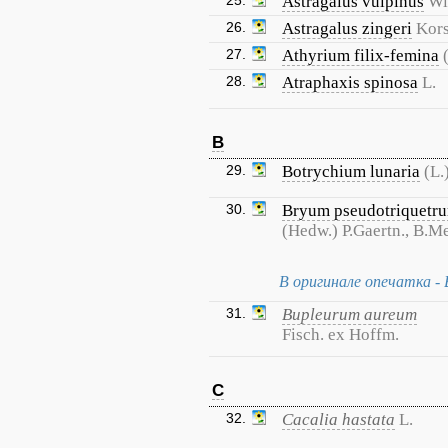
25.
Astragalus vulpinus
Wi
26.
Astragalus zingeri
Kors
27.
Athyrium filix-femina
28.
Atraphaxis spinosa
L.
B
29.
Botrychium lunaria
(L.
30.
Bryum pseudotriquetr
(Hedw.) P.Gaertn., B.M
В оригинале опечатка - 
31.
Bupleurum aureum
Fisch. ex Hoffm.
C
32.
Cacalia hastata
L.