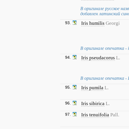
В оригинале русское на
добавлен латинский синони
93.
Iris humilis
Georgi
В оригинале опечатка - ir
94.
Iris pseudacorus
L.
В оригинале опечатка - I
95.
Iris pumila
L.
96.
Iris sibirica
L.
97.
Iris tenuifolia
Pall.