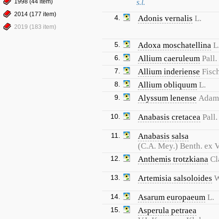
1998 (44 item)
s.l.
2014 (177 item)
4.
Adonis vernalis
L.
2019 (183 item)
5.
Adoxa moschatellina
L
6.
Allium caeruleum
Pall.
7.
Allium inderiense
Fisc
8.
Allium obliquum
L.
9.
Alyssum lenense
Adam
10.
Anabasis cretacea
Pall.
11.
Anabasis salsa
(C.A. Mey.) Benth. ex 
12.
Anthemis trotzkiana
Cl
13.
Artemisia salsoloides
W
14.
Asarum europaeum
L.
15.
Asperula petraea