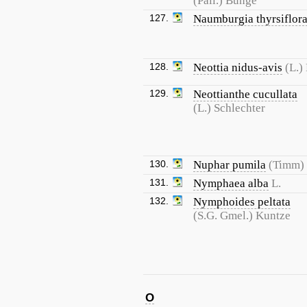
(Pall.) Bunge
127.
Naumburgia thyrsiflor
128.
Neottia nidus-avis
(L.)
129.
Neottianthe cucullata
(L.) Schlechter
130.
Nuphar pumila
(Timm)
131.
Nymphaea alba
L.
132.
Nymphoides peltata
(S.G. Gmel.) Kuntze
O