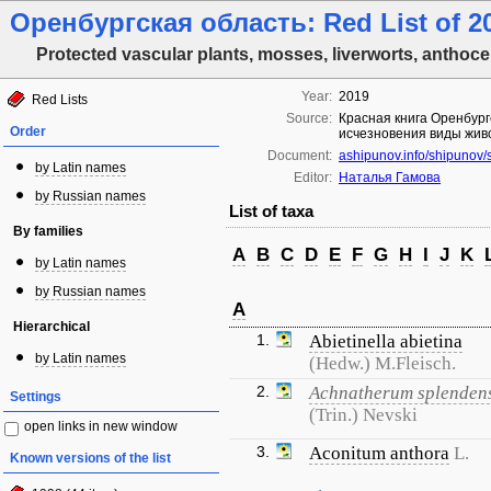
Оренбургская область: Red List of 2
Protected vascular plants, mosses, liverworts, anthoce
Year:
2019
Red Lists
Source:
Красная книга Оренбург
Order
исчезновения виды живо
Document:
ashipunov.info/shipunov
by Latin names
Editor:
Наталья Гамова
by Russian names
List of taxa
By families
A
B
C
D
E
F
G
H
I
J
K
by Latin names
by Russian names
A
Hierarchical
1.
Abietinella abietina
by Latin names
(Hedw.) M.Fleisch.
2.
Achnatherum splenden
Settings
(Trin.) Nevski
open links in new window
3.
Aconitum anthora
L.
Known versions of the list