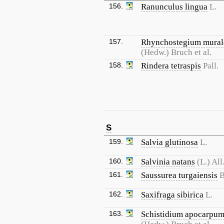
156.
Ranunculus lingua
L.
157.
Rhynchostegium mural
(Hedw.) Bruch et al.
158.
Rindera tetraspis
Pall.
S
159.
Salvia glutinosa
L.
160.
Salvinia natans
(L.) All
161.
Saussurea turgaiensis
B
162.
Saxifraga sibirica
L.
163.
Schistidium apocarpu