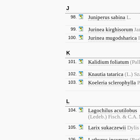
J
98.
Juniperus sabina
L.
99.
Jurinea kirghisorum
Ja
100.
Jurinea mugodsharica
I
K
101.
Kalidium foliatum
(Pal
102.
Knautia tatarica
(L.) S
103.
Koeleria sclerophylla
P
L
104.
Lagochilus acutilobus
(Ledeb.) Fisch. & C.A.
105.
Larix sukaczewii
Dylis
106.
Lathyrus incurvus
(Rot