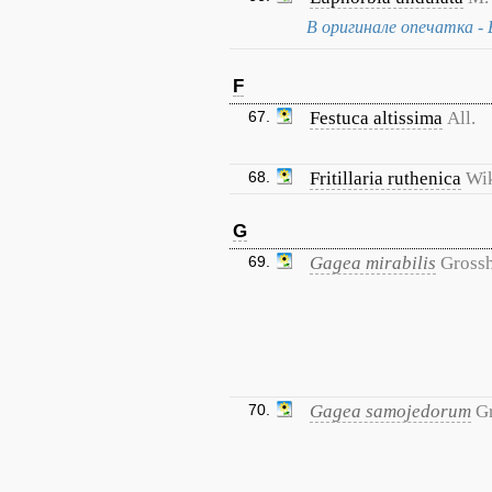
В оригинале опечатка - 
F
67.
Festuca altissima
All.
68.
Fritillaria ruthenica
Wik
G
69.
Gagea mirabilis
Grossh
70.
Gagea samojedorum
G