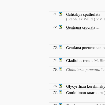
71.
Galitzkya spathulata
(Steph. ex Willd.) V.V.
72.
Gentiana cruciata
L.
73.
Gentiana pneumonanth
74.
Gladiolus tenuis
M. Bie
75.
Globularia punctata
La
76.
Glycyrrhiza korshinsky
77.
Goniolimon tataricum