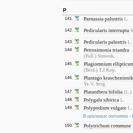
P
141.
Parnassia palustris
L.
142.
Pedicularis interrupta
S
143.
Pedicularis palustris
L.
144.
Petrosimonia triandra
(Pall.) Simonk.
145.
Plagiomnium ellipticu
(Brid.) T.J.Kop.
146.
Plantago krascheninnik
Ye.V. Serg.
147.
Platanthera bifolia
(L.)
148.
Polygala sibirica
L.
149.
Polypodium vulgare
L.
В оригинале опечатка - 
150.
Polytrichum commune