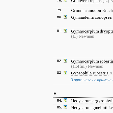
78.
Goodyera repens
(L.) R
79.
Grimmia anodon
Bruch 
80.
Gymnadenia conopsea
81.
Gymnocarpium dryopte
(L.) Newman
82.
Gymnocarpium robert
(Hoffm.) Newman
83.
Gypsophila rupestris
A
В оригинале - с примечани
H
84.
Hedysarum argyrophy
85.
Hedysarum gmelinii
Le