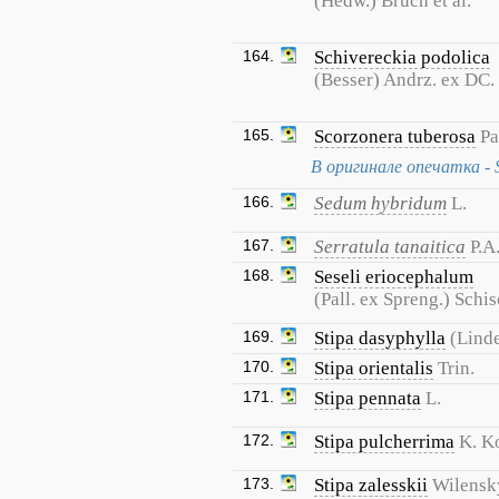
(Hedw.) Bruch et al.
164.
Schivereckia podolica
(Besser) Andrz. ex DC.
165.
Scorzonera tuberosa
Pa
В оригинале опечатка - S
166.
Sedum hybridum
L.
167.
Serratula tanaitica
P.A
168.
Seseli eriocephalum
(Pall. ex Spreng.) Schi
169.
Stipa dasyphylla
(Linde
170.
Stipa orientalis
Trin.
171.
Stipa pennata
L.
172.
Stipa pulcherrima
K. K
173.
Stipa zalesskii
Wilensk