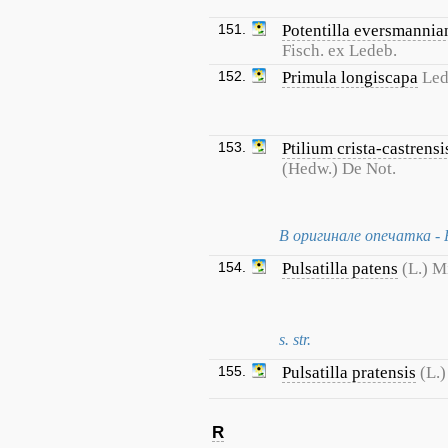
151.
Potentilla eversmannia
Fisch. ex Ledeb.
152.
Primula longiscapa
Led
153.
Ptilium crista-castrensi
(Hedw.) De Not.
В оригинале опечатка - Pt
154.
Pulsatilla patens
(L.) Mi
s. str.
155.
Pulsatilla pratensis
(L.)
R