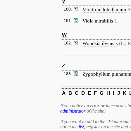
V
180.
Veratrum lobelianum
B
181.
Viola mirabilis
L.
W
182.
Woodsia ilvensis
(L.) R
Z
183.
Zygophyllum pinnatu
A
B
C
D
E
F
G
H
I
J
K
If you notice an error or inaccuracy in 
administrator
of the site!
If you want to add to the "Plantarium
not in the
list
, register on the site and