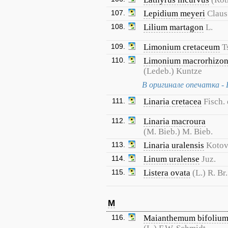
107.
Lepidium meyeri
Claus
108.
Lilium martagon
L.
109.
Limonium cretaceum
T
110.
Limonium macrorhizo
(Ledeb.) Kuntze
В оригинале опечатка - 
111.
Linaria cretacea
Fisch.
112.
Linaria macroura
(M. Bieb.) M. Bieb.
113.
Linaria uralensis
Koto
114.
Linum uralense
Juz.
115.
Listera ovata
(L.) R. Br.
M
116.
Maianthemum bifoliu