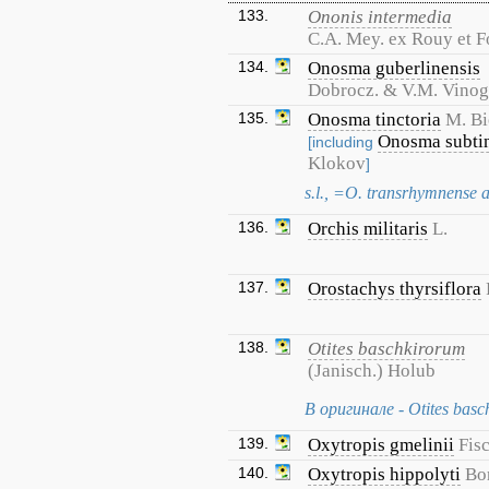
133.
Ononis intermedia
C.A. Mey. ex Rouy et 
134.
Onosma guberlinensis
Dobrocz. & V.M. Vinog
135.
Onosma tinctoria
M. Bi
Onosma subtin
[including
Klokov
]
s.l., =O. transrhymnense a
136.
Orchis militaris
L.
137.
Orostachys thyrsiflora
138.
Otites baschkirorum
(Janisch.) Holub
В оригинале - Otites basc
139.
Oxytropis gmelinii
Fisc
140.
Oxytropis hippolyti
Bor