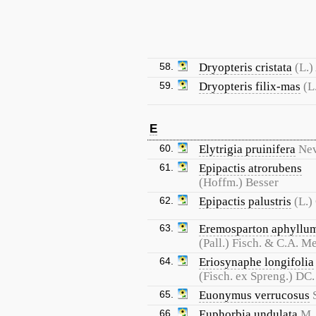
58.
Dryopteris cristata
(L.)
59.
Dryopteris filix-mas
(L
E
60.
Elytrigia pruinifera
Nev
61.
Epipactis atrorubens
(Hoffm.) Besser
62.
Epipactis palustris
(L.)
63.
Eremosparton aphyllu
(Pall.) Fisch. & C.A. M
64.
Eriosynaphe longifolia
(Fisch. ex Spreng.) DC.
65.
Euonymus verrucosus
66.
Euphorbia undulata
M.