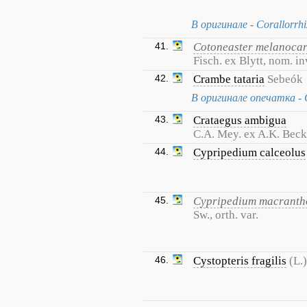
В оригинале - Corallorrhiz
41.
Cotoneaster melanoca
Fisch. ex Blytt, nom. in
42.
Crambe tataria
Sebeók
В оригинале опечатка - 
43.
Crataegus ambigua
C.A. Mey. ex A.K. Beck
44.
Cypripedium calceolus
45.
Cypripedium macranth
Sw., orth. var.
46.
Cystopteris fragilis
(L.