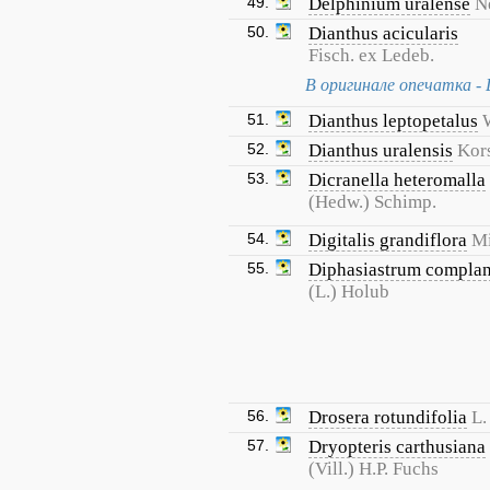
49.
Delphinium uralense
N
50.
Dianthus acicularis
Fisch. ex Ledeb.
В оригинале опечатка - Di
51.
Dianthus leptopetalus
52.
Dianthus uralensis
Kor
53.
Dicranella heteromalla
(Hedw.) Schimp.
54.
Digitalis grandiflora
Mi
55.
Diphasiastrum compla
(L.) Holub
56.
Drosera rotundifolia
L.
57.
Dryopteris carthusiana
(Vill.) H.P. Fuchs