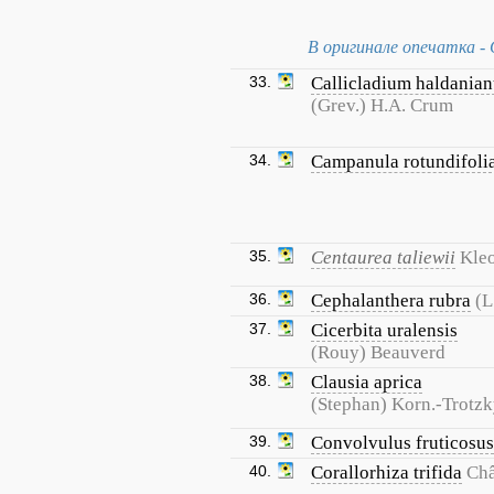
В оригинале опечатка - C
33.
Callicladium haldania
(Grev.) H.A. Crum
34.
Campanula rotundifoli
35.
Centaurea taliewii
Kle
36.
Cephalanthera rubra
(L
37.
Cicerbita uralensis
(Rouy) Beauverd
38.
Clausia aprica
(Stephan) Korn.-Trotz
39.
Convolvulus fruticosus
40.
Corallorhiza trifida
Châ