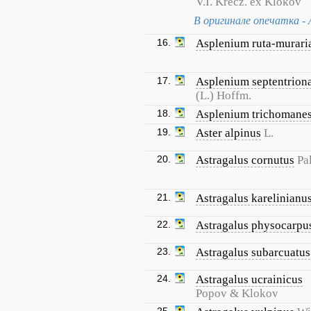
V.I. Krecz. ex Klokov
В оригинале опечатка - A
16.
Asplenium ruta-murari
17.
Asplenium septentrion
(L.) Hoffm.
18.
Asplenium trichomane
19.
Aster alpinus
L.
20.
Astragalus cornutus
Pal
21.
Astragalus karelinianu
22.
Astragalus physocarpu
23.
Astragalus subarcuatus
24.
Astragalus ucrainicus
Popov & Klokov