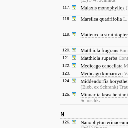
(L.) F.W. Schmidt
117.
Malaxis monophyllos
(
118.
Marsilea quadrifolia
L.
119.
Matteuccia struthiopter
120.
Matthiola fragrans
Bun
121.
Matthiola superba
Cont
122.
Medicago cancellata
M.
123.
Medicago komarovii
Va
124.
Middendorfia borysthe
(Bieb. ex Schrank) Trau
125.
Minuartia krascheninni
Schischk.
N
126.
Nanophyton erinaceum