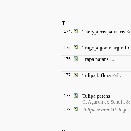
T
174.
Thelypteris palustris
Sc
175.
Tragopogon marginifol
176.
Trapa natans
L.
177.
Tulipa biflora
Pall.
178.
Tulipa patens
C. Agardh ex Schult. & 
179.
Tulipa schrenkii
Regel