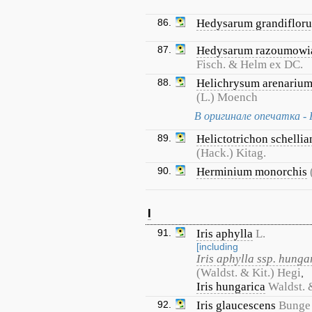
86.
Hedysarum grandiflor
87.
Hedysarum razoumow
Fisch. & Helm ex DC.
88.
Helichrysum arenariu
(L.) Moench
В оригинале опечатка - 
89.
Helictotrichon schelli
(Hack.) Kitag.
90.
Herminium monorchis
I
91.
Iris aphylla
L.
[including
Iris aphylla ssp. hunga
(Waldst. & Kit.) Hegi
,
Iris hungarica
Waldst. 
92.
Iris glaucescens
Bunge