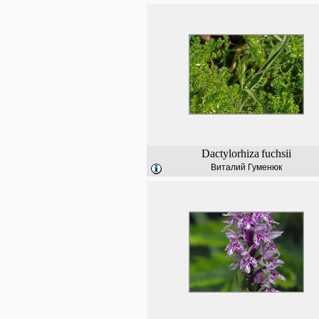
Dactylorhiza
fuchsii
Виталий Гуменюк