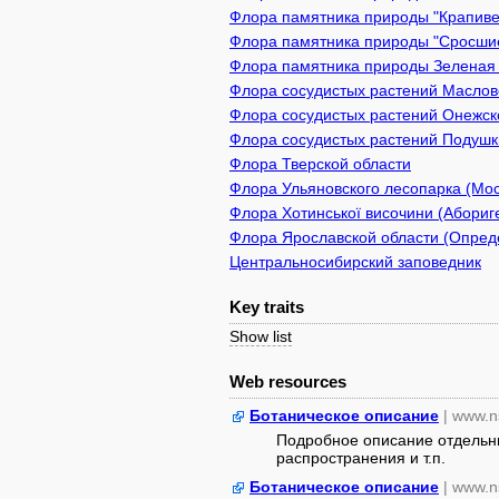
Флора памятника природы "Крапивен
Флора памятника природы "Сросшиес
Флора памятника природы Зеленая з
Флора сосудистых растений Масловс
Флора сосудистых растений Онежско
Флора сосудистых растений Подушки
Флора Тверской области
Флора Ульяновского лесопарка (Мос
Флора Хотинської височини (Абориге
Флора Ярославской области (Опреде
Центральносибирский заповедник
Key traits
Show list
Web resources
Ботаническое описание
| www.n
Подробное описание отдельны
распространения и т.п.
Ботаническое описание
| www.n