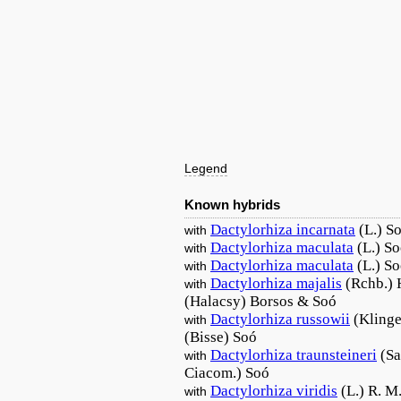
Legend
Known hybrids
Dactylorhiza
incarnata
(L.) S
with
Dactylorhiza
maculata
(L.) S
with
Dactylorhiza
maculata
(L.) S
with
Dactylorhiza
majalis
(Rchb.)
with
(Halacsy) Borsos & Soó
Dactylorhiza
russowii
(Kling
with
(Bisse) Soó
Dactylorhiza
traunsteineri
(Sa
with
Ciacom.) Soó
Dactylorhiza
viridis
(L.) R. 
with