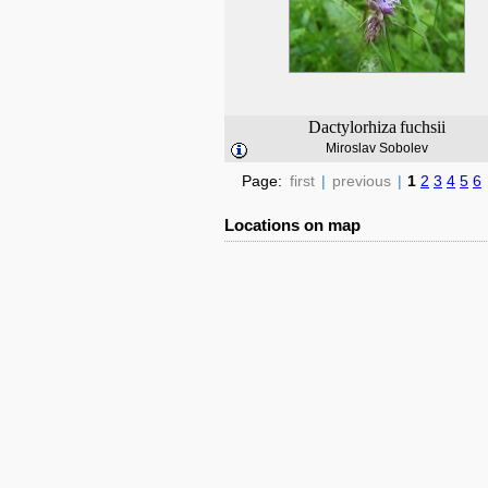
Dactylorhiza
fuchsii
Miroslav Sobolev
Page:
first
|
previous
|
1
2
3
4
5
6
Locations on map