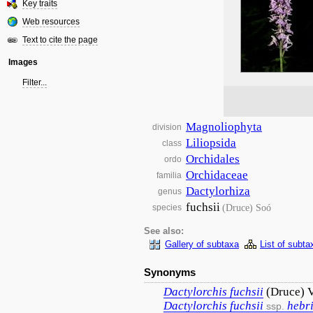
Key traits
Web resources
Text to cite the page
Images
Filter...
Magnoliophyta
division
Liliopsida
class
Orchidales
ordo
Orchidaceae
familia
Dactylorhiza
genus
fuchsii
(Druce) Soó
species
See also:
Gallery of subtaxa
List of subta
Synonyms
Dactylorchis
fuchsii
(Druce) 
Dactylorchis
fuchsii
hebr
ssp.