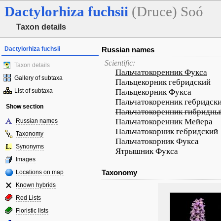
Dactylorhiza
fuchsii
(Druce) Soó
Taxon details
Dactylorhiza fuchsii
Russian names
Scientific:
Taxon details
Пальчатокоренник Фукса
Gallery of subtaxa
Пальцекорник гебридский
List of subtaxa
Пальцекорник Фукса
Пальчатокоренник гебридск
Show section
Пальчатокоренник гибридны
Пальчатокоренник Мейера
Russian names
Пальчатокорник гебридский
Taxonomy
Пальчатокорник Фукса
Synonyms
Ятрышник Фукса
Images
Taxonomy
Locations on map
Known hybrids
Red Lists
Floristic lists