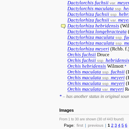
Dactylorchis
fuchsii
meyer
var.
Dactylorchis
maculata
he
ssp.
Dactylorhiza
fuchsii
hebr
ssp.
Dactylorhiza
fuchsii
meye
var.
Dactylorhiza
hebridensis
(Wil
Dactylorhiza
longebracteata
Dactylorhiza
maculata
fu
ssp.
Dactylorhiza
maculata
me
ssp.
Dactylorhiza
meyeri
(Rchb. f.
Orchis
fuchsii
Druce
Orchis
fuchsii
hebridensi
ssp.
Orchis
hebridensis
Wilmott
*
Orchis
maculata
fuchsii
(
ssp.
Orchis
maculata
meyeri
(
ssp.
Orchis
maculata
meyeri
(
ssp.
Orchis
maculata
meyeri
Rc
var.
*
– has another status in original sour
Images
From 1 to 30 are shown (30 of 443 found)
Page:
first
|
previous
|
1
2
3
4
5
6