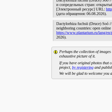
Dactylorhiza fuchsii (Druce) So
и сопредельных стран: открытый
[Электронный ресурс] URL:
htt
(дата обращения: 06.08.2026).
Dactylorhiza fuchsii (Druce) Soó //
neighboring countries: open online 
https://www.plantarium.ru/lang/en
2026).
Perhaps the collection of images 
exhaustive picture of it.
If you have original photos that c
project,
by registering
and publish
We will be glad to welcome you a