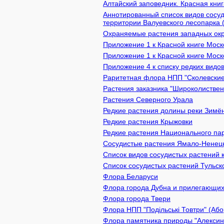
Алтайский заповедник. Красная кни
Аннотированный список видов сосуд
территории Валуевского лесопарка 
Охраняемые растения западных окр
Приложение 1 к Красной книге Моско
Приложение 1 к Красной книге Моско
Приложение 4 к списку редких видов
Раритетная флора НПП "Сколевские
Растения заказника "Широколистве
Растения Северного Урала
Редкие растения долины реки Зимён
Редкие растения Крыжовки
Редкие растения Национального пар
Сосудистые растения Ямало-Ненецк
Список видов сосудистых растений 
Список сосудистых растений Тульск
Флора Беларуси
Флора города Дубна и прилегающих
Флора города Твери
Флора НПП "Подільські Товтри" (Або
Флора памятника природы "Алексин 