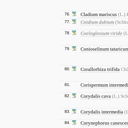
76.
Cladium mariscus
(L.) 
77.
Cnidium dubium
(Schku
78.
Coeloglossum viride
(L
79.
Conioselinum tataricu
80.
Corallorhiza trifida
Châ
81.
Corispermum intermed
82.
Corydalis cava
(L.) Sc
83.
Corydalis intermedia
(
84.
Corynephorus canesce