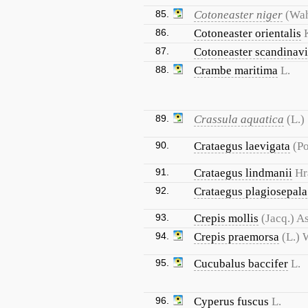
85.
Cotoneaster niger
(Wah
86.
Cotoneaster orientalis
87.
Cotoneaster scandinav
88.
Crambe maritima
L.
89.
Crassula aquatica
(L.)
90.
Crataegus laevigata
(Po
91.
Crataegus lindmanii
Hr
92.
Crataegus plagiosepala
93.
Crepis mollis
(Jacq.) A
94.
Crepis praemorsa
(L.) 
95.
Cucubalus baccifer
L.
96.
Cyperus fuscus
L.