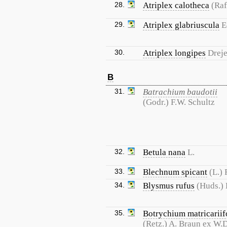
28.
Atriplex calotheca
(Raf
29.
Atriplex glabriuscula
E
30.
Atriplex longipes
Dreje
B
31.
Batrachium baudotii
(Godr.) F.W. Schultz
32.
Betula nana
L.
33.
Blechnum spicant
(L.)
34.
Blysmus rufus
(Huds.) 
35.
Botrychium matricarii
(Retz.) A. Braun ex W.