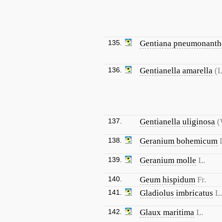
135.
Gentiana pneumonanth
136.
Gentianella amarella
(L
137.
Gentianella uliginosa
(
138.
Geranium bohemicum
139.
Geranium molle
L.
140.
Geum hispidum
Fr.
141.
Gladiolus imbricatus
L.
142.
Glaux maritima
L.