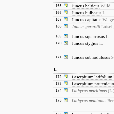
165.
Juncus balticus
Willd.
166.
Juncus bulbosus
L.
167.
Juncus capitatus
Weige
168.
Juncus gerardii
Loisel.
169.
Juncus squarrosus
L.
170.
Juncus stygius
L.
171.
Juncus subnodulosus
S
L
172.
Laserpitium latifolium
173.
Laserpitium prutenicu
174.
Lathyrus maritimus
(L.
175.
Lathyrus montanus
Ber