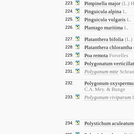
223.
Pimpinella major
(L.) 
224.
Pinguicula alpina
L.
225.
Pinguicula vulgaris
L.
226.
Plantago maritima
L.
227.
Platanthera bifolia
(L.)
228.
Platanthera chlorantha
229.
Poa remota
Forselles
230.
Polygonatum verticill
231.
Polygonum mite
Schra
232.
Polygonum oxysperm
C.A. Mey. & Bunge
233.
Polygonum viviparum
234.
Polystichum aculeatum