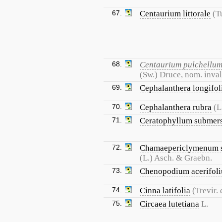
67.
Centaurium littorale
(T
68.
Centaurium pulchellu
(Sw.) Druce, nom. inval
69.
Cephalanthera longifol
70.
Cephalanthera rubra
(L
71.
Ceratophyllum subme
72.
Chamaepericlymenum 
(L.) Asch. & Graebn.
73.
Chenopodium acerifol
74.
Cinna latifolia
(Trevir.
75.
Circaea lutetiana
L.