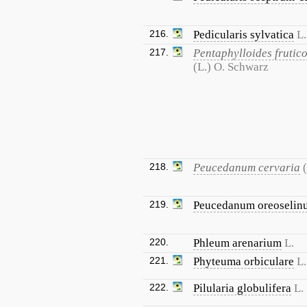
216.
Pedicularis sylvatica
L.
217.
Pentaphylloides frutic
(L.) O. Schwarz
218.
Peucedanum cervaria
219.
Peucedanum oreoselin
220.
Phleum arenarium
L.
221.
Phyteuma orbiculare
L.
222.
Pilularia globulifera
L.