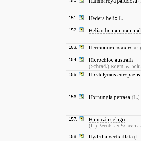
150.
Hammarbya paludosa
(
151.
Hedera helix
L.
152.
Helianthemum nummul
153.
Herminium monorchis
154.
Hierochloe australis
(Schrad.) Roem. & Schu
155.
Hordelymus europaeus
156.
Hornungia petraea
(L.)
157.
Huperzia selago
(L.) Bernh. ex Schrank
158.
Hydrilla verticillata
(L.