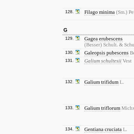
128.
Filago minima
(Sm.) Pe
G
129.
Gagea erubescens
(Besser) Schult. & Schul
130.
Galeopsis pubescens
B
131.
Galium schultesii
Vest
132.
Galium trifidum
L.
133.
Galium triflorum
Michx
134.
Gentiana cruciata
L.