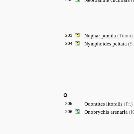
Neottianthe cucullata
(
203.
Nuphar pumila
(Timm)
204.
Nymphoides peltata
(S
O
205.
Odontites litoralis
(Fr.)
206.
Onobrychis arenaria
(K