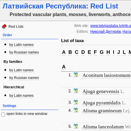
Латвийская Республика: Red List
Protected vascular plants, mosses, liverworts, anthoce
Web site:
www.latvijasdaba.lv/info
Red Lists
Editors:
Николай Дегтярёв
,
Ната
Order
List of taxa
by Latin names
A
B
C
D
E
F
G
H
I
J
L
by Russian names
By families
A
by Latin names
1.
Aconitum lasiostomum
by Russian names
Hierarchical
2.
Ajuga genevensis
L.
by Latin names
3.
Ajuga pyramidalis
L.
Settings
4.
Alisma gramineum
Lej.
open links in new window
5.
Alisma lanceolatum
Wi