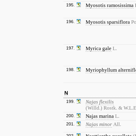
195.
Myosotis ramosissima
196.
Myosotis sparsiflora
Po
197.
Myrica gale
L.
198.
Myriophyllum alternif
N
199.
Najas flexilis
(Willd.) Rostk. & W.L.
200.
Najas marina
L.
201.
Najas minor
All.
202.