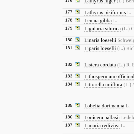
176.
Lathyrus niger
(L.) Ber
177.
Lathyrus pisiformis
L.
178.
Lemna gibba
L.
179.
Ligularia sibirica
(L.) 
180.
Linaria loeselii
Schwei
181.
Liparis loeselii
(L.) Ric
182.
Listera cordata
(L.) R. 
183.
Lithospermum officina
184.
Littorella uniflora
(L.) 
185.
Lobelia dortmanna
L.
186.
Lonicera pallasii
Ledeb
187.
Lunaria rediviva
L.