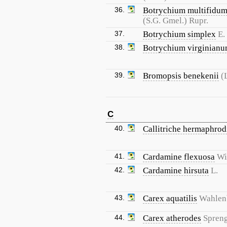
36.
Botrychium multifidu
(S.G. Gmel.) Rupr.
37.
Botrychium simplex
E.
38.
Botrychium virginian
39.
Bromopsis benekenii
(
C
40.
Callitriche hermaphrod
41.
Cardamine flexuosa
Wi
42.
Cardamine hirsuta
L.
43.
Carex aquatilis
Wahlen
44.
Carex atherodes
Spreng