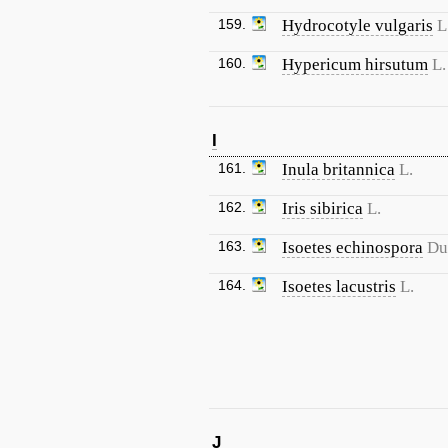
159.
Hydrocotyle vulgaris
L
160.
Hypericum hirsutum
L.
I
161.
Inula britannica
L.
162.
Iris sibirica
L.
163.
Isoetes echinospora
Du
164.
Isoetes lacustris
L.
J