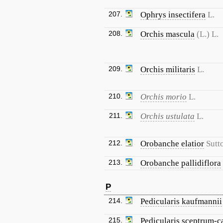
207.
Ophrys insectifera
L.
208.
Orchis mascula
(L.) L.
209.
Orchis militaris
L.
210.
Orchis morio
L.
211.
Orchis ustulata
L.
212.
Orobanche elatior
Sutt
213.
Orobanche pallidiflora
P
214.
Pedicularis kaufmannii
215.
Pedicularis sceptrum-c