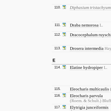
110.
Diphasium tristachyum
111.
Draba nemorosa
L.
112.
Dracocephalum ruysch
113.
Drosera intermedia
Ha
E
114.
Elatine hydropiper
L.
115.
Eleocharis multicaulis
116.
Eleocharis parvula
(Roem. & Schult.) Bluf
117.
Elytrigia junceiformis