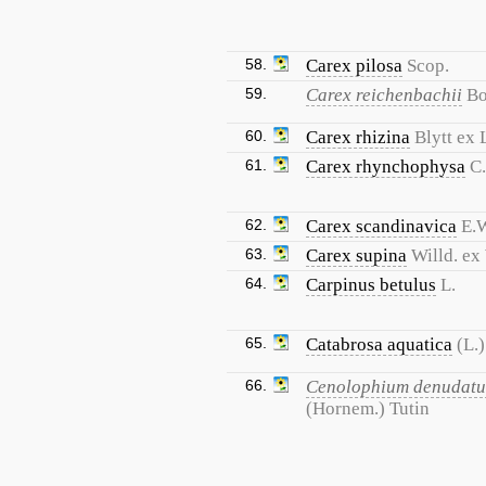
58.
Carex pilosa
Scop.
59.
Carex reichenbachii
Bo
60.
Carex rhizina
Blytt ex
61.
Carex rhynchophysa
C
62.
Carex scandinavica
E.
63.
Carex supina
Willd. ex
64.
Carpinus betulus
L.
65.
Catabrosa aquatica
(L.)
66.
Cenolophium denudat
(Hornem.) Tutin