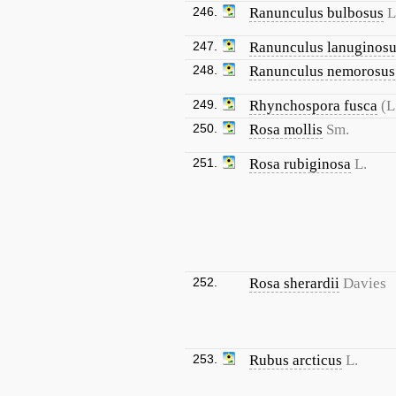
246.
Ranunculus bulbosus
L
247.
Ranunculus lanuginos
248.
Ranunculus nemorosus
249.
Rhynchospora fusca
(L
250.
Rosa mollis
Sm.
251.
Rosa rubiginosa
L.
252.
Rosa sherardii
Davies
253.
Rubus arcticus
L.