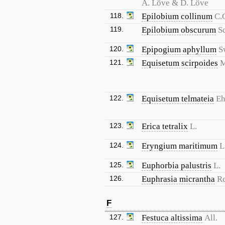
Á. Löve & D. Löve
118.
Epilobium collinum
C.
119.
Epilobium obscurum
S
120.
Epipogium aphyllum
S
121.
Equisetum scirpoides
M
122.
Equisetum telmateia
Eh
123.
Erica tetralix
L.
124.
Eryngium maritimum
L
125.
Euphorbia palustris
L.
126.
Euphrasia micrantha
R
F
127.
Festuca altissima
All.