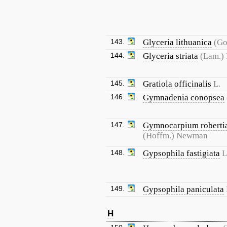
143.
Glyceria lithuanica
(Go
144.
Glyceria striata
(Lam.) 
145.
Gratiola officinalis
L.
146.
Gymnadenia conopsea
147.
Gymnocarpium robert
(Hoffm.) Newman
148.
Gypsophila fastigiata
L
149.
Gypsophila paniculata
H