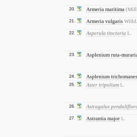
20.
Armeria maritima
(Mill
21.
Armeria vulgaris
Willd
22.
Asperula tinctoria
L.
23.
Asplenium ruta-murari
24.
Asplenium trichomane
25.
Aster tripolium
L.
26.
Astragalus penduliflor
27.
Astrantia major
L.