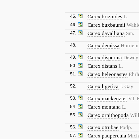
45.
Carex brizoides
L.
46.
Carex buxbaumii
Wahl
47.
Carex davalliana
Sm.
48.
Carex demissa
Hornem
49.
Carex disperma
Dewey
50.
Carex distans
L.
51.
Carex heleonastes
Ehrh.
52.
Carex ligerica
J. Gay
53.
Carex mackenziei
V.I. 
54.
Carex montana
L.
55.
Carex ornithopoda
Will
56.
Carex otrubae
Podp.
57.
Carex paupercula
Mich