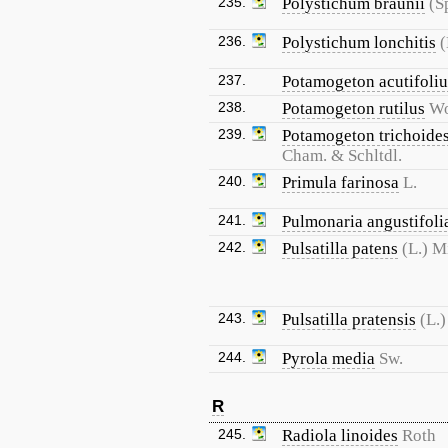
235.
Polystichum braunii
(S
236.
Polystichum lonchitis
(
237.
Potamogeton acutifoliu
238.
Potamogeton rutilus
Wo
239.
Potamogeton trichoide
Cham. & Schltdl.
240.
Primula farinosa
L.
241.
Pulmonaria angustifoli
242.
Pulsatilla patens
(L.) Mi
243.
Pulsatilla pratensis
(L.)
244.
Pyrola media
Sw.
R
245.
Radiola linoides
Roth