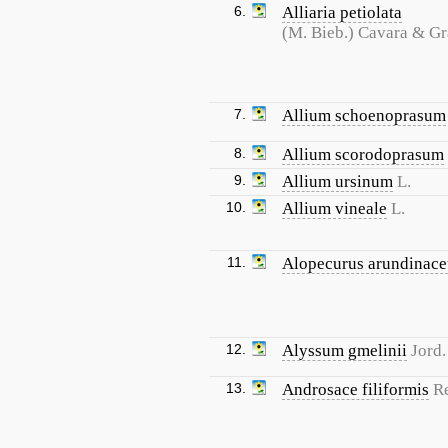
6.
Alliaria petiolata
(M. Bieb.) Cavara & G
7.
Allium schoenoprasum
8.
Allium scorodoprasum
9.
Allium ursinum
L.
10.
Allium vineale
L.
11.
Alopecurus arundinace
12.
Alyssum gmelinii
Jord.
13.
Androsace filiformis
Re