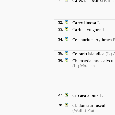
31.
Carex lasiocarpa
Ehrh.
32.
Carex limosa
L.
33.
Carlina vulgaris
L.
34.
Centaurium erythraea
35.
Cetraria islandica
(L.) 
36.
Chamaedaphne calycul
(L.) Moench
37.
Circaea alpina
L.
38.
Cladonia arbuscula
(Wallr.) Flot.