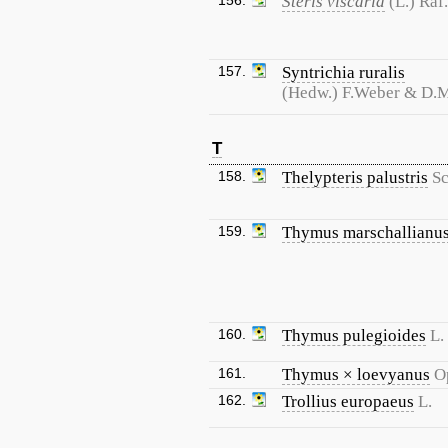
156.
Steris viscaria
(L.) Raf.
157.
Syntrichia ruralis
(Hedw.) F.Weber & D.
T
158.
Thelypteris palustris
Sc
159.
Thymus marschallianu
160.
Thymus pulegioides
L.
161.
Thymus × loevyanus
O
162.
Trollius europaeus
L.