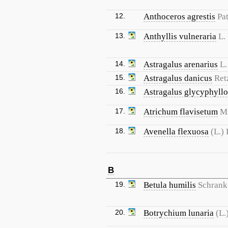
12.
Anthoceros agrestis
Pa
13.
Anthyllis vulneraria
L.
14.
Astragalus arenarius
L.
15.
Astragalus danicus
Ret
16.
Astragalus glycyphyllo
17.
Atrichum flavisetum
Mi
18.
Avenella flexuosa
(L.)
B
19.
Betula humilis
Schrank
20.
Botrychium lunaria
(L.