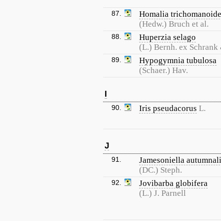
87.
Homalia trichomanoid
(Hedw.) Bruch et al.
88.
Huperzia selago
(L.) Bernh. ex Schrank
89.
Hypogymnia tubulosa
(Schaer.) Hav.
I
90.
Iris pseudacorus
L.
J
91.
Jamesoniella autumnal
(DC.) Steph.
92.
Jovibarba globifera
(L.) J. Parnell