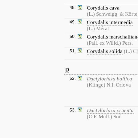
48.
Corydalis cava
(L.) Schweigg. & Körte
49.
Corydalis intermedia
(L.) Mérat
50.
Corydalis marschallian
(Pall. ex Willd.) Pers.
51.
Corydalis solida
(L.) Cl
D
52.
Dactylorhiza baltica
(Klinge) N.I. Orlova
53.
Dactylorhiza cruenta
(O.F. Mull.) Soó