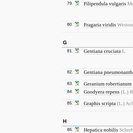
79.
Filipendula vulgaris
M
80.
Fragaria viridis
Weston
G
81.
Gentiana cruciata
L.
82.
Gentiana pneumonanth
83.
Geranium robertianum
84.
Goodyera repens
(L.) R
85.
Graphis scripta
(L.) Ac
H
86.
Hepatica nobilis
Schreb