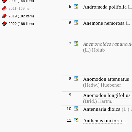
2001 (144 item)
5.
Andromeda polifolia
L.
2011 (169 item)
2019 (182 item)
6.
Anemone nemorosa
L.
2022 (188 item)
7.
Anemonoides ranuncul
(L.) Holub
8.
Anomodon attenuatus
(Hedw.) Huebener
9.
Anomodon longifolius
(Brid.) Hartm.
10.
Antennaria dioica
(L.) 
11.
Anthemis tinctoria
L.