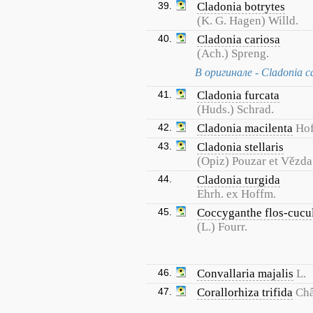
39.
Cladonia botrytes
(K. G. Hagen) Willd.
40.
Cladonia cariosa
(Ach.) Spreng.
В оригинале - Cladonia c
41.
Cladonia furcata
(Huds.) Schrad.
42.
Cladonia macilenta
Hof
43.
Cladonia stellaris
(Opiz) Pouzar et Vězda
44.
Cladonia turgida
Ehrh. ex Hoffm.
45.
Coccyganthe flos-cucu
(L.) Fourr.
46.
Convallaria majalis
L.
47.
Corallorhiza trifida
Châ