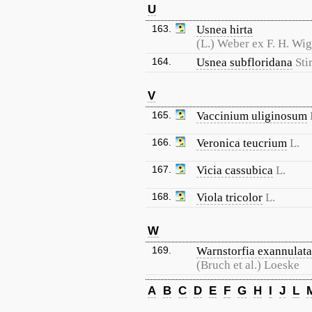
U
163.
Usnea hirta
(L.) Weber ex F. H. Wig
164.
Usnea subfloridana
Stir
V
165.
Vaccinium uliginosum
166.
Veronica teucrium
L.
167.
Vicia cassubica
L.
168.
Viola tricolor
L.
W
169.
Warnstorfia exannulata
(Bruch et al.) Loeske
A
B
C
D
E
F
G
H
I
J
L