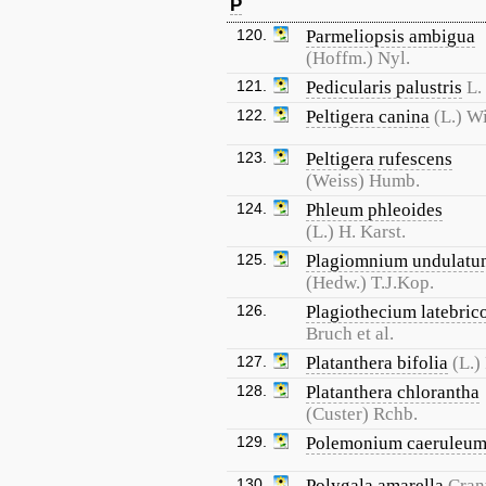
P
120.
Parmeliopsis ambigua
(Hoffm.) Nyl.
121.
Pedicularis palustris
L.
122.
Peltigera canina
(L.) Wi
123.
Peltigera rufescens
(Weiss) Humb.
124.
Phleum phleoides
(L.) H. Karst.
125.
Plagiomnium undulatu
(Hedw.) T.J.Kop.
126.
Plagiothecium latebric
Bruch et al.
127.
Platanthera bifolia
(L.)
128.
Platanthera chlorantha
(Custer) Rchb.
129.
Polemonium caeruleu
130.
Polygala amarella
Cran