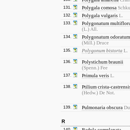
131.
Polygala comosa
Schk
132.
Polygala vulgaris
L.
133.
Polygonatum multiflo
(L.) All.
134.
Polygonatum odoratum
(Mill.) Druce
135.
Polygonum bistorta
L.
136.
Polystichum braunii
(Spenn.) Fee
137.
Primula veris
L.
138.
Ptilium crista-castrensi
(Hedw.) De Not.
139.
Pulmonaria obscura
Du
R
140.
Radula complanata