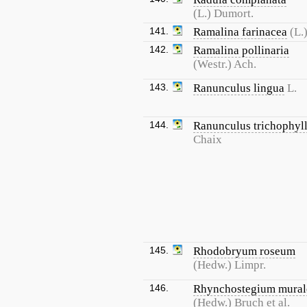
(L.) Dumort.
141.
Ramalina farinacea
(L.
142.
Ramalina pollinaria
(Westr.) Ach.
143.
Ranunculus lingua
L.
144.
Ranunculus trichophyl
Chaix
145.
Rhodobryum roseum
(Hedw.) Limpr.
146.
Rhynchostegium mural
(Hedw.) Bruch et al.