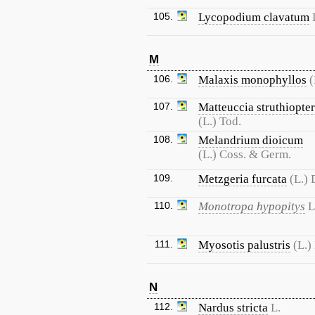
105.
Lycopodium clavatum
M
106.
Malaxis monophyllos
(
107.
Matteuccia struthiopter
(L.) Tod.
108.
Melandrium dioicum
(L.) Coss. & Germ.
109.
Metzgeria furcata
(L.)
110.
Monotropa hypopitys
L
111.
Myosotis palustris
(L.)
N
112.
Nardus stricta
L.