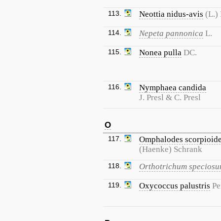
113.
Neottia nidus-avis
(L.)
114.
Nepeta pannonica
L.
115.
Nonea pulla
DC.
116.
Nymphaea candida
J. Presl & C. Presl
O
117.
Omphalodes scorpioid
(Haenke) Schrank
118.
Orthotrichum specios
119.
Oxycoccus palustris
Pe