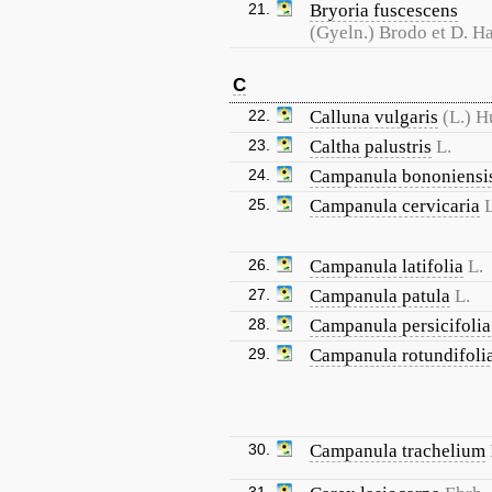
21.
Bryoria fuscescens
(Gyeln.) Brodo et D. H
C
22.
Calluna vulgaris
(L.) H
23.
Caltha palustris
L.
24.
Campanula bononiensi
25.
Campanula cervicaria
L
26.
Campanula latifolia
L.
27.
Campanula patula
L.
28.
Campanula persicifolia
29.
Campanula rotundifoli
30.
Campanula trachelium