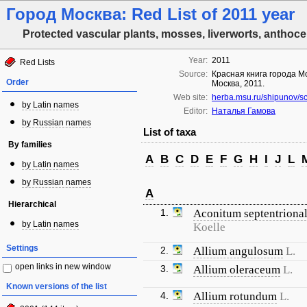
Город Москва: Red List of 2011 year
Protected vascular plants, mosses, liverworts, anthoce
Year:
2011
Red Lists
Source:
Красная книга города М
Order
Москва, 2011.
Web site:
herba.msu.ru/shipunov/s
by Latin names
Editor:
Наталья Гамова
by Russian names
List of taxa
By families
A
B
C
D
E
F
G
H
I
J
L
by Latin names
by Russian names
A
Hierarchical
1.
Aconitum septentriona
by Latin names
Koelle
Settings
2.
Allium angulosum
L.
open links in new window
3.
Allium oleraceum
L.
Known versions of the list
4.
Allium rotundum
L.