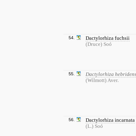
54.
Dactylorhiza fuchsii
(Druce) Soó
55.
Dactylorhiza hebridens
(Wilmott) Aver.
56.
Dactylorhiza incarnata
(L.) Soó