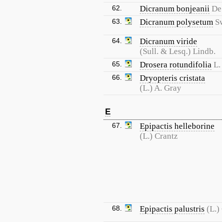
62.
Dicranum bonjeanii
De
63.
Dicranum polysetum
S
64.
Dicranum viride
(Sull. & Lesq.) Lindb.
65.
Drosera rotundifolia
L.
66.
Dryopteris cristata
(L.) A. Gray
E
67.
Epipactis helleborine
(L.) Crantz
68.
Epipactis palustris
(L.)