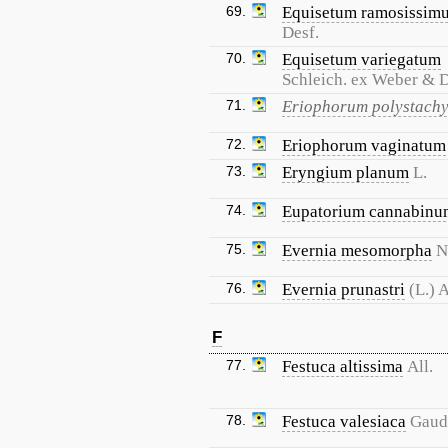
69.
Equisetum ramosissim
Desf.
70.
Equisetum variegatum
Schleich. ex Weber & 
71.
Eriophorum polystach
72.
Eriophorum vaginatum
73.
Eryngium planum
L.
74.
Eupatorium cannabinu
75.
Evernia mesomorpha
N
76.
Evernia prunastri
(L.) 
F
77.
Festuca altissima
All.
78.
Festuca valesiaca
Gaud