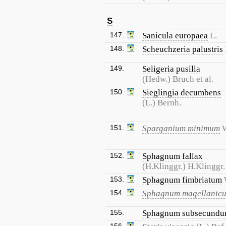
S
147.
Sanicula europaea
L.
148.
Scheuchzeria palustris
149.
Seligeria pusilla
(Hedw.) Bruch et al.
150.
Sieglingia decumbens
(L.) Bernh.
151.
Sparganium minimum
W
152.
Sphagnum fallax
(H.Klinggr.) H.Klinggr.
153.
Sphagnum fimbriatum
154.
Sphagnum magellanic
155.
Sphagnum subsecund