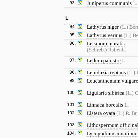
93.
Juniperus communis
L.
L
94.
Lathyrus niger
(L.) Ber
95.
Lathyrus vernus
(L.) B
96.
Lecanora muralis
(Schreb.) Rabenh.
97.
Ledum palustre
L.
98.
Lepidozia reptans
(L.)
99.
Leucanthemum vulgar
100.
Ligularia sibirica
(L.) 
101.
Linnaea borealis
L.
102.
Listera ovata
(L.) R. Br.
103.
Lithospermum officina
104.
Lycopodium annotinu