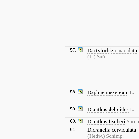
57.
Dactylorhiza maculata
(L.) Soó
58.
Daphne mezereum
L.
59.
Dianthus deltoides
L.
60.
Dianthus fischeri
Spren
61.
Dicranella cerviculata
(Hedw.) Schimp.