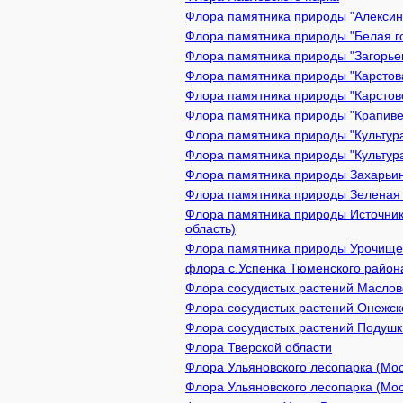
Флора памятника природы "Алексин 
Флора памятника природы "Белая го
Флора памятника природы "Загорьев
Флора памятника природы "Карстова
Флора памятника природы "Карстово
Флора памятника природы "Крапивен
Флора памятника природы "Культура
Флора памятника природы "Культура
Флора памятника природы Захарьинс
Флора памятника природы Зеленая з
Флора памятника природы Источник
область)
Флора памятника природы Урочище 
флора с.Успенка Тюменского район
Флора сосудистых растений Масловс
Флора сосудистых растений Онежско
Флора сосудистых растений Подушки
Флора Тверской области
Флора Ульяновского лесопарка (Мос
Флора Ульяновского лесопарка (Мо