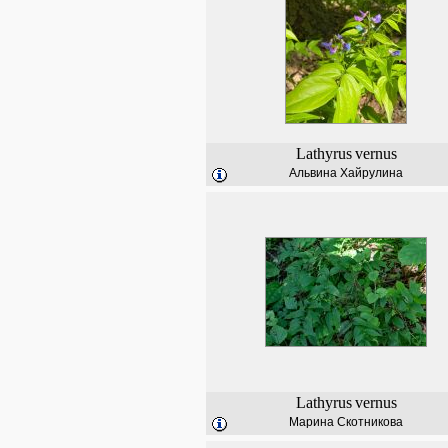
Lathyrus
vernus
Альвина Хайрулина
Lathyrus
vernus
Марина Скотникова