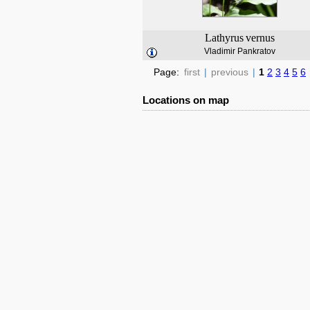
Lathyrus
vernus
Vladimir Pankratov
Page:
first
|
previous
|
1
2
3
4
5
6
Locations on map