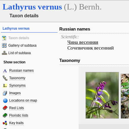
Lathyrus
vernus
(L.) Bernh.
Taxon details
Lathyrus vernus
Russian names
Scientific:
Taxon details
Чина весенняя
Gallery of subtaxa
Сочевичник весенний
List of subtaxa
Taxonomy
Show section
Russian names
Taxonomy
Synonyms
Images
Locations on map
Red Lists
Floristic lists
Key traits