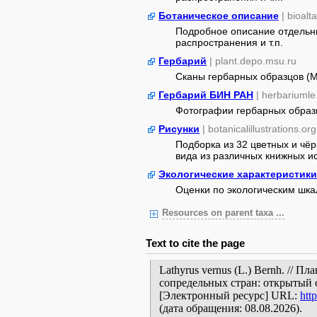
Ботаническое описание
| bioalt
Подробное описание отдельны
распространения и т.п.
Гербарий
| plant.depo.msu.ru
Сканы гербарных образцов (
Гербарий БИН РАН
| herbariumle
Фотографии гербарных образ
Рисунки
| botanicalillustrations.org
Подборка из 32 цветных и чё
вида из различных книжных ист
Экологические характеристики
Оценки по экологическим шк
Resources on parent taxa ...
Text to cite the page
Lathyrus vernus (L.) Bernh. // 
сопредельных стран: открытый 
[Электронный ресурс] URL:
htt
(дата обращения: 08.08.2026).