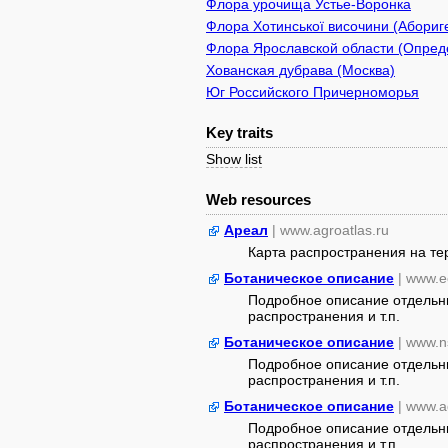
Флора урочища Устье-Воронка
Флора Хотинської височини (Абориге
Флора Ярославской области (Опреде
Хованская дубрава (Москва)
Юг Российского Причерноморья
Key traits
Show list
Web resources
Ареал
| www.agroatlas.ru
Карта распространения на т
Ботаническое описание
| www.e
Подробное описание отдельны
распространения и т.п.
Ботаническое описание
| www.n
Подробное описание отдельны
распространения и т.п.
Ботаническое описание
| www.a
Подробное описание отдельны
распространения и т.п.