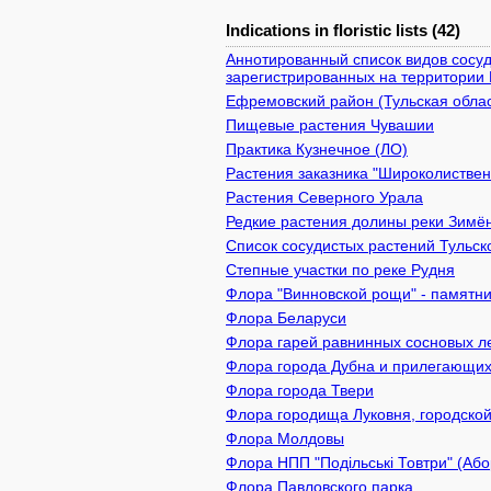
Indications in floristic lists (42)
Аннотированный список видов сосуд
зарегистрированных на территории 
Ефремовский район (Тульская облас
Пищевые растения Чувашии
Практика Кузнечное (ЛО)
Растения заказника "Широколистве
Растения Северного Урала
Редкие растения долины реки Зимён
Список сосудистых растений Тульск
Степные участки по реке Рудня
Флора "Винновской рощи" - памятник
Флора Беларуси
Флора гарей равнинных сосновых л
Флора города Дубна и прилегающих
Флора города Твери
Флора городища Луковня, городской
Флора Молдовы
Флора НПП "Подільські Товтри" (Або
Флора Павловского парка