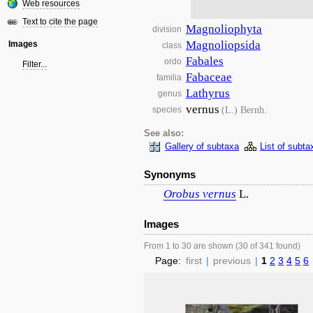
Web resources
Text to cite the page
Magnoliophyta
division
Magnoliopsida
Images
class
Fabales
ordo
Filter...
Fabaceae
familia
Lathyrus
genus
vernus
(L.) Bernh.
species
See also:
Gallery of subtaxa
List of subta
Synonyms
Orobus
vernus
L.
Images
From 1 to 30 are shown (30 of 341 found)
Page:
first
|
previous
|
1
2
3
4
5
6