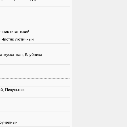
чник гигантский
, Чистяк лютичный
а мускатная, Клубника
й, Пикульник
иручейный