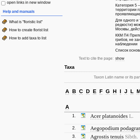
open links in new window
Категория 5 
территории г
Help and manuals
проявляющиес
Для одного и 
What is "floristic list"
редкости) мо
Москвы, дейст
How to create florist list
ККМ П4 Прило
How to add taxa to list
грибов, не з
наблюдении
Список основ
Text to cite the page:
show
Taxa
Taxon Latin name or its part
A
B
C
D
E
F
G
H
I
J
L
A
1.
Acer platanoides
L.
2.
Aegopodium podagrar
3.
Agrostis tenuis
Sibth.