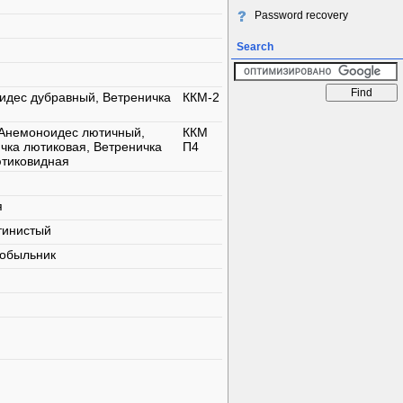
Password recovery
Search
идес дубравный, Ветреничка
ККМ-2
 Анемоноидес лютичный,
ККМ
чка лютиковая, Ветреничка
П4
ютиковидная
я
тинистый
нобыльник