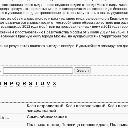
— восстановившиеся виды — еще недавно редкие в городе Москве виды, числ
орода в результате принятых мер или самопроизвольно возросли до безопасн
я в условиях города антропогенные факторы могут вновь вызвать ухудшение
того же объекта животного или растительного мира, занесенного в Красную кн
жет различаться в зависимости от местообитания объекта животного или раст
вовавших до 2012 года (гор.), или на присоединенных к нему в 2012 году терр
жение 4 к постановлению Правительства Москвы от 2 июля 2019 г. № 745-ПП
анесенных в Красную книгу города Москвы, но нуждающихся на территории гор
ан на результатах полевого выхода в октябре. В дальнейшем планируется до
:
M
N
P
Q
R
S
T
U
V
X
Клён остролистный, Клён платановидный, Клён плат
чинаролистный
ia
L.
Сныть обыкновенная
Полевица тонкая, Полевица волосовидная, Полевица