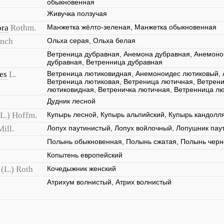
обыкновенная
Живучка ползучая
ora
Rothm.
Манжетка жёлто-зеленая, Манжетка обыкновенная
ench
Ольха серая, Ольха белая
Ветреница дубравная, Анемона дубравная, Анемоно
дубравная, Ветренница дубравная
es
L.
Ветреница лютиковидная, Анемоноидес лютиковый,
Ветреница лютиковая, Ветреница лютичная, Ветрени
лютиковидная, Ветреничка лютичная, Ветренница л
Дудник лесной
(L.) Hoffm.
Купырь лесной, Купырь альпийский, Купырь кандолл
Mill.
Лопух паутинистый, Лопух войлочный, Лопушник пау
Полынь обыкновенная, Полынь сжатая, Полынь чер
Копытень европейский
(L.) Roth
Кочедыжник женский
Атрихум волнистый, Атрих волнистый