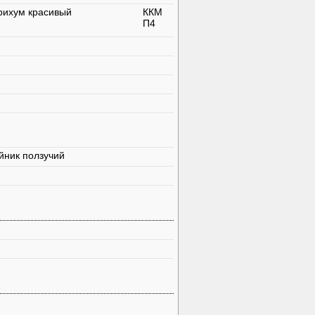
рихум красивый
ККМ
П4
йник ползучий