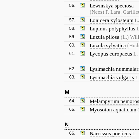
56.
Lewinskya speciosa
(Nees) F. Lara, Garille
57.
Lonicera xylosteum
L.
58.
Lupinus polyphyllus
L
59.
Luzula pilosa
(L.) Wil
60.
Luzula sylvatica
(Hud
61.
Lycopus europaeus
L.
62.
Lysimachia nummular
63.
Lysimachia vulgaris
L
M
64.
Melampyrum nemoro
65.
Myosoton aquaticum
N
66.
Narcissus poeticus
L.