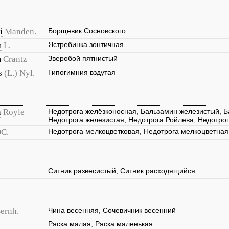
i
Manden.
Борщевик Сосновского
m
L.
Ястребинка зонтичная
m
Crantz
Зверобой пятнистый
s
(L.) Nyl.
Гипогимния вздутая
a
Royle
Недотрога желёзконосная, Бальзамин железистый, 
Недотрога железистая, Недотрога Ройлева, Недотро
C.
Недотрога мелкоцветковая, Недотрога мелкоцветная
Ситник развесистый, Ситник расходящийся
Bernh.
Чина весенняя, Сочевичник весенний
Ряска малая, Ряска маленькая