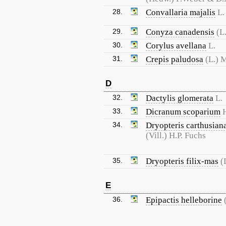
28.
Convallaria majalis
L.
29.
Conyza canadensis
(L
30.
Corylus avellana
L.
31.
Crepis paludosa
(L.) 
D
32.
Dactylis glomerata
L.
33.
Dicranum scoparium
34.
Dryopteris carthusian
(Vill.) H.P. Fuchs
35.
Dryopteris filix-mas
(
E
36.
Epipactis helleborine