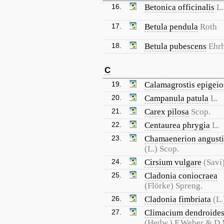
16.
Betonica officinalis
L.
17.
Betula pendula
Roth
18.
Betula pubescens
Ehrh
C
19.
Calamagrostis epigeio
20.
Campanula patula
L.
21.
Carex pilosa
Scop.
22.
Centaurea phrygia
L.
23.
Chamaenerion angusti
(L.) Scop.
24.
Cirsium vulgare
(Savi
25.
Cladonia coniocraea
(Flörke) Spreng.
26.
Cladonia fimbriata
(L.
27.
Climacium dendroide
(Hedw.) F.Weber & D