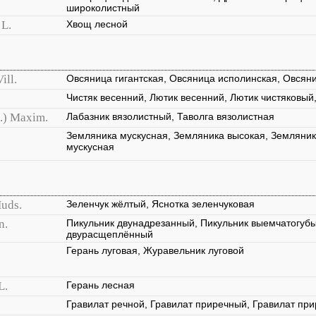
широколистный
L.
Хвощ лесной
ill.
Овсяница гигантская, Овсяница исполинская, Овсяни
Чистяк весенний, Лютик весенний, Лютик чистяковый
.) Maxim.
Лабазник вязолистный, Таволга вязолистная
Земляника мускусная, Земляника высокая, Земляник
мускусная
uds.
Зеленчук жёлтый, Яснотка зеленчуковая
n.
Пикульник двунадрезанный, Пикульник выемчатогубы
двурасщеплённый
Герань луговая, Журавельник луговой
L.
Герань лесная
Гравилат речной, Гравилат приречный, Гравилат пр