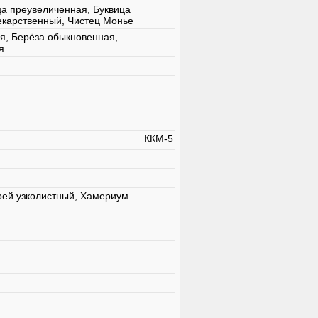
ца преувеличенная, Буквица
екарственный, Чистец Монье
я, Берёза обыкновенная,
я
ККМ-5
рей узколистный, Хамериум