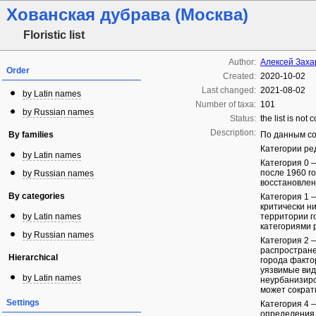
Хованская дубрава (Москва)
Floristic list
Author:
Алексей Заха
Order
Created:
2020-10-02
Last changed:
2021-08-02
by Latin names
Number of taxa:
101
by Russian names
Status:
the list is not
Description:
By families
По данным с
Категории ред
by Latin names
Категория 0 
после 1960 г
by Russian names
восстановлен
By categories
Категория 1 
критически н
by Latin names
территории г
категориями 
by Russian names
Категория 2 
распростране
Hierarchical
города факто
уязвимые вид
by Latin names
неурбанизиро
может сократ
Settings
Категория 4 
определения 