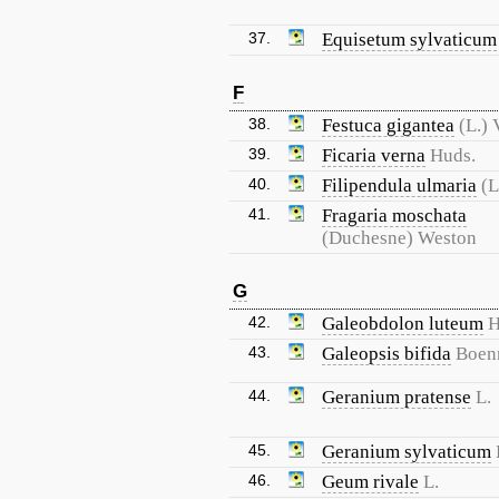
37.
Equisetum sylvaticum
F
38.
Festuca gigantea
(L.) V
39.
Ficaria verna
Huds.
40.
Filipendula ulmaria
(L
41.
Fragaria moschata
(Duchesne) Weston
G
42.
Galeobdolon luteum
H
43.
Galeopsis bifida
Boen
44.
Geranium pratense
L.
45.
Geranium sylvaticum
46.
Geum rivale
L.