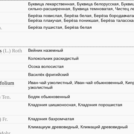
Буквица лекарственная, Буквица белорусская, Букви
сильно-расширенная, Буквица темноватая, Чистец л
Берёза повислая, Берёза белая, Берёза бородавчата
Берёза плакучая, Берёза поникшая, Берёза таласска
.
Берёза пушистая, Берёза белая
s
(L.) Roth
Вейник наземный
Колокольчик раскидистый
Осока волосистая
Василёк фригийский
folium
Иван-чай узколистный, Иван-чай обыкновенный, Кип
узколистный
) Ten.
Бодяк обыкновенный
Кладония шишконосная, Кладония порошистая
) Fr.
Кладония бахромчатая
s
Климациум древовидный, Климаций древовидный
.Mohr