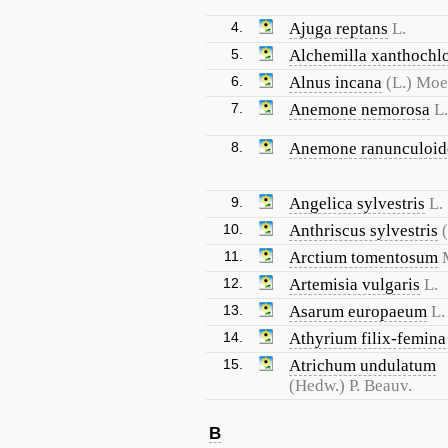
4.
Ajuga reptans
L.
5.
Alchemilla xanthochl
6.
Alnus incana
(L.) Mo
7.
Anemone nemorosa
L.
8.
Anemone ranunculoid
9.
Angelica sylvestris
L.
10.
Anthriscus sylvestris
11.
Arctium tomentosum
12.
Artemisia vulgaris
L.
13.
Asarum europaeum
L.
14.
Athyrium filix-femina
15.
Atrichum undulatum
(Hedw.) P. Beauv.
B