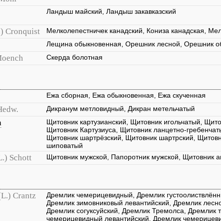
Ландыш майский, Ландыш закавказский
.) Cronquist
Мелколепестничек канадский, Кониза канадская, Ме
Лещина обыкновенная, Орешник лесной, Орешник 
Moench
Скерда болотная
Ежа сборная, Ежа обыкновенная, Ежа скученная
Hedw.
Дикранум метловидный, Дикран метельчатый
a
Щитовник картузианский, Щитовник игольчатый, Щито
Щитовник Картузиуса, Щитовник ланцетно-гребенчат
Щитовник шартрёзский, Щитовник шартрский, Щитовн
шиповатый
L.) Schott
Щитовник мужской, Папоротник мужской, Щитовник 
(L.) Crantz
Дремлик чемерицевидный, Дремлик густоолиствлённ
Дремлик зимовниковый левантийский, Дремлик лесн
Дремлик согуксуйский, Дремлик Тремолса, Дремлик 
чемерицевидный левантийский, Дремлик чемерицев