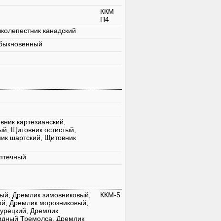
ККМ
П4
лколепестник канадский
обыкновенный
вник картезианский,
ый, Щитовник остистый,
ик шартский, Щитовник
аптечный
ый, Дремлик зимовниковый,
ККМ-5
ой, Дремлик морозниковый,
турецкий, Дремлик
идный Тремолса, Дремлик