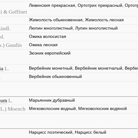
Левинския прекрасная, Ортотрих прекрасный, Ортот
ti & Goffinet
Жимолость обыкновенная, Жимолость лесная
indl.
Люпин многолистный, Лупин многолистный
ld.
Ожика волосистая
s.) Gaudin
Ожика лесная
Зюзник европейский
ia
L.
Вербейник монетный, Вербейник монетчатый, Вербе
.
Вербейник обыкновенный
sum
L.
Марьянник дубравный
(L.) Moench
Мягковолосник водный, Мягковолосник водяной
Нарцисс поэтический, Нарцисс белый