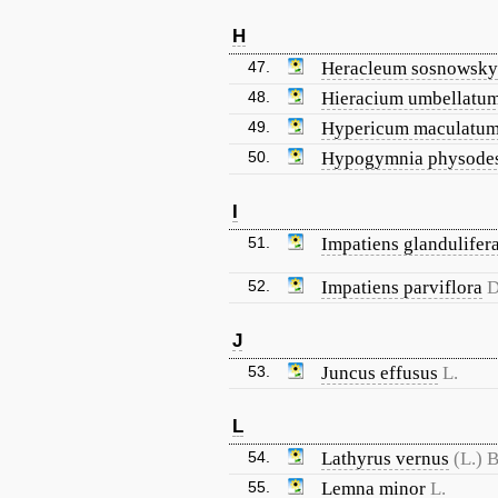
H
47.
Heracleum sosnowsky
48.
Hieracium umbellatu
49.
Hypericum maculatu
50.
Hypogymnia physode
I
51.
Impatiens glandulifer
52.
Impatiens parviflora
D
J
53.
Juncus effusus
L.
L
54.
Lathyrus vernus
(L.) 
55.
Lemna minor
L.