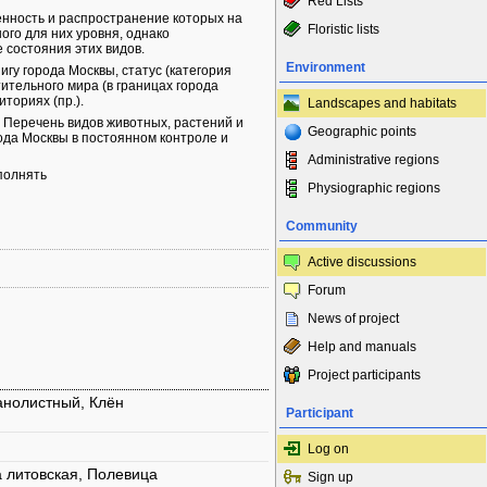
Red Lists
енность и распространение которых на
Floristic lists
ого для них уровня, однако
 состояния этих видов.
Environment
игу города Москвы, статус (категория
ительного мира (в границах города
иториях (пр.).
Landscapes and habitats
 Перечень видов животных, растений и
Geographic points
ода Москвы в постоянном контроле и
Administrative regions
полнять
Physiographic regions
Community
Active discussions
Forum
News of project
Help and manuals
Project participants
анолистный, Клён
Participant
Log on
 литовская, Полевица
Sign up