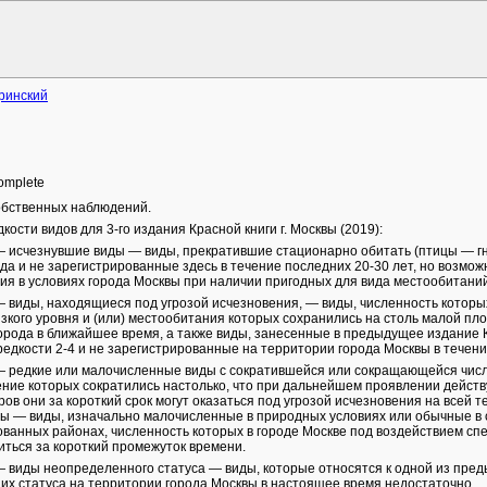
ринский
 complete
обственных наблюдений.
кости видов для 3-го издания Красной книги г. Москвы (2019):
— исчезнувшие виды — виды, прекратившие стационарно обитать (птицы — гн
ода и не зарегистрированные здесь в течение последних 20-30 лет, но возмо
ия в условиях города Москвы при наличии пригодных для вида местообитани
— виды, находящиеся под угрозой исчезновения, — виды, численность которых
изкого уровня и (или) местообитания которых сохранились на столь малой пло
орода в ближайшее время, а также виды, занесенные в предыдущее издание К
редкости 2-4 и не зарегистрированные на территории города Москвы в течени
— редкие или малочисленные виды с сократившейся или сокращающейся числ
ние которых сократились настолько, что при дальнейшем проявлении действ
ров они за короткий срок могут оказаться под угрозой исчезновения на всей 
ы — виды, изначально малочисленные в природных условиях или обычные в 
ванных районах, численность которых в городе Москве под воздействием сп
иться за короткий промежуток времени.
— виды неопределенного статуса — виды, которые относятся к одной из пред
их статуса на территории города Москвы в настоящее время недостаточно.