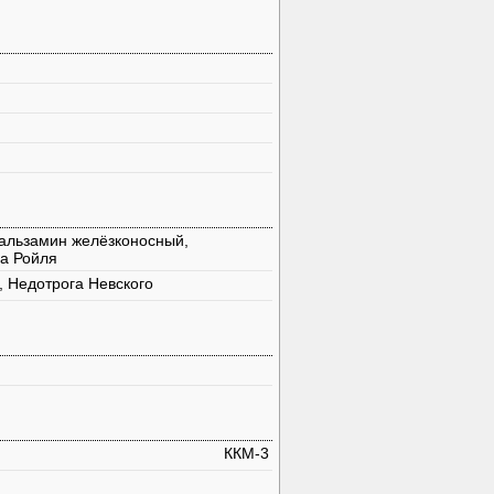
Бальзамин желёзконосный,
га Ройля
, Недотрога Невского
ККМ-3