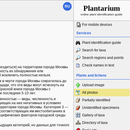
Plantarium
RU
online plant identification guide
For mobile devices
Services
Plant identification guide
Search for taxa
Search regions and points
Check names in text
ездиться) на территории города Москвы
жность их обнаружения или
й исключить полностью нельзя.
Plants and lichens
 в черте города Москвы сократилась до
щади, что эти виды могут исчезнуть на
Upload image
расной книги города Москвы с
All photos
е последних 5-10 лет.
енностью — виды, численность и
Partially identified
ующих на них негативных в условиях
территории города Москвы. Категория 3 —
Unidentified specimens
соответствующих им местообитаниях в
ецифических факторов городской среды
Gallery of taxa
Directory of taxa
ыдущих категорий, но данных для точного