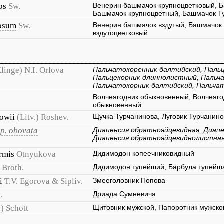
os
Sw.
Венерин башмачок крупноцветковый, Б
Башмачок крупноцветный, Башмачок Т
cosum
Sw.
Венерин башмачок вздутый, Башмачок 
вздутоцветковый
linge) N.I. Orlova
Пальчатокоренник балтийский, Пальц
Пальцекорник длиннолистный, Пальч
Пальчатокорник балтийский, Пальча
Волчеягодник обыкновенный, Волчеяго
обыкновенный
owii
(Litv.) Roshev.
Щучка Турчанинова, Луговик Турчанин
sp. obovata
Диапенсия обратнояйцевидная, Диапе
Диапенсия обратнояйцевиднолистна
rmis
Otnyukova
Дидимодон копеечниковидный
Broth.
Дидимодон тупейший, Барбула тупейш
i
T.V. Egorova & Sipliv.
Змееголовник Попова
.
Дриада Сумневича
.) Schott
Щитовник мужской, Папоротник мужско