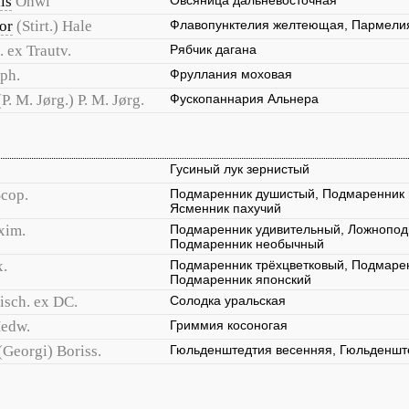
is
Ohwi
Овсяница дальневосточная
or
(Stirt.) Hale
Флавопунктелия желтеющая, Пармели
. ex Trautv.
Рябчик дагана
ph.
Фруллания моховая
(P. M. Jørg.) P. M. Jørg.
Фускопаннария Альнера
.
Гусиный лук зернистый
Scop.
Подмаренник душистый, Подмаренник 
Ясменник пахучий
xim.
Подмаренник удивительный, Ложнопод
Подмаренник необычный
.
Подмаренник трёхцветковый, Подмарен
Подмаренник японский
isch. ex DC.
Солодка уральская
edw.
Гриммия косоногая
(Georgi) Boriss.
Гюльденштедтия весенняя, Гюльденшт