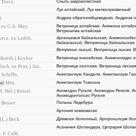
Turcz.
Сныть широколистная
Лук алтайский, Лук мелколуковичный
.
Андреа обратнояйцевидная, Андреэа 
. ex C.A. Mey.
Ветреница алтайская, Анемона алтайс
Ветреничка алтайская
urcz. ex Ledeb.
Арсеньевия байкальская, Анемоноидес
байкальский, Ветреница байкальская,
Ветреник лысый, Ветреница лысая, 
(Korsh.) Krylov
Ветреница енисейская, Анемоноидес е
isch. ex Pritz.) Juz.
Ветреница охотская, Ветреница лесная
Schiffn.
Анектангиум Ханделя, Анектангиум Га
ii
Mitt.
Анектангиум Томсона
l. Hal.) Keissl.
Аномодон Ругеля, Аномодон Регеля, А
Аномодонтопсис Ругеля
Besser
Полынь Ледебура
Артония комковатая
(L.) Beck
Дремлик болотный, Артрохилиум бо
Асахинея Шоландера, Цетрария Шола
. F. Culb.