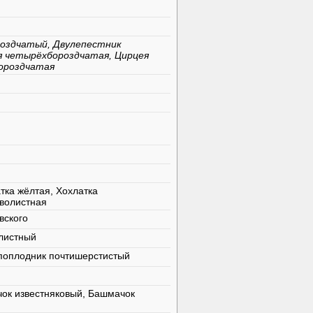
оздчатый, Двулепестник
я четырёхбороздчатая, Цирцея
ороздчатая
тка жёлтая, Хохлатка
оволистная
вского
олистный
поплодник почтишерстистый
ок известняковый, Башмачок