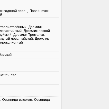
к водяной перец, Повойничек
ый
стоолиствлённый, Дремлик
левантийский, Дремлик лесной,
суйский, Дремлик Тремолса,
идный левантийский, Дремлик
широколистный
бирский
дцелистная
, Овсяница высокая, Овсяница