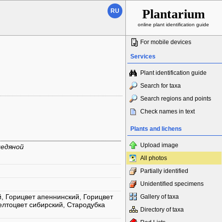
Plantarium
RU
online plant identification guide
For mobile devices
Services
Plant identification guide
Search for taxa
Search regions and points
Check names in text
Plants and lichens
Upload image
ледяной
All photos
Partially identified
Unidentified specimens
, Горицвет апеннинский, Горицвет
Gallery of taxa
елтоцвет сибирский, Стародубка
Directory of taxa