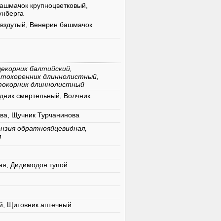
ашмачок крупноцветковый,
унберга
вздутый, Венерин башмачок
екорник балтийский,
атокоренник длиннолистный,
токорник длиннолистный
дник смертельный, Волчник
ова, Щучник Турчанинова
нзия обратнояйцевидная,
я
ая, Дидимодон тупой
й, Щитовник аптечный