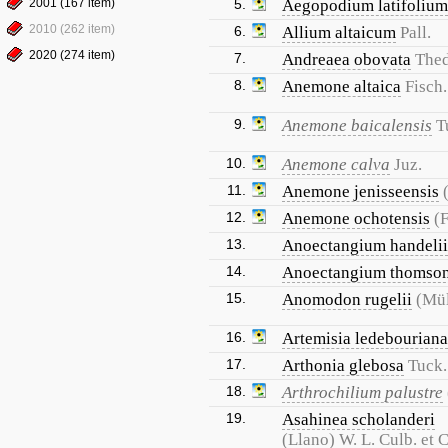
2001 (167 item)
5.
Aegopodium latifolium
2010 (262 item)
6.
Allium altaicum
Pall.
2020 (274 item)
7.
Andreaea obovata
Thed
8.
Anemone altaica
Fisch
9.
Anemone baicalensis
T
10.
Anemone calva
Juz.
11.
Anemone jenisseensis
12.
Anemone ochotensis
(F
13.
Anoectangium handelii
14.
Anoectangium thomson
15.
Anomodon rugelii
(Mül
16.
Artemisia ledebouriana
17.
Arthonia glebosa
Tuck.
18.
Arthrochilium palustre
19.
Asahinea scholanderi
(Llano) W. L. Culb. et C