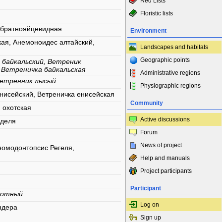
Red Lists
Floristic lists
обратнояйцевидная
Environment
кая, Анемоноидес алтайский,
Landscapes and habitats
Geographic points
 байкальский, Ветреник
 Ветреничка байкальская
Administrative regions
Ветренник лысый
Physiographic regions
нисейский, Ветреничка енисейская
Community
 охотская
Active discussions
нделя
Forum
News of project
номодонтопсис Регеля,
Help and manuals
Project participants
Participant
лотный
Log on
ндера
Sign up