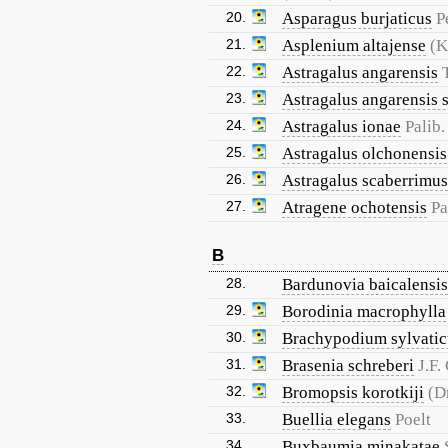
20.
Asparagus burjaticus
P
21.
Asplenium altajense
(K
22.
Astragalus angarensis
23.
Astragalus angarensis s
24.
Astragalus ionae
Palib.
25.
Astragalus olchonensis
26.
Astragalus scaberrimus
27.
Atragene ochotensis
Pa
B
28.
Bardunovia baicalensis
29.
Borodinia macrophylla
30.
Brachypodium sylvati
31.
Brasenia schreberi
J.F.
32.
Bromopsis korotkiji
(D
33.
Buellia elegans
Poelt
34.
Buxbaumia minakatae