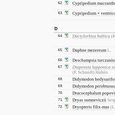
62.
Cypripedium macranth
63.
Cypripedium × ventri
D
64.
Dactylorhiza baltica
(K
65.
Daphne mezereum
L.
66.
Deschampsia turczanin
67.
Diapensia lapponica s
(F. Schmidt) Hultén
68.
Didymodon hedysarifo
69.
Didymodon perobtusus
70.
Dracocephalum popovi
71.
Dryas sumneviczii
Serg
72.
Dryopteris filix-mas
(L