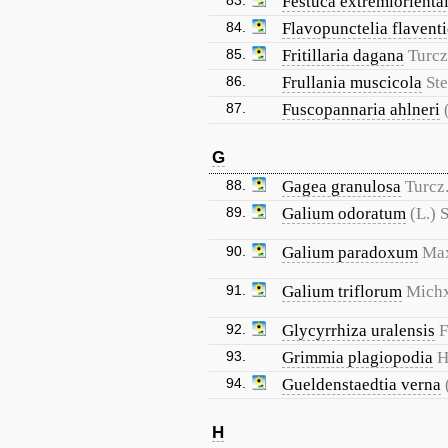
83.
Festuca extremioriental
84.
Flavopunctelia flaventi
85.
Fritillaria dagana
Turcz
86.
Frullania muscicola
Ste
87.
Fuscopannaria ahlneri
G
88.
Gagea granulosa
Turcz
89.
Galium odoratum
(L.) 
90.
Galium paradoxum
Ma
91.
Galium triflorum
Michx
92.
Glycyrrhiza uralensis
F
93.
Grimmia plagiopodia
H
94.
Gueldenstaedtia verna
H