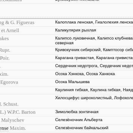
ng & G. Figueras
Калоплака ленская, Гиалолехия ленска
 et Arnell
Каликулярия рыхлая
Oakes
Калипсо луковичная, Калипсо клубнева
северная
Rupr.
Кривокучник сибирский, Камптосор сиб
 Poir.
Карагана гривастая, Карагана гривиста
.
Сердечник недотрога, Сердечник недо
xim.
Осока Хэнкока, Осока Ханкока
. Egorova
Осока Малышева
Каулиния гибкая, Каулина гибкая, Наяд
Хилосцифус широколистный, Лофоколе
. Schust.
(L.) W.P.C. Barton
Зимолюбка зонтичная
Malyschev
Селезёночник Альберта
ense
Maxim.
Селезёночник байкальский