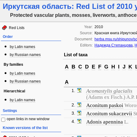
Иркутская область: Red List of 2010 
Protected vascular plants, mosses, liverworts, anthoce
Year:
2010
Red Lists
Source:
Красная книга Иркутской
Order
Document:
herba.msu.ru/shipunov/s
Editors:
Надежда Степанцова
,
Н
by Latin names
List of taxa
by Russian names
By families
A
B
C
D
E
F
G
H
I
J
K
by Latin names
by Russian names
A
1.
Acomastylis glacialis
Hierarchical
(Adams ex Fisch.) A.P.
by Latin names
2.
Aconitum paskoi
Woro
Settings
3.
Aconitum sukaczevii
S
open links in new window
4.
Adonis apennina
L.
Known versions of the list