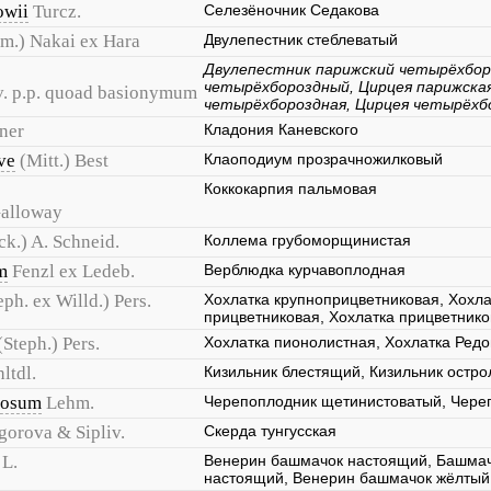
owii
Turcz.
Селезёночник Седакова
m.) Nakai ex Hara
Двулепестник стеблеватый
Двулепестник парижский четырёхбор
четырёхбороздный, Цирцея парижска
v. p.p. quoad basionymum
четырёхбороздная, Цирцея четырёхб
ner
Кладония Каневского
ve
(Mitt.) Best
Клаоподиум прозрачножилковый
Коккокарпия пальмовая
 Galloway
ck.) A. Schneid.
Коллема грубоморщинистая
m
Fenzl ex Ledeb.
Верблюдка курчавоплодная
eph. ex Willd.) Pers.
Хохлатка крупноприцветниковая, Хохла
прицветниковая, Хохлатка прицветник
(Steph.) Pers.
Хохлатка пионолистная, Хохлатка Редо
ltdl.
Кизильник блестящий, Кизильник остр
losum
Lehm.
Черепоплодник щетинистоватый, Чере
gorova & Sipliv.
Скерда тунгусская
L.
Венерин башмачок настоящий, Башмач
настоящий, Венерин башмачок жёлтый