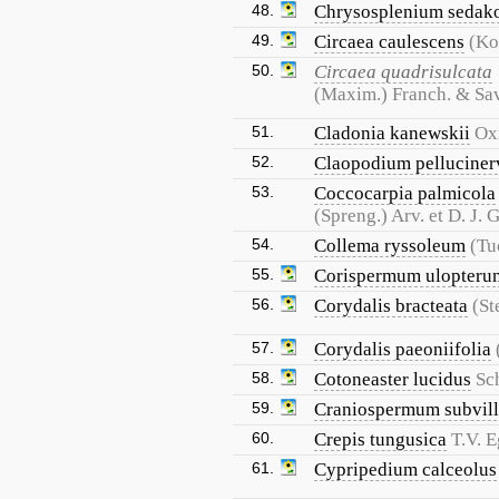
48.
Chrysosplenium sedak
49.
Circaea caulescens
(Ko
50.
Circaea quadrisulcata
(Maxim.) Franch. & Sa
51.
Cladonia kanewskii
Ox
52.
Claopodium pelluciner
53.
Coccocarpia palmicola
(Spreng.) Arv. et D. J.
54.
Collema ryssoleum
(Tu
55.
Corispermum ulopteru
56.
Corydalis bracteata
(St
57.
Corydalis paeoniifolia
58.
Cotoneaster lucidus
Sch
59.
Craniospermum subvil
60.
Crepis tungusica
T.V. E
61.
Cypripedium calceolus