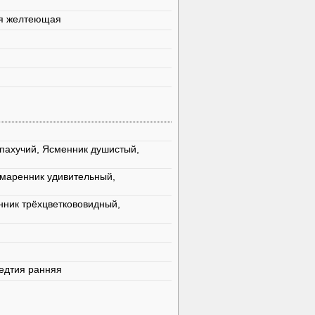
я желтеющая
пахучий, Ясменник душистый,
маренник удивительный,
ник трёхцветкововидный,
едтия ранняя