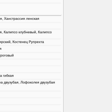
я, Ханстрассия ленская
я, Калипсо клубневый, Калипсо
ирский, Костенец Рупрехта
я
троговый
а гибкая
а двузубая, Лофоколея двузубая