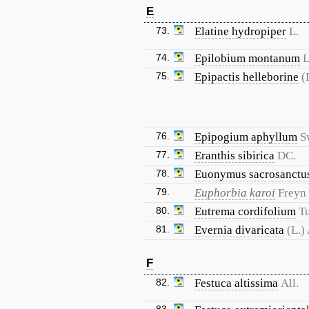
E
73.
Elatine hydropiper
L.
74.
Epilobium montanum
L
75.
Epipactis helleborine
(
76.
Epipogium aphyllum
S
77.
Eranthis sibirica
DC.
78.
Euonymus sacrosanctu
79.
Euphorbia karoi
Freyn
80.
Eutrema cordifolium
Tu
81.
Evernia divaricata
(L.)
F
82.
Festuca altissima
All.