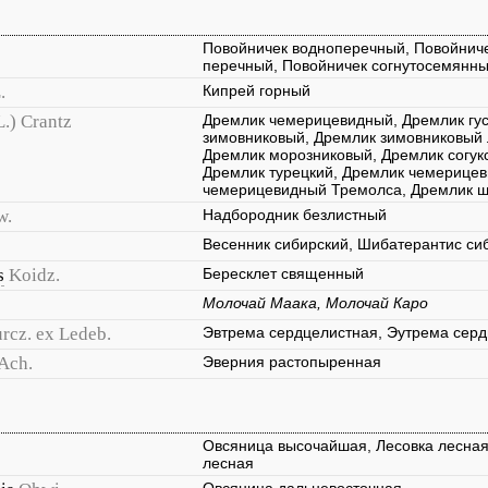
Повойничек водноперечный, Повойниче
перечный, Повойничек согнутосемянн
.
Кипрей горный
L.) Crantz
Дремлик чемерицевидный, Дремлик гу
зимовниковый, Дремлик зимовниковый 
Дремлик морозниковый, Дремлик согук
Дремлик турецкий, Дремлик чемерицев
чемерицевидный Тремолса, Дремлик 
w.
Надбородник безлистный
Весенник сибирский, Шибатерантис си
s
Koidz.
Бересклет священный
Молочай Маака, Молочай Каро
rcz. ex Ledeb.
Эвтрема сердцелистная, Эутрема сер
 Ach.
Эверния растопыренная
Овсяница высочайшая, Лесовка лесная
лесная