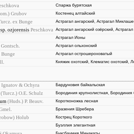
eschkova
Спаржа бурятская
om.) Grubov
Костенец алтайский
Turcz. ex Bunge
Астрагал ангарский, Астрагал Миклаше
sp. ozjorensis
Peschkova
Астрагал ангарский озёрский, Астрагал
Астрагал Ионы
Gontsch.
Астрагал ольхонский
Bunge
Астрагал острошероховатый
ll.
Княжик охотский, Клематис охотский, 
Ignatov & Ochyra
Бардуновия байкальская
(Turcz.) O.E. Schulz
Бородиния крупнолистная, Бородиния 
cum
(Huds.) P. Beauv.
Коротконожка лесная
 Gmel.
Бразения Шребера
robow) Holub
Кострец Короткого
Буэллия элегантная
S.Okamura
Буксбаумия Минакаты