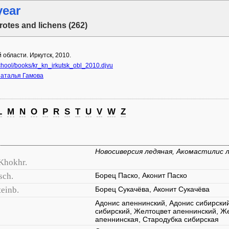
year
rotes and lichens (262)
 области. Иркутск, 2010.
chool/books/kr_kn_irkutsk_obl_2010.djvu
аталья Гамова
L
M
N
O
P
R
S
T
U
V
W
Z
Новосиверсия ледяная, Акомастилис 
 Khokhr.
sch.
Борец Паско, Аконит Паско
teinb.
Борец Сукачёва, Аконит Сукачёва
Адонис апеннинский, Адонис сибирский
сибирский, Желтоцвет апеннинский, Ж
апеннинская, Стародубка сибирская