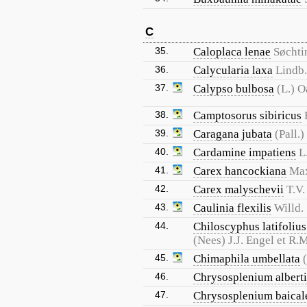
C
35.
Caloplaca lenae
Søchti
36.
Calycularia laxa
Lindb.
37.
Calypso bulbosa
(L.) 
38.
Camptosorus sibiricus
39.
Caragana jubata
(Pall.)
40.
Cardamine impatiens
L
41.
Carex hancockiana
Ma
42.
Carex malyschevii
T.V
43.
Caulinia flexilis
Willd.
44.
Chiloscyphus latifolius
(Nees) J.J. Engel et R.M
45.
Chimaphila umbellata
46.
Chrysosplenium alberti
47.
Chrysosplenium baical