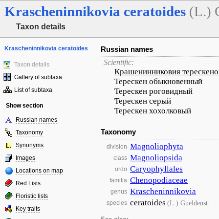
Krascheninnikovia
ceratoides
(L.) 
Taxon details
Krascheninnikovia ceratoides
Russian names
Scientific:
Taxon details
Крашенинниковия терескено
Gallery of subtaxa
Терескен обыкновенный
List of subtaxa
Терескен роговидный
Терескен серый
Show section
Терескен хохолковый
Russian names
Taxonomy
Taxonomy
Synonyms
Magnoliophyta
division
Magnoliopsida
Images
class
Caryophyllales
ordo
Locations on map
Chenopodiaceae
familia
Red Lists
Krascheninnikovia
genus
Floristic lists
ceratoides
(L.) Gueldenst.
species
Key traits