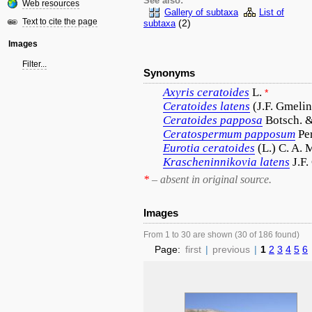
See also:
Web resources
Gallery of subtaxa
List of
Text to cite the page
(2)
subtaxa
Images
Filter...
Synonyms
Axyris
ceratoides
L.
*
Ceratoides
latens
(J.F. Gmeli
Ceratoides
papposa
Botsch. 
Ceratospermum
papposum
Pe
Eurotia
ceratoides
(L.) C. A. 
Krascheninnikovia
latens
J.F.
*
– absent in original source.
Images
From 1 to 30 are shown (30 of 186 found)
Page:
first
|
previous
|
1
2
3
4
5
6