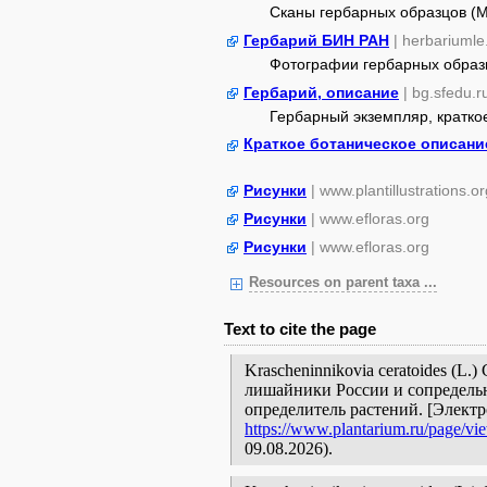
Сканы гербарных образцов (
Гербарий БИН РАН
| herbariumle
Фотографии гербарных образ
Гербарий, описание
| bg.sfedu.r
Гербарный экземпляр, кратко
Краткое ботаническое описани
Рисунки
| www.plantillustrations.or
Рисунки
| www.efloras.org
Рисунки
| www.efloras.org
Resources on parent taxa ...
Text to cite the page
Krascheninnikovia ceratoides (L.)
лишайники России и сопредельн
определитель растений. [Элект
https://www.plantarium.ru/page/vi
09.08.2026).