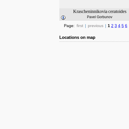
Krascheninnikovia
ceratoides
Pavel Gorbunov
Page:
first
|
previous
|
1
2
3
4
5
6
Locations on map