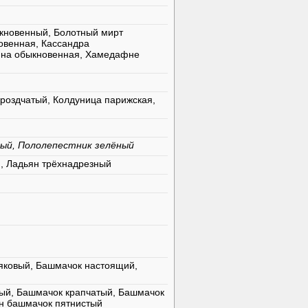
кновенный, Болотный мирт
овенная, Кассандра
фна обыкновенная, Хамедафне
роздчатый, Колдуница парижская,
ный, Пололепестник зелёный
, Ладьян трёхнадрезный
яковый, Башмачок настоящий,
ый, Башмачок крапчатый, Башмачок
н башмачок пятнистый