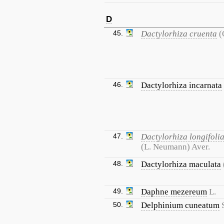
D
45.
Dactylorhiza cruenta
(
46.
Dactylorhiza incarnata
47.
Dactylorhiza longifoli
(L. Neumann) Aver.
48.
Dactylorhiza maculata
49.
Daphne mezereum
L.
50.
Delphinium cuneatum