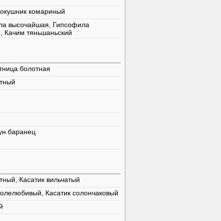
Кокушник комариный
ла высочайшая, Гипсофила
, Качим тяньшаньский
тница болотная
етный
ун баранец
тный, Касатик вильчатый
солелюбивый, Касатик солончаковый
й