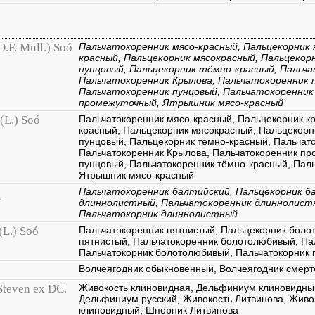
O.F. Mull.) Soó
Пальчатокоренник мясо-красный, Пальцекорник 
красный, Пальцекорник мясокрасный, Пальцекор
пунцовый, Пальцекорник тёмно-красный, Пальча
Пальчатокоренник Крылова, Пальчатокоренник
Пальчатокоренник пунцовый, Пальчатокоренник
промежуточный, Ятрышник мясо-красный
(L.) Soó
Пальчатокоренник мясо-красный, Пальцекорник к
красный, Пальцекорник мясокрасный, Пальцекорн
пунцовый, Пальцекорник тёмно-красный, Пальчат
Пальчатокоренник Крылова, Пальчатокоренник пр
пунцовый, Пальчатокоренник тёмно-красный, Пал
Ятрышник мясо-красный
a
Пальчатокоренник балтийский, Пальцекорник б
длиннолистный, Пальчатокоренник длиннолистн
Пальчатокорник длиннолистный
(L.) Soó
Пальчатокоренник пятнистый, Пальцекорник боло
пятнистый, Пальчатокоренник болотолюбивый, Пал
Пальчатокорник болотолюбивый, Пальчатокорник 
Волчеягодник обыкновенный, Волчеягодник смер
Steven ex DC.
Живокость клиновидная, Дельфиниум клиновидны
Дельфиниум русский, Живокость Литвинова, Живо
клиновидный, Шпорник Литвинова