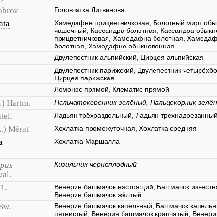
obrov
Головчатка Литвинова
ata
Хамедафне прицветничковая, Болотный мирт обы
чашечный, Кассандра болотная, Кассандра обыкн
прицветничковая, Хамедафна болотная, Хамеда
болотная, Хамедафне обыкновенная
Двулепестник альпийский, Цирцея альпийская
Двулепестник парижский, Двулепестник четырёхбо
Цирцея парижская
Ломонос прямой, Клематис прямой
.) Hartm.
Пальчатокоренник зелёный, Пальцекорник зелё
tel.
Ладьян трёхраздельный, Ладьян трёхнадрезанный
L.) Mérat
Хохлатка промежуточная, Хохлатка средняя
a
Хохлатка Маршалла
rpus
Кизильник черноплодный
val.
L.
Венерин башмачок настоящий, Башмачок известн
Венерин башмачок жёлтый
Sw.
Венерин башмачок капельный, Башмачок капельн
пятнистый, Венерин башмачок крапчатый, Венери