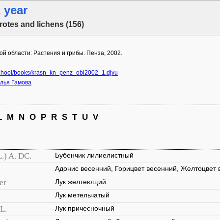
 year
rotes and lichens (156)
ой области: Растения и грибы. Пенза, 2002.
chool/books/krasn_kn_penz_obl2002_1.djvu
лья Гамова
L
M
N
O
P
R
S
T
U
V
L.) A. DC.
Бубенчик лилиелистный
Адонис весенний, Горицвет весенний, Желтоцвет 
er
Лук желтеющий
Лук метельчатый
L.
Лук причесночный