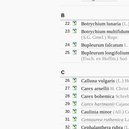
B
22.
Botrychium lunaria
(L.
23.
Botrychium multifidu
(S.G. Gmel.) Rupr.
24.
Bupleurum falcatum
L.
25.
Bupleurum longifolium
(Fisch. ex Hoffm.) Soó
C
26.
Calluna vulgaris
(L.) H
27.
Carex arnellii
H. Christ
28.
Carex bohemica
Schreb
29.
Carex hartmanii
Cajan
30.
Caulinia minor
(All.) 
31.
Centaurea ruthenica
L
32.
Cephalanthera rubra
(L