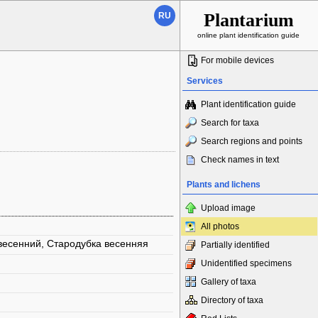
Plantarium
RU
online plant identification guide
For mobile devices
Services
Plant identification guide
Search for taxa
Search regions and points
Check names in text
Plants and lichens
Upload image
All photos
весенний, Стародубка весенняя
Partially identified
Unidentified specimens
Gallery of taxa
Directory of taxa