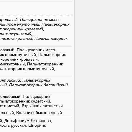
кровавый, Пальцекорник мясо-
ник промежуточный, Пальцекорник
токоренник кровавый,
 промежуточный,
 тёмно-красный, Пальчатокорник
ровавый, Пальцекорник мясо-
ик промежуточный, Пальцекорник
окоренник кровавый,
омежуточный, Пальчатокоренник
ьчатокорник промежуточный,
алтийский, Пальцекорник
ый, Пальчатокорник балтийский,
толюбивый, Пальцекорник
ьчатокоренник судетский,
пятнистый, Ятрышник пятнистый
тельный, Волчник обыкновенный
й, Дельфиниум Литвинова,
кость русская, Шпорник