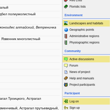
Red Lists
Floristic lists
малый
дбел полиумолистный
Environment
Landscapes and habitats
моноидес алтайский, Ветреничка
Geographic points
Administrative regions
, Язвенник многолистный
Physiographic regions
Community
Active discussions
Forum
News of project
Help and manuals
Project participants
Participant
агал Троицкого, Астрагал
Log on
изменчивый, Астрагал прутьевидный,
Sign up