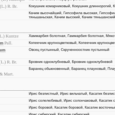
(L.) R. Br.
Кокушник комарниковый, Кокушник длиннорогий, 
.
Качим высочайший, Гипсофила высокая, Гипсофи
тяньшаньская, Качим высокий, Качим тяньшанский
L.) Kuntze
Хаммарбия болотная, Гаммарбия болотная, Мяко
um
Pall.
Копеечник крупноцветковый, Копеечник крупноцв
rum
Овсец пустынный, Скрученноостник пустынный
(L.) R. Br.
Бровник одноклубневый, Бровник одноклубневой
Баранец обыкновенный, Баранец плауновый, Пла
 & Mart.
Ирис безлистный, Ирис вильчатый, Касатик безлис
Ирис солелюбивый, Ирис солончаковый, Касатик 
Ирис боровой, Касатик боровой, Касатик восточны
Ирис сибирский, Касатик сибирский