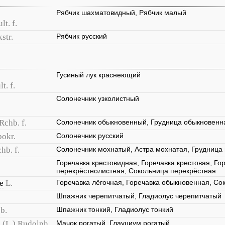
Рябчик шахматовидный, Рябчик малый
lt. f.
str.
Рябчик русский
Гусиный лук краснеющий
t. f.
Солонечник узколистный
 Rchb. f.
Солонечник обыкновенный, Грудница обыкновенн
okr.
Солонечник русский
hb. f.
Солонечник мохнатый, Астра мохнатая, Грудница
Горечавка крестовидная, Горечавка крестовая, Го
перекрёстнолистная, Сокольница перекрёстная
e
L.
Горечавка лёгочная, Горечавка обыкновенная, Со
Шпажник черепитчатый, Гладиолус черепитчатый
b.
Шпажник тонкий, Гладиолус тонкий
m
(L.) Rudolph
Мачок рогатый, Глауциум рогатый