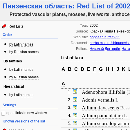
Пензенская область: Red List of 2002
Protected vascular plants, mosses, liverworts, anthoce
Year:
2002
Red Lists
Source:
Красная книга Пензенск
Order
Web site:
oopt.aari.ru/ref/266
Document:
herba.msu.ru/shipunov/s
by Latin names
Editors:
Николай Дегтярёв
,
Ната
by Russian names
List of taxa
By families
A
B
C
D
E
F
G
H
I
J
K
by Latin names
by Russian names
A
Hierarchical
1.
Adenophora liliifolia
(
by Latin names
2.
Adonis vernalis
L.
Settings
3.
Allium flavescens
Bess
open links in new window
4.
Allium paniculatum
L.
Known versions of the list
5.
Allium scorodoprasum