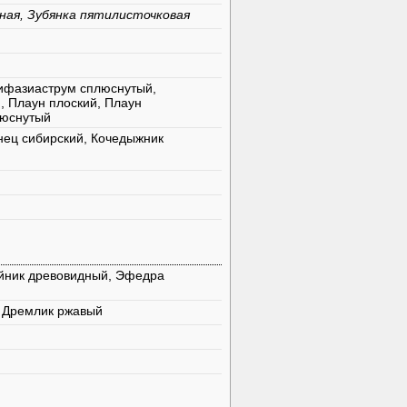
ная, Зубянка пятилисточковая
Дифазиаструм сплюснутый,
 Плаун плоский, Плаун
люснутый
нец сибирский, Кочедыжник
ойник древовидный, Эфедра
, Дремлик ржавый