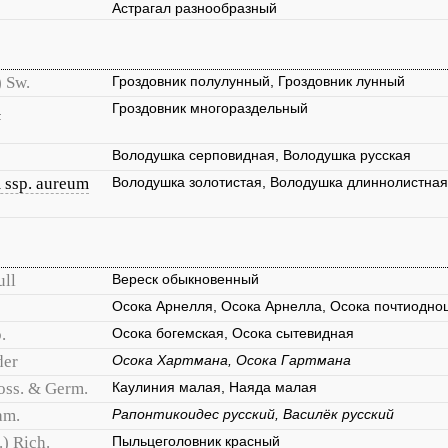
Астрагал разнообразный
) Sw.
Гроздовник полулунный, Гроздовник лунный
m
Гроздовник многораздельный
Володушка серповидная, Володушка русская
 ssp. aureum
Володушка золотистая, Володушка длиннолистная
ull
Вереск обыкновенный
Осока Арнелля, Осока Арнелла, Осока почтиодно
.
Осока богемская, Осока сытевидная
der
Осока Хартмана, Осока Гартмана
Coss. & Germ.
Каулиния малая, Наяда малая
am.
Рапонтикоидес русский, Василёк русский
.) Rich.
Пыльцеголовник красный