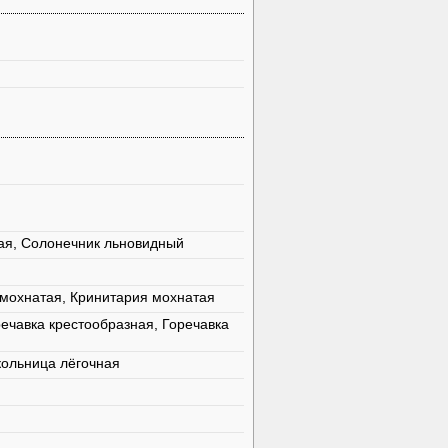
ая, Солонечник льновидный
 мохнатая, Кринитария мохнатая
речавка крестообразная, Горечавка
кольница лёгочная