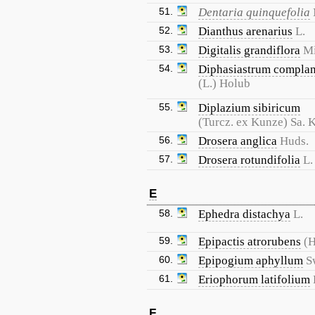
51.
Dentaria quinquefolia
52.
Dianthus arenarius
L.
53.
Digitalis grandiflora
Mi
54.
Diphasiastrum compla
(L.) Holub
55.
Diplazium sibiricum
(Turcz. ex Kunze) Sa. 
56.
Drosera anglica
Huds.
57.
Drosera rotundifolia
L.
E
58.
Ephedra distachya
L.
59.
Epipactis atrorubens
(H
60.
Epipogium aphyllum
S
61.
Eriophorum latifolium
F