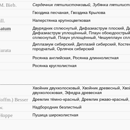
M. Bieb.
Сердечник пятилисточковый, Зубянка пятилист
Гвоздика песчаная, Гвоздика Крылова
ll.
Наперстянка крупноцветковая
natum
Двурядник сплюснутый, Дифазиаструм плоский, 
Дифазиаструм уплощённый, Плаун обоюдоострый,
сплюснутый, Плаун уплощённый, Чешуеплаун сп
Диплазиум сибирский, Диплазий сибирский, Косте
городчатый, Орлячок сибирский
Kurata
Росянка английская, Росянка длиннолистная
Росянка круглолистная
Хвойник двухколосковый, Хвойник древесный, Хв
двухколосковая, Эфедра древесная
offm.) Besser
Дремлик тёмно-красный, Дремлик ржаво-красный
w.
Надбородник безлистный
Hoppe
Пушица широколистная