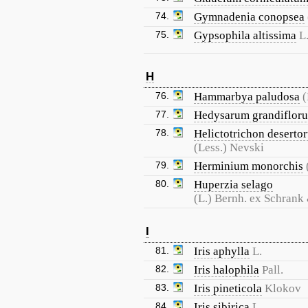
74.
Gymnadenia conopsea
75.
Gypsophila altissima
L
H
76.
Hammarbya paludosa
(
77.
Hedysarum grandiflor
78.
Helictotrichon deserto
(Less.) Nevski
79.
Herminium monorchis
80.
Huperzia selago
(L.) Bernh. ex Schrank
I
81.
Iris aphylla
L.
82.
Iris halophila
Pall.
83.
Iris pineticola
Klokov
84.
Iris sibirica
L.