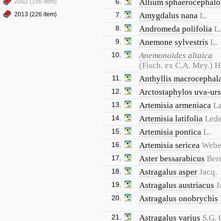
6.
Allium sphaerocephal
2002 (156 item)
2013 (226 item)
7.
Amygdalus nana
L.
8.
Andromeda polifolia
L.
9.
Anemone sylvestris
L.
10.
Anemonoides altaica
(Fisch. ex C.A. Mey.) 
11.
Anthyllis macrocephal
12.
Arctostaphylos uva-urs
13.
Artemisia armeniaca
L
14.
Artemisia latifolia
Lede
15.
Artemisia pontica
L.
16.
Artemisia sericea
Webe
17.
Aster bessarabicus
Ber
18.
Astragalus asper
Jacq.
19.
Astragalus austriacus
J
20.
Astragalus onobrychis
21.
Astragalus varius
S.G. 