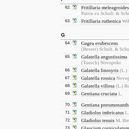
62.
Fritillaria meleagroides
Patrin ex Schult. & Schu
63.
Fritillaria ruthenica
Wik
G
64.
Gagea erubescens
(Besser) Schult. & Schul
65.
Galatella angustissima
(Tausch) Novopokr.
66.
Galatella linosyris
(L.)
67.
Galatella rossica
Novop
68.
Galatella villosa
(L.) Rc
69.
Gentiana cruciata
L.
70.
Gentiana pneumonanth
71.
Gladiolus imbricatus
L.
72.
Gladiolus tenuis
M. Bie
73.
Glaucium corniculatu