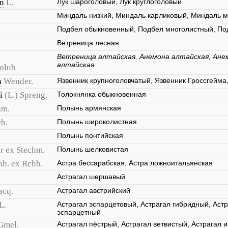
on
L.
Лук шароголовый, Лук круглоголовый
Миндаль низкий, Миндаль карликовый, Миндаль 
Подбел обыкновенный, Подбел многолистный, По
Ветреница лесная
Ветреница алтайская, Анемона алтайская, Ане
алтайская
Holub
a
Wender.
Язвенник крупноголовчатый, Язвенник Гроссгейма
i
(L.) Spreng.
Толокнянка обыкновенная
am.
Полынь армянская
b.
Полынь широколистная
Полынь понтийская
r ex Stechm.
Полынь шелковистая
nh. ex Rchb.
Астра бессарабская, Астра ложноитальянская
Астрагал шершавый
acq.
Астрагал австрийский
L.
Астрагал эспарцетовый, Астрагал гибридный, Астр
эспарцетный
Gmel.
Астрагал пёстрый, Астрагал ветвистый, Астрагал 