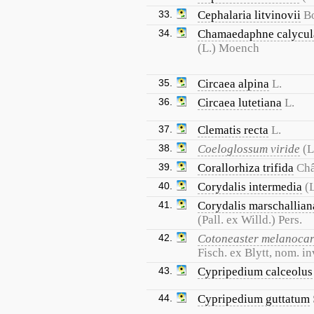
33.
Cephalaria litvinovii
B
34.
Chamaedaphne calycul
(L.) Moench
35.
Circaea alpina
L.
36.
Circaea lutetiana
L.
37.
Clematis recta
L.
38.
Coeloglossum viride
(L
39.
Corallorhiza trifida
Châ
40.
Corydalis intermedia
(
41.
Corydalis marschallian
(Pall. ex Willd.) Pers.
42.
Cotoneaster melanoca
Fisch. ex Blytt, nom. in
43.
Cypripedium calceolus
44.
Cypripedium guttatum