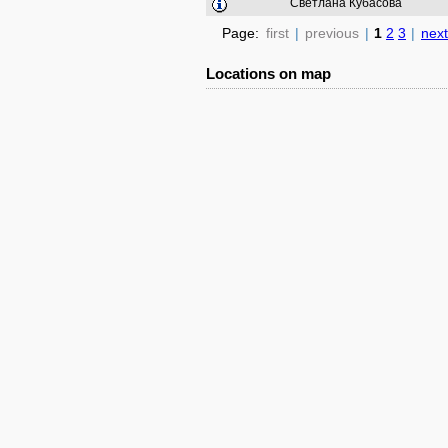
Светлана Кубасова
Page:
first
|
previous
|
1
2
3
|
next
Locations on map