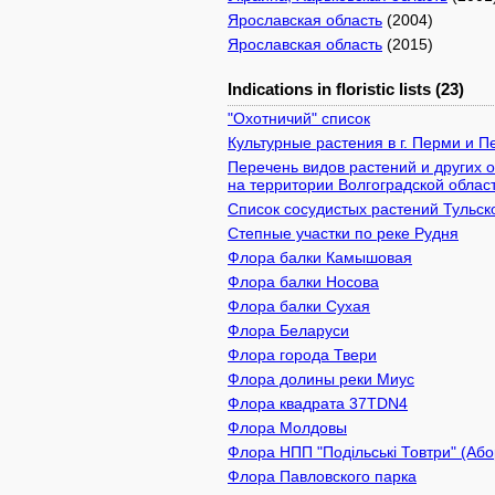
Ярославская область
(2004)
Ярославская область
(2015)
Indications in floristic lists (23)
"Охотничий" список
Культурные растения в г. Перми и 
Перечень видов растений и других
на территории Волгоградской облас
Список сосудистых растений Тульск
Степные участки по реке Рудня
Флора балки Камышовая
Флора балки Носова
Флора балки Сухая
Флора Беларуси
Флора города Твери
Флора долины реки Миус
Флора квадрата 37TDN4
Флора Молдовы
Флора НПП "Подільські Товтри" (Або
Флора Павловского парка