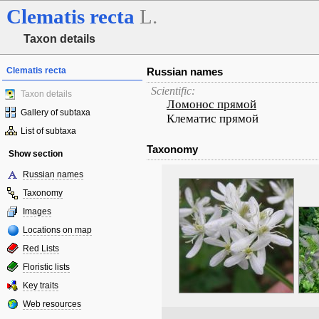
Clematis
recta
L.
Taxon details
Clematis recta
Russian names
Scientific:
Taxon details
Ломонос прямой
Gallery of subtaxa
Клематис прямой
List of subtaxa
Taxonomy
Show section
Russian names
Taxonomy
Images
Locations on map
Red Lists
Floristic lists
Key traits
Web resources