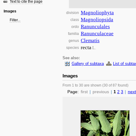
Text to cite the page
Images
Magnoliophyta
division
Magnoliopsida
class
Filter...
Ranunculales
ordo
Ranunculaceae
familia
Clematis
genus
recta
L.
species
See also:
Gallery of subtaxa
List of subta
Images
From 1 to 30 are shown (30 of 87 found)
Page:
first
|
previous
|
1
2
3
|
next