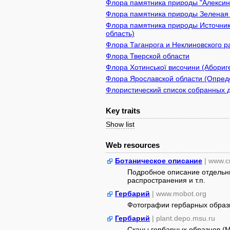
Флора памятника природы "Алексин 
Флора памятника природы Зеленая з
Флора памятника природы Источник
область)
Флора Таганрога и Неклиновского р
Флора Тверской области
Флора Хотинської височини (Абориге
Флора Ярославской области (Опреде
Флористический список собранных д
Key traits
Show list
Web resources
Ботаническое описание
| www.c
Подробное описание отдельны
распространения и т.п.
Гербарий
| www.mobot.org
Фотографии гербарных образ
Гербарий
| plant.depo.msu.ru
Сканы гербарных образцов (