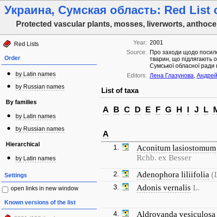
Украина, Сумская область: Red List o
Protected vascular plants, mosses, liverworts, anthoce
Year:
2001
Red Lists
Source:
Про заходи щодо посиле
Order
тварин, що підлягають о
Сумської обласної ради 
by Latin names
Editors:
Лена Глазунова
,
Андрей
by Russian names
List of taxa
By families
A
B
C
D
E
F
G
H
I
J
L
by Latin names
by Russian names
A
Hierarchical
1.
Aconitum lasiostomum
Rchb. ex Besser
by Latin names
2.
Adenophora liliifolia
(
Settings
3.
Adonis vernalis
L.
open links in new window
Known versions of the list
4.
Aldrovanda vesiculosa