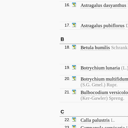
16.
Astragalus dasyanthus
17.
Astragalus pubiflorus
B
18.
Betula humilis
Schrank
19.
Botrychium lunaria
(L.
20.
Botrychium multifidu
(S.G. Gmel.) Rupr.
21.
Bulbocodium versicolo
(Ker-Gawler) Spreng.
C
22.
Calla palustris
L.
23.
Campanula cervicaria
L