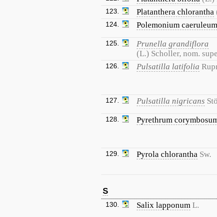
123.
Platanthera chlorantha
124.
Polemonium caeruleu
125.
Prunella grandiflora
(L.) Scholler, nom. supe
126.
Pulsatilla latifolia
Rupr
127.
Pulsatilla nigricans
St
128.
Pyrethrum corymbosu
129.
Pyrola chlorantha
Sw.
S
130.
Salix lapponum
L.