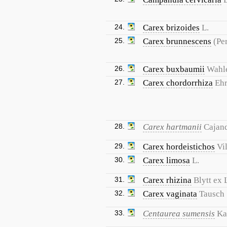
24.
Carex brizoides
L.
25.
Carex brunnescens
(Per
26.
Carex buxbaumii
Wahl
27.
Carex chordorrhiza
Ehr
28.
Carex hartmanii
Cajan
29.
Carex hordeistichos
Vil
30.
Carex limosa
L.
31.
Carex rhizina
Blytt ex
32.
Carex vaginata
Tausch
33.
Centaurea sumensis
Ka