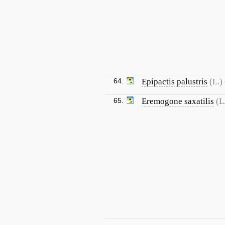
64.
Epipactis palustris
(L.)
65.
Eremogone saxatilis
(L