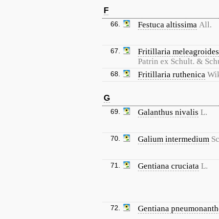
F
66.
Festuca altissima
All.
67.
Fritillaria meleagroides
Patrin ex Schult. & Schu
68.
Fritillaria ruthenica
Wik
G
69.
Galanthus nivalis
L.
70.
Galium intermedium
Sc
71.
Gentiana cruciata
L.
72.
Gentiana pneumonanth