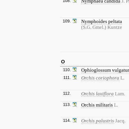
108.
Nymphaea candida
J. 
109.
Nymphoides peltata
(S.G. Gmel.) Kuntze
O
110.
Ophioglossum vulgatu
111.
Orchis coriophora
L.
112.
Orchis laxiflora
Lam.
113.
Orchis militaris
L.
114.
Orchis palustris
Jacq.