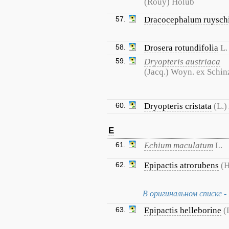
(Rouy) Holub
57.
Dracocephalum ruysch
58.
Drosera rotundifolia
L.
59.
Dryopteris austriaca
(Jacq.) Woyn. ex Schinz
60.
Dryopteris cristata
(L.)
E
61.
Echium maculatum
L.
62.
Epipactis atrorubens
(H
В оригинальном списке - E
63.
Epipactis helleborine
(