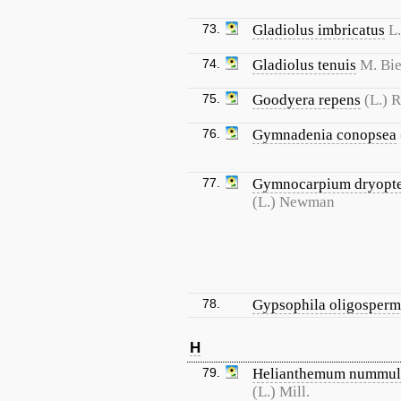
73.
Gladiolus imbricatus
L.
74.
Gladiolus tenuis
M. Bie
75.
Goodyera repens
(L.) R
76.
Gymnadenia conopsea
77.
Gymnocarpium dryopte
(L.) Newman
78.
Gypsophila oligosper
H
79.
Helianthemum nummul
(L.) Mill.