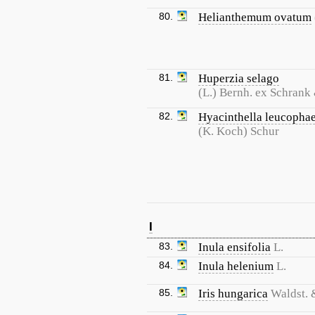
80.
Helianthemum ovatum
81.
Huperzia selago
(L.) Bernh. ex Schrank
82.
Hyacinthella leucopha
(K. Koch) Schur
I
83.
Inula ensifolia
L.
84.
Inula helenium
L.
85.
Iris hungarica
Waldst. 