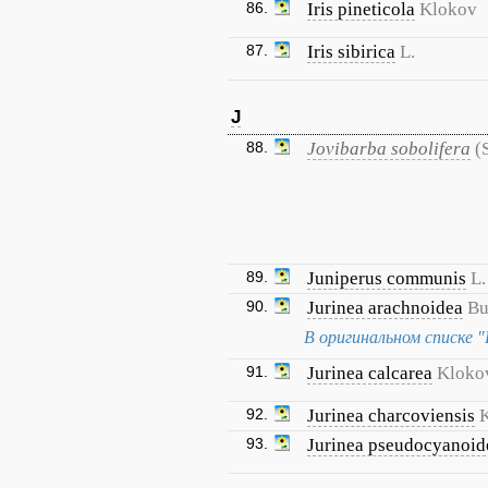
86.
Iris pineticola
Klokov
87.
Iris sibirica
L.
J
88.
Jovibarba sobolifera
(
89.
Juniperus communis
L.
90.
Jurinea arachnoidea
Bu
В оригинальном списке 
91.
Jurinea calcarea
Kloko
92.
Jurinea charcoviensis
93.
Jurinea pseudocyanoid