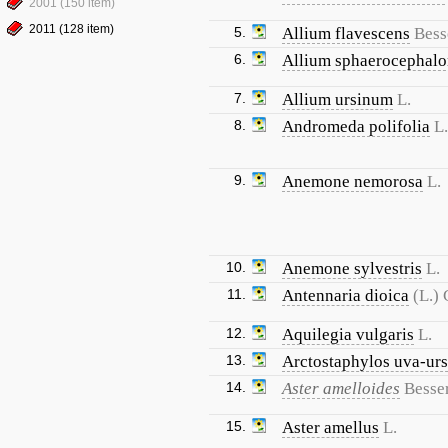
2001 (150 item)
2011 (128 item)
5.
Allium flavescens
Bess
6.
Allium sphaerocephal
7.
Allium ursinum
L.
8.
Andromeda polifolia
L.
9.
Anemone nemorosa
L.
10.
Anemone sylvestris
L.
11.
Antennaria dioica
(L.) 
12.
Aquilegia vulgaris
L.
13.
Arctostaphylos uva-urs
14.
Aster amelloides
Besse
15.
Aster amellus
L.