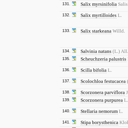
131.
Salix myrsinifolia
Salis
132.
Salix myrtilloides
L.
133.
Salix starkeana
Willd.
134.
Salvinia natans
(L.) All
135.
Scheuchzeria palustris
136.
Scilla bifolia
L.
137.
Scolochloa festucacea
138.
Scorzonera parviflora
139.
Scorzonera purpurea
L.
140.
Stellaria nemorum
L.
141.
Stipa borysthenica
Klok