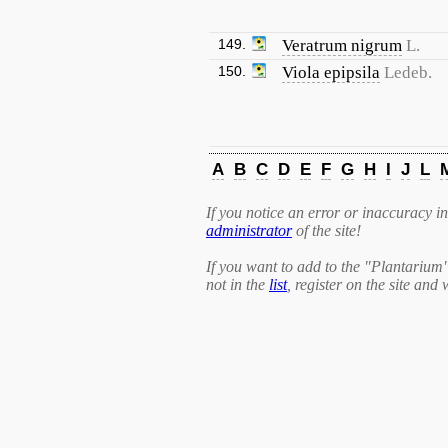
149.
Veratrum nigrum
L.
150.
Viola epipsila
Ledeb.
A
B
C
D
E
F
G
H
I
J
L
If you notice an error or inaccuracy in 
administrator
of the site!
If you want to add to the "Plantarium
not in the
list
, register on the site and