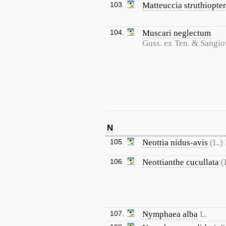
103.
Matteuccia struthiopter
104.
Muscari neglectum
Guss. ex Ten. & Sangio
N
105.
Neottia nidus-avis
(L.)
106.
Neottianthe cucullata
(
107.
Nymphaea alba
L.