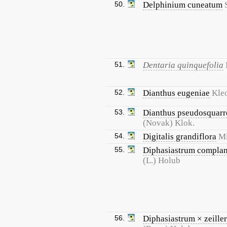
50.
Delphinium cuneatum
51.
Dentaria quinquefolia
52.
Dianthus eugeniae
Kle
53.
Dianthus pseudosquarr
(Novak) Klok.
54.
Digitalis grandiflora
Mi
55.
Diphasiastrum compla
(L.) Holub
56.
Diphasiastrum × zeiller