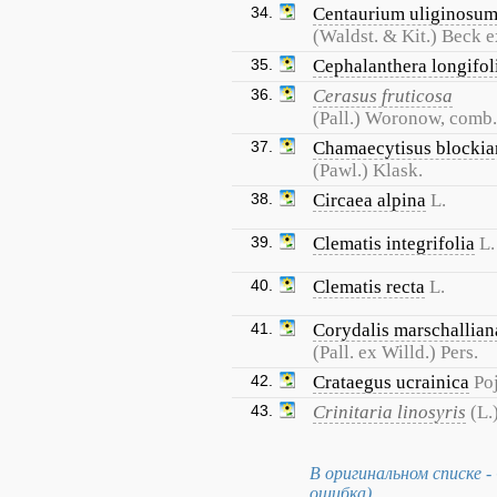
34.
Centaurium uliginosu
(Waldst. & Kit.) Beck 
35.
Cephalanthera longifol
36.
Cerasus fruticosa
(Pall.) Woronow, comb.
37.
Chamaecytisus blockia
(Pawl.) Klask.
38.
Circaea alpina
L.
39.
Clematis integrifolia
L.
40.
Clematis recta
L.
41.
Corydalis marschallian
(Pall. ex Willd.) Pers.
42.
Crataegus ucrainica
Po
43.
Crinitaria linosyris
(L.
В оригинальном списке - C
ошибка).