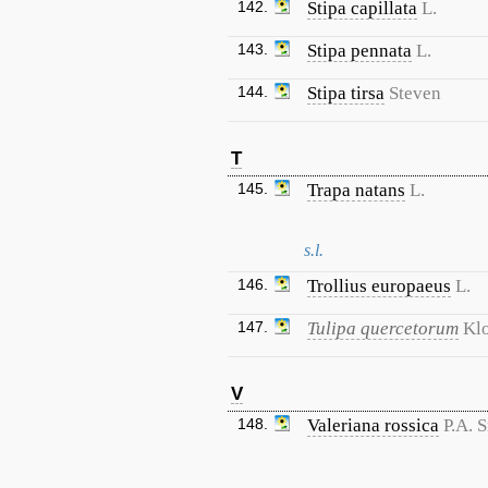
142.
Stipa capillata
L.
143.
Stipa pennata
L.
144.
Stipa tirsa
Steven
T
145.
Trapa natans
L.
s.l.
146.
Trollius europaeus
L.
147.
Tulipa quercetorum
Kl
V
148.
Valeriana rossica
P.A. 