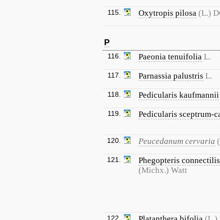
115.
Oxytropis pilosa
(L.) D
P
116.
Paeonia tenuifolia
L.
117.
Parnassia palustris
L.
118.
Pedicularis kaufmannii
119.
Pedicularis sceptrum-c
120.
Peucedanum cervaria
121.
Phegopteris connectilis
(Michx.) Watt
122.
Platanthera bifolia
(L.)