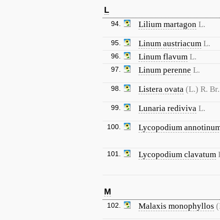
L
94.
Lilium martagon
L.
95.
Linum austriacum
L.
96.
Linum flavum
L.
97.
Linum perenne
L.
98.
Listera ovata
(L.) R. Br.
99.
Lunaria rediviva
L.
100.
Lycopodium annotinu
101.
Lycopodium clavatum
M
102.
Malaxis monophyllos
(