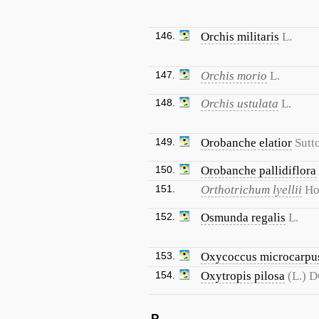
146.
Orchis militaris
L.
147.
Orchis morio
L.
148.
Orchis ustulata
L.
149.
Orobanche elatior
Sutt
150.
Orobanche pallidiflora
151.
Orthotrichum lyellii
Ho
152.
Osmunda regalis
L.
153.
Oxycoccus microcarpu
154.
Oxytropis pilosa
(L.) D
P