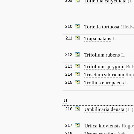
209.
Tofieldia calyculata
(L
210.
Tortella tortuosa
(Hedw
211.
Trapa natans
L.
212.
Trifolium rubens
L.
213.
Trifolium spryginii
Bel
214.
Trisetum sibiricum
Rup
215.
Trollius europaeus
L.
U
216.
Umbilicaria deusta
(L.
217.
Urtica kioviensis
Rogo
218.
Usnea ceratina
Ach.