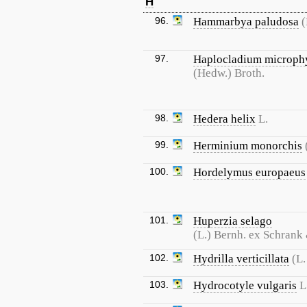
H
96.
Hammarbya paludosa
(
97.
Haplocladium microph
(Hedw.) Broth.
98.
Hedera helix
L.
99.
Herminium monorchis
100.
Hordelymus europaeus
101.
Huperzia selago
(L.) Bernh. ex Schrank
102.
Hydrilla verticillata
(L.
103.
Hydrocotyle vulgaris
L