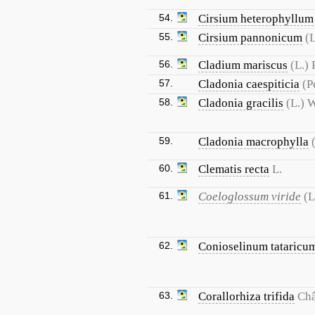
54.
Cirsium heterophyllum
55.
Cirsium pannonicum
(L
56.
Cladium mariscus
(L.) 
57.
Cladonia caespiticia
(P
58.
Cladonia gracilis
(L.) W
59.
Cladonia macrophylla
60.
Clematis recta
L.
61.
Coeloglossum viride
(L
62.
Conioselinum tataricu
63.
Corallorhiza trifida
Châ