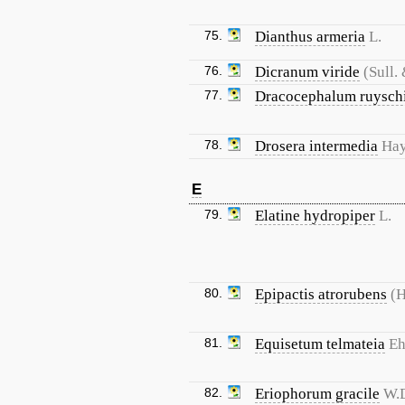
75.
Dianthus armeria
L.
76.
Dicranum viride
(Sull.
77.
Dracocephalum ruysch
78.
Drosera intermedia
Ha
E
79.
Elatine hydropiper
L.
80.
Epipactis atrorubens
(H
81.
Equisetum telmateia
Eh
82.
Eriophorum gracile
W.D