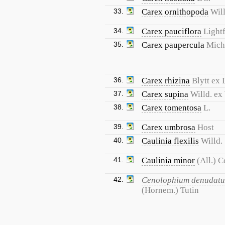
33.
Carex ornithopoda
Will
34.
Carex pauciflora
Lightf
35.
Carex paupercula
Mich
36.
Carex rhizina
Blytt ex
37.
Carex supina
Willd. ex
38.
Carex tomentosa
L.
39.
Carex umbrosa
Host
40.
Caulinia flexilis
Willd.
41.
Caulinia minor
(All.) 
42.
Cenolophium denudat
(Hornem.) Tutin