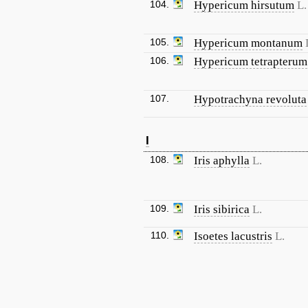
104.
Hypericum hirsutum
L.
105.
Hypericum montanum
106.
Hypericum tetrapterum
107.
Hypotrachyna revoluta
I
108.
Iris aphylla
L.
109.
Iris sibirica
L.
110.
Isoetes lacustris
L.