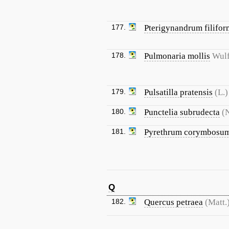
177.
Pterigynandrum filifor
178.
Pulmonaria mollis
Wulf
179.
Pulsatilla pratensis
(L.)
180.
Punctelia subrudecta
(
181.
Pyrethrum corymbosu
Q
182.
Quercus petraea
(Matt.)