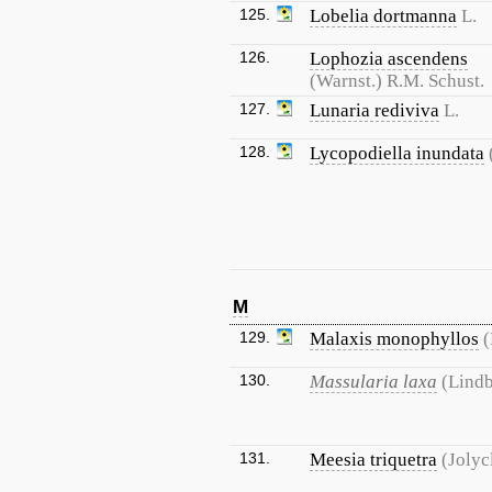
125.
Lobelia dortmanna
L.
126.
Lophozia ascendens
(Warnst.) R.M. Schust.
127.
Lunaria rediviva
L.
128.
Lycopodiella inundata
M
129.
Malaxis monophyllos
(
130.
Massularia laxa
(Lindb
131.
Meesia triquetra
(Jolyc