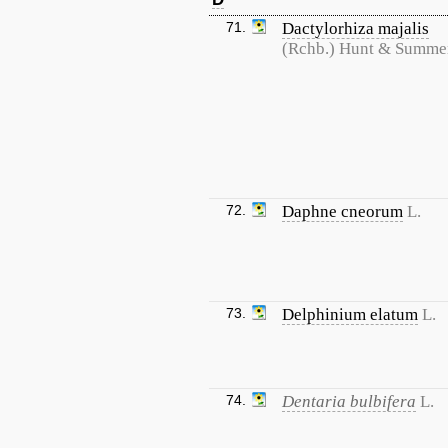
71.
Dactylorhiza majalis
(Rchb.) Hunt & Summe
72.
Daphne cneorum
L.
73.
Delphinium elatum
L.
74.
Dentaria bulbifera
L.