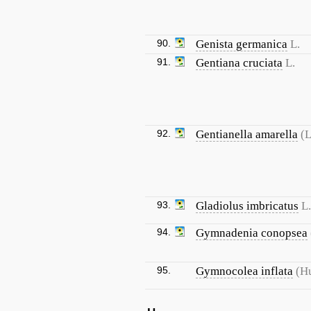
90.
Genista germanica
L.
91.
Gentiana cruciata
L.
92.
Gentianella amarella
(L
93.
Gladiolus imbricatus
L.
94.
Gymnadenia conopsea
95.
Gymnocolea inflata
(H