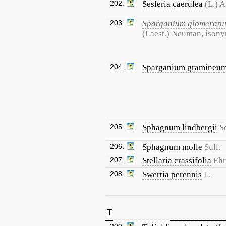
202.
Sesleria caerulea
(L.) A
203.
Sparganium glomerat
(Laest.) Neuman, ison
204.
Sparganium gramineu
205.
Sphagnum lindbergii
S
206.
Sphagnum molle
Sull.
207.
Stellaria crassifolia
Ehr
208.
Swertia perennis
L.
T