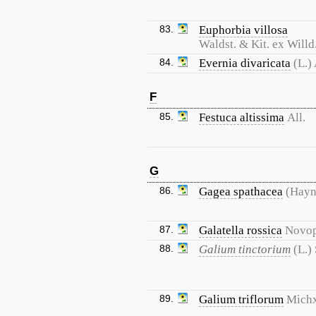
83.
Euphorbia villosa
Waldst. & Kit. ex Willd
84.
Evernia divaricata
(L.)
F
85.
Festuca altissima
All.
G
86.
Gagea spathacea
(Hayn
87.
Galatella rossica
Novop
88.
Galium tinctorium
(L.)
89.
Galium triflorum
Michx