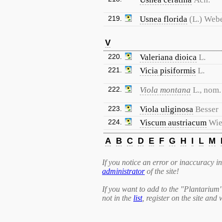
219.
Usnea florida
(L.) Webe
V
220.
Valeriana dioica
L.
221.
Vicia pisiformis
L.
222.
Viola montana
L., nom. 
223.
Viola uliginosa
Besser
224.
Viscum austriacum
Wie
A
B
C
D
E
F
G
H
I
L
M
If you notice an error or inaccuracy in 
administrator
of the site!
If you want to add to the "Plantarium
not in the
list
, register on the site and