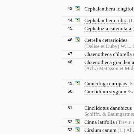
43.
Cephalanthera longifol
44.
Cephalanthera rubra
(L
45.
Cephalozia catenulata
46.
Cetrelia cetrarioides
(Delise et Duby) W. L. C
47.
Chaenotheca chlorella
48.
Chaenotheca gracilent
(Ach.) Mattsson et Mid
49.
Cimicifuga europaea
S
50.
Cinclidium stygium
Sw
51.
Cinclidotus danubicus
Schiffn. & Baumgartne
52.
Cinna latifolia
(Trevir.
53.
Cirsium canum
(L.) All.