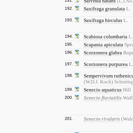
191.
Salvinia natans
(L.) All
192.
Saxifraga granulata
L.
193.
Saxifraga hirculus
L.
194.
Scabiosa columbaria
L.
195.
Scapania apiculata
Spr
196.
Scorzonera glabra
Rupr
197.
Scorzonera purpurea
L.
198.
Sempervivum rutheni
(W.D.J. Koch) Schnitts
199.
Senecio aquaticus
Hill
200.
Senecio fluviatilis
Wall
201.
Senecio rivularis
(Wald