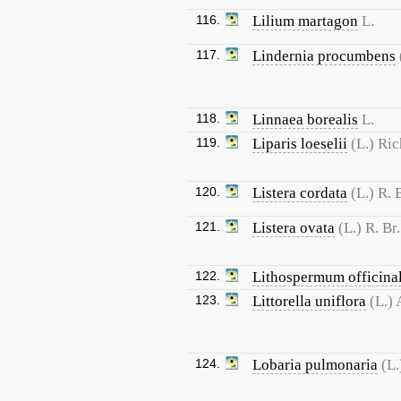
116.
Lilium martagon
L.
117.
Lindernia procumbens
118.
Linnaea borealis
L.
119.
Liparis loeselii
(L.) Ric
120.
Listera cordata
(L.) R. 
121.
Listera ovata
(L.) R. Br.
122.
Lithospermum officina
123.
Littorella uniflora
(L.) 
124.
Lobaria pulmonaria
(L.