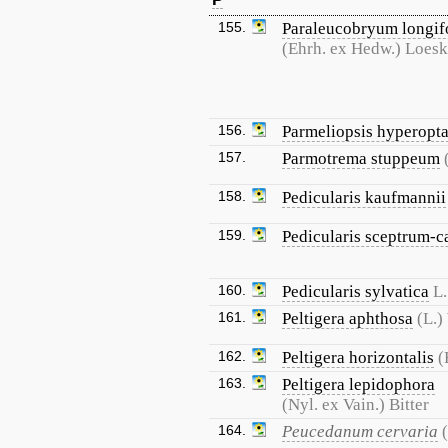
155.
Paraleucobryum longif
(Ehrh. ex Hedw.) Loes
156.
Parmeliopsis hyperopt
157.
Parmotrema stuppeum
158.
Pedicularis kaufmannii
159.
Pedicularis sceptrum-c
160.
Pedicularis sylvatica
L.
161.
Peltigera aphthosa
(L.)
162.
Peltigera horizontalis
(
163.
Peltigera lepidophora
(Nyl. ex Vain.) Bitter
164.
Peucedanum cervaria