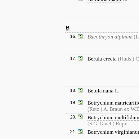
B
16.
Baeothryon alpinum
(L
17.
Berula erecta
(Huds.) C
18.
Betula nana
L.
19.
Botrychium matricarii
(Retz.) A. Braun ex W.
20.
Botrychium multifidu
(S.G. Gmel.) Rupr.
21.
Botrychium virginian