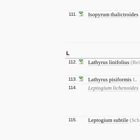
111.
Isopyrum thalictroides
L
112.
Lathyrus linifolius
(Rei
113.
Lathyrus pisiformis
L.
114.
Leptogium lichenoides
115.
Leptogium subtile
(Sch