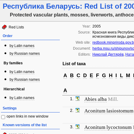
Республика Беларусь: Red List of 200
Protected vascular plants, mosses, liverworts, anthoce
Year:
2005
Red Lists
Source:
Красная книга Республи
Order
исчезновения виды дико
Web site:
redbook.minpriroda.gov.
by Latin names
Document:
herba.msu.ru/shipunov/s
by Russian names
Editors:
Николай Дегтярёв
,
Ната
By families
List of taxa
by Latin names
A
B
C
D
E
F
G
H
I
L
M
by Russian names
Hierarchical
A
by Latin names
1.
Abies alba
Mill.
Settings
2.
Aconitum lasiostomum
open links in new window
Known versions of the list
3.
Aconitum lycoctonum