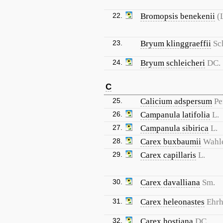
22.
Bromopsis benekenii
(
23.
Bryum klinggraeffii
Sc
24.
Bryum schleicheri
DC.
C
25.
Calicium adspersum
Pe
26.
Campanula latifolia
L.
27.
Campanula sibirica
L.
28.
Carex buxbaumii
Wahl
29.
Carex capillaris
L.
30.
Carex davalliana
Sm.
31.
Carex heleonastes
Ehrh.
32.
Carex hostiana
DC.