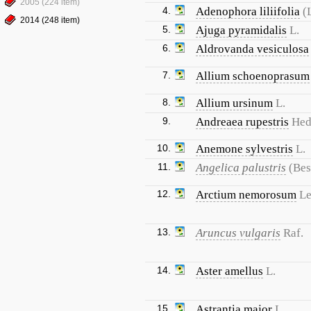
2005 (224 item)
4.
Adenophora liliifolia
(
2014 (248 item)
5.
Ajuga pyramidalis
L.
6.
Aldrovanda vesiculosa
7.
Allium schoenoprasum
8.
Allium ursinum
L.
9.
Andreaea rupestris
Hed
10.
Anemone sylvestris
L.
11.
Angelica palustris
(Bes
12.
Arctium nemorosum
Le
13.
Aruncus vulgaris
Raf.
14.
Aster amellus
L.
15.
Astrantia major
L.