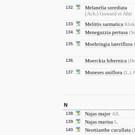
132.
Melanelia sorediata
(Ach.) Goward et Ahti
133.
Melittis sarmatica
Klo
134.
Menegazzia pertusa
(Sc
135.
Moehringia lateriflora
136.
Moerckia hibernica
(Ho
137.
Moneses uniflora
(L.) 
N
138.
Najas major
All.
139.
Najas marina
L.
140.
Neottianthe cucullata
(