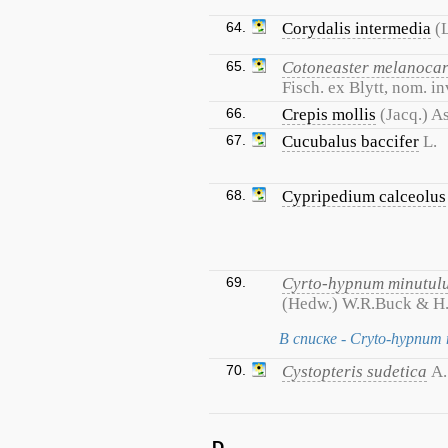
64.
Corydalis intermedia
(
65.
Cotoneaster melanoca
Fisch. ex Blytt, nom. in
66.
Crepis mollis
(Jacq.) A
67.
Cucubalus baccifer
L.
68.
Cypripedium calceolus
69.
Cyrto-hypnum minutul
(Hedw.) W.R.Buck & H
В списке - Cryto-hypnu
70.
Cystopteris sudetica
A.
D