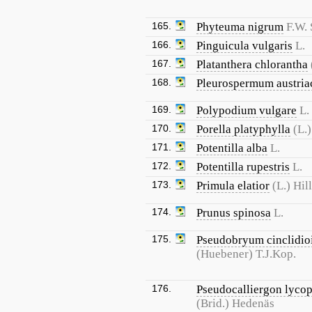
165.
Phyteuma nigrum
F.W.
166.
Pinguicula vulgaris
L.
167.
Platanthera chlorantha
168.
Pleurospermum austri
169.
Polypodium vulgare
L.
170.
Porella platyphylla
(L.)
171.
Potentilla alba
L.
172.
Potentilla rupestris
L.
173.
Primula elatior
(L.) Hill
174.
Prunus spinosa
L.
175.
Pseudobryum cinclidio
(Huebener) T.J.Kop.
176.
Pseudocalliergon lyco
(Brid.) Hedenäs