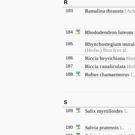
R
183.
Ramalina thrausta
(Ach
184.
Rhododendron luteum
185.
Rhynchostegium mural
(Hedw.) Bruch et al.
186.
Riccia beyrichiana
Ham
187.
Riccia canaliculata
Hof
188.
Rubus chamaemorus
L.
S
189.
Salix myrtilloides
L.
190.
Salvia pratensis
L.