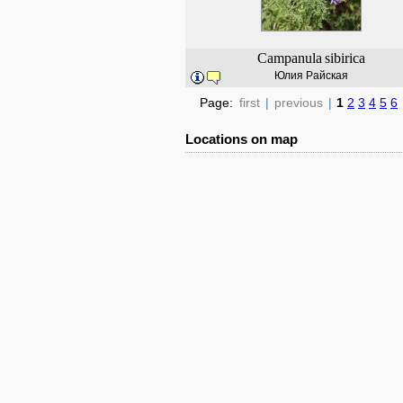
Campanula
sibirica
Юлия Райская
Page:
first
|
previous
|
1
2
3
4
5
6
Locations on map