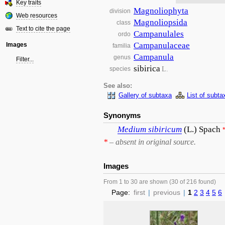
Key traits
Magnoliophyta
division
Web resources
Magnoliopsida
class
Text to cite the page
Campanulales
ordo
Campanulaceae
Images
familia
Campanula
genus
Filter...
sibirica
L.
species
See also:
Gallery of subtaxa
List of subta
Synonyms
Medium
sibiricum
(L.) Spach
*
*
– absent in original source.
Images
From 1 to 30 are shown (30 of 216 found)
Page:
first
|
previous
|
1
2
3
4
5
6