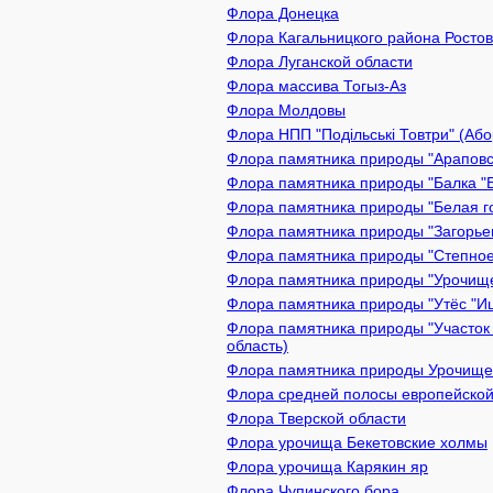
Флора Донецка
Флора Кагальницкого района Ростов
Флора Луганской области
Флора массива Тогыз-Аз
Флора Молдовы
Флора НПП "Подільські Товтри" (Або
Флора памятника природы "Араповск
Флора памятника природы "Балка "Б
Флора памятника природы "Белая го
Флора памятника природы "Загорьев
Флора памятника природы "Степное
Флора памятника природы "Урочище 
Флора памятника природы "Утёс "Иш
Флора памятника природы "Участок 
область)
Флора памятника природы Урочище 
Флора средней полосы европейской
Флора Тверской области
Флора урочища Бекетовские холмы
Флора урочища Карякин яр
Флора Чупинского бора