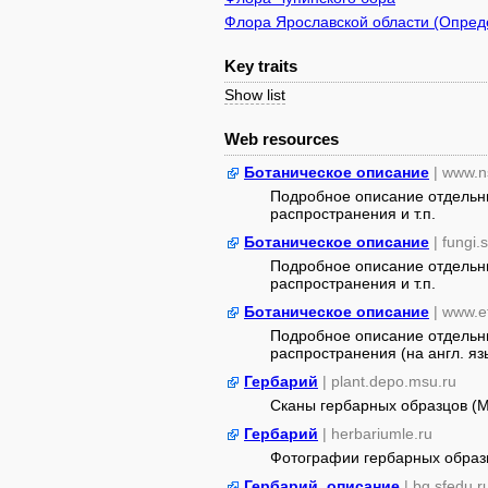
Флора Ярославской области (Опреде
Key traits
Show list
Web resources
Ботаническое описание
| www.n
Подробное описание отдельны
распространения и т.п.
Ботаническое описание
| fungi.
Подробное описание отдельны
распространения и т.п.
Ботаническое описание
| www.e
Подробное описание отдельны
распространения (на англ. яз
Гербарий
| plant.depo.msu.ru
Сканы гербарных образцов (
Гербарий
| herbariumle.ru
Фотографии гербарных образ
Гербарий, описание
| bg.sfedu.r