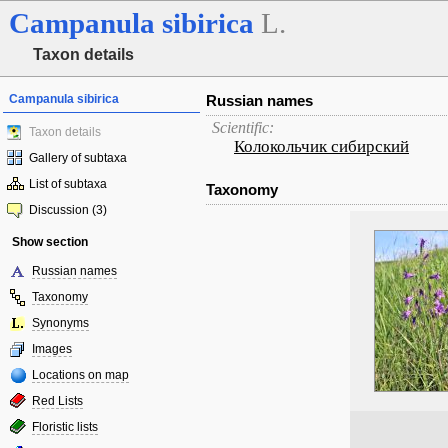
Campanula
sibirica
L.
Taxon details
Campanula sibirica
Russian names
Scientific:
Taxon details
Колокольчик сибирский
Gallery of subtaxa
List of subtaxa
Taxonomy
Discussion (3)
Show section
Russian names
Taxonomy
Synonyms
Images
Locations on map
Red Lists
Floristic lists