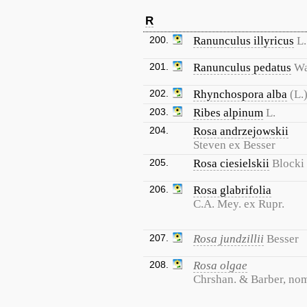
R
200.
Ranunculus illyricus
L.
201.
Ranunculus pedatus
Wa
202.
Rhynchospora alba
(L.
203.
Ribes alpinum
L.
204.
Rosa andrzejowskii
Steven ex Besser
205.
Rosa ciesielskii
Blocki
206.
Rosa glabrifolia
C.A. Mey. ex Rupr.
207.
Rosa jundzillii
Besser
208.
Rosa olgae
Chrshan. & Barber, nom