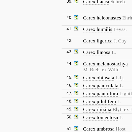
39.
Carex flacca
Schreb.
40.
Carex heleonastes
Ehrh.
41.
Carex humilis
Leyss.
42.
Carex ligerica
J. Gay
43.
Carex limosa
L.
44.
Carex melanostachya
M. Bieb. ex Willd.
45.
Carex obtusata
Lilj.
46.
Carex paniculata
L.
47.
Carex pauciflora
Lightf
48.
Carex pilulifera
L.
49.
Carex rhizina
Blytt ex
50.
Carex tomentosa
L.
51.
Carex umbrosa
Host