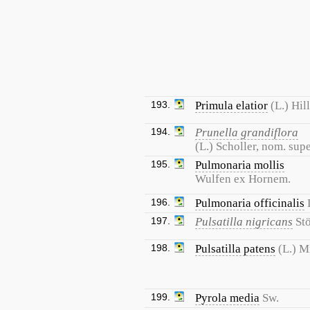
193.
Primula elatior
(L.) Hill
194.
Prunella grandiflora
(L.) Scholler, nom. supe
195.
Pulmonaria mollis
Wulfen ex Hornem.
196.
Pulmonaria officinalis
197.
Pulsatilla nigricans
St
198.
Pulsatilla patens
(L.) Mi
199.
Pyrola media
Sw.