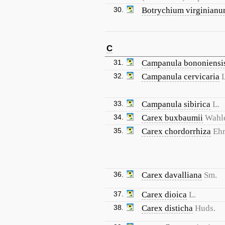
30.
Botrychium virginian
C
31.
Campanula bononiensi
32.
Campanula cervicaria
L
33.
Campanula sibirica
L.
34.
Carex buxbaumii
Wahl
35.
Carex chordorrhiza
Ehr
36.
Carex davalliana
Sm.
37.
Carex dioica
L.
38.
Carex disticha
Huds.