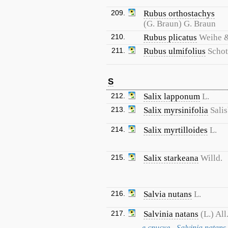
209.
Rubus orthostachys
(G. Braun) G. Braun
210.
Rubus plicatus
Weihe 
211.
Rubus ulmifolius
Schot
S
212.
Salix lapponum
L.
213.
Salix myrsinifolia
Salis
214.
Salix myrtilloides
L.
215.
Salix starkeana
Willd.
216.
Salvia nutans
L.
217.
Salvinia natans
(L.) All
в списке - Salvinia natans