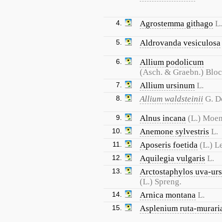
4.
Agrostemma githago
L.
5.
Aldrovanda vesiculosa
6.
Allium podolicum
(Asch. & Graebn.) Bloc
7.
Allium ursinum
L.
8.
Allium waldsteinii
G. Do
9.
Alnus incana
(L.) Moe
10.
Anemone sylvestris
L.
11.
Aposeris foetida
(L.) L
12.
Aquilegia vulgaris
L.
13.
Arctostaphylos uva-urs
(L.) Spreng.
14.
Arnica montana
L.
15.
Asplenium ruta-murari