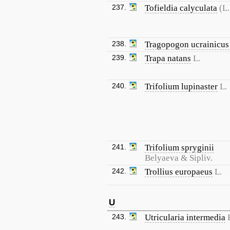
237.
Tofieldia calyculata
(L
238.
Tragopogon ucrainicus
239.
Trapa natans
L.
240.
Trifolium lupinaster
L.
241.
Trifolium spryginii
Belyaeva & Sipliv.
242.
Trollius europaeus
L.
U
243.
Utricularia intermedia