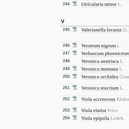
244.
Utricularia minor
L.
V
245.
Valerianella locusta
(L.
246.
Veratrum nigrum
L.
247.
Verbascum phoeniceu
248.
Veronica austriaca
L.
249.
Veronica montana
L.
250.
Veronica orchidea
Cran
251.
Veronica teucrium
L.
252.
Viola accrescens
Klok
253.
Viola elatior
Fries
254.
Viola epipsila
Ledeb.