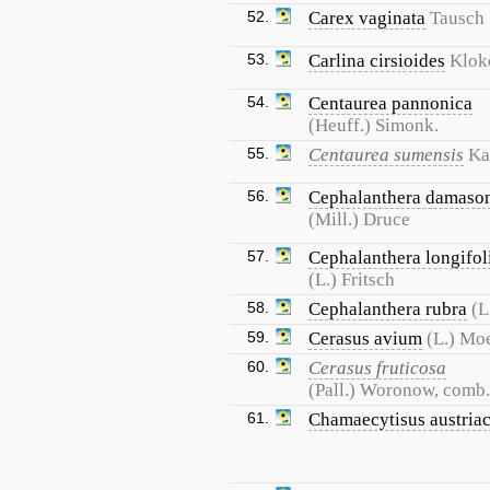
52.
Carex vaginata
Tausch
53.
Carlina cirsioides
Klok
54.
Centaurea pannonica
(Heuff.) Simonk.
55.
Centaurea sumensis
Ka
56.
Cephalanthera damaso
(Mill.) Druce
57.
Cephalanthera longifol
(L.) Fritsch
58.
Cephalanthera rubra
(L
59.
Cerasus avium
(L.) Mo
60.
Cerasus fruticosa
(Pall.) Woronow, comb.
61.
Chamaecytisus austria