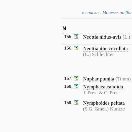
в списке - Moneses uniflor
N
155.
Neottia nidus-avis
(L.)
156.
Neottianthe cucullata
(L.) Schlechter
157.
Nuphar pumila
(Timm)
158.
Nymphaea candida
J. Presl & C. Presl
159.
Nymphoides peltata
(S.G. Gmel.) Kuntze