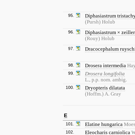
95.
Diphasiastrum tristac
(Pursh) Holub
96.
Diphasiastrum × zeiller
(Rouy) Holub
97.
Dracocephalum ruysch
98.
Drosera intermedia
Ha
99.
Drosera longifolia
L., p.p. nom. ambig.
100.
Dryopteris dilatata
(Hoffm.) A. Gray
E
101.
Elatine hungarica
Moe
102.
Eleocharis carniolica
W