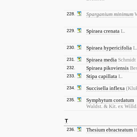
228.
Sparganium minimum
W
229.
Spiraea crenata
L.
230.
Spiraea hypericifolia
L
231.
Spiraea media
Schmidt
232.
Spiraea pikoviensis
Be
233.
Stipa capillata
L.
234.
Succisella inflexa
(Klu
235.
Symphytum cordatum
Waldst. & Kit. ex Willd
T
236.
Thesium ebracteatum
H