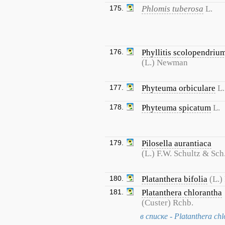
175.
Phlomis tuberosa
L.
176.
Phyllitis scolopendriu
(L.) Newman
177.
Phyteuma orbiculare
L.
178.
Phyteuma spicatum
L.
179.
Pilosella aurantiaca
(L.) F.W. Schultz & Sch
180.
Platanthera bifolia
(L.)
181.
Platanthera chlorantha
(Custer) Rchb.
в списке - Platanthera chl