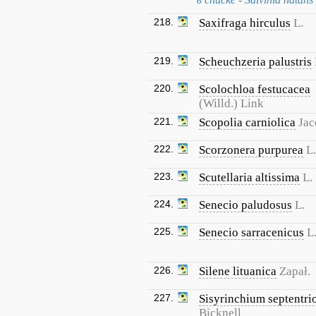
218.
Saxifraga hirculus
L.
219.
Scheuchzeria palustris
220.
Scolochloa festucacea
(Willd.) Link
221.
Scopolia carniolica
Jac
222.
Scorzonera purpurea
L.
223.
Scutellaria altissima
L.
224.
Senecio paludosus
L.
225.
Senecio sarracenicus
L
226.
Silene lituanica
Zapał.
227.
Sisyrinchium septentri
Bicknell