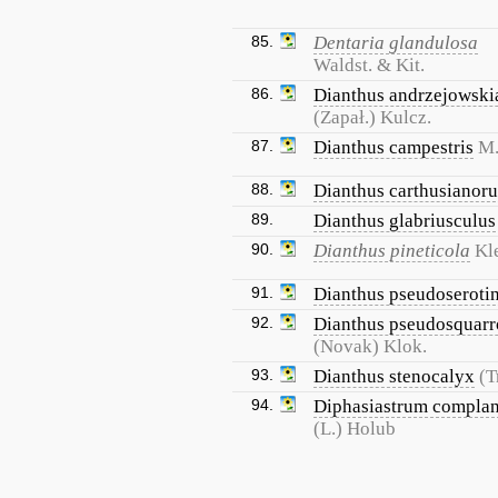
85.
Dentaria glandulosa
Waldst. & Kit.
86.
Dianthus andrzejowski
(Zapał.) Kulcz.
87.
Dianthus campestris
M.
88.
Dianthus carthusianor
89.
Dianthus glabriusculus
90.
Dianthus pineticola
Kl
91.
Dianthus pseudoseroti
92.
Dianthus pseudosquarr
(Novak) Klok.
93.
Dianthus stenocalyx
(T
94.
Diphasiastrum compla
(L.) Holub