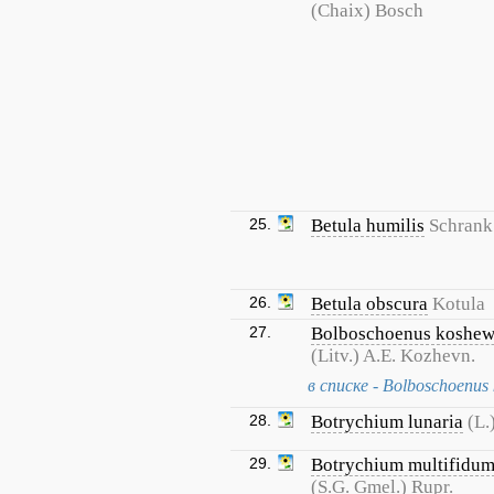
(Chaix) Bosch
25.
Betula humilis
Schrank
26.
Betula obscura
Kotula
27.
Bolboschoenus koshew
(Litv.) A.E. Kozhevn.
в списке - Bolboschoenus 
28.
Botrychium lunaria
(L.
29.
Botrychium multifidu
(S.G. Gmel.) Rupr.