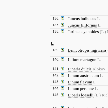
136.
Juncus bulbosus
L.
137.
Juncus filiformis
L.
138.
Jurinea cyanoides
(L.)
L
139.
Lembotropis nigricans
140.
Lilium martagon
L.
141.
Linaria dulcis
Klokov
142.
Linum austriacum
L.
143.
Linum flavum
L.
144.
Linum perenne
L.
145.
Liparis loeselii
(L.) Ric