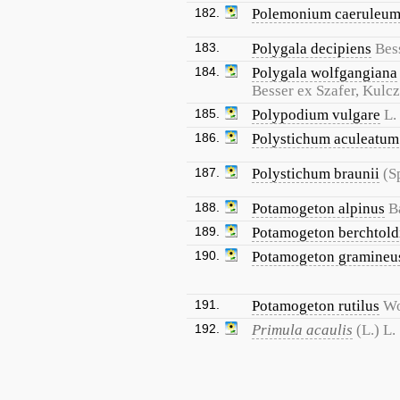
182.
Polemonium caeruleu
183.
Polygala decipiens
Bes
184.
Polygala wolfgangiana
Besser ex Szafer, Kulcz.
185.
Polypodium vulgare
L.
186.
Polystichum aculeatum
187.
Polystichum braunii
(S
188.
Potamogeton alpinus
B
189.
Potamogeton berchtold
190.
Potamogeton gramineu
191.
Potamogeton rutilus
Wo
192.
Primula acaulis
(L.) L.