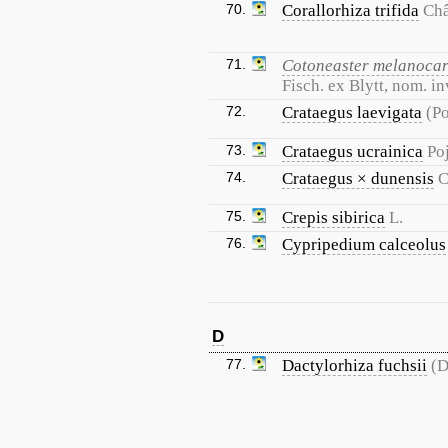
70.
Corallorhiza trifida
Châ
71.
Cotoneaster melanoca
Fisch. ex Blytt, nom. in
72.
Crataegus laevigata
(Po
73.
Crataegus ucrainica
Po
74.
Crataegus × dunensis
C
75.
Crepis sibirica
L.
76.
Cypripedium calceolus
D
77.
Dactylorhiza fuchsii
(D