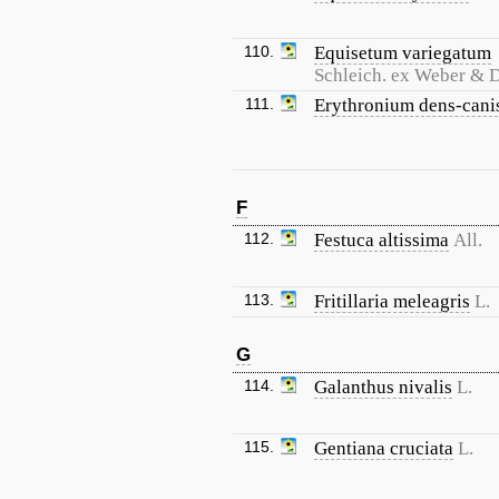
110.
Equisetum variegatum
Schleich. ex Weber & 
111.
Erythronium dens-cani
F
112.
Festuca altissima
All.
113.
Fritillaria meleagris
L.
G
114.
Galanthus nivalis
L.
115.
Gentiana cruciata
L.