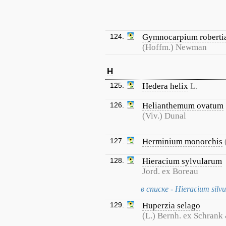
124.
Gymnocarpium robert
(Hoffm.) Newman
H
125.
Hedera helix
L.
126.
Helianthemum ovatum
(Viv.) Dunal
127.
Herminium monorchis
128.
Hieracium sylvularum
Jord. ex Boreau
в списке - Hieracium silv
129.
Huperzia selago
(L.) Bernh. ex Schrank