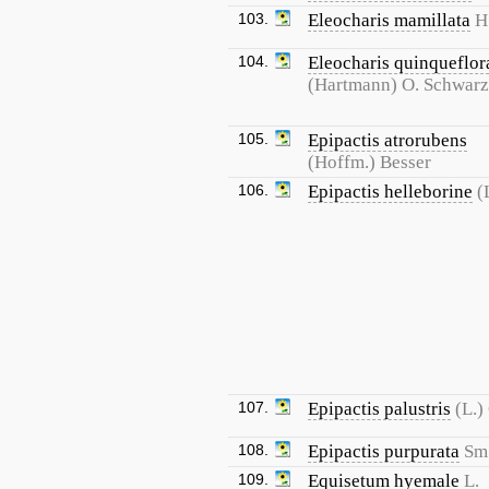
103.
Eleocharis mamillata
H
104.
Eleocharis quinqueflor
(Hartmann) O. Schwarz
105.
Epipactis atrorubens
(Hoffm.) Besser
106.
Epipactis helleborine
(
107.
Epipactis palustris
(L.)
108.
Epipactis purpurata
Sm
109.
Equisetum hyemale
L.