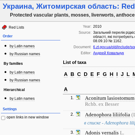
Украина, Житомирская область: Red L
Protected vascular plants, mosses, liverworts, anthoce
Year:
2010
Red Lists
Source:
Загальний перелік рідкі
Order
області, які потребують
08.09.10 № 1162.
by Latin names
Document:
6.zt.gov.ua/old/include/so
Editor:
Андрей Ковальчук
by Russian names
List of taxa
By families
by Latin names
A
B
C
D
E
F
G
H
I
J
L
by Russian names
A
Hierarchical
1.
Aconitum lasiostomum
by Latin names
Rchb. ex Besser
Settings
2.
Adenophora liliifolia
(
open links in new window
в списке - Adenophora lili
3.
Adonis vernalis
L.