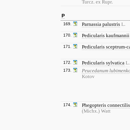
Turcz. ex Rupr.
P
169.
Parnassia palustris
L.
170.
Pedicularis kaufmannii
171.
Pedicularis sceptrum-c
172.
Pedicularis sylvatica
L.
173.
Peucedanum lubimenk
Kotov
174.
Phegopteris connectilis
(Michx.) Watt