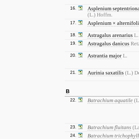
16.
Asplenium septentrion
(L.) Hoffm.
17.
Asplenium × alternifol
18.
Astragalus arenarius
L.
19.
Astragalus danicus
Ret
20.
Astrantia major
L.
21.
Aurinia saxatilis
(L.) D
B
22.
Batrachium aquatile
(L
23.
Batrachium fluitans
(L
24.
Batrachium trichophyl