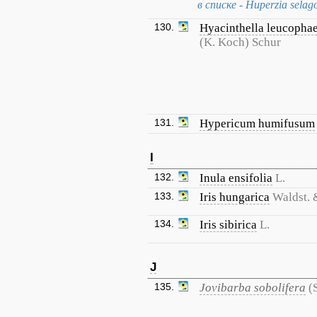
в списке - Huperzia selag
130.
Hyacinthella leucopha
(K. Koch) Schur
131.
Hypericum humifusum
I
132.
Inula ensifolia
L.
133.
Iris hungarica
Waldst. 
134.
Iris sibirica
L.
J
135.
Jovibarba sobolifera
(