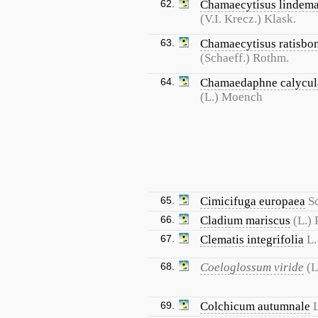
62.
Chamaecytisus lindema
(V.I. Krecz.) Klask.
63.
Chamaecytisus ratisbo
(Schaeff.) Rothm.
64.
Chamaedaphne calycul
(L.) Moench
65.
Cimicifuga europaea
S
66.
Cladium mariscus
(L.) 
67.
Clematis integrifolia
L.
68.
Coeloglossum viride
(L
69.
Colchicum autumnale
L