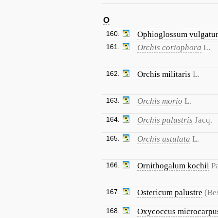
O
160.
Ophioglossum vulgatu
161.
Orchis coriophora
L.
162.
Orchis militaris
L.
163.
Orchis morio
L.
164.
Orchis palustris
Jacq.
165.
Orchis ustulata
L.
166.
Ornithogalum kochii
Pa
167.
Ostericum palustre
(Be
168.
Oxycoccus microcarpu