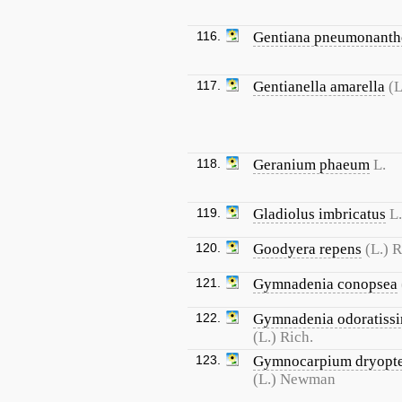
116.
Gentiana pneumonanth
117.
Gentianella amarella
(L
118.
Geranium phaeum
L.
119.
Gladiolus imbricatus
L.
120.
Goodyera repens
(L.) R
121.
Gymnadenia conopsea
122.
Gymnadenia odoratiss
(L.) Rich.
123.
Gymnocarpium dryopte
(L.) Newman