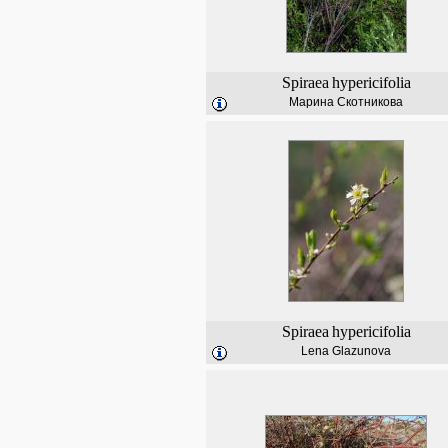
Spiraea
hypericifolia
Марина Скотникова
Spiraea
hypericifolia
Lena Glazunova