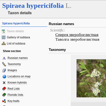
Spiraea
hypericifolia
L.
Taxon details
Spiraea hypericifolia
Russian names
Scientific:
Taxon details
Спирея зверобоелистная
Gallery of subtaxa
Таволга зверобоелистная
List of subtaxa
Taxonomy
Show section
Russian names
Taxonomy
Images
Locations on map
Known hybrids
Red Lists
Floristic lists
Key traits