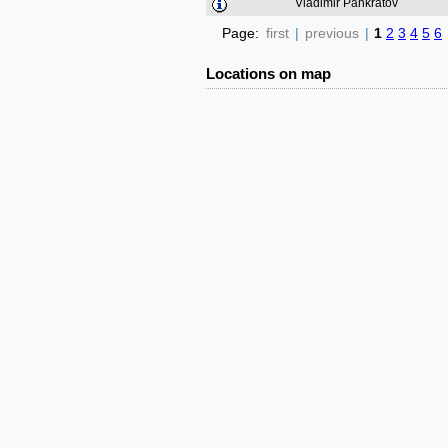
Vladimir Pankratov
Page:
first
|
previous
|
1
2
3
4
5
6
Locations on map