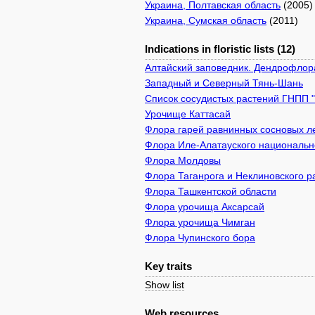
Украина, Полтавская область
(2005)
Украина, Сумская область
(2011)
Indications in floristic lists (12)
Алтайский заповедник. Дендрофлор
Западный и Северный Тянь-Шань
Список сосудистых растений ГНПП 
Урочище Каттасай
Флора гарей равнинных сосновых л
Флора Иле-Алатауского национально
Флора Молдовы
Флора Таганрога и Неклиновского р
Флора Ташкентской области
Флора урочища Аксарсай
Флора урочища Чимган
Флора Чупинского бора
Key traits
Show list
Web resources