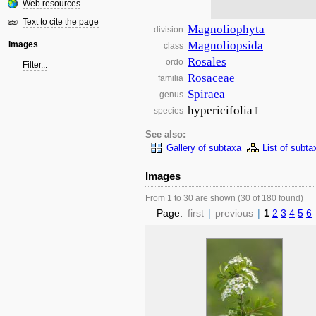
Web resources
Text to cite the page
Magnoliophyta
division
Magnoliopsida
Images
class
Rosales
ordo
Filter...
Rosaceae
familia
Spiraea
genus
hypericifolia
L.
species
See also:
Gallery of subtaxa
List of subta
Images
From 1 to 30 are shown (30 of 180 found)
Page:
first
|
previous
|
1
2
3
4
5
6