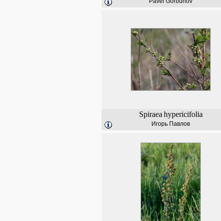
Pavel Gorbunov
Spiraea
hypericifolia
Игорь Павлов