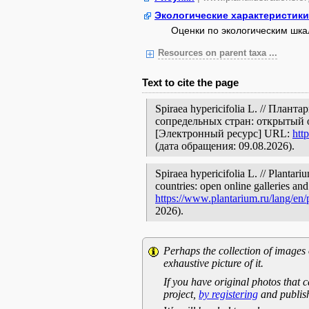
Экологические характеристики
Оценки по экологическим шк
Resources on parent taxa ...
Text to cite the page
Spiraea hypericifolia L. // Пла
сопредельных стран: открытый 
[Электронный ресурс] URL:
htt
(дата обращения: 09.08.2026).
Spiraea hypericifolia L. // Plantar
countries: open online galleries and
https://www.plantarium.ru/lang/en
2026).
Perhaps the collection of images 
exhaustive picture of it.
If you have original photos that c
project,
by registering
and publish