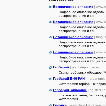
Ботаническое описание
| www.n
Подробное описание отдельны
распространения и т.п.
Ботаническое описание
| www.b
Подробное описание отдельны
распространения и т.п.
Ботаническое описание
| fungi.
Подробное описание отдельны
распространения и т.п.
Ботаническое описание
| www.e
Подробное описание отдельны
распространения и т.п. (на ан
Гербарий
| plant.depo.msu.ru
Сканы гербарных образцов (
Гербарий БИН РАН
| herbariumle
Фотографии гербарных образ
Гербарий, описание
| bg.sfedu.r
Краткое описание, биология,
Фотография.
Рисунки
| www.plantillustrations.or