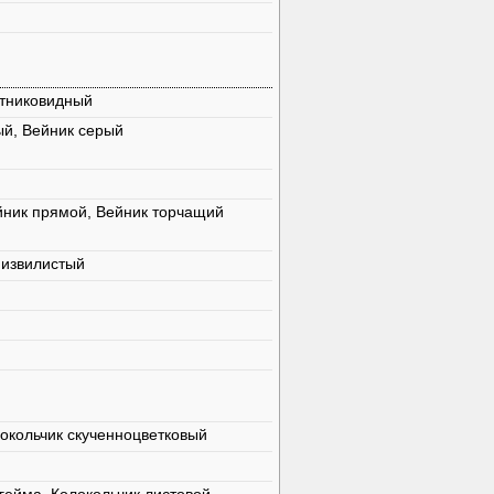
стниковидный
ый, Вейник серый
йник прямой, Вейник торчащий
 извилистый
локольчик скученноцветковый