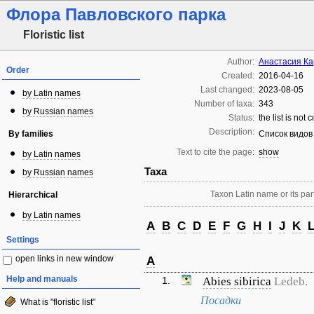
Флора Павловского парка
Floristic list
Author:
Анастасия К
Order
Created:
2016-04-16
Last changed:
2023-08-05
by Latin names
Number of taxa:
343
by Russian names
Status:
the list is not
Description:
By families
Список видов
Text to cite the page:
show
by Latin names
Taxa
by Russian names
Taxon Latin name or its part
Hierarchical
by Latin names
A
B
C
D
E
F
G
H
I
J
K
Settings
open links in new window
A
Help and manuals
1.
Abies sibirica
Ledeb.
Посадки
What is "floristic list"