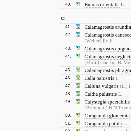
40.
Bunias orientalis
L.
C
41.
Calamagrostis arundi
42.
Calamagrostis canesc
(Weber) Roth
43.
Calamagrostis epigeio
44.
Calamagrostis neglect
(Ehrh.) Gaertn., B. Me
45.
Calamagrostis phragm
46.
Calla palustris
L.
47.
Calluna vulgaris
(L.) 
48.
Caltha palustris
L.
49.
Calystegia spectabilis
(Brummitt) N.N.Tzvel
50.
Campanula glomerata
51.
Campanula patula
L.