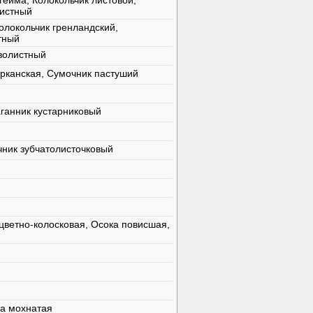
гейма, Колокольчик листовой,
листный
Колокольчик гренландский,
тный
волистный
ирканская, Сумочник пастуший
аганник кустарниковый
чник зубчатолисточковый
цветно-колосковая, Осока повисшая,
ка мохнатая