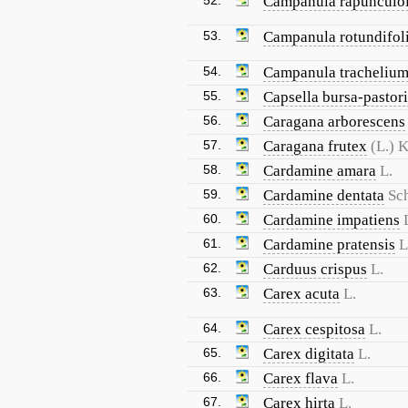
52.
Campanula rapunculo
53.
Campanula rotundifol
54.
Campanula tracheliu
55.
Capsella bursa-pastori
56.
Caragana arborescens
57.
Caragana frutex
(L.) 
58.
Cardamine amara
L.
59.
Cardamine dentata
Sch
60.
Cardamine impatiens
61.
Cardamine pratensis
L
62.
Carduus crispus
L.
63.
Carex acuta
L.
64.
Carex cespitosa
L.
65.
Carex digitata
L.
66.
Carex flava
L.
67.
Carex hirta
L.