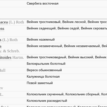
Свербига восточная
nacea
(L.) Roth
Вейник тростниковый, Вейник лесной, Вейник тро
ens
Вейник седеющий, Вейник седой, Вейник сероват
s
(L.) Roth
Вейник наземный
a
Вейник незамеченный, Вейник незамечаемый, Ве
y. & Schreb.
itoides
Hartm.
Вейник тростниковидный, Вейник высокий, Вейник
Белокрыльник болотный
Hull
Вереск обыкновенный
Калужница болотная
Повой заметный
ev
L.
Колокольчик скученный, Колокольчик сборный, Ко
Колокольчик раскидистый