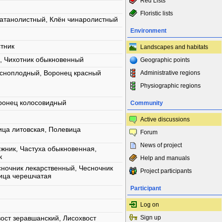
Red Lists
Floristic lists
латанолистный, Клён чинаролистный
Environment
тник
Landscapes and habitats
, Чихотник обыкновенный
Geographic points
асноплодный, Воронец красный
Administrative regions
Physiographic regions
оронец колосовидный
Community
Active discussions
ица литовская, Полевица
Forum
News of project
жник, Частуха обыкновенная,
к
Help and manuals
сночник лекарственный, Чесночник
Project participants
ица черешчатая
Participant
Log on
вост зеравшанский, Лисохвост
Sign up