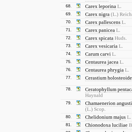
68.
Carex leporina
L.
69.
Carex nigra
(L.) Reic
70.
Carex pallescens
L.
71.
Carex panicea
L.
72.
Carex spicata
Huds.
73.
Carex vesicaria
L.
74.
Carum carvi
L.
75.
Centaurea jacea
L.
76.
Centaurea phrygia
L.
77.
Cerastium holosteoide
78.
Ceratophyllum penta
Haynald
79.
Chamaenerion angusti
(L.) Scop.
80.
Chelidonium majus
L.
81.
Chionodoxa luciliae
B