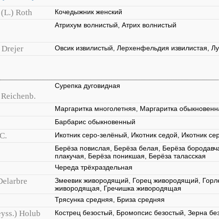
(L.) Roth
Кочедыжник женский
Атрихум волнистый, Атрих волнистый
) Drejer
Овсик извилистый, Лерхенфельдия извилистая, Лу
Сурепка дуговидная
) Reichenb.
Маргаритка многолетняя, Маргаритка обыкновенн
Барбарис обыкновенный
C.
Икотник серо-зелёный, Икотник седой, Икотник се
Берёза повислая, Берёза белая, Берёза бородавч
плакучая, Берёза поникшая, Берёза таласская
Череда трёхраздельная
Delarbre
Змеевик живородящий, Горец живородящий, Горл
живородящая, Гречишка живородящая
Трясунка средняя, Бриза средняя
eyss.) Holub
Кострец безостый, Бромопсис безостый, Зерна без