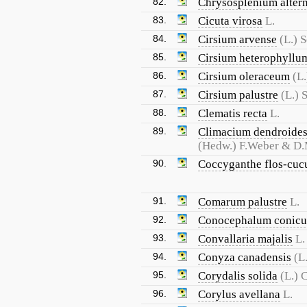
82.
Chrysosplenium alter
83.
Cicuta virosa
L.
84.
Cirsium arvense
(L.) 
85.
Cirsium heterophyllu
86.
Cirsium oleraceum
(L.
87.
Cirsium palustre
(L.) 
88.
Clematis recta
L.
89.
Climacium dendroide
(Hedw.) F.Weber & D
90.
Coccyganthe flos-cucu
91.
Comarum palustre
L.
92.
Conocephalum conic
93.
Convallaria majalis
L.
94.
Conyza canadensis
(L
95.
Corydalis solida
(L.) C
96.
Corylus avellana
L.