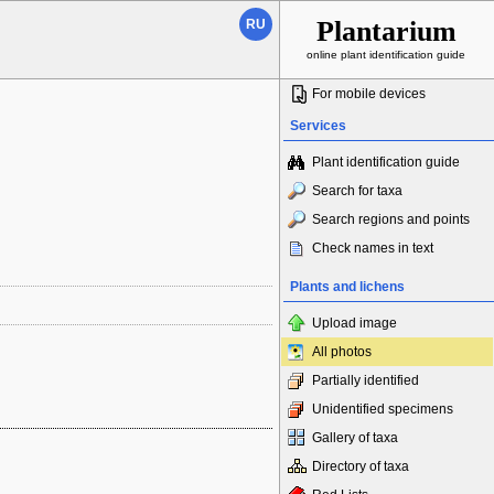
Plantarium
RU
online plant identification guide
For mobile devices
Services
Plant identification guide
Search for taxa
Search regions and points
Check names in text
Plants and lichens
Upload image
All photos
Partially identified
Unidentified specimens
Gallery of taxa
Directory of taxa