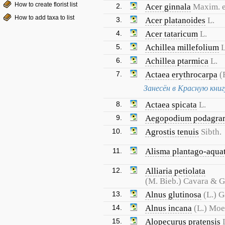
How to create florist list
2.
Acer ginnala
Maxim. e
How to add taxa to list
3.
Acer platanoides
L.
4.
Acer tataricum
L.
5.
Achillea millefolium
L
6.
Achillea ptarmica
L.
7.
Actaea erythrocarpa
(
Занесён в Красную кни
8.
Actaea spicata
L.
9.
Aegopodium podagrar
10.
Agrostis tenuis
Sibth.
11.
Alisma plantago-aqua
12.
Alliaria petiolata
(M. Bieb.) Cavara & 
13.
Alnus glutinosa
(L.) G
14.
Alnus incana
(L.) Mo
15.
Alopecurus pratensis