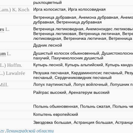
рыхлоцветный
Lam.) K. Koch
Ирга колосистая, Ирга колосовидная
Ветреница дубравная, Анемона дубравная, Анемо
дубравная, Ветренница дубравная
es
L.
Ветреница лютиковидная, Анемоноидес лютиковы
Ветреница лютиковая, Ветреница лютичная, Ветр
лютиковидная, Ветреничка лютичная, Ветренница
Дудник лесной
tum
L.
Душистый колосок обыкновенный, Душистоколосни
пахучий, Пахучеколосник душистый
(L.) Hoffm.
Купырь лесной, Купырь альпийский, Купырь кандо
L.) Lawalrée
Резушка песчаная, Кардаминопсис песчаный, Резу
песчаный, Сердечниковидник песчаный
Mill.
Лопух паутинистый, Лопух войлочный, Лопушник 
Райграс высокий, Аренатерум высокий
Полынь обыкновенная, Полынь сжатая, Полынь ч
Копытень европейский
Звездовка большая, Астранция большая, Астранци
игу Ленинградской области