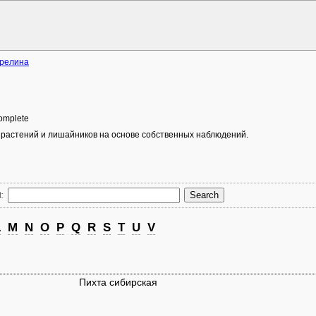
арелина
 complete
 растений и лишайников на основе собственных наблюдений.
:
L
M
N
O
P
Q
R
S
T
U
V
Пихта сибирская