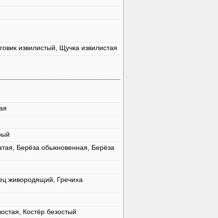
говик извилистый, Щучка извилистая
ая
рый
атая, Берёза обыкновенная, Берёза
ец живородящий, Гречиха
остая, Костёр безостый