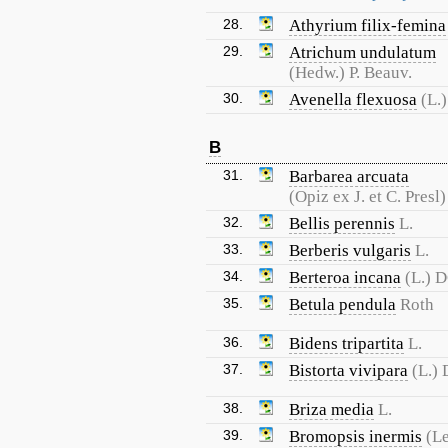
28.
Athyrium filix-femina
29.
Atrichum undulatum
(Hedw.) P. Beauv.
30.
Avenella flexuosa
(L.
B
31.
Barbarea arcuata
(Opiz ex J. et C. Presl
32.
Bellis perennis
L.
33.
Berberis vulgaris
L.
34.
Berteroa incana
(L.) D
35.
Betula pendula
Roth
36.
Bidens tripartita
L.
37.
Bistorta vivipara
(L.) 
38.
Briza media
L.
39.
Bromopsis inermis
(L