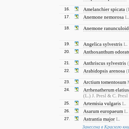
16.
Amelanchier spicata
(
17.
Anemone nemorosa
L.
18.
Anemone ranunculoid
19.
Angelica sylvestris
L.
20.
Anthoxanthum odora
21.
Anthriscus sylvestris
22.
Arabidopsis arenosa
(
23.
Arctium tomentosum
24.
Arrhenatherum elatius
(L.) J. Presl & C. Presl
25.
Artemisia vulgaris
L.
26.
Asarum europaeum
L.
27.
Astrantia major
L.
Занесена в Красную кн