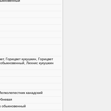
быкновенный
ет, Горицвет кукушкин, Горицвет
к обыкновенный, Лихнис кукушкин
Мелколепестник канадский
убневая
к обыкновенный