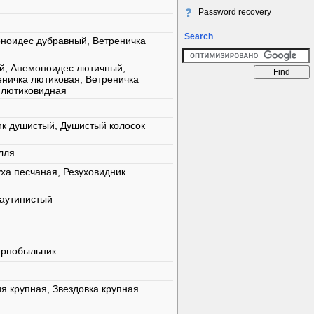
Password recovery
Search
ноидес дубравный, Ветреничка
й, Анемоноидес лютичный,
еничка лютиковая, Ветреничка
 лютиковидная
к душистый, Душистый колосок
лля
ха песчаная, Резуховидник
паутинистый
ернобыльник
я крупная, Звездовка крупная