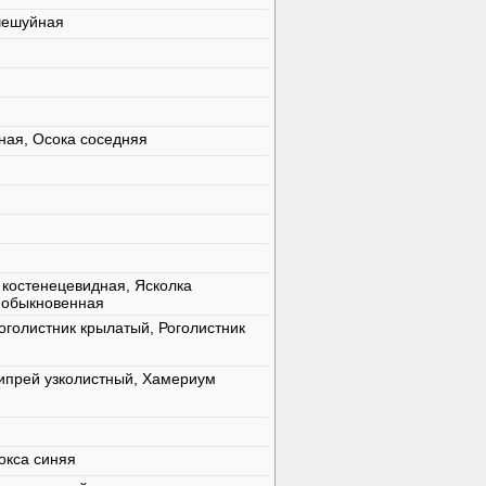
очешуйная
ная, Осока соседняя
 костенецевидная, Ясколка
а обыкновенная
оголистник крылатый, Роголистник
Кипрей узколистный, Хамериум
окса синяя