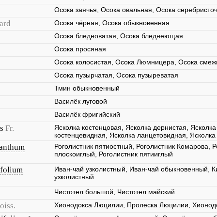
Осока заячья, Осока овальная, Осока серебрист
hard
Осока чёрная, Осока обыкновенная
Осока бледноватая, Осока бледнеющая
Осока просяная
Осока колосистая, Осока Люмницера, Осока смеж
Осока пузырчатая, Осока пузыреватая
Тмин обыкновенный
Василёк луговой
Василёк фригийский
s
Fr.
Ясколка костенцовая, Ясколка дернистая, Ясколка
костенцевидная, Ясколка ланцетовидная, Ясколк
canthum
Роголистник пятиостный, Роголистник Комарова, Р
плоскоиглый, Роголистник пятииглый
folium
Иван-чай узколистный, Иван-чай обыкновенный, 
узколистный
Чистотел большой, Чистотел майский
oiss.
Хионодокса Люцилии, Пролеска Люцилии, Хионод