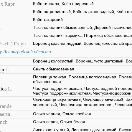
x Rupr.
Клён гиннала, Клён приречный
Клён остролистный, Клён платановидный, Клён п
Клён татарский
.
Тысячелистник обыкновенный, Деревей тысячелис
Тысячелистник птармика, Птармика обыкновенная
Fisch.) Freyn
Воронец красноплодный, Воронец колосистый кр
гу Ленинградской области
Воронец колосистый, Воронец густоцветковый, В
ia
L.
Сныть обыкновенная
Полевица тонкая, Полевица волосовидная, Полев
обыкновенная
tica
L.
Частуха подорожниковая, Частуха водяной подоро
Частуха подорожниколистная, Частуха-подорожни
Чесночница черешковая, Чесночник аптечный, Че
черешковый, Чесночница лекарственная, Чесночн
Grande
aertn.
Ольха чёрная, Ольха клейкая
ench
Ольха серая, Ольха белая
L.
Лисохвост луговой, Лисохвост джунгарский, Лисох