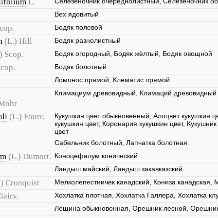
nifolium
L.
Селезёночник очерёднолистный, Селезёночник о
Вех ядовитый
Scop.
Бодяк полевой
m
(L.) Hill
Бодяк разнолистный
) Scop.
Бодяк огородный, Бодяк жёлтый, Бодяк овощной
Scop.
Бодяк болотный
Ломонос прямой, Клематис прямой
s
Климациум древовидный, Климаций древовидный
.Mohr
li
(L.) Fourr.
Кукушкин цвет обыкновенный, Алоцвет кукушкин цв
кукушкин цвет, Коронария кукушкин цвет, Кукушни
цвет
Сабельник болотный, Лапчатка болотная
um
(L.) Dumort.
Коноцефалум конический
Ландыш майский, Ландыш закавказский
.) Cronquist
Мелколепестничек канадский, Кониза канадская, 
lairv.
Хохлатка плотная, Хохлатка Галлера, Хохлатка кл
Лещина обыкновенная, Орешник лесной, Орешни