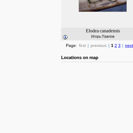
Elodea
canadensis
Игорь Павлов
Page:
first
|
previous
|
1
2
3
|
next
Locations on map