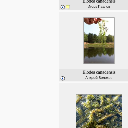
Elodea
canadensis
Игорь Павлов
Elodea
canadensis
Андрей Белехов