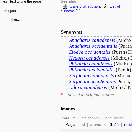
Text to cite the page
See also:
Gallery of subtaxa
List of
(1)
Images
subtaxa
Filter...
Synonyms
Anacharis
canadensis
(Michx.
Anacharis
occidentalis
(Pursh)
Elodea
occidentalis
(Pursh) H
Hydora
canadensis
(Michx.) 
Philotria
canadensis
(Michx.)
Philotria
occidentalis
(Pursh)
Serpicula
canadensis
(Michx.
Serpicula
occidentalis
Pursh, 
Udora
canadensis
(Michx.) Nu
*
– absent in original source.
Images
From 1 to 30 are shown (30 of 75 found)
Page:
first
|
previous
|
1
2
3
|
next