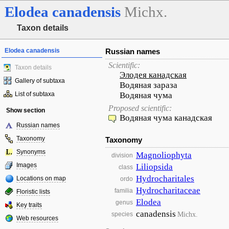
Elodea
canadensis
Michx.
Taxon details
Elodea canadensis
Russian names
Scientific:
Taxon details
Элодея канадская
Gallery of subtaxa
Водяная зараза
List of subtaxa
Водяная чума
Proposed scientific:
Show section
Водяная чума канадская
Russian names
Taxonomy
Taxonomy
Synonyms
Magnoliophyta
division
Images
Liliopsida
class
Hydrocharitales
Locations on map
ordo
Hydrocharitaceae
familia
Floristic lists
Elodea
genus
Key traits
canadensis
Michx.
species
Web resources