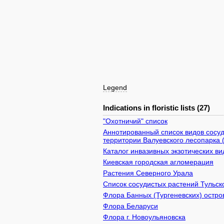
Legend
Indications in floristic lists (27)
"Охотничий" список
Аннотированный список видов сосуд
территории Валуевского лесопарка 
Каталог инвазивных экзотических в
Киевcкая городская агломерация
Растения Северного Урала
Список сосудистых растений Тульск
Флора Банных (Тургеневских) остро
Флора Беларуси
Флора г. Новоульяновска