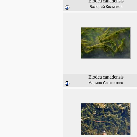
Elodea
canadensis
Валерий Колмаков
Elodea
canadensis
Марина Скотникова