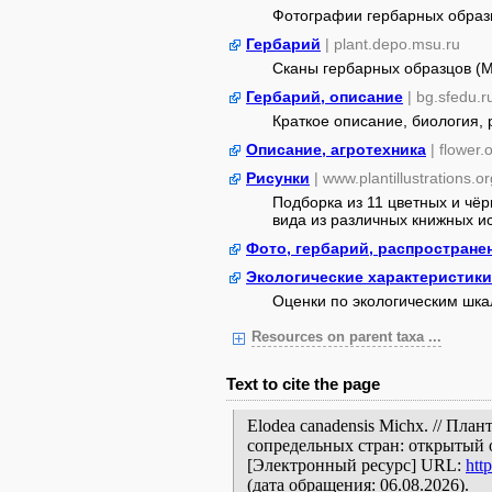
Фотографии гербарных образ
Гербарий
| plant.depo.msu.ru
Сканы гербарных образцов (
Гербарий, описание
| bg.sfedu.r
Краткое описание, биология,
Описание, агротехника
| flower
Рисунки
| www.plantillustrations.or
Подборка из 11 цветных и чё
вида из различных книжных ист
Фото, гербарий, распростране
Экологические характеристики
Оценки по экологическим шк
Resources on parent taxa ...
Text to cite the page
Elodea canadensis Michx. // Пл
сопредельных стран: открытый 
[Электронный ресурс] URL:
htt
(дата обращения: 06.08.2026).