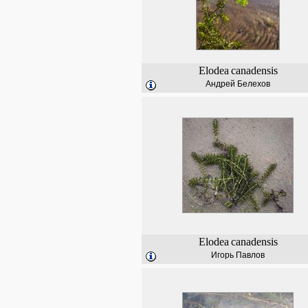
Elodea
canadensis
Андрей Белехов
Elodea
canadensis
Игорь Павлов