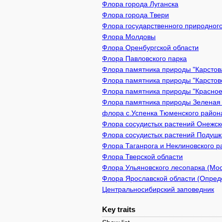
Флора города Луганска
Флора города Твери
Флора государственного природного
Флора Молдовы
Флора Оренбургской области
Флора Павловского парка
Флора памятника природы "Карстова
Флора памятника природы "Карстово
Флора памятника природы "Красное 
Флора памятника природы Зеленая з
флора с.Успенка Тюменского район
Флора сосудистых растений Онежско
Флора сосудистых растений Подушки
Флора Таганрога и Неклиновского р
Флора Тверской области
Флора Ульяновского лесопарка (Мос
Флора Ярославской области (Опреде
Центральносибирский заповедник
Key traits