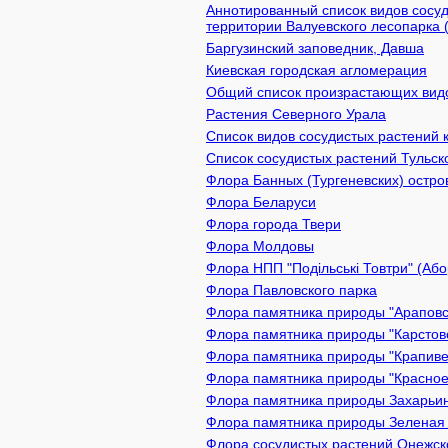
Аннотированный список видов сосуд
территории Валуевского лесопарка 
Баргузинский заповедник, Давша
Киевcкая городская агломерация
Общий список произрастающих видов
Растения Северного Урала
Список видов сосудистых растений 
Список сосудистых растений Тульск
Флора Банных (Тургеневских) остро
Флора Беларуси
Флора города Твери
Флора Молдовы
Флора НПП "Подільські Товтри" (Або
Флора Павловского парка
Флора памятника природы "Араповск
Флора памятника природы "Карстово
Флора памятника природы "Крапивен
Флора памятника природы "Красное 
Флора памятника природы Захарьинс
Флора памятника природы Зеленая з
Флора сосудистых растений Онежско