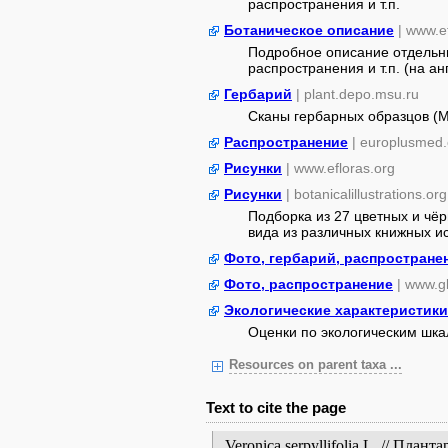
распространения и т.п.
Ботаническое описание
| www.e
Подробное описание отдельны
распространения и т.п. (на ан
Гербарий
| plant.depo.msu.ru
Сканы гербарных образцов (
Распространение
| europlusmed.
Рисунки
| www.efloras.org
Рисунки
| botanicalillustrations.org
Подборка из 27 цветных и чё
вида из различных книжных ист
Фото, гербарий, распростране
Фото, распространение
| www.gb
Экологические характеристики
Оценки по экологическим шк
Resources on parent taxa ...
Text to cite the page
Veronica serpyllifolia L. // Пла