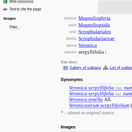
Web resources
Text to cite the page
Magnoliophyta
division
Images
Magnoliopsida
class
Filter...
Scrophulariales
ordo
Scrophulariaceae
familia
Veronica
genus
serpyllifolia
L.
species
See also:
Gallery of subtaxa
List of subta
Synonyms
Veronica
serpyllifolia
num
ssp.
Veronica
serpyllifolia
num
var.
Veronica
tenella
All.
Veronicastrum
serpyllifolium
*
– absent in original source.
Images