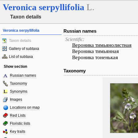
Veronica
serpyllifolia
L.
Taxon details
Veronica serpyllifolia
Russian names
Scientific:
Taxon details
Вероника тимьянолистная
Gallery of subtaxa
Вероника тимьянная
List of subtaxa
Вероника тоненькая
Show section
Taxonomy
Russian names
Taxonomy
Synonyms
Images
Locations on map
Red Lists
Floristic lists
Key traits