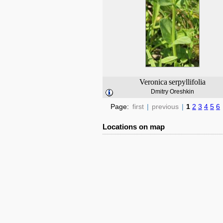
Veronica
serpyllifolia
Dmitry Oreshkin
Page:
first
|
previous
|
1
2
3
4
5
6
Locations on map