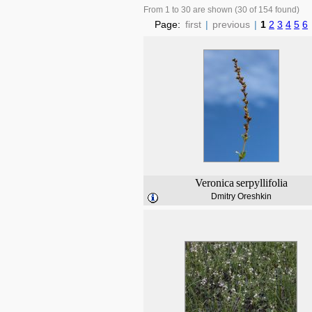
From 1 to 30 are shown (30 of 154 found)
Page:
first
|
previous
|
1
2
3
4
5
6
Veronica
serpyllifolia
Dmitry Oreshkin