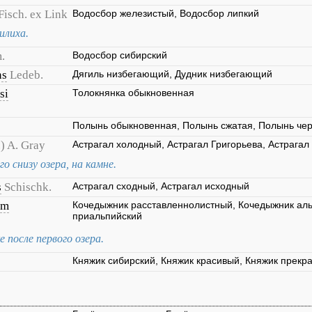
Fisch. ex Link
Водосбор железистый, Водосбор липкий
илиха.
.
Водосбор сибирский
ns
Ledeb.
Дягиль низбегающий, Дудник низбегающий
si
Толокнянка обыкновенная
Полынь обыкновенная, Полынь сжатая, Полынь че
.) A. Gray
Астрагал холодный, Астрагал Григорьева, Астрагал
о снизу озера, на камне.
s
Schischk.
Астрагал сходный, Астрагал исходный
um
Кочедыжник расставленнолистный, Кочедыжник аль
приальпийский
 после первого озера.
Княжик сибирский, Княжик красивый, Княжик прекр