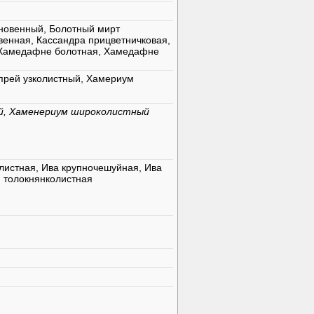
новенный, Болотный мирт
венная, Кассандра прицветничковая,
 Хамедафне болотная, Хамедафне
ипрей узколистный, Хамериум
й, Хаменериум широколистный
листная, Ива крупночешуйная, Ива
 толокнянколистная