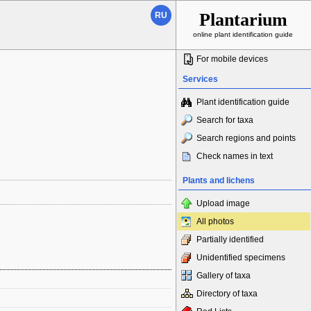
Plantarium
RU
online plant identification guide
For mobile devices
Services
Plant identification guide
Search for taxa
Search regions and points
Check names in text
Plants and lichens
Upload image
All photos
Partially identified
Unidentified specimens
Gallery of taxa
Directory of taxa