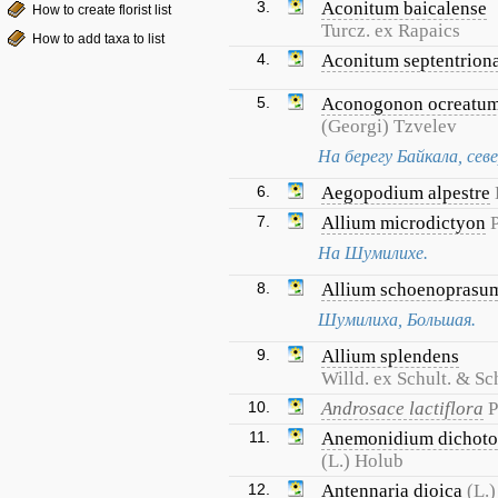
3.
Aconitum baicalense
How to create florist list
Turcz. ex Rapaics
How to add taxa to list
4.
Aconitum septentrion
5.
Aconogonon ocreatum 
(Georgi) Tzvelev
На берегу Байкала, сев
6.
Aegopodium alpestre
7.
Allium microdictyon
На Шумилихе.
8.
Allium schoenoprasu
Шумилиха, Большая.
9.
Allium splendens
Willd. ex Schult. & Sch
10.
Androsace lactiflora
P
11.
Anemonidium dichot
(L.) Holub
12.
Antennaria dioica
(L.)