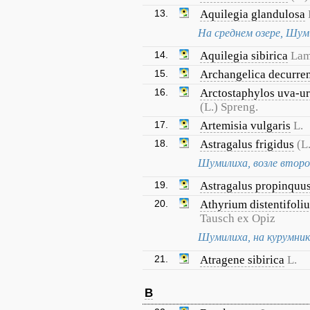
13.
Aquilegia glandulosa
На среднем озере, Шум
14.
Aquilegia sibirica
Lam
15.
Archangelica decurre
16.
Arctostaphylos uva-ur
(L.) Spreng.
17.
Artemisia vulgaris
L.
18.
Astragalus frigidus
(L
Шумилиха, возле второг
19.
Astragalus propinquu
20.
Athyrium distentifoli
Tausch ex Opiz
Шумилиха, на курумнике
21.
Atragene sibirica
L.
B