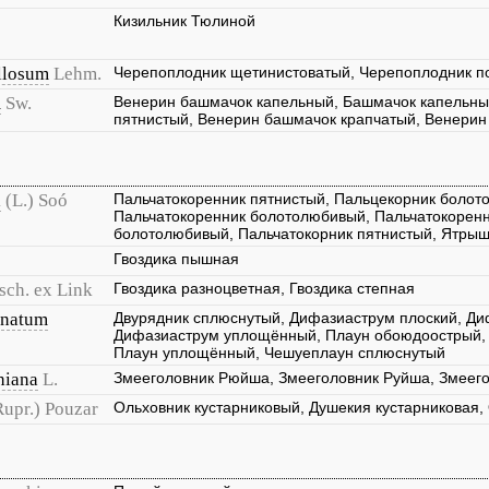
Кизильник Тюлиной
llosum
Lehm.
Черепоплодник щетинистоватый, Черепоплодник п
m
Sw.
Венерин башмачок капельный, Башмачок капельны
пятнистый, Венерин башмачок крапчатый, Венерин
a
(L.) Soó
Пальчатокоренник пятнистый, Пальцекорник болот
Пальчатокоренник болотолюбивый, Пальчатокоренн
болотолюбивый, Пальчатокорник пятнистый, Ятрыш
Гвоздика пышная
sch. ex Link
Гвоздика разноцветная, Гвоздика степная
anatum
Двурядник сплюснутый, Дифазиаструм плоский, Ди
Дифазиаструм уплощённый, Плаун обоюдоострый, 
Плаун уплощённый, Чешуеплаун сплюснутый
hiana
L.
Змееголовник Рюйша, Змееголовник Руйша, Змеег
Rupr.) Pouzar
Ольховник кустарниковый, Душекия кустарниковая,