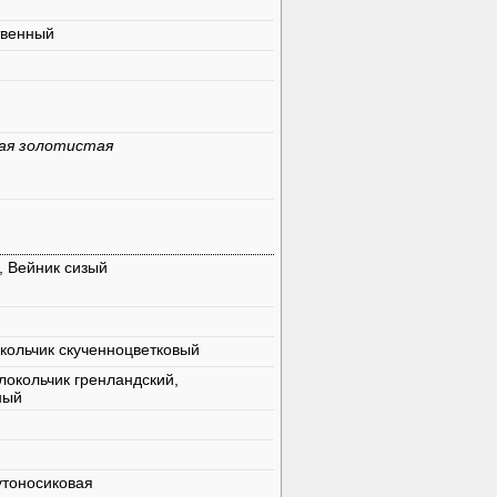
твенный
ая золотистая
 Вейник сизый
окольчик скученноцветковый
локольчик гренландский,
ный
утоносиковая