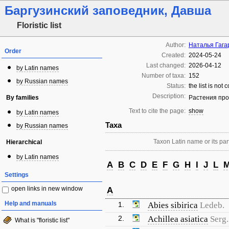
Баргузинский заповедник, Давша
Floristic list
Author:
Наталья Гага
Order
Created:
2024-05-24
Last changed:
2026-04-12
by Latin names
Number of taxa:
152
by Russian names
Status:
the list is not
Description:
By families
Растения про
Text to cite the page:
show
by Latin names
Taxa
by Russian names
Taxon Latin name or its part
Hierarchical
by Latin names
A
B
C
D
E
F
G
H
I
J
L
Settings
open links in new window
A
Help and manuals
1.
Abies sibirica
Ledeb.
2.
Achillea asiatica
Serg.
What is "floristic list"