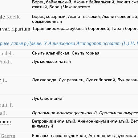
Борец байкальский, Аконит байкальский, Аконит сж
сжатый, Борец Чекановского
ale
Koelle
Борец северный, Аконит высокий, Аконит северный
обыкновенный
var. riparium
Таран широкораструбовый береговой, Таран берего
ернее устья р.Давше. У Анненхонова Aconogonon ocreatum (L.) H.
Ledeb.
Сныть альпийская, Сныть горная
Prokh.
Лук мелкосетчатый
m
L.
Лук скорода, Лук резанец, Лук сибирский, Лук-реза
Лук блестящий
ult. f.
all.
Проломник молочноцветковый, Проломник амурс
omum
Ветровник вильчатый, Анемонидиум вильчатый, Вет
вильчатый
 Gaertn.
Кошачья лапка двудомная, Антеннария двудомная