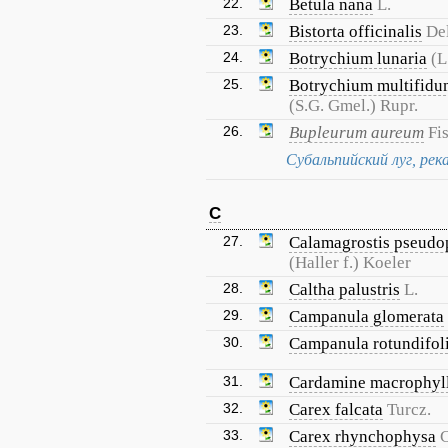
22.
Betula nana
L.
23.
Bistorta officinalis
De
24.
Botrychium lunaria
(L
25.
Botrychium multifid
(S.G. Gmel.) Rupr.
26.
Bupleurum aureum
Fi
Субальпийский луг, ре
C
27.
Calamagrostis pseudo
(Haller f.) Koeler
28.
Caltha palustris
L.
29.
Campanula glomerata
30.
Campanula rotundifol
31.
Cardamine macrophyl
32.
Carex falcata
Turcz.
33.
Carex rhynchophysa
C