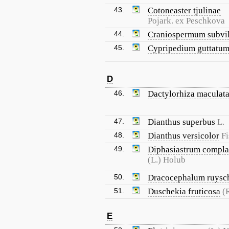
43.
Cotoneaster tjulinae
Pojark. ex Peschkova
44.
Craniospermum subvi
45.
Cypripedium guttatu
D
46.
Dactylorhiza maculat
47.
Dianthus superbus
L.
48.
Dianthus versicolor
Fi
49.
Diphasiastrum compl
(L.) Holub
50.
Dracocephalum ruysc
51.
Duschekia fruticosa
(
E