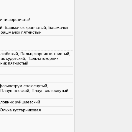
очтишерстистый
й, Башмачок крапчатый, Башмачок
 башмачок пятнистый
олюбивый, Пальцекорник пятнистый,
ик судетский, Пальчатокорник
ник пятнистый
фазиаструм сплюснутый,
Плаун плоский, Плаун сплюснутый,
оловник руйшиевский
 Ольха кустарниковая