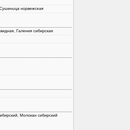
 Сушеница норвежская
овидная, Галения сибирская
сибирский, Молокан сибирский