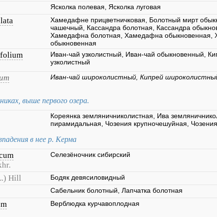
Ясколка полевая, Ясколка луговая
lata
Хамедафне прицветничковая, Болотный мирт обык
чашечный, Кассандра болотная, Кассандра обыкно
Хамедафна болотная, Хамедафна обыкновенная,
обыкновенная
folium
Иван-чай узколистный, Иван-чай обыкновенный, К
узколистный
ium
Иван-чай широколистный, Кипрей широколистны
иках, выше первого озера.
Кореянка земляничниколистная, Ива земляничнико
пирамидальная, Чозения крупночешуйная, Чозения
впадения в нее р. Керма
icum
Селезёночник сибирский
khr.
.) Hill
Бодяк девясиловидный
Сабельник болотный, Лапчатка болотная
um
Верблюдка курчавоплодная