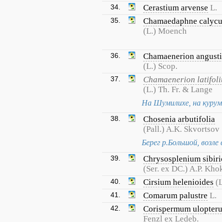
34.
Cerastium arvense
L.
35.
Chamaedaphne calycu
(L.) Moench
36.
Chamaenerion angusti
(L.) Scop.
37.
Chamaenerion latifol
(L.) Th. Fr. & Lange
На Шумилихе, на курумн
38.
Chosenia arbutifolia
(Pall.) A.K. Skvortsov
Берег р.Большой, возле 
39.
Chrysosplenium sibir
(Ser. ex DC.) A.P. Kho
40.
Cirsium helenioides
(L
41.
Comarum palustre
L.
42.
Corispermum ulopter
Fenzl ex Ledeb.