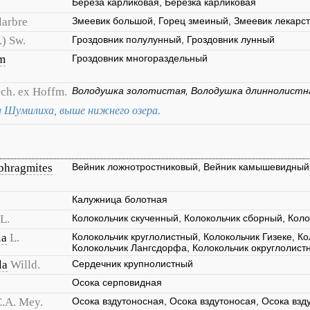
Берёза карликовая, Берёзка карликовая
larbre
Змеевик большой, Горец змеиный, Змеевик лекарс
.) Sw.
Гроздовник полулунный, Гроздовник лунный
um
Гроздовник многораздельный
sch. ex Hoffm.
Володушка золотистая, Володушка длиннолистн
ка Шумилиха, выше нижнего озера.
phragmites
Вейник ложнотростниковый, Вейник камышевидный,
Калужница болотная
L.
Колокольчик скученный, Колокольчик сборный, Кол
ia
L.
Колокольчик круглолистный, Колокольчик Гизеке, Ко
Колокольчик Лангсдорфа, Колокольчик округлолист
la
Willd.
Сердечник крупнолистный
Осока серповидная
.A. Mey.
Осока вздутоносная, Осока вздутоносая, Осока взд