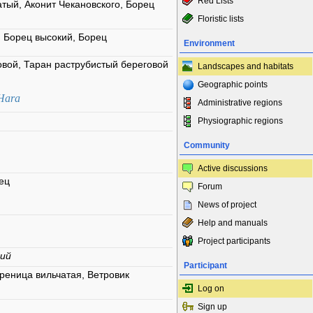
Red Lists
атый, Аконит Чекановского, Борец
Floristic lists
, Борец высокий, Борец
Environment
вой, Таран раструбистый береговой
Landscapes and habitats
Geographic points
 Hara
Administrative regions
Physiographic regions
Community
Active discussions
нец
Forum
News of project
Help and manuals
Project participants
кий
Participant
реница вильчатая, Ветровик
Log on
Sign up