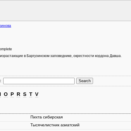
ринова
 complete
израстающие в Баргузинском заповеднике, окрестности кордона Давша.
:
M
O
P
R
S
T
V
Пихта сибирская
Тысячелистник азиатский