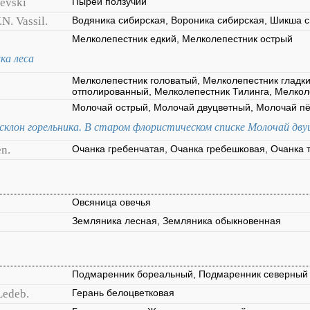
Nevski
Пырей ползучий
.N. Vassil.
Водяника сибирская, Вороника сибирская, Шикша 
Мелколепестник едкий, Мелколепестник острый
ка леса
Мелколепестник головатый, Мелколепестник гладк
отполированный, Мелколепестник Тилинга, Мелко
Молочай острый, Молочай двуцветный, Молочай п
 склон горельника. В старом флористическом списке Молочай двуц
n.
Очанка гребенчатая, Очанка гребешковая, Очанка 
Овсяница овечья
Земляника лесная, Земляника обыкновенная
Подмаренник бореальный, Подмаренник северный
Ledeb.
Герань белоцветковая