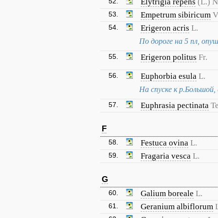
52.
Elytrigia repens
(L.) 
53.
Empetrum sibiricum
V
54.
Erigeron acris
L.
По дороге на 5 пл, опуш
55.
Erigeron politus
Fr.
56.
Euphorbia esula
L.
На спуске к р.Большой,
57.
Euphrasia pectinata
Te
F
58.
Festuca ovina
L.
59.
Fragaria vesca
L.
G
60.
Galium boreale
L.
61.
Geranium albiflorum