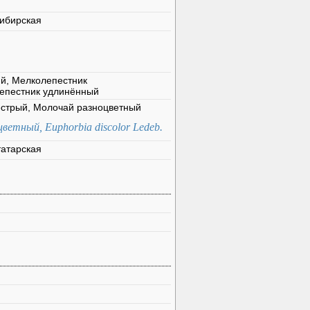
сибирская
ий, Мелколепестник
лепестник удлинённый
ёстрый, Молочай разноцветный
ветный, Euphorbia discolor Ledeb.
татарская