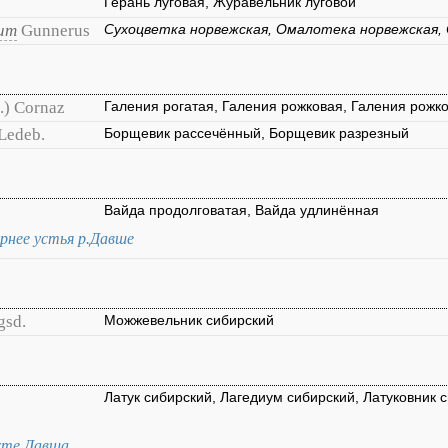
Герань луговая, Журавельник луговой
cum
Gunnerus
Сухоцветка норвежская, Омалотека норвежская,
.) Cornaz
Галения рогатая, Галения рожковая, Галения рожк
Ledeb.
Борщевик рассечённый, Борщевик разрезный
Вайда продолговатая, Вайда удлинённая
ернее устья р.Давше
gsd.
Можжевельник сибирский
Латук сибирский, Лагедиум сибирский, Латуковник 
ухте Давша