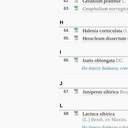
62.
Geranium pratense
L.
63.
Gnaphalium norvegi
H
64.
Halenia corniculata
(L
65.
Heracleum dissectum
I
66.
Isatis oblongata
DC.
На берегу Байкала, сев
J
67.
Juniperus sibirica
Bur
L
68.
Lactuca sibirica
(L.) Benth. ex Maxim.
На берегу Байкала в б