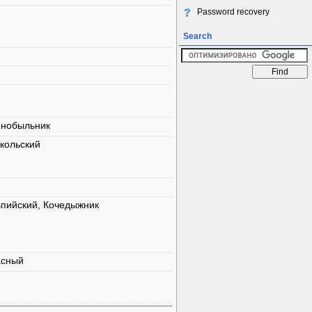
Password recovery
Search
рнобыльник
 кольский
пийский, Кочедыжник
асный