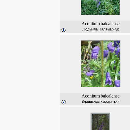
Aconitum
baicalense
Людмила Паламарчук
Aconitum
baicalense
Владислав Куропаткин