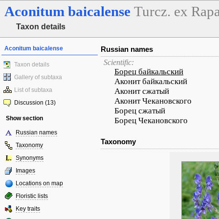
Aconitum
baicalense
Turcz. ex Rapa
Taxon details
Aconitum baicalense
Russian names
Scientific:
Taxon details
Борец байкальский
Gallery of subtaxa
Аконит байкальский
List of subtaxa
Аконит сжатый
Аконит Чекановского
Discussion (13)
Борец сжатый
Show section
Борец Чекановского
Russian names
Taxonomy
Taxonomy
Synonyms
Images
Locations on map
Floristic lists
Key traits