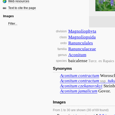
Web resources
Text to cite the page
Images
Filter...
Magnoliophyta
division
Magnoliopsida
class
Ranunculales
ordo
Ranunculaceae
familia
Aconitum
genus
baicalense
Turcz. ex Rapaics
species
Synonyms
Aconitum
contractum
Worosc
Aconitum
contractum
tuk
ssp.
Aconitum
czekanovskyi
Steinb
Aconitum
jamalicum
Govor.
Images
From 1 to 30 are shown (30 of 69 found)