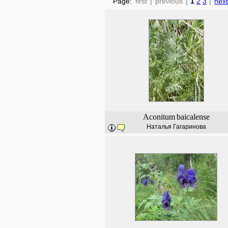
Page:
first
|
previous
|
1
2
3
|
next
Aconitum
baicalense
Наталья Гагаринова