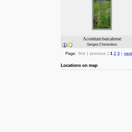
Aconitum
baicalense
Sergey Cherenkov
Page:
first
|
previous
|
1
2
3
|
next
Locations on map