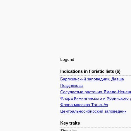
Legend
Indications in floristic lists (6)
Баргузинский заповедник, Давша
Позднякова
Сосудистые растения Ямало-Ненецк
Флора Кижингинского и Хоринского 
Флора массива Тогыз-Аз
Центральносибирский заповедник
Key traits
Show list