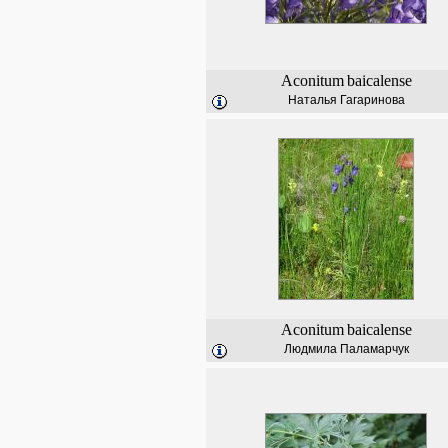
Aconitum
baicalense
Наталья Гагаринова
Aconitum
baicalense
Людмила Паламарчук