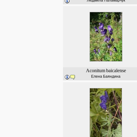
Людмила Паламарчук
Aconitum
baicalense
Елена Баяндина