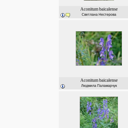
Aconitum
baicalense
Светлана Нестерова
Aconitum
baicalense
Людмила Паламарчук