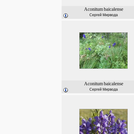
Aconitum
baicalense
Сергей Мирвода
Aconitum
baicalense
Сергей Мирвода