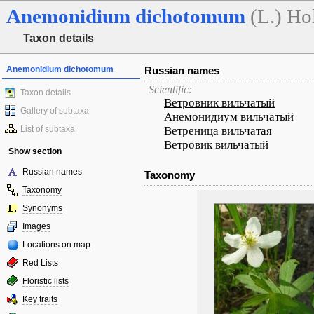
Anemonidium
dichotomum
(L.) Ho
Taxon details
Anemonidium dichotomum
Russian names
Scientific:
Taxon details
Ветровник вильчатый
Gallery of subtaxa
Анемонидиум вильчатый
List of subtaxa
Ветреница вильчатая
Ветровик вильчатый
Show section
Russian names
Taxonomy
Taxonomy
Synonyms
Images
Locations on map
Red Lists
Floristic lists
Key traits