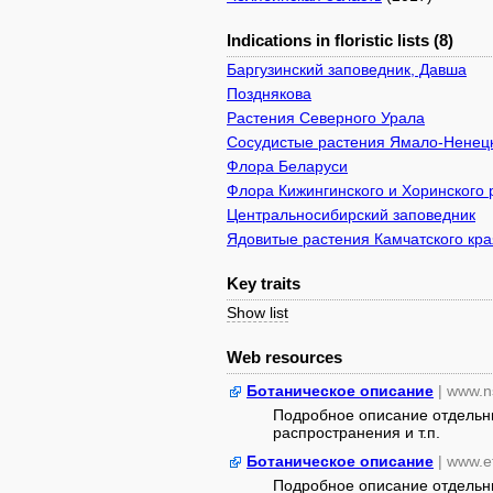
Indications in floristic lists (8)
Баргузинский заповедник, Давша
Позднякова
Растения Северного Урала
Сосудистые растения Ямало-Ненецк
Флора Беларуси
Флора Кижингинского и Хоринского 
Центральносибирский заповедник
Ядовитые растения Камчатского кра
Key traits
Show list
Web resources
Ботаническое описание
| www.n
Подробное описание отдельны
распространения и т.п.
Ботаническое описание
| www.e
Подробное описание отдельны