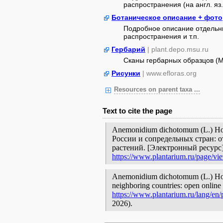
распространения (на англ. яз.
Ботаническое описание + фото
Подробное описание отдельны
распространения и т.п.
Гербарий
| plant.depo.msu.ru
Сканы гербарных образцов (
Рисунки
| www.efloras.org
Resources on parent taxa ...
Text to cite the page
Anemonidium dichotomum (L.) H
России и сопредельных стран: 
растений. [Электронный ресурс
https://www.plantarium.ru/page/vi
Anemonidium dichotomum (L.) Holub
neighboring countries: open online 
https://www.plantarium.ru/lang/en
2026).