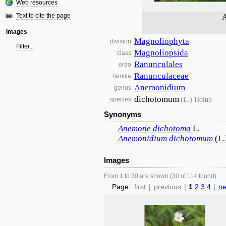
Web resources
Text to cite the page
A
Images
Magnoliophyta
division
Filter...
Magnoliopsida
class
Ranunculales
ordo
Ranunculaceae
familia
Anemonidium
genus
dichotomum
(L.) Holub
species
Synonyms
Anemone
dichotoma
L.
Anemonidium
dichotomum
(L.
Images
From 1 to 30 are shown (30 of 114 found)
Page:
first
|
previous
|
1
2
3
4
|
ne