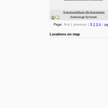
Anemonidium
dichotomum
Александр Кутенев
Page:
first
|
previous
|
1
2
3
4
|
ne
Locations on map