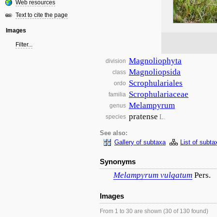
Web resources
Text to cite the page
Images
Filter...
Magnoliophyta
division
Magnoliopsida
class
Scrophulariales
ordo
Scrophulariaceae
familia
Melampyrum
genus
pratense
L.
species
See also:
Gallery of subtaxa
List of subta
Synonyms
Melampyrum
vulgatum
Pers.
Images
From 1 to 30 are shown (30 of 130 found)