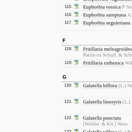
115.
Euphorbia rossica
P. S
116.
Euphorbia sareptana
A.
117.
Euphorbia seguieriana
F
118.
Fritillaria meleagroides
Patrin ex Schult. & Schu
119.
Fritillaria ruthenica
Wik
G
120.
Galatella biflora
(L.) N
121.
Galatella linosyris
(L.)
122.
Galatella punctata
(Waldst. & Kit.) Nees
123.
Galatella villosa
(L.) Rc