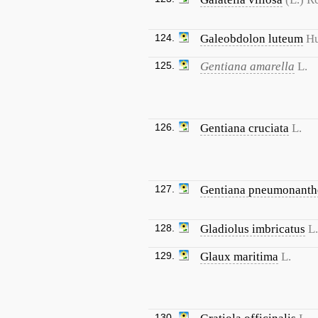
124.
Galeobdolon luteum
Hu
125.
Gentiana amarella
L.
126.
Gentiana cruciata
L.
127.
Gentiana pneumonanth
128.
Gladiolus imbricatus
L.
129.
Glaux maritima
L.
130.