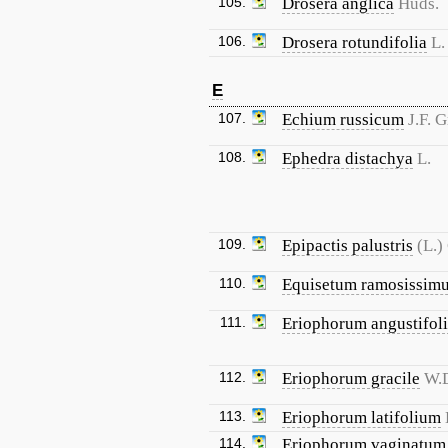
105.
Drosera anglica
Huds.
106.
Drosera rotundifolia
L.
E
107.
Echium russicum
J.F. 
108.
Ephedra distachya
L.
109.
Epipactis palustris
(L.)
110.
Equisetum ramosissim
111.
Eriophorum angustifol
112.
Eriophorum gracile
W.D
113.
Eriophorum latifolium
114.
Eriophorum vaginatum