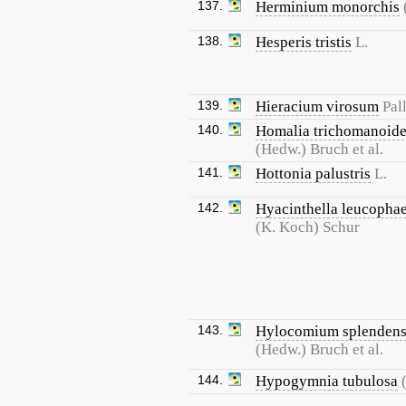
137.
Herminium monorchis
138.
Hesperis tristis
L.
139.
Hieracium virosum
Pall
140.
Homalia trichomanoid
(Hedw.) Bruch et al.
141.
Hottonia palustris
L.
142.
Hyacinthella leucopha
(K. Koch) Schur
143.
Hylocomium splenden
(Hedw.) Bruch et al.
144.
Hypogymnia tubulosa