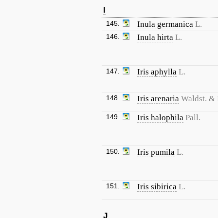
I
145.
Inula germanica
L.
146.
Inula hirta
L.
147.
Iris aphylla
L.
148.
Iris arenaria
Waldst. & 
149.
Iris halophila
Pall.
150.
Iris pumila
L.
151.
Iris sibirica
L.
J