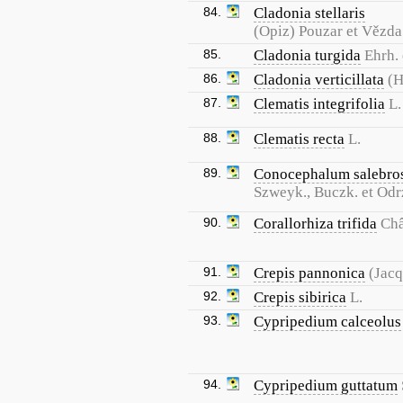
84.
Cladonia stellaris
(Opiz) Pouzar et Vězda
85.
Cladonia turgida
Ehrh.
86.
Cladonia verticillata
(H
87.
Clematis integrifolia
L.
88.
Clematis recta
L.
89.
Conocephalum salebr
Szweyk., Buczk. et Odr
90.
Corallorhiza trifida
Châ
91.
Crepis pannonica
(Jacq
92.
Crepis sibirica
L.
93.
Cypripedium calceolus
94.
Cypripedium guttatum