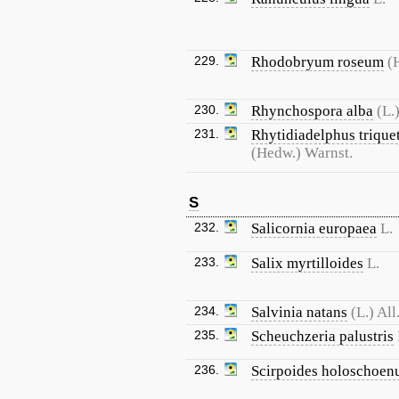
229.
Rhodobryum roseum
(
230.
Rhynchospora alba
(L.
231.
Rhytidiadelphus trique
(Hedw.) Warnst.
S
232.
Salicornia europaea
L.
233.
Salix myrtilloides
L.
234.
Salvinia natans
(L.) All
235.
Scheuchzeria palustris
236.
Scirpoides holoschoen