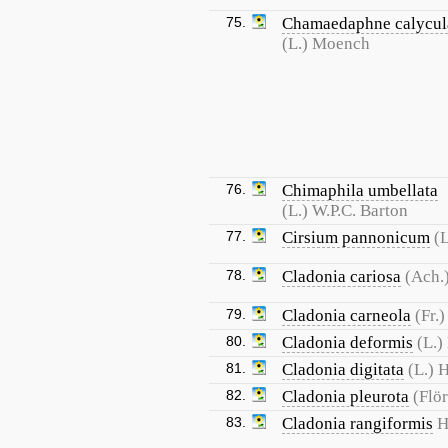
75.
Chamaedaphne calycul
(L.) Moench
76.
Chimaphila umbellata
(L.) W.P.C. Barton
77.
Cirsium pannonicum
(L
78.
Cladonia cariosa
(Ach.
79.
Cladonia carneola
(Fr.)
80.
Cladonia deformis
(L.)
81.
Cladonia digitata
(L.) 
82.
Cladonia pleurota
(Flö
83.
Cladonia rangiformis
H