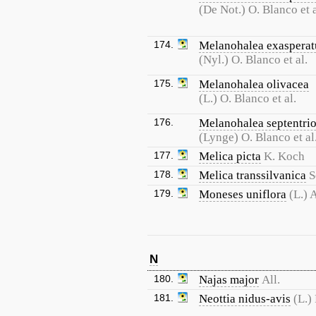
(De Not.) O. Blanco et a
174.
Melanohalea exasperat
(Nyl.) O. Blanco et al.
175.
Melanohalea olivacea
(L.) O. Blanco et al.
176.
Melanohalea septentrio
(Lynge) O. Blanco et al
177.
Melica picta
K. Koch
178.
Melica transsilvanica
S
179.
Moneses uniflora
(L.) 
N
180.
Najas major
All.
181.
Neottia nidus-avis
(L.)