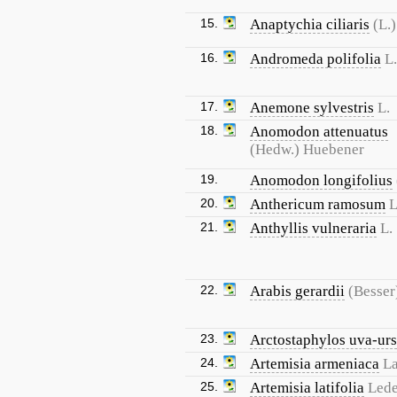
15.
Anaptychia ciliaris
(L.
16.
Andromeda polifolia
L.
17.
Anemone sylvestris
L.
18.
Anomodon attenuatus
(Hedw.) Huebener
19.
Anomodon longifolius
20.
Anthericum ramosum
L
21.
Anthyllis vulneraria
L.
22.
Arabis gerardii
(Besser
23.
Arctostaphylos uva-urs
24.
Artemisia armeniaca
L
25.
Artemisia latifolia
Lede