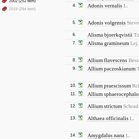
2002 (252 item)
4.
Adonis vernalis
L.
2019 (294 item)
5.
Adonis volgensis
Steve
6.
Alisma bjoerkqvistii
Tz
7.
Alisma gramineum
Lej.
8.
Allium flavescens
Bess
9.
Allium paczoskianum
10.
Allium praescissum
Rc
11.
Allium sphaerocephal
12.
Allium strictum
Schrad
13.
Althaea officinalis
L.
14.
Amygdalus nana
L.