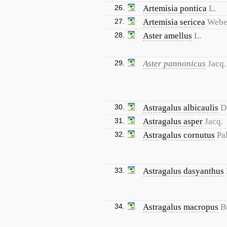
26.
Artemisia pontica
L.
27.
Artemisia sericea
Webe
28.
Aster amellus
L.
29.
Aster pannonicus
Jacq.
30.
Astragalus albicaulis
D
31.
Astragalus asper
Jacq.
32.
Astragalus cornutus
Pal
33.
Astragalus dasyanthus
34.
Astragalus macropus
B