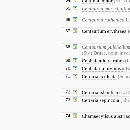
64.
Caulinia minor
(All.) 
65.
Centaurea marschallia
66.
Centaurea ruthenica
L
67.
Centaurium erythraea
68.
Centaurium pulchellu
(Sw.) Druce, nom. inval
69.
Cephalanthera rubra
(L
70.
Cephalaria litvinovii
B
71.
Cetraria aculeata
(Schre
72.
Cetraria islandica
(L.) 
73.
Cetraria sepincola
(Ehr
74.
Chamaecytisus austria