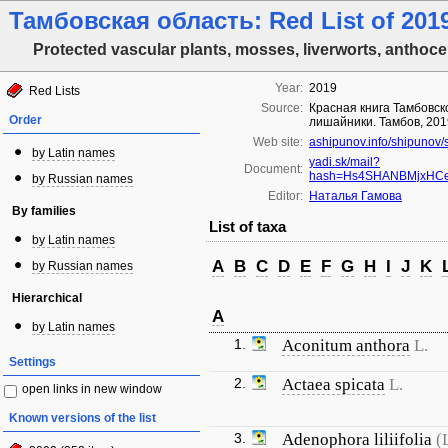
Тамбовская область: Red List of 2019
Protected vascular plants, mosses, liverworts, anthoce
Year:
2019
Red Lists
Source:
Красная книга Тамбовско
Order
лишайники. Тамбов, 201
Web site:
ashipunov.info/shipunov
by Latin names
yadi.sk/mail?
Document:
hash=Hs4SHANBMjxHCeH
by Russian names
Editor:
Наталья Гамова
By families
List of taxa
by Latin names
A
B
C
D
E
F
G
H
I
J
K
by Russian names
Hierarchical
A
by Latin names
1.
Aconitum anthora
L.
Settings
2.
Actaea spicata
L.
open links in new window
Known versions of the list
3.
Adenophora liliifolia
(