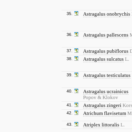
35.
Astragalus onobrychis
36.
Astragalus pallescens
M
37.
Astragalus pubiflorus
38.
Astragalus sulcatus
L.
39.
Astragalus testiculatus
40.
Astragalus ucrainicus
Popov & Klokov
41.
Astragalus zingeri
Kors
42.
Atrichum flavisetum
Mi
43.
Atriplex littoralis
L.