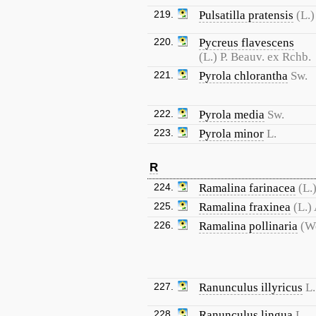
219.
Pulsatilla pratensis
(L.)
220.
Pycreus flavescens
(L.) P. Beauv. ex Rchb.
221.
Pyrola chlorantha
Sw.
222.
Pyrola media
Sw.
223.
Pyrola minor
L.
R
224.
Ramalina farinacea
(L.
225.
Ramalina fraxinea
(L.)
226.
Ramalina pollinaria
(We
227.
Ranunculus illyricus
L.
228.
Ranunculus lingua
L.