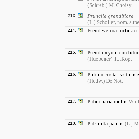
(Schreb.) M. Choisy
213.
Prunella grandiflora
(L.) Scholler, nom. supe
214.
Pseudevernia furfurace
215.
Pseudobryum cinclidio
(Huebener) T.J.Kop.
216.
Ptilium crista-castrensi
(Hedw.) De Not.
217.
Pulmonaria mollis
Wulf
218.
Pulsatilla patens
(L.) Mi