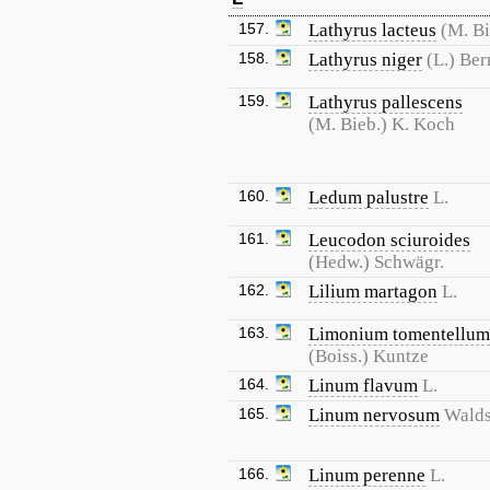
157.
Lathyrus lacteus
(M. Bi
158.
Lathyrus niger
(L.) Ber
159.
Lathyrus pallescens
(M. Bieb.) K. Koch
160.
Ledum palustre
L.
161.
Leucodon sciuroides
(Hedw.) Schwägr.
162.
Lilium martagon
L.
163.
Limonium tomentellum
(Boiss.) Kuntze
164.
Linum flavum
L.
165.
Linum nervosum
Walds
166.
Linum perenne
L.