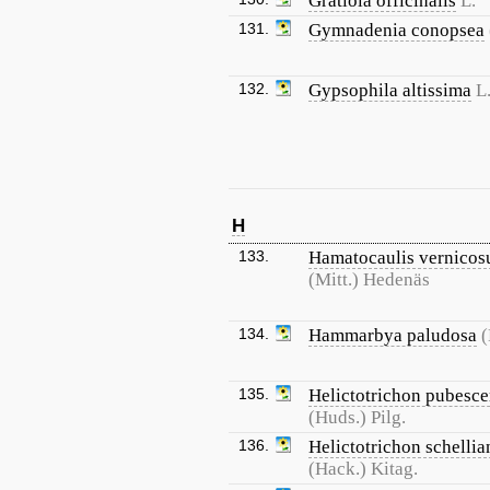
Gratiola officinalis
L.
131.
Gymnadenia conopsea
132.
Gypsophila altissima
L
H
133.
Hamatocaulis vernicos
(Mitt.) Hedenäs
134.
Hammarbya paludosa
(
135.
Helictotrichon pubesce
(Huds.) Pilg.
136.
Helictotrichon schelli
(Hack.) Kitag.