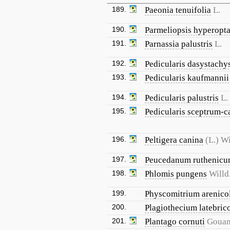
189.
Paeonia tenuifolia
L.
190.
Parmeliopsis hyperopt
191.
Parnassia palustris
L.
192.
Pedicularis dasystachy
193.
Pedicularis kaufmannii
194.
Pedicularis palustris
L.
195.
Pedicularis sceptrum-c
196.
Peltigera canina
(L.) Wi
197.
Peucedanum ruthenic
198.
Phlomis pungens
Willd
199.
Physcomitrium arenico
200.
Plagiothecium latebric
201.
Plantago cornuti
Goua