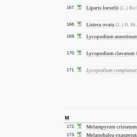
167.
Liparis loeselii
(L.) Ric
168.
Listera ovata
(L.) R. Br.
169.
Lycopodium annotinu
170.
Lycopodium clavatum
171.
Lycopodium complana
M
172.
Melampyrum cristatum
173.
Melanohalea exasperat