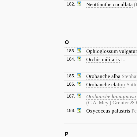
182.
Neottianthe cucullata
(
O
183.
Ophioglossum vulgatu
184.
Orchis militaris
L.
185.
Orobanche alba
Stepha
186.
Orobanche elatior
Sutt
187.
Orobanche lanuginosa
(C.A. Mey.) Greuter & 
188.
Oxycoccus palustris
Pe
P