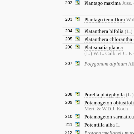
202.
Plantago maxima
Juss.
203.
Plantago tenuiflora
Wal
204.
Platanthera bifolia
(L.)
205.
Platanthera chlorantha
206.
Platismatia glauca
(L.) W. L. Culb. et C. F.
207.
Polygonum alpinum
All
208.
Porella platyphylla
(L.)
209.
Potamogeton obtusifol
Mert. & W.D.J. Koch
210.
Potamogeton sarmaticu
211.
Potentilla alba
L.
212.
Protoparmeliopsis mur