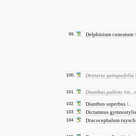
99.
Delphinium cuneatum
100.
Dentaria quinquefolia
101.
Dianthus pallens
Sm., n
102.
Dianthus superbus
L.
103.
Dictamnus gymnostyli
104.
Dracocephalum ruysch