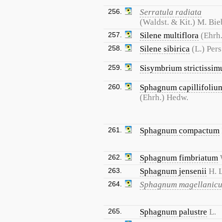
256.
Serratula radiata
(Waldst. & Kit.) M. Bie
257.
Silene multiflora
(Ehrh.
258.
Silene sibirica
(L.) Pers
259.
Sisymbrium strictissi
260.
Sphagnum capillifoliu
(Ehrh.) Hedw.
261.
Sphagnum compactum
262.
Sphagnum fimbriatum
263.
Sphagnum jensenii
H. 
264.
Sphagnum magellanic
265.
Sphagnum palustre
L.