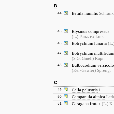
B
44.
Betula humilis
Schrank
45.
Blysmus compressus
(L.) Panz. ex Link
46.
Botrychium lunaria
(L.
47.
Botrychium multifidu
(S.G. Gmel.) Rupr.
48.
Bulbocodium versicolo
(Ker-Gawler) Spreng.
C
49.
Calla palustris
L.
50.
Campanula altaica
Led
51.
Caragana frutex
(L.) K