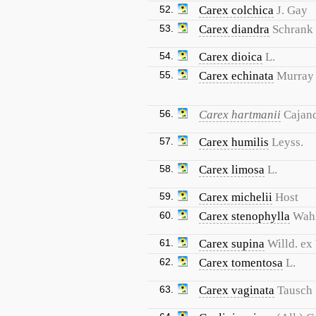
52.
Carex colchica
J. Gay
53.
Carex diandra
Schrank
54.
Carex dioica
L.
55.
Carex echinata
Murray
56.
Carex hartmanii
Cajan
57.
Carex humilis
Leyss.
58.
Carex limosa
L.
59.
Carex michelii
Host
60.
Carex stenophylla
Wah
61.
Carex supina
Willd. ex
62.
Carex tomentosa
L.
63.
Carex vaginata
Tausch