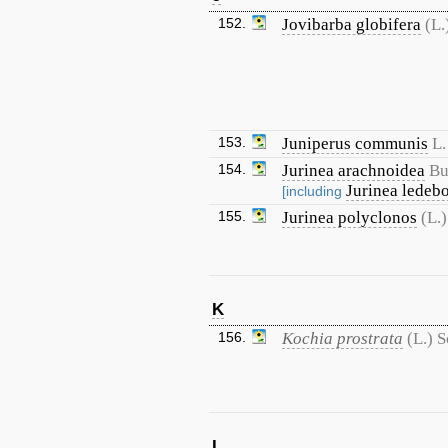
152.
Jovibarba globifera
(L.
153.
Juniperus communis
L.
154.
Jurinea arachnoidea
Bu
Jurinea ledebo
[including
155.
Jurinea polyclonos
(L.
K
156.
Kochia prostrata
(L.) 
L