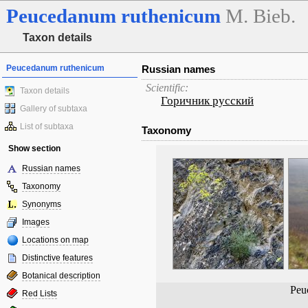
Peucedanum
ruthenicum
M. Bieb.
Taxon details
Peucedanum ruthenicum
Russian names
Scientific:
Taxon details
Горичник русский
Gallery of subtaxa
List of subtaxa
Taxonomy
Show section
Russian names
Taxonomy
Synonyms
Images
Locations on map
Distinctive features
Botanical description
Peu
Red Lists