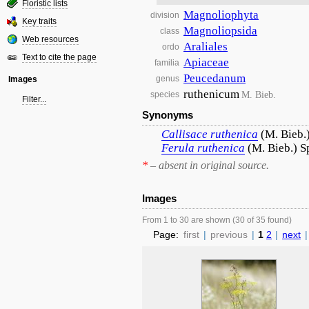
Floristic lists
Magnoliophyta
division
Key traits
Magnoliopsida
class
Web resources
Araliales
ordo
Text to cite the page
Apiaceae
familia
Peucedanum
genus
Images
ruthenicum
M. Bieb.
species
Filter...
Synonyms
Callisace
ruthenica
(M. Bieb.
Ferula
ruthenica
(M. Bieb.) S
*
– absent in original source.
Images
From 1 to 30 are shown (30 of 35 found)
Page:
first
|
previous
|
1
2
|
next
|