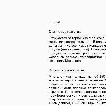
Legend
Distinctive features
Отличается от горичника Морисона
меньшим размером листовой пласти
дольками листьев; имеет меньшее 
плодов (длина 6—7,5 мм). Благода
определенно считать растения, об
Северном Кавказе, относящимися к г
горичнику Морисона.
Botanical description
Многолетники, поликарпики, 60-150
толстыми вертикальными корнями. 
покрытые волокнистыми остатками ч
верхней части, плотные, тонкобороз
округлые, без выемки с адаксиально
периферическими и центральными п
очертании широкотреугольные, дваж
15 см длиной, 10-20 см шириной, и