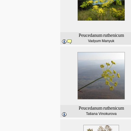
Peucedanum
ruthenicum
Vadyum Manyuk
Peucedanum
ruthenicum
Tatiana Vinokurova