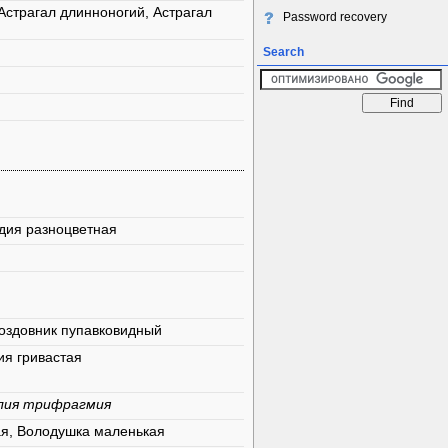
Астрагал длинноногий, Астрагал
Password recovery
Search
дия разноцветная
роздовник пупавковидный
ия гривастая
ллия трифрагмия
ая, Володушка маленькая