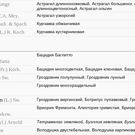
unge
Астрагал длинноножковый, Астрагал большеног, 
длинноцветоносный, Астрагал ольгин
C.A. Mey.
Астрагал узкорогий
aub. & Spach
Курчавка обманчивая
(L.) K. Koch
Курчавка кустарниковая
Бацидия Баглитто
Jatta
 Fr.) Körb.
Бацидия многоцветная, Бацидия кленовая, Баци
) Sw.
Гроздовник полулунный, Гроздовник лунный
m
Гроздовник многораздельный
um
(L.) Sw.
Гроздовник виргинский, Ботрипус пупавковый, Г
Бриория Фремонта, Алектория гривистая, Бриор
wksw.
yl.) Arnold
Тетрамелас земляной, Буэллия земляная, Буэ
lm
Володушка двустебельная, Володушка карликов