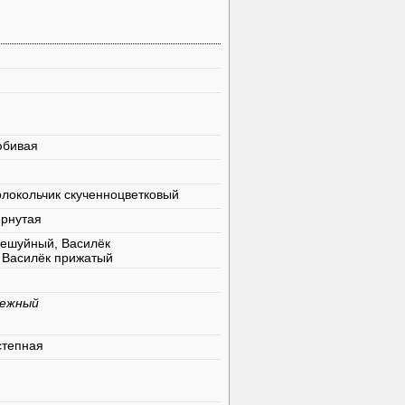
юбивая
олокольчик скученноцветковый
ёрнутая
чешуйный, Василёк
 Василёк прижатый
нежный
степная