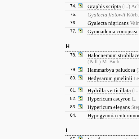
74.
Graphis scripta
(L.) Ac
75.
Gyalecta flotowii
Körb.,
76.
Gyalecta nigricans
Vain
77.
Gymnadenia conopsea
H
78.
Halocnemum strobilac
(Pall.) M. Bieb.
79.
Hammarbya paludosa
(
80.
Hedysarum gmelinii
Le
81.
Hydrilla verticillata
(L.
82.
Hypericum ascyron
L.
83.
Hypericum elegans
Ste
84.
Hypogymnia enteromo
I