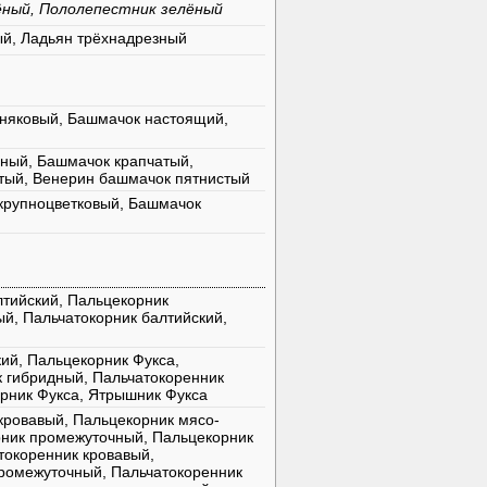
ёный, Пололепестник зелёный
ый, Ладьян трёхнадрезный
няковый, Башмачок настоящий,
ный, Башмачок крапчатый,
тый, Венерин башмачок пятнистый
крупноцветковый, Башмачок
лтийский, Пальцекорник
й, Пальчатокорник балтийский,
ий, Пальцекорник Фукса,
к гибридный, Пальчатокоренник
орник Фукса, Ятрышник Фукса
кровавый, Пальцекорник мясо-
рник промежуточный, Пальцекорник
токоренник кровавый,
промежуточный, Пальчатокоренник