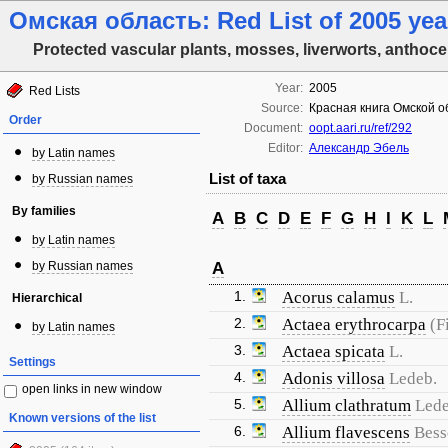
Омская область: Red List of 2005 yea
Protected vascular plants, mosses, liverworts, anthoce
Year:
2005
Red Lists
Source:
Красная книга Омской об
Order
Document:
oopt.aari.ru/ref/292
Editor:
Александр Эбель
by Latin names
List of taxa
by Russian names
By families
A
B
C
D
E
F
G
H
I
K
L
by Latin names
by Russian names
A
1.
Acorus calamus
L.
Hierarchical
2.
Actaea erythrocarpa
(F
by Latin names
3.
Actaea spicata
L.
Settings
4.
Adonis villosa
Ledeb.
open links in new window
5.
Allium clathratum
Lede
Known versions of the list
6.
Allium flavescens
Bess