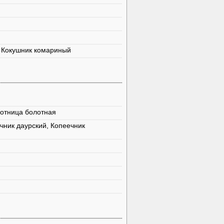
, Кокушник комариный
отница болотная
чник даурский, Копеечник