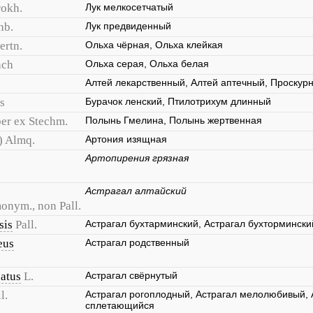
rokh.
Лук мелкосетчатый
hb.
Лук предвиденный
ertn.
Ольха чёрная, Ольха клейкая
nch
Ольха серая, Ольха белая
Алтей лекарственный, Алтей аптечный, Проскур
s
Бурачок ленский, Птилотрихум длинный
er ex Stechm.
Полынь Гмелина, Полынь жертвенная
) Almq.
Артония изящная
Артопирения грязная
Астрагал алтайский
monym., non Pall.
sis
Pall.
Астрагал бухтарминский, Астрагал бухтормински
eus
Астрагал родственный
catus
L.
Астрагал свёрнутый
l.
Астрагал рогоплодный, Астрагал мелолюбивый, А
сплетающийся