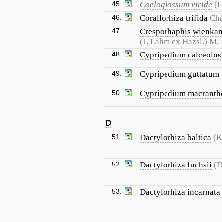
45.
Coeloglossum viride
(L
46.
Corallorhiza trifida
Châ
47.
Cresporhaphis wienka
(J. Lahm ex Hazsl.) M. 
48.
Cypripedium calceolus
49.
Cypripedium guttatum
50.
Cypripedium macranth
D
51.
Dactylorhiza baltica
(K
52.
Dactylorhiza fuchsii
(D
53.
Dactylorhiza incarnata