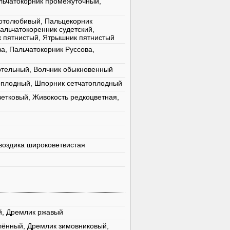
льчатокорник промежуточный,
лотолюбивый, Пальцекорник
альчатокоренник судетский,
к пятнистый, Ятрышник пятнистый
а, Пальчатокорник Руссова,
ртельный, Волчник обыкновенный
оплодный, Шпорник сетчатоплодный
етковый, Живокость редкоцветная,
Гвоздика широковетвистая
й, Дремлик ржавый
лённый, Дремлик зимовниковый,