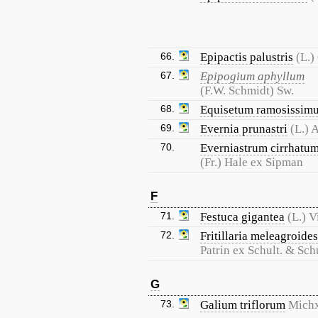
66.
Epipactis palustris
(L.)
67.
Epipogium aphyllum
(F.W. Schmidt) Sw.
68.
Equisetum ramosissim
69.
Evernia prunastri
(L.) 
70.
Everniastrum cirrhatu
(Fr.) Hale ex Sipman
F
71.
Festuca gigantea
(L.) Vi
72.
Fritillaria meleagroides
Patrin ex Schult. & Schu
G
73.
Galium triflorum
Michx