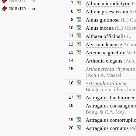
2005 (164 item)
7.
Allium microdictyon
P
2015 (179 item)
8.
Allium praescissum
Rc
9.
Alnus glutinosa
(L.) Ga
10.
Alnus incana
(L.) Moe
11.
Althaea officinalis
L.
12.
Alyssum lenense
Adam
13.
Artemisia gmelinii
Web
14.
Arthonia elegans
(Ach.
15.
Arthopyrenia rhyponta
(Ach.) A. Massal.
16.
Astragalus altaicus
Bunge, nom. illeg., ho
17.
Astragalus buchtormen
18.
Astragalus consanguin
Bong. & C.A. Mey.
19.
Astragalus contortupli
20.
Astragalus cornutus
Pal