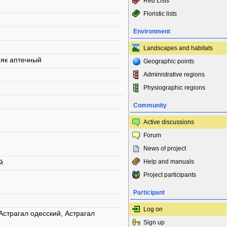
Red Lists
Floristic lists
Environment
Landscapes and habitats
няк аптечный
Geographic points
Administrative regions
Physiographic regions
Community
Active discussions
Forum
News of project
й
Help and manuals
Project participants
Participant
Log on
страгал одесский, Астрагал
Sign up