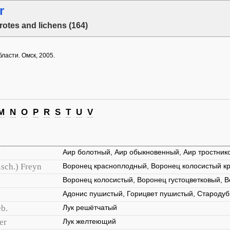
r
rotes and lichens (164)
ласти. Омск, 2005.
M
N
O
P
R
S
T
U
V
Аир болотный, Аир обыкновенный, Аир тростник
isch.) Freyn
Воронец красноплодный, Воронец колосистый к
Воронец колосистый, Воронец густоцветковый, 
Адонис пушистый, Горицвет пушистый, Стародуб
b.
Лук решётчатый
er
Лук желтеющий