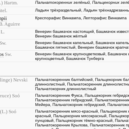
.) Hartm.
Пальчатокоренник зелёный, Пальцекорник зел
tel.
Ладьян трёхраздельный, Ладьян трёхнадрезанн
mpii
Креспорафис Винкампа, Лепторафис Винкампа
B. Aguirre
L.
Венерин башмачок настоящий, Башмачок извест
Венерин башмачок жёлтый
Sw.
Венерин башмачок капельный, Башмачок капель
Башмачок пятнистый, Венерин башмачок крапча
os
Sw.
Венерин башмачок крупноцветковый, Башмачок 
крупноцветный, Башмачок Тунберга
linge) Nevski
Пальчатокоренник балтийский, Пальцекорник ба
длиннолистный, Пальчатокоренник длиннолистны
Пальчатокорник длиннолистный
ruce) Soó
Пальчатокоренник Фукса, Пальцекорник гебридск
Пальчатокоренник гебридский, Пальчатокоренни
Мейера, Пальчатокорник гебридский, Пальчаток
(L.) Soó
Пальчатокоренник мясо-красный, Пальцекорник 
красный, Пальцекорник мясокрасный, Пальцеко
пунцовый, Пальцекорник тёмно-красный, Пальча
Пальчатокоренник Крылова, Пальчатокоренник 