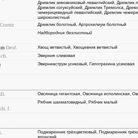
Дремлик зимовниковый левантийский, Дремлик л
Дремлик согуксуйский, Дремлик Тремолса, Дрем
чемерицевидный левантийский, Дремлик чемер
широколистный
 Crantz
Дремлик болотный, Артрохилиум болотный
Надбородник безлистный
um
Desf.
Хвощ ветвистый, Хвощевник ветвистый
Ach.
Эверния сливовая
m
Эверниаструм усиковый, Гипотрахина усиковая
ll.
Овсяница гигантская, Овсяница исполинская, Ов
Рябчик шахматовидный, Рябчик малый
lt. f.
.
Подмаренник трёхцветковый, Подмаренник трёх
японский