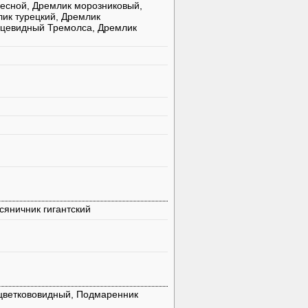
есной, Дремлик морозниковый,
лик турецкий, Дремлик
ицевидный Тремолса, Дремлик
сяничник гигантский
цветкововидный, Подмаренник