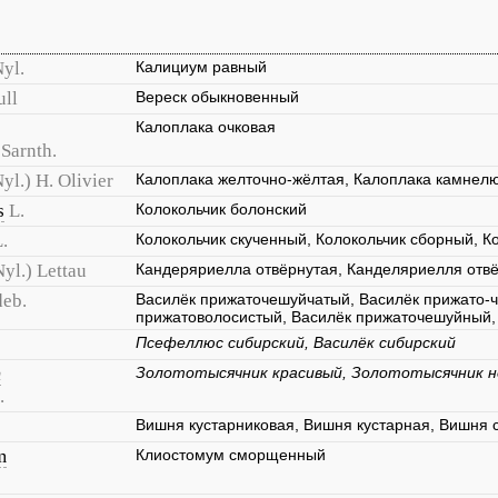
yl.
Калициум равный
ull
Вереск обыкновенный
Калоплака очковая
 Sarnth.
yl.) H. Olivier
Калоплака желточно-жёлтая, Калоплака камнел
s
L.
Колокольчик болонский
.
Колокольчик скученный, Колокольчик сборный, К
Nyl.) Lettau
Кандеряриелла отвёрнутая, Канделяриелля отв
eb.
Василёк прижаточешуйчатый, Василёк прижато-
прижатоволосистый, Василёк прижаточешуйный,
Псефеллюс сибирский, Василёк сибирский
m
Золототысячник красивый, Золототысячник 
.
Вишня кустарниковая, Вишня кустарная, Вишня 
m
Клиостомум сморщенный