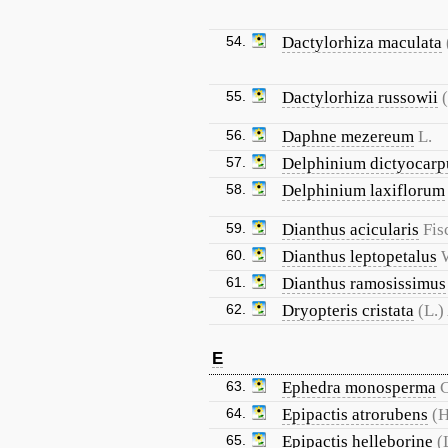
54.
Dactylorhiza maculata
55.
Dactylorhiza russowii
56.
Daphne mezereum
L.
57.
Delphinium dictyocar
58.
Delphinium laxiflorum
59.
Dianthus acicularis
Fis
60.
Dianthus leptopetalus
61.
Dianthus ramosissimus
62.
Dryopteris cristata
(L.)
E
63.
Ephedra monosperma
C
64.
Epipactis atrorubens
(H
65.
Epipactis helleborine
(