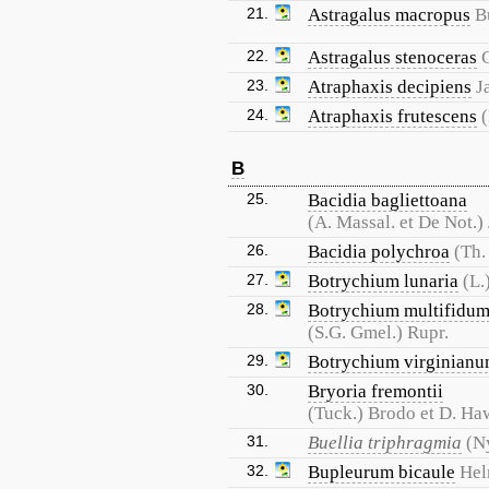
21.
Astragalus macropus
B
22.
Astragalus stenoceras
23.
Atraphaxis decipiens
J
24.
Atraphaxis frutescens
B
25.
Bacidia bagliettoana
(A. Massal. et De Not.) 
26.
Bacidia polychroa
(Th.
27.
Botrychium lunaria
(L.
28.
Botrychium multifidu
(S.G. Gmel.) Rupr.
29.
Botrychium virginian
30.
Bryoria fremontii
(Tuck.) Brodo et D. Ha
31.
Buellia triphragmia
(N
32.
Bupleurum bicaule
He