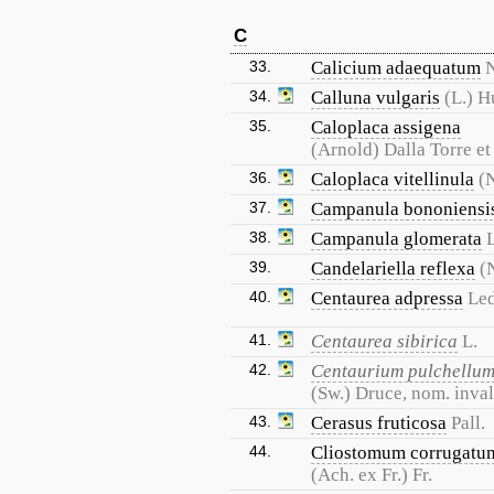
C
33.
Calicium adaequatum
N
34.
Calluna vulgaris
(L.) H
35.
Caloplaca assigena
(Arnold) Dalla Torre et
36.
Caloplaca vitellinula
(N
37.
Campanula bononiensi
38.
Campanula glomerata
L
39.
Candelariella reflexa
(
40.
Centaurea adpressa
Led
41.
Centaurea sibirica
L.
42.
Centaurium pulchellu
(Sw.) Druce, nom. inval
43.
Cerasus fruticosa
Pall.
44.
Cliostomum corrugatu
(Ach. ex Fr.) Fr.