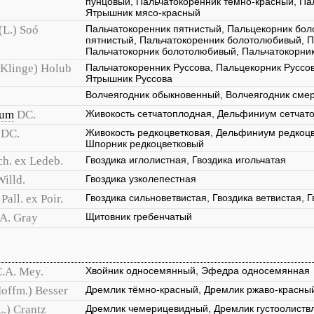
пунцовый, Пальчатокоренник тёмно-красный, Па
Ятрышник мясо-красный
(L.) Soó
Пальчатокоренник пятнистый, Пальцекорник бо
пятнистый, Пальчатокоренник болотолюбивый, П
Пальчатокорник болотолюбивый, Пальчатокорни
(Klinge) Holub
Пальчатокоренник Руссова, Пальцекорник Руссов
Ятрышник Руссова
Волчеягодник обыкновенный, Волчеягодник сме
pum
DC.
Живокость сетчатоплодная, Дельфиниум сетчат
DC.
Живокость редкоцветковая, Дельфиниум редкоцв
Шпорник редкоцветковый
ch. ex Ledeb.
Гвоздика иглолистная, Гвоздика игольчатая
Willd.
Гвоздика узколепестная
Pall. ex Poir.
Гвоздика сильноветвистая, Гвоздика ветвистая, 
 A. Gray
Щитовник гребенчатый
.A. Mey.
Хвойник односемянный, Эфедра односемянная
offm.) Besser
Дремлик тёмно-красный, Дремлик ржаво-красны
L.) Crantz
Дремлик чемерицевидный, Дремлик густоолиств