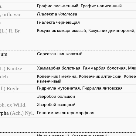
h.
Графис письменный, Графис написанный
 orth. var.
Гиалекта Флотова
.
Гиалекта чернеющая
(L.) R. Br.
Кокушник комарниковый, Кокушник длиннорогий
eum
Сарсазан шишковатый
L.) Kuntze
Хаммарбия болотная, Гаммарбия болотная, Мяк
deb.
Копеечник Гмелина, Копеечник алтайский, Копее
изменчивый
 f.) Royle
Гидрилла мутовчатая, Гидрилла литовская
Зверобой большой
ph. ex Willd.
Зверобой изящный
rpha
(Ach.) Nyl.
Гипогимния энтероморфная