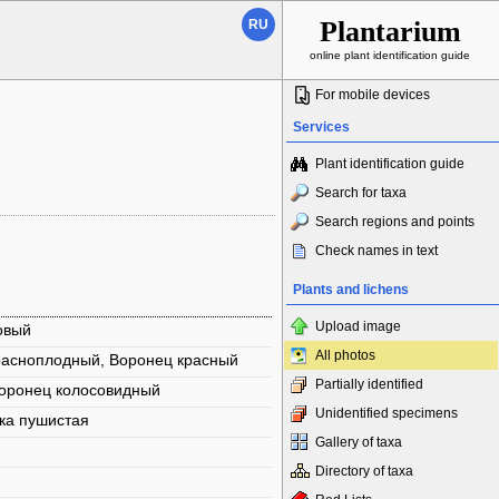
Plantarium
RU
online plant identification guide
For mobile devices
Services
Plant identification guide
Search for taxa
Search regions and points
Check names in text
Plants and lichens
Upload image
овый
All photos
расноплодный, Воронец красный
Partially identified
Воронец колосовидный
Unidentified specimens
ка пушистая
Gallery of taxa
Directory of taxa