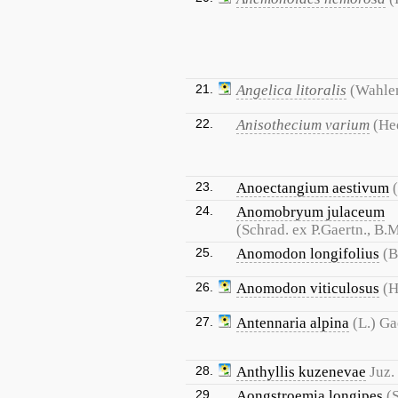
21.
Angelica litoralis
(Wahlen
22.
Anisothecium varium
(He
23.
Anoectangium aestivum
24.
Anomobryum julaceum
(Schrad. ex P.Gaertn., B.
25.
Anomodon longifolius
(B
26.
Anomodon viticulosus
(H
27.
Antennaria alpina
(L.) Ga
28.
Anthyllis kuzenevae
Juz.
29.
Aongstroemia longipes
(