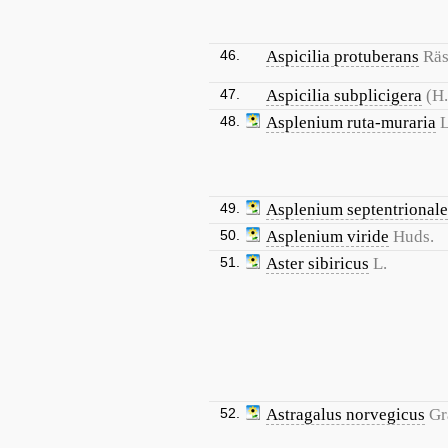
46.
Aspicilia protuberans
Rä
47.
Aspicilia subplicigera
(H
48.
Asplenium ruta-muraria
L
49.
Asplenium septentrionale
50.
Asplenium viride
Huds.
51.
Aster sibiricus
L.
52.
Astragalus norvegicus
Gr