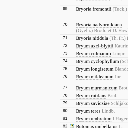
69.
Bryoria fremontii
(Tuck.)
70.
Bryoria nadvornikiana
(Gyeln.) Brodo et D. Haw
71.
Bryoria nitidula
(Th. Fr.)
72.
Bryum axel-blyttii
Kaurin
73.
Bryum culmannii
Limpr.
74.
Bryum cyclophyllum
(Sch
75.
Bryum longisetum
Bland
76.
Bryum mildeanum
Jur.
77.
Bryum murmanicum
Brot
78.
Bryum rutilans
Brid.
79.
Bryum savicziae
Schljak
80.
Bryum teres
Lindb.
81.
Bryum umbratum
I.Hage
82.
Butomus umbellatus
L.