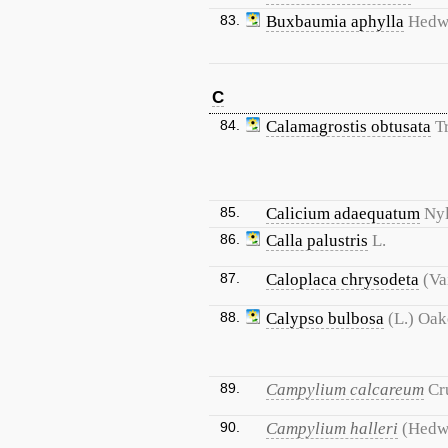
83.
Buxbaumia aphylla
Hedw
C
84.
Calamagrostis obtusata
T
85.
Calicium adaequatum
Nyl
86.
Calla palustris
L.
87.
Caloplaca chrysodeta
(Va
88.
Calypso bulbosa
(L.) Oak
89.
Campylium calcareum
Cr
90.
Campylium halleri
(Hedw.