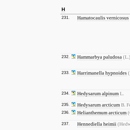
H
231.
Hamatocaulis vernicosus
232.
Hammarbya paludosa
(L.
233.
Harrimanella hypnoides
(
234.
Hedysarum alpinum
L.
235.
Hedysarum arcticum
B. F
236.
Helianthemum arcticum
(
237.
Hennediella heimii
(Hedw