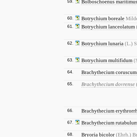
59.
Bolboschoenus maritimu
60.
Botrychium boreale
Mild
61.
Botrychium lanceolatum
62.
Botrychium lunaria
(L.) 
63.
Botrychium multifidum
(
64.
Brachythecium coruscum
65.
Brachythecium dovrense
66.
Brachythecium erythrorr
67.
Brachythecium rutabulu
68.
Bryoria bicolor
(Ehrh.) B