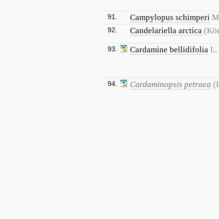
91.
Campylopus schimperi
M
92.
Candelariella arctica
(Kör
93.
Cardamine bellidifolia
L.
94.
Cardaminopsis petraea
(