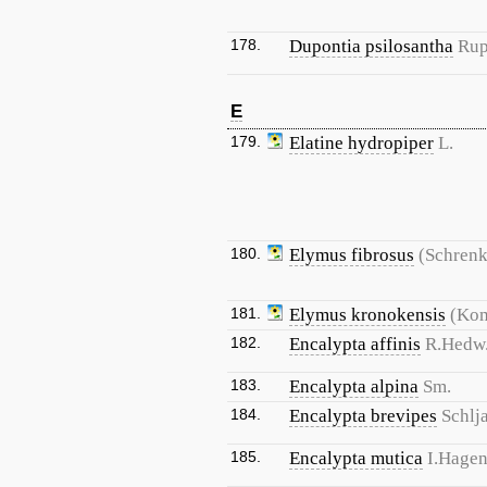
178.
Dupontia psilosantha
Rup
E
179.
Elatine hydropiper
L.
180.
Elymus fibrosus
(Schrenk
181.
Elymus kronokensis
(Kom
182.
Encalypta affinis
R.Hedw
183.
Encalypta alpina
Sm.
184.
Encalypta brevipes
Schlj
185.
Encalypta mutica
I.Hage