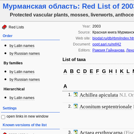
Мурманская область: Red List of 200
Protected vascular plants, mosses, liverworts, anthoce
Year:
2003
Red Lists
Source:
Красная книга Мурманск
Order
Web site:
biodat.ru/db/rbm/index.h
Document:
oopt.aari.ru/ref/42
by Latin names
Editors:
Рамзия Гайнанова
,
Лена
by Russian names
List of taxa
By families
A
B
C
D
E
F
G
H
I
K
L
by Latin names
by Russian names
A
Hierarchical
1.
Achillea apiculata
N.I. O
by Latin names
2.
Aconitum septentrionale
Settings
open links in new window
Known versions of the list
3.
Actaea erythrocarpa
(Fis