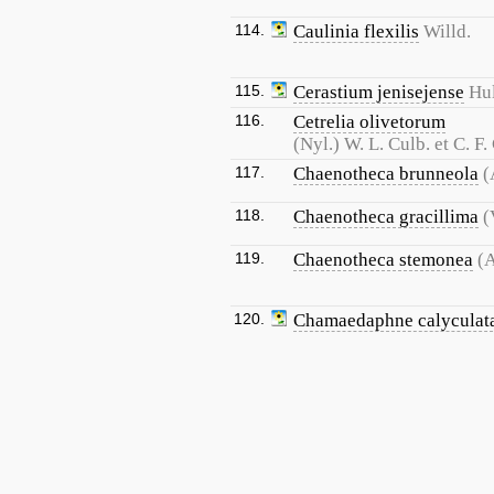
114.
Caulinia flexilis
Willd.
115.
Cerastium jenisejense
Hu
116.
Cetrelia olivetorum
(Nyl.) W. L. Culb. et C. F.
117.
Chaenotheca brunneola
(
118.
Chaenotheca gracillima
(
119.
Chaenotheca stemonea
(A
120.
Chamaedaphne calyculat