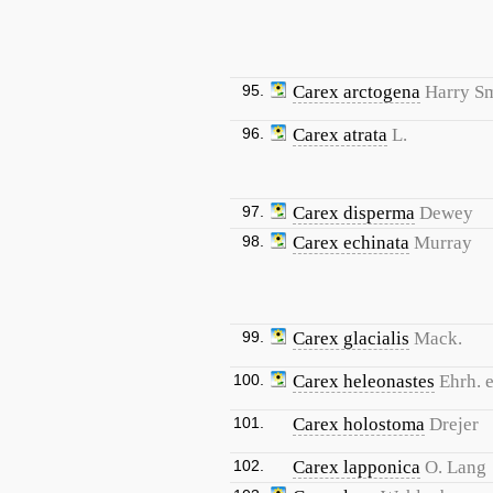
95.
Carex arctogena
Harry S
96.
Carex atrata
L.
97.
Carex disperma
Dewey
98.
Carex echinata
Murray
99.
Carex glacialis
Mack.
100.
Carex heleonastes
Ehrh. e
101.
Carex holostoma
Drejer
102.
Carex lapponica
O. Lang