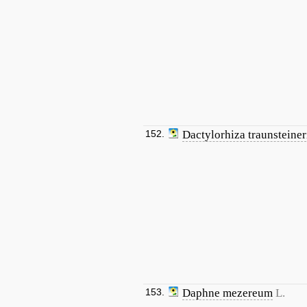
152.
Dactylorhiza traunsteiner
153.
Daphne mezereum
L.