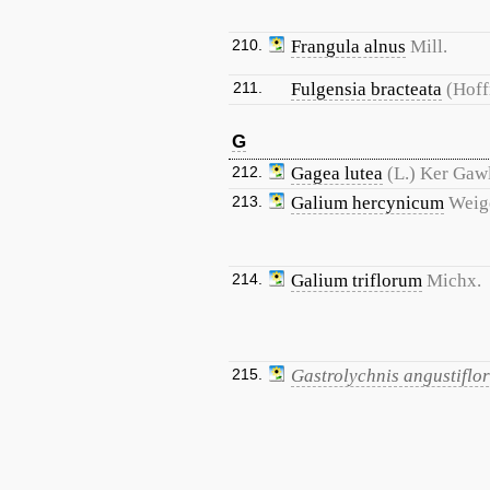
210.
Frangula alnus
Mill.
211.
Fulgensia bracteata
(Hoff
G
212.
Gagea lutea
(L.) Ker Gawl
213.
Galium hercynicum
Weig
214.
Galium triflorum
Michx.
215.
Gastrolychnis angustiflo