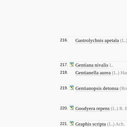
216.
Gastrolychnis apetala
(L.
217.
Gentiana nivalis
L.
218.
Gentianella aurea
(L.) Ha
219.
Gentianopsis detonsa
(Ro
220.
Goodyera repens
(L.) R. B
221.
Graphis scripta
(L.) Ach.