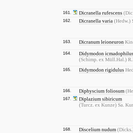
161.
Dicranella rufescens
(Dic
162.
Dicranella varia
(Hedw.) 
163.
Dicranum leioneuron
Kin
164.
Didymodon icmadophilu
(Schimp. ex Müll.Hal.) R
165.
Didymodon rigidulus
He
166.
Diphyscium foliosum
(He
167.
Diplazium sibiricum
(Turcz. ex Kunze) Sa. Ku
168.
Discelium nudum
(Dicks.