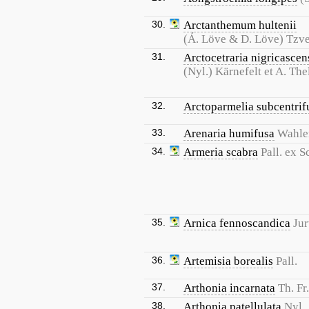
30.
Arctanthemum hultenii
(Á. Löve & D. Löve) Tzv
31.
Arctocetraria nigricascen
(Nyl.) Kärnefelt et A. The
32.
Arctoparmelia subcentrif
33.
Arenaria humifusa
Wahle
34.
Armeria scabra
Pall. ex S
35.
Arnica fennoscandica
Ju
36.
Artemisia borealis
Pall.
37.
Arthonia incarnata
Th. Fr
38.
Arthonia patellulata
Nyl.