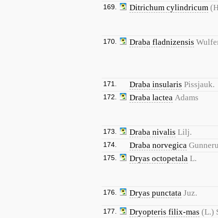
169.
Ditrichum cylindricum
(H
170.
Draba fladnizensis
Wulfe
171.
Draba insularis
Pissjauk.
172.
Draba lactea
Adams
173.
Draba nivalis
Lilj.
174.
Draba norvegica
Gunner
175.
Dryas octopetala
L.
176.
Dryas punctata
Juz.
177.
Dryopteris filix-mas
(L.)