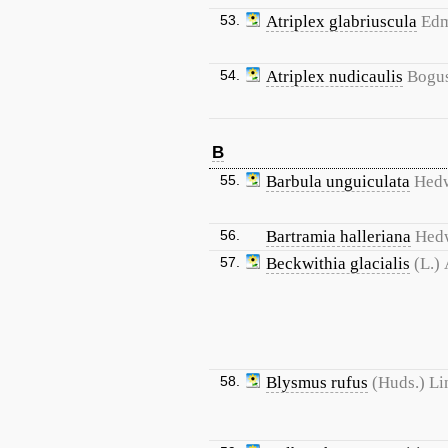
53.
Atriplex glabriuscula
Edm
54.
Atriplex nudicaulis
Bogu
B
55.
Barbula unguiculata
Hed
56.
Bartramia halleriana
Hed
57.
Beckwithia glacialis
(L.)
58.
Blysmus rufus
(Huds.) Li