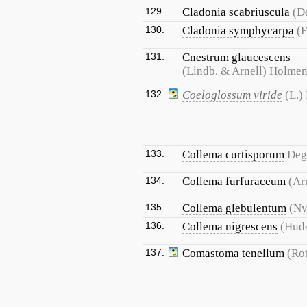
129.
Cladonia scabriuscula
(De
130.
Cladonia symphycarpa
(F
131.
Cnestrum glaucescens
(Lindb. & Arnell) Holme
132.
Coeloglossum viride
(L.)
133.
Collema curtisporum
Deg
134.
Collema furfuraceum
(Ar
135.
Collema glebulentum
(Ny
136.
Collema nigrescens
(Huds
137.
Comastoma tenellum
(Rot