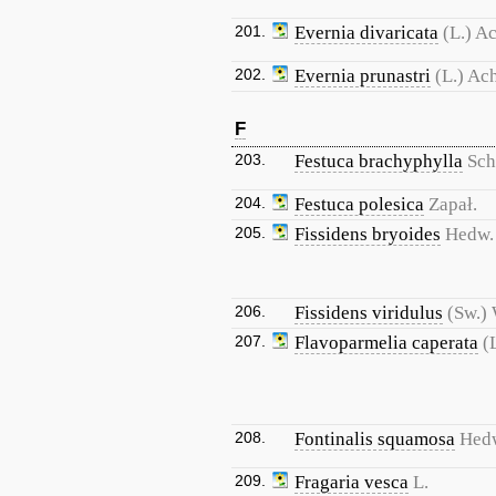
201.
Evernia divaricata
(L.) A
202.
Evernia prunastri
(L.) Ac
F
203.
Festuca brachyphylla
Sch
204.
Festuca polesica
Zapał.
205.
Fissidens bryoides
Hedw.
206.
Fissidens viridulus
(Sw.)
207.
Flavoparmelia caperata
(
208.
Fontinalis squamosa
Hed
209.
Fragaria vesca
L.