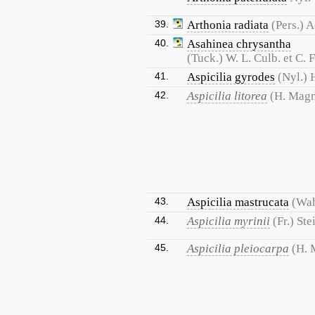
39.
Arthonia radiata
(Pers.) A
40.
Asahinea chrysantha
(Tuck.) W. L. Culb. et C. F
41.
Aspicilia gyrodes
(Nyl.) 
42.
Aspicilia litorea
(H. Magn
43.
Aspicilia mastrucata
(Wah
44.
Aspicilia myrinii
(Fr.) Ste
45.
Aspicilia pleiocarpa
(H. 