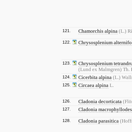
121.
Chamorchis alpina
(L.) R
122.
Chrysosplenium alternif
123.
Chrysosplenium tetrand
(Lund ex Malmgren) Th. F
124.
Cicerbita alpina
(L.) Wall
125.
Circaea alpina
L.
126.
Cladonia decorticata
(Flö
127.
Cladonia macrophyllodes
128.
Cladonia parasitica
(Hoff