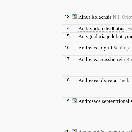
13.
Alnus kolaensis
N.I. Orlo
14.
Amblyodon dealbatus
(H
15.
Amygdalaria pelobotryo
16.
Andreaea blyttii
Schimp.
17.
Andreaea crassinervia
Br
18.
Andreaea obovata
Thed.
19.
Androsace septentrionali
20.
Anemonoides nemorosa
(