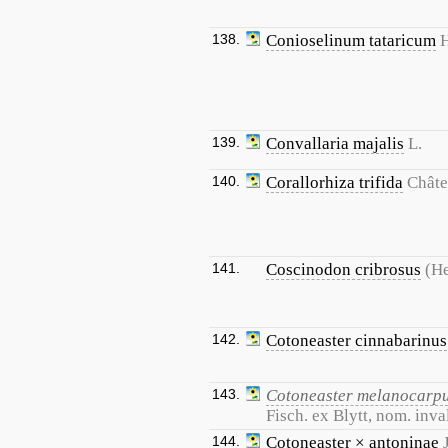
138.
Conioselinum tataricum
139.
Convallaria majalis
L.
140.
Corallorhiza trifida
Châte
141.
Coscinodon cribrosus
(H
142.
Cotoneaster cinnabarinus
143.
Cotoneaster melanocarp
Fisch. ex Blytt, nom. inva
144.
Cotoneaster × antoninae