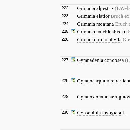
222.
Grimmia alpestris
(F.Web
223.
Grimmia elatior
Bruch ex 
224.
Grimmia montana
Bruch e
225.
Grimmia muehlenbeckii
226.
Grimmia trichophylla
Gre
227.
Gymnadenia conopsea
(L
228.
Gymnocarpium robertia
229.
Gymnostomum aerugino
230.
Gypsophila fastigiata
L.