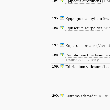
194.
Epipactis atrorubens
(Hof
195.
Epipogium aphyllum
Sw.
196.
Equisetum scirpoides
Mic
197.
Erigeron borealis
(Vierh.
198.
Eriophorum brachyanthe
Trautv. & C.A. Mey.
199.
Eritrichium villosum
(Le
200.
Eutrema edwardsii
R. Br.