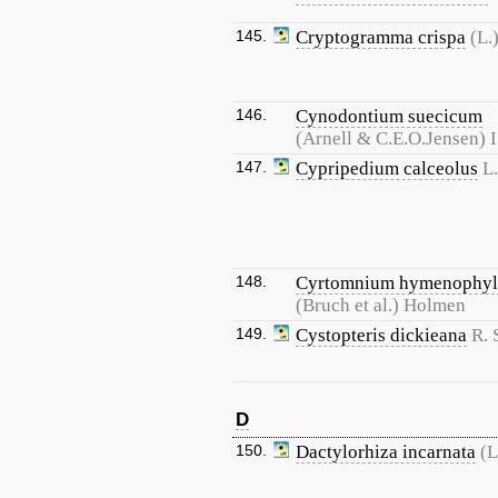
145.
Cryptogramma crispa
(L.
146.
Cynodontium suecicum
(Arnell & C.E.O.Jensen) 
147.
Cypripedium calceolus
L.
148.
Cyrtomnium hymenophy
(Bruch et al.) Holmen
149.
Cystopteris dickieana
R. 
D
150.
Dactylorhiza incarnata
(L