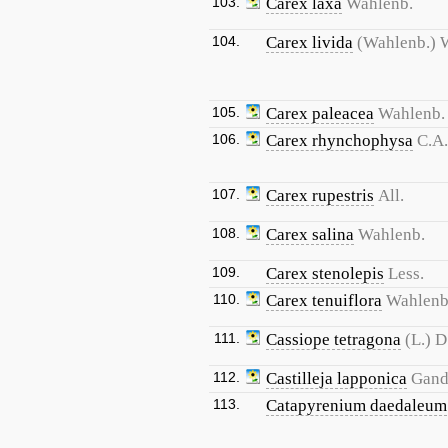
103.
Carex laxa
Wahlenb.
104.
Carex livida
(Wahlenb.) W
105.
Carex paleacea
Wahlenb.
106.
Carex rhynchophysa
C.A
107.
Carex rupestris
All.
108.
Carex salina
Wahlenb.
109.
Carex stenolepis
Less.
110.
Carex tenuiflora
Wahlenb
111.
Cassiope tetragona
(L.) 
112.
Castilleja lapponica
Gand
113.
Catapyrenium daedaleum