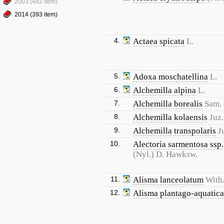
2003 (482 item)
2014 (393 item)
4.
Actaea spicata
L.
5.
Adoxa moschatellina
L.
6.
Alchemilla alpina
L.
7.
Alchemilla borealis
Sam. 
8.
Alchemilla kolaensis
Juz.
9.
Alchemilla transpolaris
J
10.
Alectoria sarmentosa ssp. 
(Nyl.) D. Hawksw.
11.
Alisma lanceolatum
With
12.
Alisma plantago-aquatica