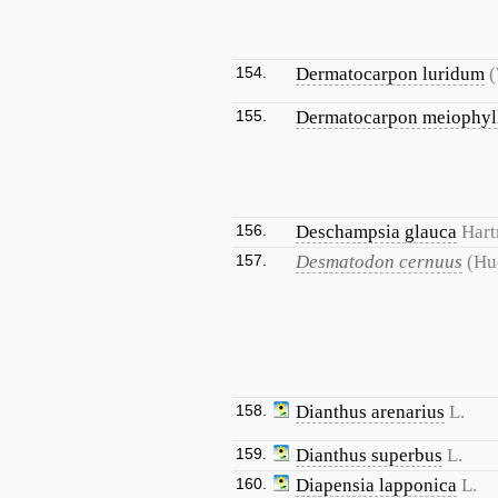
154.
Dermatocarpon luridum
(
155.
Dermatocarpon meiophyl
156.
Deschampsia glauca
Hart
157.
Desmatodon cernuus
(Hu
158.
Dianthus arenarius
L.
159.
Dianthus superbus
L.
160.
Diapensia lapponica
L.