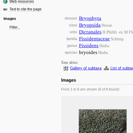
Web resources
Text to cite the page
Bryophyta
division
Images
Bryopsida
Horan.
class
Filter...
Dicranales
H.Philib. ex M.Fl
ordo
Fissidentaceae
Schimp.
familia
Fissidens
Hedw.
genus
bryoides
Hedw.
species
See also:
Gallery of subtaxa
List of subta
Images
From 1 to 8 are shown (8 of 8 found)