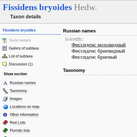
Fissidens
bryoides
Hedw.
Taxon details
Fissidens bryoides
Russian names
Scientific:
Taxon details
Фиссиденс моховидный
Gallery of subtaxa
Фиссиденс бриевидный
List of subtaxa
Фиссиденс бриевый
Discussion (1)
Taxonomy
Show section
Russian names
Taxonomy
Images
Locations on map
Other information
Red Lists
Floristic lists