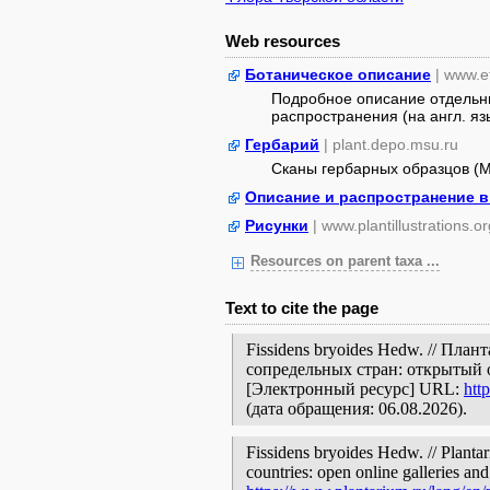
Web resources
Ботаническое описание
| www.e
Подробное описание отдельны
распространения (на англ. яз
Гербарий
| plant.depo.msu.ru
Сканы гербарных образцов (
Описание и распространение 
Рисунки
| www.plantillustrations.or
Resources on parent taxa ...
Text to cite the page
Fissidens bryoides Hedw. // Пла
сопредельных стран: открытый 
[Электронный ресурс] URL:
htt
(дата обращения: 06.08.2026).
Fissidens bryoides Hedw. // Planta
countries: open online galleries and