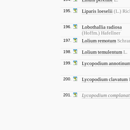
195.
Liparis loeselii
(L.) Ric
196.
Lobothallia radiosa
(Hoffm.) Hafellner
197.
Lolium remotum
Schra
198.
Lolium temulentum
L.
199.
Lycopodium annotinu
200.
Lycopodium clavatum
201.
Lycopodium complana