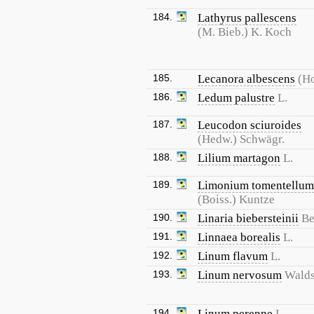
184.
Lathyrus pallescens
(M. Bieb.) K. Koch
185.
Lecanora albescens
(Ho
186.
Ledum palustre
L.
187.
Leucodon sciuroides
(Hedw.) Schwägr.
188.
Lilium martagon
L.
189.
Limonium tomentellum
(Boiss.) Kuntze
190.
Linaria biebersteinii
Be
191.
Linnaea borealis
L.
192.
Linum flavum
L.
193.
Linum nervosum
Walds
194.
Linum perenne
L.