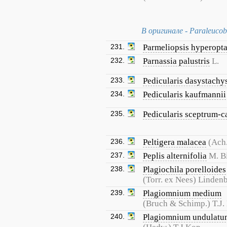
В оригинале - Paraleucob
231.
Parmeliopsis hyperopt
232.
Parnassia palustris
L.
233.
Pedicularis dasystachy
234.
Pedicularis kaufmannii
235.
Pedicularis sceptrum-c
236.
Peltigera malacea
(Ach
237.
Peplis alternifolia
M. B
238.
Plagiochila porelloides
(Torr. ex Nees) Lindenb
239.
Plagiomnium medium
(Bruch & Schimp.) T.J.
240.
Plagiomnium undulatu