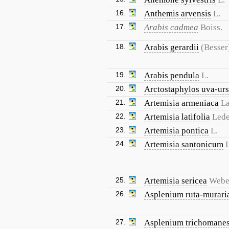
16.
Anthemis arvensis
L.
17.
Arabis cadmea
Boiss.
18.
Arabis gerardii
(Besser
19.
Arabis pendula
L.
20.
Arctostaphylos uva-urs
21.
Artemisia armeniaca
L
22.
Artemisia latifolia
Lede
23.
Artemisia pontica
L.
24.
Artemisia santonicum
L
25.
Artemisia sericea
Webe
26.
Asplenium ruta-murari
27.
Asplenium trichomane