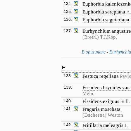
134.
Euphorbia kaleniczenk
135.
Euphorbia sareptana
A.
136.
Euphorbia seguieriana
137.
Eurhynchium angustire
(Broth.) T.J.Kop.
В оригинале - Eurhynchiu
F
138.
Festuca regeliana
Pavl
139.
Fissidens bryoides var.
Meln.
140.
Fissidens exiguus
Sull.
141.
Fragaria moschata
(Duchesne) Weston
142.
Fritillaria meleagris
L.