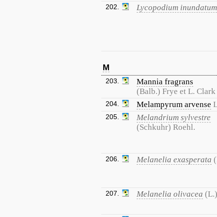
202.
Lycopodium inundatum
M
203.
Mannia fragrans
(Balb.) Frye et L. Clark
204.
Melampyrum arvense
L
205.
Melandrium sylvestre
(Schkuhr) Roehl.
206.
Melanelia exasperata
(
207.
Melanelia olivacea
(L.