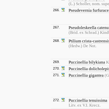
(L.) Scholler, nom. supe
266.
Pseudevernia furfurace
267.
Pseudoleskeella catenu
(Brid. ex Schrad.) Kind
268.
Ptilium crista-castrensi
(Hedw.) De Not.
269.
Puccinellia bilykiana
K
270.
Puccinellia dolicholepi
271.
Puccinellia gigantea
(G
272.
Puccinellia tenuissima
Litv. ex V.I. Krecz.