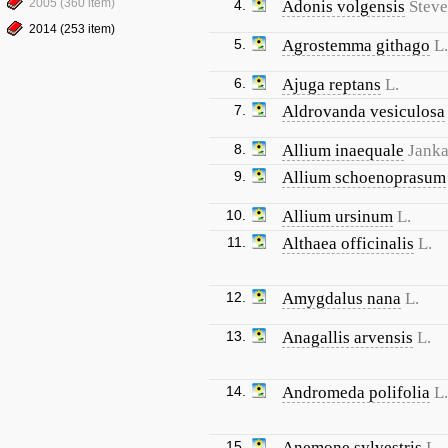
2005 (360 item)
4.
Adonis volgensis
Steve
2014 (253 item)
5.
Agrostemma githago
L.
6.
Ajuga reptans
L.
7.
Aldrovanda vesiculosa
8.
Allium inaequale
Jank
9.
Allium schoenoprasum
10.
Allium ursinum
L.
11.
Althaea officinalis
L.
12.
Amygdalus nana
L.
13.
Anagallis arvensis
L.
14.
Andromeda polifolia
L.
15.
Anemone sylvestris
L.