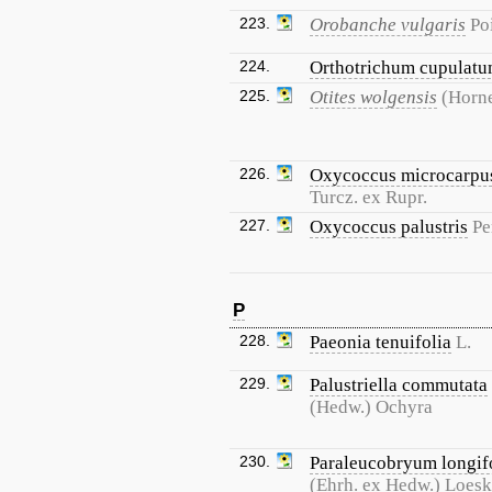
223.
Orobanche vulgaris
Poi
224.
Orthotrichum cupulat
225.
Otites wolgensis
(Horn
226.
Oxycoccus microcarpu
Turcz. ex Rupr.
227.
Oxycoccus palustris
Pe
P
228.
Paeonia tenuifolia
L.
229.
Palustriella commutata
(Hedw.) Ochyra
230.
Paraleucobryum longif
(Ehrh. ex Hedw.) Loes