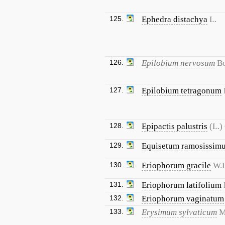
125.
Ephedra distachya
L.
126.
Epilobium nervosum
Bo
127.
Epilobium tetragonum
128.
Epipactis palustris
(L.)
129.
Equisetum ramosissim
130.
Eriophorum gracile
W.D
131.
Eriophorum latifolium
132.
Eriophorum vaginatum
133.
Erysimum sylvaticum
M