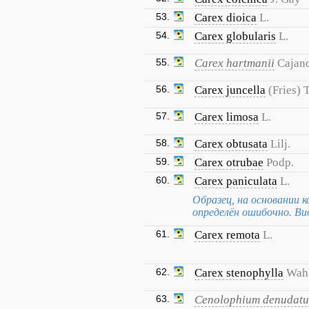
53.
Carex dioica
L.
54.
Carex globularis
L.
55.
Carex hartmanii
Cajan
56.
Carex juncella
(Fries) T
57.
Carex limosa
L.
58.
Carex obtusata
Lilj.
59.
Carex otrubae
Podp.
60.
Carex paniculata
L.
Образец, на основании к
определён ошибочно. Ви
61.
Carex remota
L.
62.
Carex stenophylla
Wah
63.
Cenolophium denudat