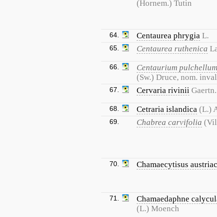
(Hornem.) Tutin
64.
Centaurea phrygia
L.
65.
Centaurea ruthenica
L
66.
Centaurium pulchellu
(Sw.) Druce, nom. inval
67.
Cervaria rivinii
Gaertn.
68.
Cetraria islandica
(L.) 
69.
Chabrea carvifolia
(Vil
70.
Chamaecytisus austria
71.
Chamaedaphne calycul
(L.) Moench