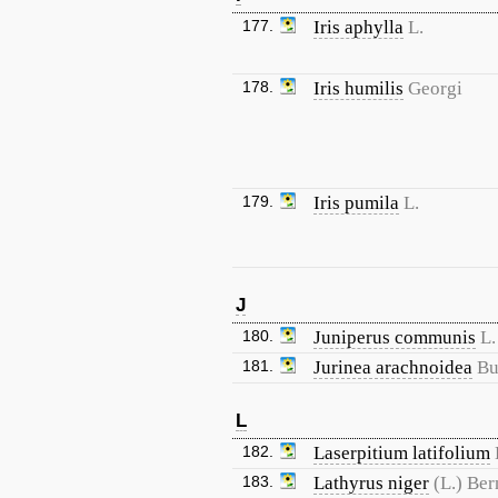
177.
Iris aphylla
L.
178.
Iris humilis
Georgi
179.
Iris pumila
L.
J
180.
Juniperus communis
L.
181.
Jurinea arachnoidea
Bu
L
182.
Laserpitium latifolium
183.
Lathyrus niger
(L.) Ber