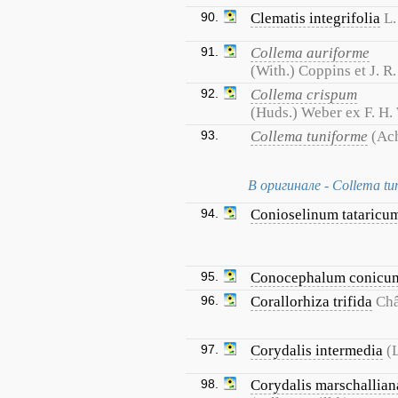
90.
Clematis integrifolia
L.
91.
Collema auriforme
(With.) Coppins et J. 
92.
Collema crispum
(Huds.) Weber ex F. H.
93.
Collema tuniforme
(Ach
В оригинале - Collema tu
94.
Conioselinum tataricu
95.
Conocephalum conicu
96.
Corallorhiza trifida
Châ
97.
Corydalis intermedia
(
98.
Corydalis marschallian