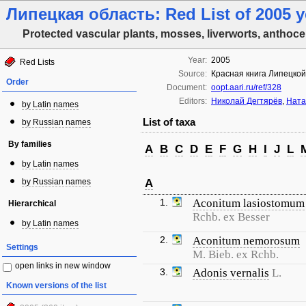
Липецкая область: Red List of 2005 y
Protected vascular plants, mosses, liverworts, anthoce
Year:
2005
Red Lists
Source:
Красная книга Липецкой 
Order
Document:
oopt.aari.ru/ref/328
Editors:
Николай Дегтярёв
,
Ната
by Latin names
List of taxa
by Russian names
By families
A
B
C
D
E
F
G
H
I
J
L
by Latin names
by Russian names
A
1.
Aconitum lasiostomum
Hierarchical
Rchb. ex Besser
by Latin names
2.
Aconitum nemorosum
Settings
M. Bieb. ex Rchb.
open links in new window
3.
Adonis vernalis
L.
Known versions of the list