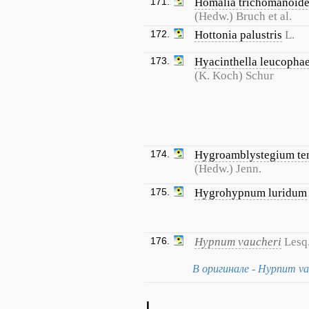
171.
Homalia trichomanoid
(Hedw.) Bruch et al.
172.
Hottonia palustris
L.
173.
Hyacinthella leucopha
(K. Koch) Schur
174.
Hygroamblystegium te
(Hedw.) Jenn.
175.
Hygrohypnum luridum
176.
Hypnum vaucheri
Lesq
В оригинале - Hypnum va
I