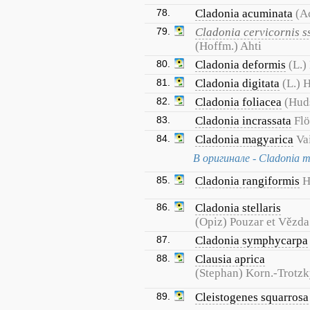
78.
Cladonia acuminata
(Ac
79.
Cladonia cervicornis ss
(Hoffm.) Ahti
80.
Cladonia deformis
(L.)
81.
Cladonia digitata
(L.) 
82.
Cladonia foliacea
(Huds
83.
Cladonia incrassata
Flö
84.
Cladonia magyarica
Va
В оригинале - Cladonia 
85.
Cladonia rangiformis
H
86.
Cladonia stellaris
(Opiz) Pouzar et Vězda
87.
Cladonia symphycarpa
88.
Clausia aprica
(Stephan) Korn.-Trotz
89.
Cleistogenes squarrosa