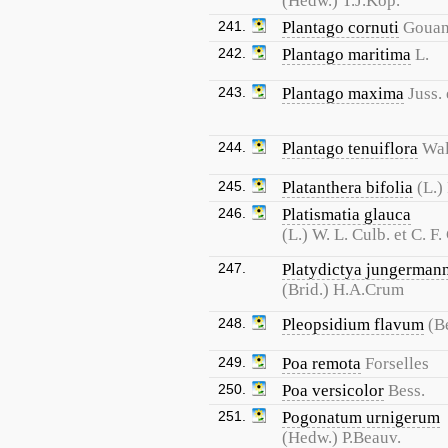
(Hedw.) T.J.Kop.
241.
Plantago cornuti
Goua
242.
Plantago maritima
L.
243.
Plantago maxima
Juss.
244.
Plantago tenuiflora
Wal
245.
Platanthera bifolia
(L.)
246.
Platismatia glauca
(L.) W. L. Culb. et C. F.
247.
Platydictya jungerman
(Brid.) H.A.Crum
248.
Pleopsidium flavum
(B
249.
Poa remota
Forselles
250.
Poa versicolor
Bess.
251.
Pogonatum urnigerum
(Hedw.) P.Beauv.