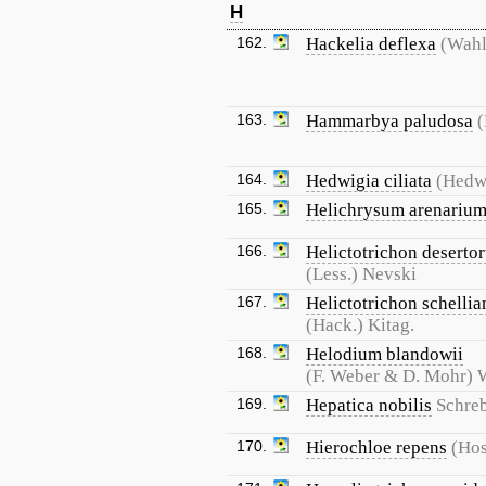
H
162.
Hackelia deflexa
(Wahl
163.
Hammarbya paludosa
(
164.
Hedwigia ciliata
(Hedw.
165.
Helichrysum arenariu
166.
Helictotrichon deserto
(Less.) Nevski
167.
Helictotrichon schelli
(Hack.) Kitag.
168.
Helodium blandowii
(F. Weber & D. Mohr) 
169.
Hepatica nobilis
Schreb
170.
Hierochloe repens
(Hos