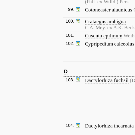
(Pall. ex Willd.) Pers.
99.
Cotoneaster alaunicus
100.
Crataegus ambigua
C.A. Mey. ex A.K. Beck
101.
Cuscuta epilinum
Weih
102.
Cypripedium calceolus
D
103.
Dactylorhiza fuchsii
(D
104.
Dactylorhiza incarnata