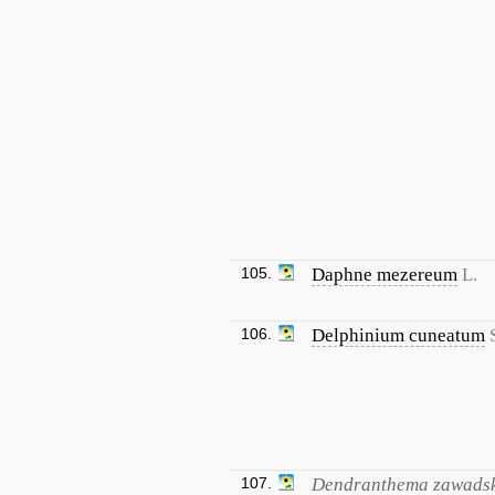
105.
Daphne mezereum
L.
106.
Delphinium cuneatum
107.
Dendranthema zawadsk