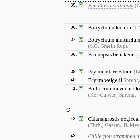
35.
Baeothryon alpinum
(L
36.
Botrychium lunaria
(L.
37.
Botrychium multifidu
(S.G. Gmel.) Rupr.
38.
Bromopsis benekenii
(
39.
Bryum intermedium
(B
40.
Bryum weigelii
Spreng
41.
Bulbocodium versicolo
(Ker-Gawler) Spreng.
C
42.
Calamagrostis neglecta
(Ehrh.) Gaertn., B. Mey
43.
Calliergon stramineum