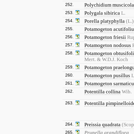
252.
Polychidium muscicola
253.
Polygala sibirica
L.
254.
Porella platyphylla
(L.)
255.
Potamogeton acutifoliu
256.
Potamogeton friesii
Rup
257.
Potamogeton nodosus
258.
Potamogeton obtusifol
Mert. & W.D.J. Koch
259.
Potamogeton praelong
260.
Potamogeton pusillus
L
261.
Potamogeton sarmaticu
262.
Potentilla collina
Wib.
263.
Potentilla pimpinelloid
264.
Preissia quadrata
(Scop
265.
Prunella grandiflora