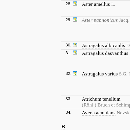
28.
Aster amellus
L.
29.
Aster pannonicus
Jacq.
30.
Astragalus albicaulis
D
31.
Astragalus dasyanthus
32.
Astragalus varius
S.G. 
33.
Atrichum tenellum
(Röhl.) Bruch et Schim
34.
Avena aemulans
Nevsk
B