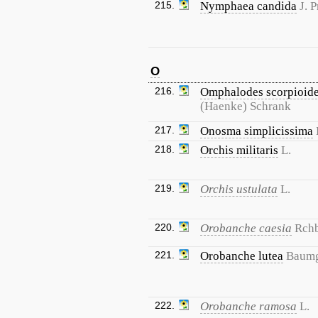
215.
Nymphaea candida
J. 
O
216.
Omphalodes scorpioid
(Haenke) Schrank
217.
Onosma simplicissima
218.
Orchis militaris
L.
219.
Orchis ustulata
L.
220.
Orobanche caesia
Rchb
221.
Orobanche lutea
Baumg
222.
Orobanche ramosa
L.