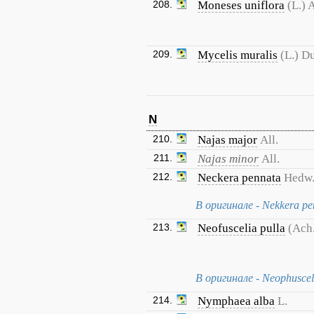
208.
Moneses uniflora
(L.) 
209.
Mycelis muralis
(L.) D
N
210.
Najas major
All.
211.
Najas minor
All.
212.
Neckera pennata
Hedw
В оригинале - Nekkera pe
213.
Neofuscelia pulla
(Ach.
В оригинале - Neophusceli
214.
Nymphaea alba
L.