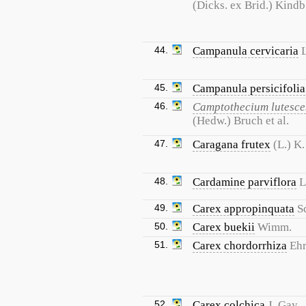
(Dicks. ex Brid.) Kindb
44.
Campanula cervicaria
L
45.
Campanula persicifolia
46.
Camptothecium lutesce
(Hedw.) Bruch et al.
47.
Caragana frutex
(L.) K
48.
Cardamine parviflora
L
49.
Carex appropinquata
S
50.
Carex buekii
Wimm.
51.
Carex chordorrhiza
Ehr
52.
Carex colchica
J. Gay