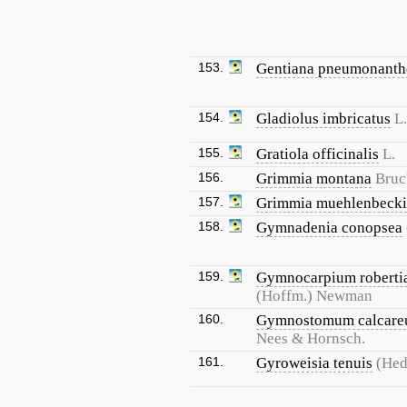
153.
Gentiana pneumonanth
154.
Gladiolus imbricatus
L.
155.
Gratiola officinalis
L.
156.
Grimmia montana
Bruch
157.
Grimmia muehlenbecki
158.
Gymnadenia conopsea
159.
Gymnocarpium robert
(Hoffm.) Newman
160.
Gymnostomum calcar
Nees & Hornsch.
161.
Gyroweisia tenuis
(Hed