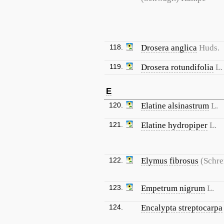
118.
Drosera anglica
Huds.
119.
Drosera rotundifolia
L.
E
120.
Elatine alsinastrum
L.
121.
Elatine hydropiper
L.
122.
Elymus fibrosus
(Schre
123.
Empetrum nigrum
L.
124.
Encalypta streptocarpa