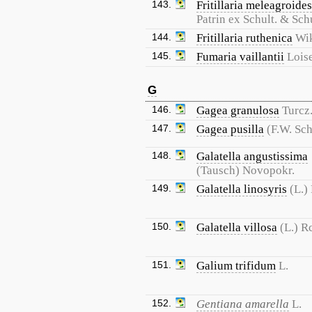
143.
Fritillaria meleagroides
Patrin ex Schult. & Schu
144.
Fritillaria ruthenica
Wik
145.
Fumaria vaillantii
Loise
G
146.
Gagea granulosa
Turcz
147.
Gagea pusilla
(F.W. Sc
148.
Galatella angustissima
(Tausch) Novopokr.
149.
Galatella linosyris
(L.)
150.
Galatella villosa
(L.) Rc
151.
Galium trifidum
L.
152.
Gentiana amarella
L.