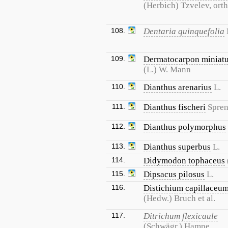
(Herbich) Tzvelev, orth.
108.
Dentaria quinquefolia
109.
Dermatocarpon miniat
(L.) W. Mann
110.
Dianthus arenarius
L.
111.
Dianthus fischeri
Spren
112.
Dianthus polymorphus
113.
Dianthus superbus
L.
114.
Didymodon tophaceus
115.
Dipsacus pilosus
L.
116.
Distichium capillaceu
(Hedw.) Bruch et al.
117.
Ditrichum flexicaule
(Schwägr.) Hampe