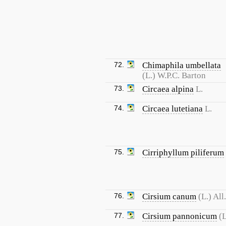
72.
Chimaphila umbellata
(L.) W.P.C. Barton
73.
Circaea alpina
L.
74.
Circaea lutetiana
L.
75.
Cirriphyllum piliferum
76.
Cirsium canum
(L.) All.
77.
Cirsium pannonicum
(L