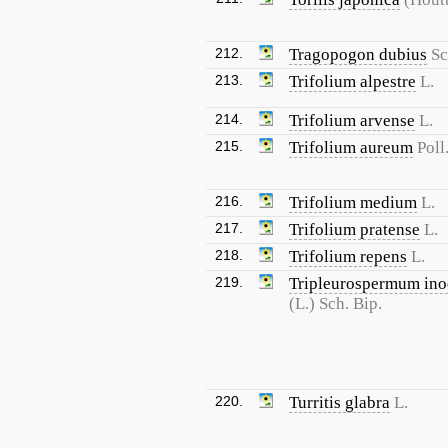
212.
Tragopogon dubius
Sc
213.
Trifolium alpestre
L.
214.
Trifolium arvense
L.
215.
Trifolium aureum
Poll
216.
Trifolium medium
L.
217.
Trifolium pratense
L.
218.
Trifolium repens
L.
219.
Tripleurospermum in
(L.) Sch. Bip.
220.
Turritis glabra
L.