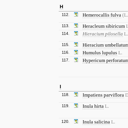
H
112.
Hemerocallis fulva
(L.
113.
Heracleum sibiricum
L
114.
Hieracium pilosella
L.
115.
Hieracium umbellatu
116.
Humulus lupulus
L.
117.
Hypericum perforatu
I
118.
Impatiens parviflora
D
119.
Inula hirta
L.
120.
Inula salicina
L.