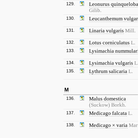
129.
Leonurus quinqueloba
Gilib.
130.
Leucanthemum vulgar
131.
Linaria vulgaris
Mill.
132.
Lotus corniculatus
L.
133.
Lysimachia nummular
134.
Lysimachia vulgaris
L
135.
Lythrum salicaria
L.
M
136.
Malus domestica
(Suckow) Borkh.
137.
Medicago falcata
L.
138.
Medicago × varia
Mar