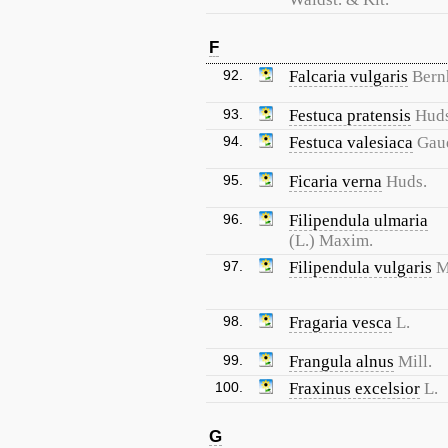
F
92.
Falcaria vulgaris
Bern
93.
Festuca pratensis
Huds
94.
Festuca valesiaca
Gau
95.
Ficaria verna
Huds.
96.
Filipendula ulmaria
(L.) Maxim.
97.
Filipendula vulgaris
M
98.
Fragaria vesca
L.
99.
Frangula alnus
Mill.
100.
Fraxinus excelsior
L.
G