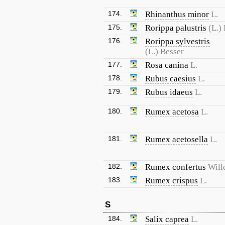
174.
Rhinanthus minor
L.
175.
Rorippa palustris
(L.)
176.
Rorippa sylvestris
(L.) Besser
177.
Rosa canina
L.
178.
Rubus caesius
L.
179.
Rubus idaeus
L.
180.
Rumex acetosa
L.
181.
Rumex acetosella
L.
182.
Rumex confertus
Will
183.
Rumex crispus
L.
S
184.
Salix caprea
L.