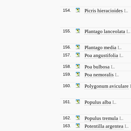
154.
Picris hieracioides
L.
155.
Plantago lanceolata
L.
156.
Plantago media
L.
157.
Poa angustifolia
L.
158.
Poa bulbosa
L.
159.
Poa nemoralis
L.
160.
Polygonum aviculare
161.
Populus alba
L.
162.
Populus tremula
L.
163.
Potentilla argentea
L.