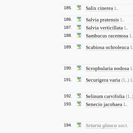
185.
Salix cinerea
L.
186.
Salvia pratensis
L.
187.
Salvia verticillata
L.
188.
Sambucus racemosa
L
189.
Scabiosa ochroleuca
L
190.
Scrophularia nodosa
L
191.
Securigera varia
(L.) 
192.
Selinum carvifolia
(L.
193.
Senecio jacobaea
L.
194.
Setaria glauca
auct.