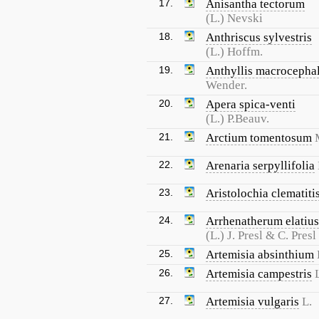
17.
Anisantha tectorum
(L.) Nevski
18.
Anthriscus sylvestris
(L.) Hoffm.
19.
Anthyllis macrocepha
Wender.
20.
Apera spica-venti
(L.) P.Beauv.
21.
Arctium tomentosum
22.
Arenaria serpyllifolia
23.
Aristolochia clematiti
24.
Arrhenatherum elatius
(L.) J. Presl & C. Presl
25.
Artemisia absinthium
26.
Artemisia campestris
27.
Artemisia vulgaris
L.