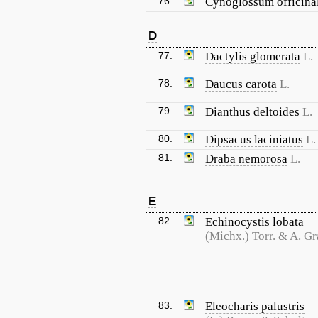
76.
Cynoglossum officina
D
77.
Dactylis glomerata
L.
78.
Daucus carota
L.
79.
Dianthus deltoides
L.
80.
Dipsacus laciniatus
L.
81.
Draba nemorosa
L.
E
82.
Echinocystis lobata
(Michx.) Torr. & A. G
83.
Eleocharis palustris