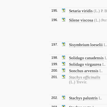
195.
Setaria viridis
(L.) P. 
196.
Silene viscosa
(L.) Per
197.
Sisymbrium loeselii
L.
198.
Solidago canadensis
L
199.
Solidago virgaurea
L.
200.
Sonchus arvensis
L.
201.
Stachys officinalis
(L.) Trevir.
202.
Stachys palustris
L.