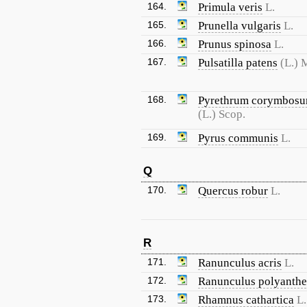
164.
Primula veris
L.
165.
Prunella vulgaris
L.
166.
Prunus spinosa
L.
167.
Pulsatilla patens
(L.) M
168.
Pyrethrum corymbos
(L.) Scop.
169.
Pyrus communis
L.
Q
170.
Quercus robur
L.
R
171.
Ranunculus acris
L.
172.
Ranunculus polyanth
173.
Rhamnus cathartica
L.