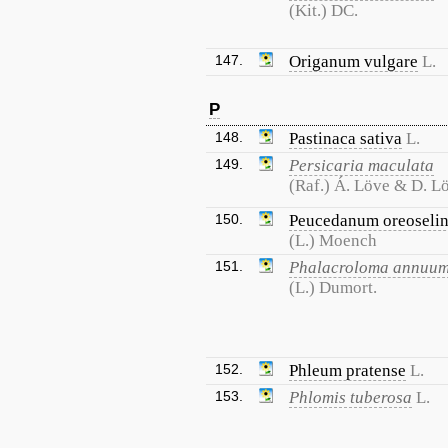
(Kit.) DC.
147.
Origanum vulgare
L.
P
148.
Pastinaca sativa
L.
149.
Persicaria maculata
(Raf.) Á. Löve & D. L
150.
Peucedanum oreoseli
(L.) Moench
151.
Phalacroloma annuu
(L.) Dumort.
152.
Phleum pratense
L.
153.
Phlomis tuberosa
L.