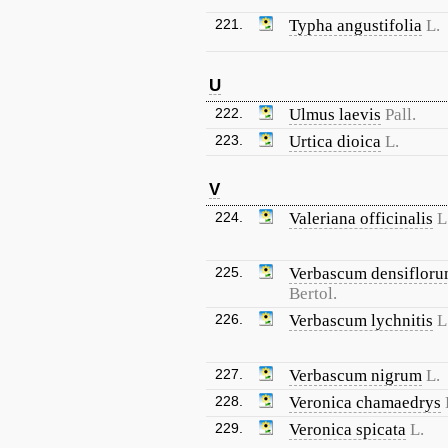
221.
Typha angustifolia
L.
U
222.
Ulmus laevis
Pall.
223.
Urtica dioica
L.
V
224.
Valeriana officinalis
L
225.
Verbascum densiflor
Bertol.
226.
Verbascum lychnitis
L
227.
Verbascum nigrum
L.
228.
Veronica chamaedrys
229.
Veronica spicata
L.