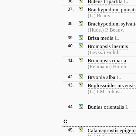
36.
Bidens tripartita
L.
37.
Brachypodium pinna
(L.) Beauv.
38.
Brachypodium sylvat
(Huds.) P. Beauv.
39.
Briza media
L.
40.
Bromopsis inermis
(Leyss.) Holub
41.
Bromopsis riparia
(Rehmann) Holub
42.
Bryonia alba
L.
43.
Buglossoides arvensis
(L.) I.M. Johnst.
44.
Bunias orientalis
L.
C
45.
Calamagrostis epigeio