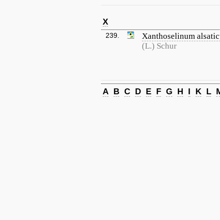
X
239.
Xanthoselinum alsati
(L.) Schur
A
B
C
D
E
F
G
H
I
K
L