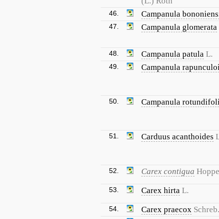
(L.) Roth
46.
Campanula bononiens
47.
Campanula glomerata
48.
Campanula patula
L.
49.
Campanula rapunculo
50.
Campanula rotundifol
51.
Carduus acanthoides
L
52.
Carex contigua
Hopp
53.
Carex hirta
L.
54.
Carex praecox
Schreb