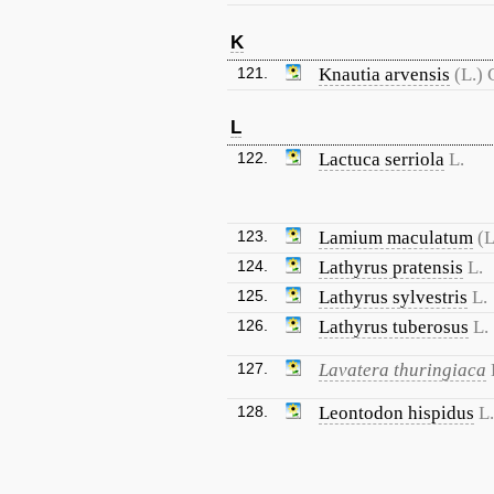
K
121.
Knautia arvensis
(L.) 
L
122.
Lactuca serriola
L.
123.
Lamium maculatum
(L
124.
Lathyrus pratensis
L.
125.
Lathyrus sylvestris
L.
126.
Lathyrus tuberosus
L.
127.
Lavatera thuringiaca
128.
Leontodon hispidus
L.