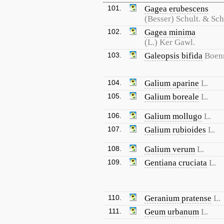
101.
Gagea erubescens
(Besser) Schult. & Schu
102.
Gagea minima
(L.) Ker Gawl.
103.
Galeopsis bifida
Boen
104.
Galium aparine
L.
105.
Galium boreale
L.
106.
Galium mollugo
L.
107.
Galium rubioides
L.
108.
Galium verum
L.
109.
Gentiana cruciata
L.
110.
Geranium pratense
L.
111.
Geum urbanum
L.