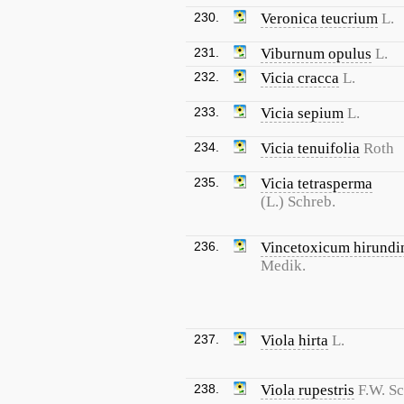
230.
Veronica teucrium
L.
231.
Viburnum opulus
L.
232.
Vicia cracca
L.
233.
Vicia sepium
L.
234.
Vicia tenuifolia
Roth
235.
Vicia tetrasperma
(L.) Schreb.
236.
Vincetoxicum hirundi
Medik.
237.
Viola hirta
L.
238.
Viola rupestris
F.W. S