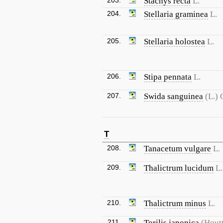
203.
Stachys recta
L.
204.
Stellaria graminea
L.
205.
Stellaria holostea
L.
206.
Stipa pennata
L.
207.
Swida sanguinea
(L.) 
T
208.
Tanacetum vulgare
L.
209.
Thalictrum lucidum
L.
210.
Thalictrum minus
L.
211.
Torilis japonica
(Houtt