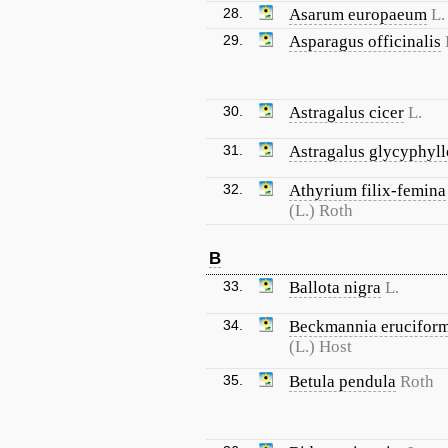
28.
Asarum europaeum
L.
29.
Asparagus officinalis
30.
Astragalus cicer
L.
31.
Astragalus glycyphyll
32.
Athyrium filix-femina
(L.) Roth
B
33.
Ballota nigra
L.
34.
Beckmannia eruciform
(L.) Host
35.
Betula pendula
Roth