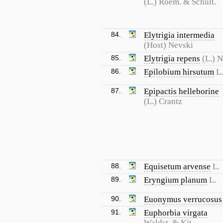
(L.) Roem. & Schult.
84.
Elytrigia intermedia
(Host) Nevski
85.
Elytrigia repens
(L.) 
86.
Epilobium hirsutum
L.
87.
Epipactis helleborine
(L.) Crantz
88.
Equisetum arvense
L.
89.
Eryngium planum
L.
90.
Euonymus verrucosus
91.
Euphorbia virgata
Waldst. & Kit.