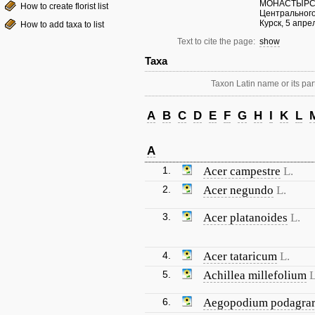
МОНАСТЫРСКА
How to create florist list
Центрального
Курск, 5 апрел
How to add taxa to list
Text to cite the page:
show
Taxa
Taxon Latin name or its part
A
B
C
D
E
F
G
H
I
K
L
A
1.
Acer campestre
L.
2.
Acer negundo
L.
3.
Acer platanoides
L.
4.
Acer tataricum
L.
5.
Achillea millefolium
L
6.
Aegopodium podagrar