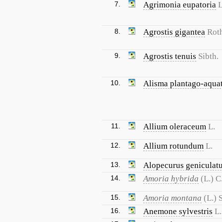
7.
Agrimonia eupatoria
L
8.
Agrostis gigantea
Rot
9.
Agrostis tenuis
Sibth.
10.
Alisma plantago-aqua
11.
Allium oleraceum
L.
12.
Allium rotundum
L.
13.
Alopecurus geniculat
14.
Amoria hybrida
(L.) C
15.
Amoria montana
(L.) 
16.
Anemone sylvestris
L.