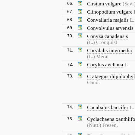
66.
Cirsium vulgare
(Savi
67.
Clinopodium vulgare
68.
Convallaria majalis
L.
69.
Convolvulus arvensis
70.
Conyza canadensis
(L.) Cronquist
71.
Corydalis intermedia
(L.) Mérat
72.
Corylus avellana
L.
73.
Crataegus rhipidophyl
Gand.
74.
Cucubalus baccifer
L.
75.
Cyclachaena xanthiifo
(Nutt.) Fresen.