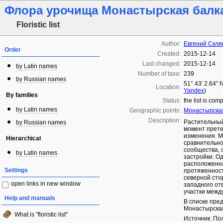
Флора урочища Монастырская балк
Floristic list
Author:
Евгений Скля
Order
Created:
2015-12-14
Last changed:
2015-12-14
by Latin names
Number of taxa:
239
by Russian names
51° 43′ 2.64″ 
Location:
Yandex
)
By families
Status:
the list is com
by Latin names
Geographic points:
Монастырска
Description:
Растительный
by Russian names
момент прет
изменения. М
Hierarchical
сравнительн
сообщества, 
by Latin names
застройки. О
расположенна
Settings
протяженность
северной сто
open links in new window
западного от
участки межд
Help and manuals
В списке пре
Монастырская
What is "floristic list"
Источник: По