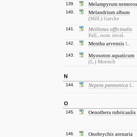
139.
Melampyrum nemoro
140.
Melandrium album
(Mill.) Garcke
141.
Melilotus officinalis
Pall., nom. inval.
142.
Mentha arvensis
L.
143.
Myosoton aquaticum
(L.) Moench
N
144.
Nepeta pannonica
L.
O
145.
Oenothera rubricaulis
146.
Onobrychis arenaria