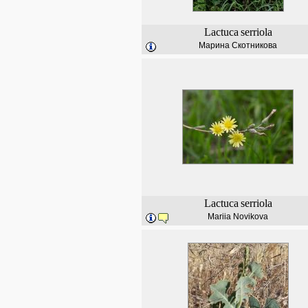
Lactuca
serriola
Марина Скотникова
Lactuca
serriola
Mariia Novikova