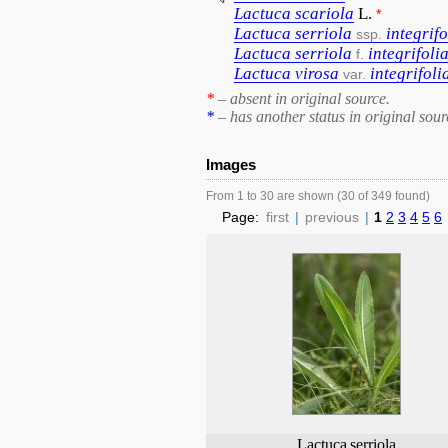
Lactuca
scariola
L.
*
Lactuca
serriola
integrifo
ssp.
Lactuca
serriola
integrifoli
f.
Lactuca
virosa
integrifoli
var.
*
– absent in original source.
*
– has another status in original sour
Images
From 1 to 30 are shown (30 of 349 found)
Page:
first
|
previous
|
1
2
3
4
5
6
Lactuca
serriola