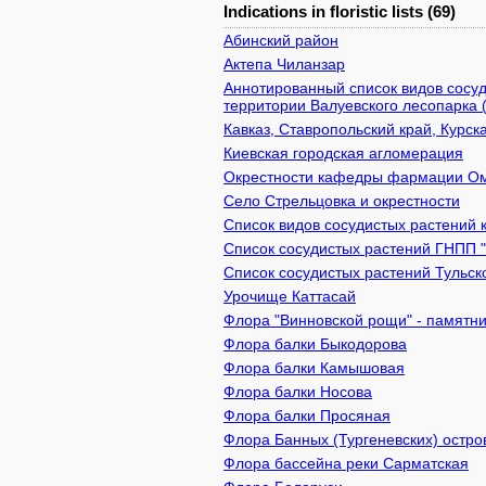
Indications in floristic lists (69)
Абинский район
Актепа Чиланзар
Аннотированный список видов сосуд
территории Валуевского лесопарка 
Кавказ, Ставропольский край, Курск
Киевcкая городская агломерация
Окрестности кафедры фармации 
Село Стрельцовка и окрестности
Список видов сосудистых растений 
Список сосудистых растений ГНПП 
Список сосудистых растений Тульск
Урочище Каттасай
Флора "Винновской рощи" - памятник
Флора балки Быкодорова
Флора балки Камышовая
Флора балки Носова
Флора балки Просяная
Флора Банных (Тургеневских) остро
Флора бассейна реки Сарматская