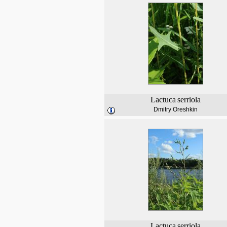
Lactuca
serriola
Dmitry Oreshkin
Lactuca
serriola