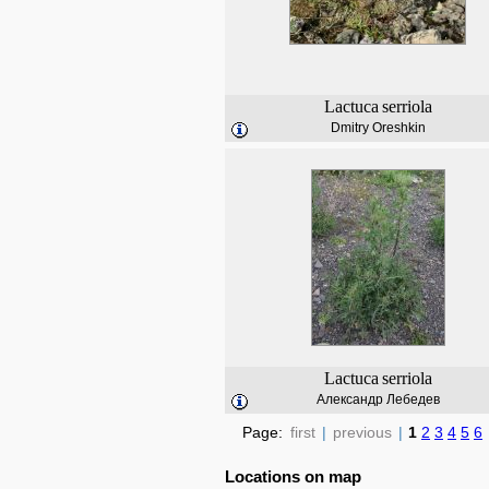
Lactuca
serriola
Dmitry Oreshkin
Lactuca
serriola
Александр Лебедев
Page:
first
|
previous
|
1
2
3
4
5
6
Locations on map