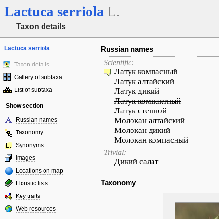
Lactuca
serriola
L.
Taxon details
Lactuca serriola
Russian names
Scientific:
Taxon details
Латук компасный
Gallery of subtaxa
Латук алтайский
List of subtaxa
Латук дикий
Латук компактный
Show section
Латук степной
Молокан алтайский
Russian names
Молокан дикий
Taxonomy
Молокан компасный
Synonyms
Trivial:
Images
Дикий салат
Locations on map
Taxonomy
Floristic lists
Key traits
Web resources