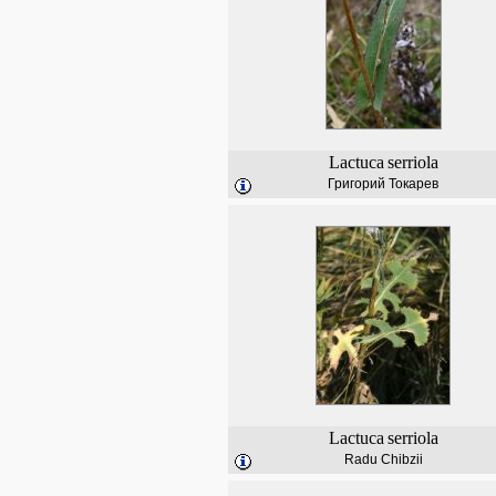
Lactuca
serriola
Григорий Токарев
Lactuca
serriola
Radu Chibzii