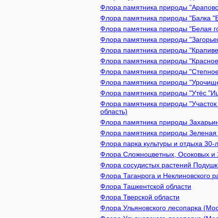
Флора памятника природы "Араповск
Флора памятника природы "Балка "Б
Флора памятника природы "Белая го
Флора памятника природы "Загорьев
Флора памятника природы "Крапивен
Флора памятника природы "Красное 
Флора памятника природы "Степное
Флора памятника природы "Урочище 
Флора памятника природы "Утёс "Иш
Флора памятника природы "Участок 
область)
Флора памятника природы Захарьинс
Флора памятника природы Зеленая з
Флора парка культуры и отдыха 30
Флора Сложноцветных, Осоковых и 
Флора сосудистых растений Подушки
Флора Таганрога и Неклиновского р
Флора Ташкентской области
Флора Тверской области
Флора Ульяновского лесопарка (Мос