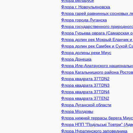
Флора Беларуси
Флора г. Новоульяновска
Флора гарей равнинных сосновых л
Флора города Луганска
Флора государственного природного
Флора Гурьева оврага (Самарская о
Флора долин рек Мокрый Еланчик и
Флора долин рек Самбек и Сухой С
Флора долины реки Миус
Флора Донецка
Флора Иле-Алатауского национально
Флора Кагальницкого района Ростов
Флора квадрата 37TDN2
Флора квадрата 37TDN3
Флора квадрата 37TDN4
Флора квадрата 37TEN2
Флора Луганской области
Флора Молдовы
Флора нижней террасы берега Миус
Флора НПП "Подільські Товтри" (Адв
Флора Нуратинского заповедника