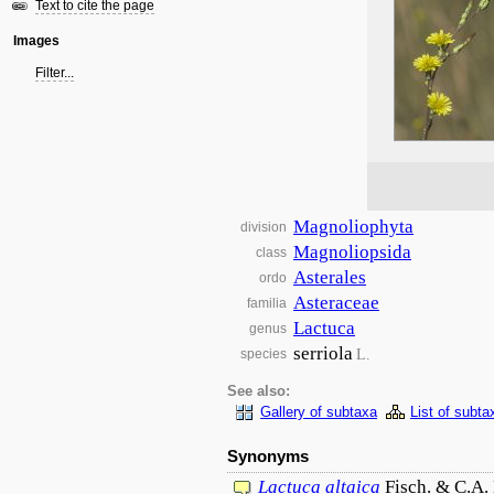
Text to cite the page
Images
Filter...
Magnoliophyta
division
Magnoliopsida
class
Asterales
ordo
Asteraceae
familia
Lactuca
genus
serriola
L.
species
See also:
Gallery of subtaxa
List of subta
Synonyms
Lactuca
altaica
Fisch. & C.A.