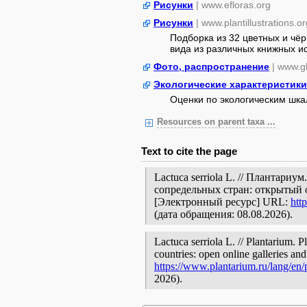
Рисунки
| www.efloras.org
Рисунки
| www.plantillustrations.or
Подборка из 32 цветных и чё
вида из различных книжных ист
Фото, распространение
| www.gb
Экологические характеристики
Оценки по экологическим шк
Resources on parent taxa ...
Text to cite the page
Lactuca serriola L. // Плантари
сопредельных стран: открытый 
[Электронный ресурс] URL:
htt
(дата обращения: 08.08.2026).
Lactuca serriola L. // Plantarium. 
countries: open online galleries and
https://www.plantarium.ru/lang/en
2026).