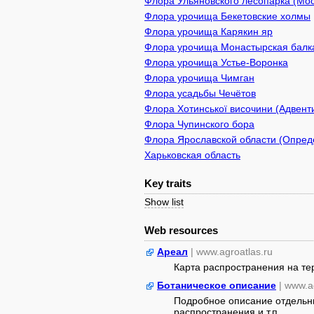
Флора Ульяновского лесопарка (Мо
Флора урочища Бекетовские холмы
Флора урочища Карякин яр
Флора урочища Монастырская балк
Флора урочища Устье-Воронка
Флора урочища Чимган
Флора усадьбы Чечётов
Флора Хотинської височини (Адвенти
Флора Чупинского бора
Флора Ярославской области (Опреде
Харьковская область
Key traits
Show list
Web resources
Ареал
| www.agroatlas.ru
Карта распространения на т
Ботаническое описание
| www.a
Подробное описание отдельны
распространения и т.п.