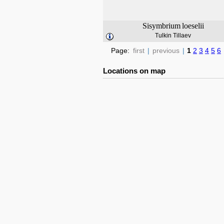
Sisymbrium
loeselii
Tulkin Tillaev
Page:
first
|
previous
|
1
2
3
4
5
6
Locations on map