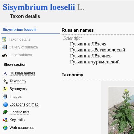
Sisymbrium
loeselii
L.
Taxon details
Sisymbrium loeselii
Russian names
Scientific:
Taxon details
Гулявник Лёзеля
Gallery of subtaxa
Гулявник жёстковолосый
List of subtaxa
Гулявник Лёзелиев
Гулявник туркменский
Show section
Russian names
Taxonomy
Taxonomy
Synonyms
Images
Locations on map
Floristic lists
Key traits
Web resources