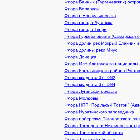
Флора Банных (Тургеневских) остро
Флора Беларуси
Флора г. Новоульяновска
Флора города Луганска
Флора города Твери
Флора Гурьева оврага (Самарская о
Флора долин рек Мокрый Еланчик и
Флора долины реки Миус
Флора Донецка
Флора Иле-Алатауского национально
Флора Кагальницкого района Ростов
Флора квадрата 37TDN2
Флора квадрата 37TDN4
Флора Луганской области
Флора Молдовы
Флора НПП "Подільські Товтри" (Адв
Флора Нуратинского заповедника
Флора побережья Таганрогского зал
Флора Таганрога и Неклиновского р
Флора Ташкентской области
Флора Тверской области