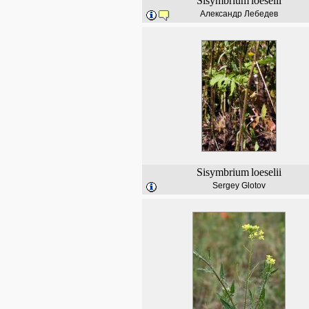
Sisymbrium
loeselii
Александр Лебедев
Sisymbrium
loeselii
Sergey Glotov