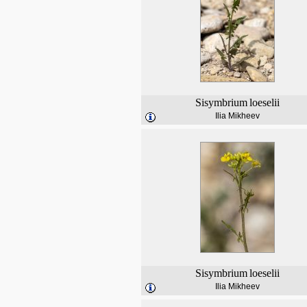
Sisymbrium
loeselii
Ilia Mikheev
Sisymbrium
loeselii
Ilia Mikheev