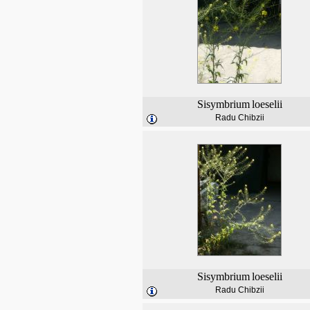
Sisymbrium
loeselii
Radu Chibzii
Sisymbrium
loeselii
Radu Chibzii