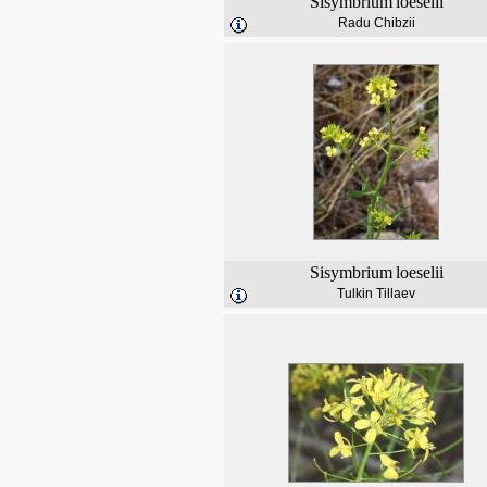
Sisymbrium
loeselii
Radu Chibzii
Sisymbrium
loeselii
Tulkin Tillaev