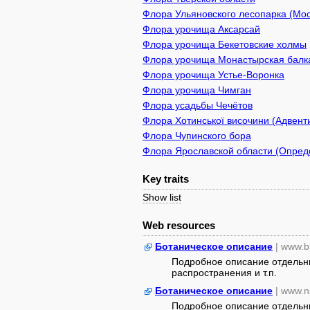
Флора Ульяновского лесопарка (Мос
Флора урочища Аксарсай
Флора урочища Бекетовские холмы
Флора урочища Монастырская балк
Флора урочища Устье-Воронка
Флора урочища Чимган
Флора усадьбы Чечётов
Флора Хотинської височини (Адвенти
Флора Чупинского бора
Флора Ярославской области (Опреде
Key traits
Show list
Web resources
Ботаническое описание
| www.b
Подробное описание отдельны
распространения и т.п.
Ботаническое описание
| www.n
Подробное описание отдельны