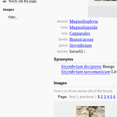
Text to cite the page
Images
Filter...
Magnoliophyta
division
Magnoliopsida
class
Capparales
ordo
Brassicaceae
familia
Sisymbrium
genus
loeselii
L.
species
Synonyms
Sisymbrium
decipiens
Bunge
Sisymbrium
turcomanicum
Lit
Images
From 1 to 30 are shown (30 of 382 found)
Page:
first
|
previous
|
1
2
3
4
5
6