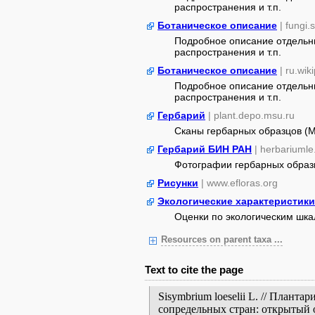
распространения и т.п.
Ботаническое описание
| fungi.
Подробное описание отдельны
распространения и т.п.
Ботаническое описание
| ru.wik
Подробное описание отдельны
распространения и т.п.
Гербарий
| plant.depo.msu.ru
Сканы гербарных образцов (
Гербарий БИН РАН
| herbariumle
Фотографии гербарных образ
Рисунки
| www.efloras.org
Экологические характеристики
Оценки по экологическим шк
Resources on parent taxa ...
Text to cite the page
Sisymbrium loeselii L. // Плант
сопредельных стран: открытый 