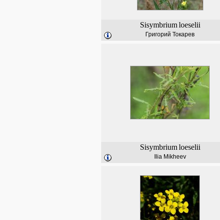
Sisymbrium
loeselii
Григорий Токарев
Sisymbrium
loeselii
Ilia Mikheev