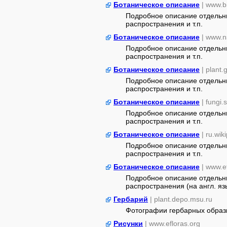
Ботаническое описание
| www.b
Подробное описание отдельны
распространения и т.п.
Ботаническое описание
| www.n
Подробное описание отдельны
распространения и т.п.
Ботаническое описание
| plant
Подробное описание отдельны
распространения и т.п.
Ботаническое описание
| fungi.
Подробное описание отдельны
распространения и т.п.
Ботаническое описание
| ru.wik
Подробное описание отдельны
распространения и т.п.
Ботаническое описание
| www.e
Подробное описание отдельны
распространения (на англ. яз
Гербарий
| plant.depo.msu.ru
Фотографии гербарных образ
Рисунки
| www.efloras.org