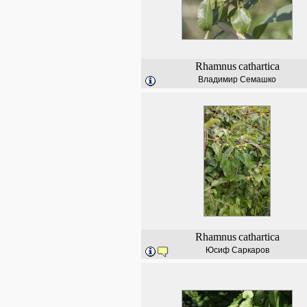
Rhamnus
cathartica
Владимир Семашко
Rhamnus
cathartica
Юсиф Саркаров