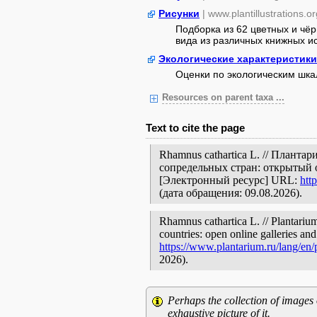
Рисунки
| www.plantillustrations.or
Подборка из 62 цветных и чё
вида из различных книжных ист
Экологические характеристики
Оценки по экологическим шк
Resources on parent taxa ...
Text to cite the page
Rhamnus cathartica L. // Плант
сопредельных стран: открытый 
[Электронный ресурс] URL:
htt
(дата обращения: 09.08.2026).
Rhamnus cathartica L. // Plantariu
countries: open online galleries and
https://www.plantarium.ru/lang/en
2026).
Perhaps the collection of images 
exhaustive picture of it.