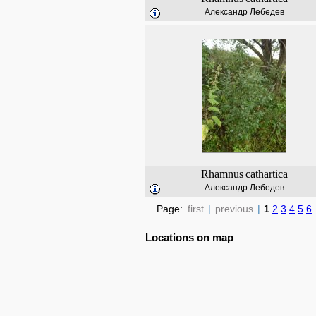
Александр Лебедев
Rhamnus
cathartica
Александр Лебедев
Page:
first
|
previous
|
1
2
3
4
5
6
Locations on map