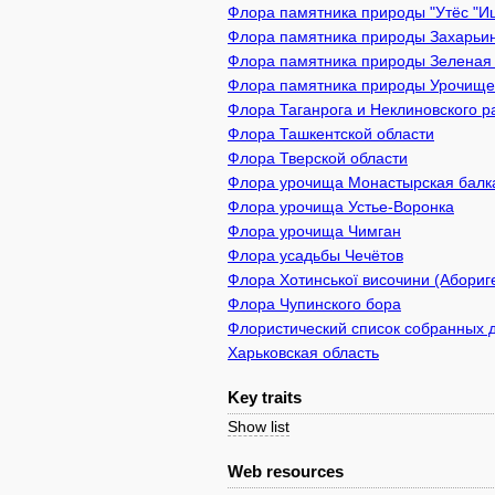
Флора памятника природы "Утёс "Иш
Флора памятника природы Захарьинс
Флора памятника природы Зеленая з
Флора памятника природы Урочище 
Флора Таганрога и Неклиновского р
Флора Ташкентской области
Флора Тверской области
Флора урочища Монастырская балк
Флора урочища Устье-Воронка
Флора урочища Чимган
Флора усадьбы Чечётов
Флора Хотинської височини (Абориге
Флора Чупинского бора
Флористический список собранных д
Харьковская область
Key traits
Show list
Web resources