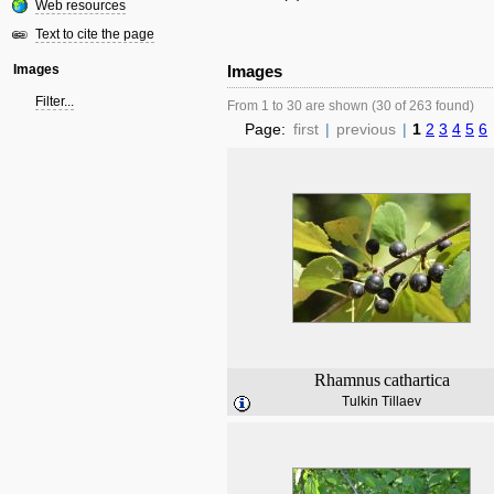
Web resources
Text to cite the page
Images
Images
Filter...
From 1 to 30 are shown (30 of 263 found)
Page:
first
|
previous
|
1
2
3
4
5
6
Rhamnus
cathartica
Tulkin Tillaev