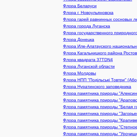
Флора Беларуси
Флора г. Новоульяновска
Флора гарей равнинных сосновых л
Флора города Луганска
Флора государственного природного
Флора Донецка
Флора Иле-Алатауского национально
Флора Кагальницкого района Ростов
Флора квадрата 37TDN4
Флора Луганской области
Флора Молдовы
Флора НПП "Подільські Товтри" (Або
Флора Нуратинского заповедника
Флора памятника природы "Алексин 
Флора памятника природы "Араповск
Флора памятника природы "Белая го
Флора памятника природы "Загорьев
Флора памятника природы "Крапивен
Флора памятника природы "Степное
Флора памятника природы "Урочище 