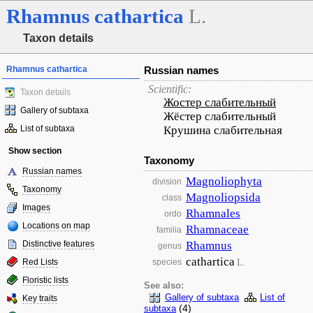
Rhamnus
cathartica
L.
Taxon details
Rhamnus cathartica
Russian names
Scientific:
Taxon details
Жостер слабительный
Gallery of subtaxa
Жёстер слабительный
List of subtaxa
Крушина слабительная
Show section
Taxonomy
Russian names
Magnoliophyta
division
Taxonomy
Magnoliopsida
class
Images
Rhamnales
ordo
Locations on map
Rhamnaceae
familia
Distinctive features
Rhamnus
genus
cathartica
L.
Red Lists
species
Floristic lists
See also:
Gallery of subtaxa
List of
Key traits
(4)
subtaxa