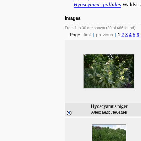
Hyoscyamus
pallidus
Waldst. 
Images
From 1 to 30 are shown (30 of 466 found)
Page:
first
|
previous
|
1
2
3
4
5
6
Hyoscyamus
niger
Александр Лебедев