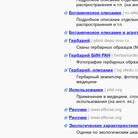
распространения и т.п. (на ан
Ботаническое описание
| ru.wik
Подробное описание отдельны
распространения и т.п.
Ботаническое описание и агро
Гербарий
| plant.depo.msu.ru
Сканы гербарных образцов (
Гербарий БИН РАН
| herbariumle
Фотографии гербарных образ
Гербарий, описание
| bg.sfedu.r
Гербарный экземпляр, фотогр
медицине
Использование
| pfaf.org
Применение в медицине, спос
использования (на англ. яз.).
Рисунки
| www.efloras.org
Рисунки
| www.efloras.org
Экологические характеристики
Оценки по экологическим шк