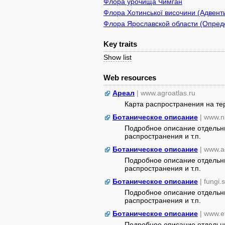
Флора урочища Чимган
Флора Хотинської височини (Адвенти
Флора Ярославской области (Опреде
Key traits
Show list
Web resources
Ареал
| www.agroatlas.ru
Карта распространения на т
Ботаническое описание
| www.n
Подробное описание отдельны
распространения и т.п.
Ботаническое описание
| www.a
Подробное описание отдельны
распространения и т.п.
Ботаническое описание
| fungi.
Подробное описание отдельны
распространения и т.п.
Ботаническое описание
| www.e
Подробное описание отдельны