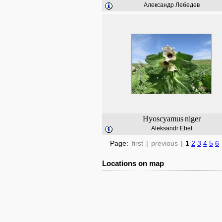
Александр Лебедев
Hyoscyamus
niger
Aleksandr Ebel
Page:
first
|
previous
|
1
2
3
4
5
6
Locations on map