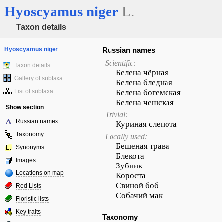
Hyoscyamus
niger
L.
Taxon details
Hyoscyamus niger
Russian names
Scientific:
Taxon details
Белена чёрная
Gallery of subtaxa
Белена бледная
List of subtaxa
Белена богемская
Белена чешская
Show section
Trivial:
Russian names
Куриная слепота
Taxonomy
Locally used:
Бешеная трава
Synonyms
Блекота
Images
Зубник
Locations on map
Короста
Свиной боб
Red Lists
Собачий мак
Floristic lists
Key traits
Taxonomy