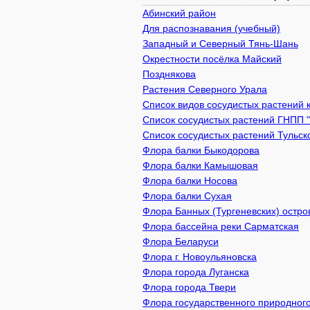
Абинский район
Для распознавания (учебный)
Западный и Северный Тянь-Шань
Окрестности посёлка Майский
Позднякова
Растения Северного Урала
Список видов сосудистых растений 
Список сосудистых растений ГНПП 
Список сосудистых растений Тульск
Флора балки Быкодорова
Флора балки Камышовая
Флора балки Носова
Флора балки Сухая
Флора Банных (Тургеневских) остро
Флора бассейна реки Сарматская
Флора Беларуси
Флора г. Новоульяновска
Флора города Луганска
Флора города Твери
Флора государственного природного