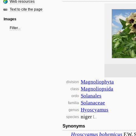
Web resources
Text to cite the page
Images
Filter...
Magnoliophyta
division
Magnoliopsida
class
Solanales
ordo
Solanaceae
familia
Hyoscyamus
genus
niger
L.
species
Synonyms
Hyoscyamus
bohemicus
F.W. 