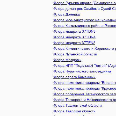
Флора Гурьева оврага (Самарская о
Флора долин рек Самбек и Сухой С
Флора Донецка
Флора Иле-Алатауского национально
Флора Кагальницкого района Ростов
Флора квадрата 37TDN3
Флора квадрата 37TDN4
Флора квадрата 37TEN2
Флора Кижингинского и Хоринского 
Флора Луганской области
Флора Молдовы
Флора НПП "Подільські Товтри" (Адв
Флора Нуратинского заповедника
Флора оврага Каменный
Флора памятника природы "Белая го
Флора памятника природы "Красное 
Флора побережья Таганрогского зал
Флора Таганрога и Неклиновского р
Флора Ташкентской области
Флора Тверской области