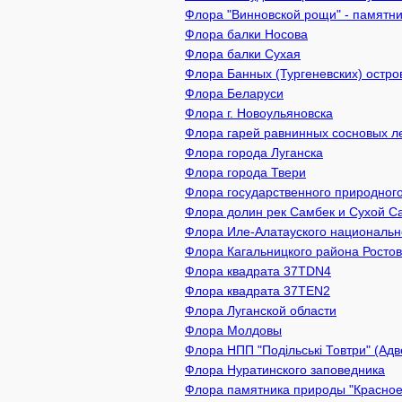
Флора "Винновской рощи" - памятник
Флора балки Носова
Флора балки Сухая
Флора Банных (Тургеневских) остро
Флора Беларуси
Флора г. Новоульяновска
Флора гарей равнинных сосновых л
Флора города Луганска
Флора города Твери
Флора государственного природного
Флора долин рек Самбек и Сухой С
Флора Иле-Алатауского национально
Флора Кагальницкого района Ростов
Флора квадрата 37TDN4
Флора квадрата 37TEN2
Флора Луганской области
Флора Молдовы
Флора НПП "Подільські Товтри" (Адв
Флора Нуратинского заповедника
Флора памятника природы "Красное 