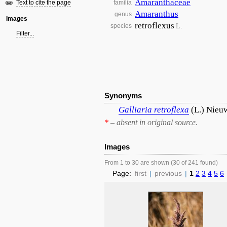
Amaranthaceae
Text to cite the page
familia
Amaranthus
genus
Images
retroflexus
L.
species
Filter...
Synonyms
Galliaria
retroflexa
(L.) Nieuw
*
– absent in original source.
Images
From 1 to 30 are shown (30 of 241 found)
Page:
first
|
previous
|
1
2
3
4
5
6