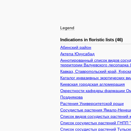
Legend
Indications in floristic lists (46)
Абинский район
Актепа Юнусабад
Аннотированный список видов сосуд
территории Валуевского лесопарка 
Кавказ, Ставропольский край, Курск
Каталог инвазивных экзотических в
Киевcкая городская агломерация
Окрестности кафедры фармации 
Позднякова
Растения Университетской рощи
Сосудистые растения Ямало-Ненецк
Список видов сосудистых растений 
Список сосудистых растений ГНПП 
Список сосудистых растений Тульск