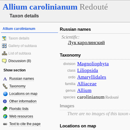
Allium
carolinianum
Redouté
Taxon details
Allium carolinianum
Russian names
Scientific:
Taxon details
Лук каролинский
Gallery of subtaxa
List of subtaxa
Taxonomy
Discussion (8)
Magnoliophyta
division
Liliopsida
Show section
class
Amaryllidales
ordo
Russian names
Alliaceae
familia
Taxonomy
Allium
genus
Locations on map
carolinianum
Redouté
species
Other information
Images
Floristic lists
There are no images of this taxon
Web resources
Text to cite the page
Locations on map