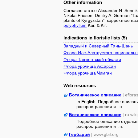
Other information
Согласно статье Alexander N. Sennik
Nikolai Friesen, Dmitry A. German "Ta
plants of Kyrgyzstan", корректное 
polyphyllum
Kar. & Kir.
Indications in floristic lists (5)
Западный и Северный Тянь-Шань
Флора Иле-Алатауского национально
Флора Ташкентской области
Флора урочища Аксарсай
Флора урочища Чимган
Web resources
Ботаническое описание
| eflora
In English. Подробное описан
распространения и т.п.
Ботаническое описание
| ru.wik
Подробное описание отдельны
распространения и т.п.
Гербарий
| www.gbif.org