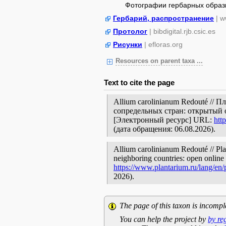
Фотографии гербарных образ
Гербарий, распространение
| w
Протолог
| bibdigital.rjb.csic.es
Рисунки
| efloras.org
Resources on parent taxa ...
Text to cite the page
Allium carolinianum Redouté //
сопредельных стран: открытый 
[Электронный ресурс] URL:
htt
(дата обращения: 06.08.2026).
Allium carolinianum Redouté // Pla
neighboring countries: open online 
https://www.plantarium.ru/lang/en
2026).
The page of this taxon is incompl
You can help the project by
by re