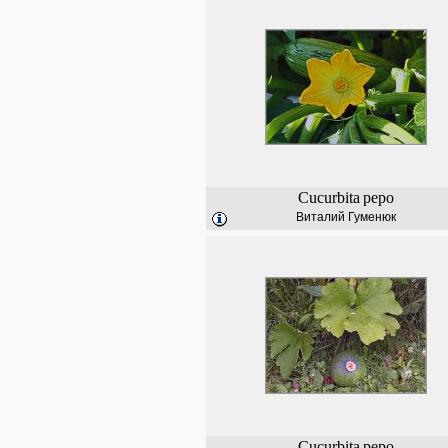
Cucurbita
pepo
Виталий Гуменюк
Cucurbita
pepo