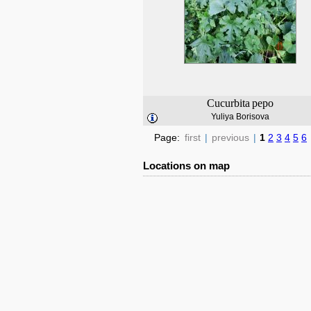
Cucurbita
pepo
Yuliya Borisova
Page:
first
|
previous
|
1
2
3
4
5
6
Locations on map