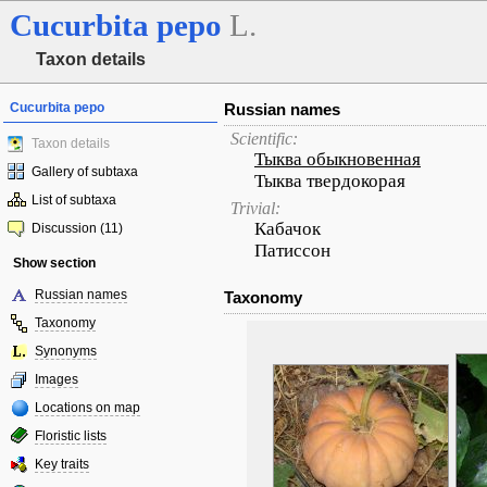
Cucurbita
pepo
L.
Taxon details
Cucurbita pepo
Russian names
Scientific:
Taxon details
Тыква обыкновенная
Gallery of subtaxa
Тыква твердокорая
List of subtaxa
Trivial:
Кабачок
Discussion (11)
Патиссон
Show section
Russian names
Taxonomy
Taxonomy
Synonyms
Images
Locations on map
Floristic lists
Key traits