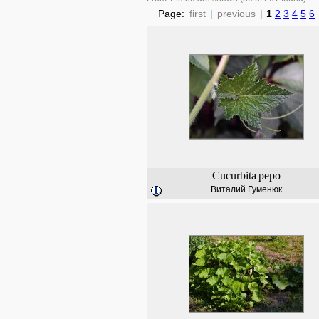
Page:
first
|
previous
|
1
2
3
4
5
6
Cucurbita
pepo
Виталий Гуменюк