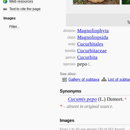
Web resources
Text to cite the page
Images
Т
Filter...
Magnoliophyta
division
Magnoliopsida
class
Cucurbitales
ordo
Cucurbitaceae
familia
Cucurbita
genus
pepo
L.
species
See also:
Gallery of subtaxa
List of subta
Synonyms
Cucumis
pepo
(L.) Dumort.
*
*
– absent in original source.
Images
From 1 to 30 are shown (30 of 261 found)