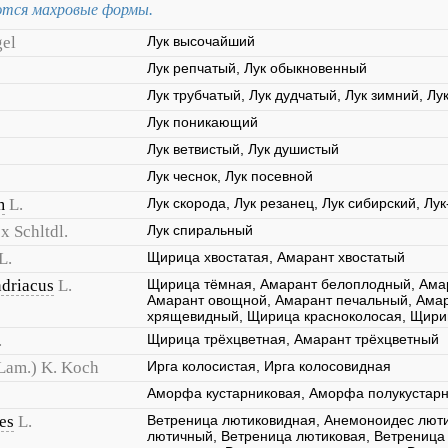
тся махровые формы.
el
Лук высочайший
Лук репчатый, Лук обыкновенный
Лук трубчатый, Лук дудчатый, Лук зимний, Лу
Лук поникающий
Лук ветвистый, Лук душистый
Лук чеснок, Лук посевной
m
L.
Лук скорода, Лук резанец, Лук сибирский, Лу
ex Schltdl.
Лук спиральный
L.
Щирица хвостатая, Амарант хвостатый
driacus
L.
Щирица тёмная, Амарант белоплодный, Ама
Амарант овощной, Амарант печальный, Ама
хрящевидный, Щирица красноколосая, Щири
.
Щирица трёхцветная, Амарант трёхцветный
Lam.) K. Koch
Ирга колосистая, Ирга колосовидная
Аморфа кустарниковая, Аморфа полукустар
es
L.
Ветреница лютиковидная, Анемоноидес лют
лютичный, Ветреница лютиковая, Ветреница