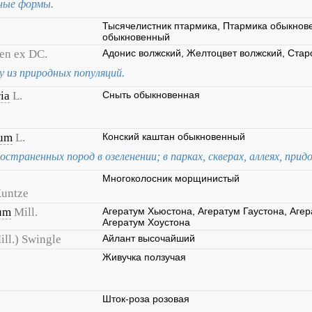
ные формы.
Тысячелистник птармика, Птармика обыкнов
обыкновенный
en ex DC.
Адонис волжский, Желтоцвет волжский, Стар
у из природных популяций.
ia
L.
Сныть обыкновенная
num
L.
Конский каштан обыкновенный
остраненных пород в озеленении; в парках, скверах, аллеях, при
Многоколосник морщинистый
Kuntze
um
Mill.
Агератум Хьюстона, Агератум Гаустона, Агер
Агератум Хоустона
ill.) Swingle
Айлант высочайший
Живучка ползучая
Шток-роза розовая