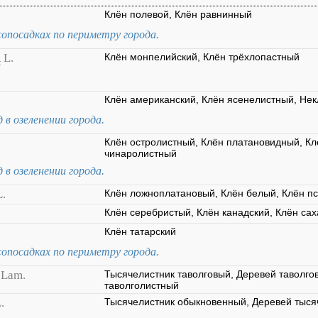
Клён полевой, Клён равнинный
опосадках по периметру города.
m
L.
Клён монпелийский, Клён трёхлопастный
Клён американский, Клён ясенелистный, Нек
 в озеленении города.
Клён остролистный, Клён платановидный, Кл
чинаролистный
 в озеленении города.
L.
Клён ложноплатановый, Клён белый, Клён п
Клён серебристый, Клён канадский, Клён са
Клён татарский
опосадках по периметру города.
Lam.
Тысячелистник таволговый, Деревей таволго
таволголистный
.
Тысячелистник обыкновенный, Деревей тыся