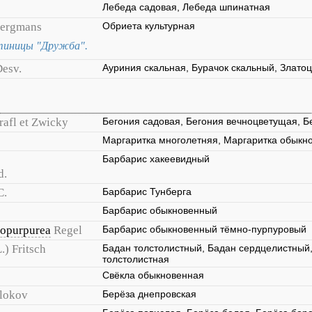
Лебеда садовая, Лебеда шпинатная
ergmans
Обриета культурная
стиницы "Дружба".
Desv.
Ауриния скальная, Бурачок скальный, Златоц
rafl et Zwicky
Бегония садовая, Бегония вечноцветущая, Б
Маргаритка многолетняя, Маргаритка обыкн
Барбарис хакеевидный
d.
C.
Барбарис Тунберга
Барбарис обыкновенный
tropurpurea
Regel
Барбарис обыкновенный тёмно-пурпуровый
L.) Fritsch
Бадан толстолистный, Бадан сердцелистный
толстолистная
Свёкла обыкновенная
lokov
Берёза днепровская