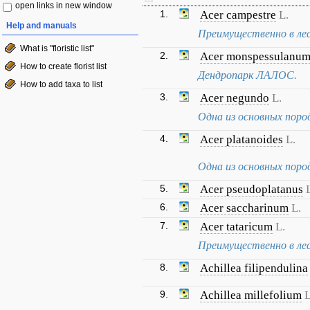
open links in new window
1.
Acer campestre
L.
Help and manuals
Преимущественно в лес
What is "floristic list"
2.
Acer monspessulanu
How to create florist list
Дендропарк ЛАЛОС.
How to add taxa to list
3.
Acer negundo
L.
Одна из основных пород
4.
Acer platanoides
L.
Одна из основных пород
5.
Acer pseudoplatanus
6.
Acer saccharinum
L.
7.
Acer tataricum
L.
Преимущественно в лес
8.
Achillea filipendulina
9.
Achillea millefolium
L