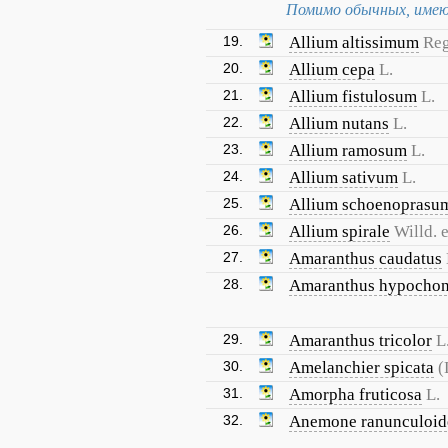
Помимо обычных, имею
19.
Allium altissimum
Reg
20.
Allium cepa
L.
21.
Allium fistulosum
L.
22.
Allium nutans
L.
23.
Allium ramosum
L.
24.
Allium sativum
L.
25.
Allium schoenoprasu
26.
Allium spirale
Willd. 
27.
Amaranthus caudatus
28.
Amaranthus hypochon
29.
Amaranthus tricolor
L
30.
Amelanchier spicata
(
31.
Amorpha fruticosa
L.
32.
Anemone ranunculoid