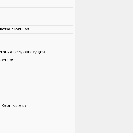
ветка скальная
егония всегдацветущая
овенная
, Камнеломка