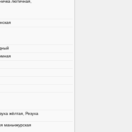
ничка лютичная,
онская
одный
омная
зуха жёлтая, Резуха
ия маньчжурская