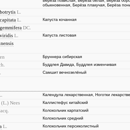
Берёза повислая, Берёза белая, Берёза бор
обыкновенная, Берёза плакучая, Берёза пон
botrytis
L.
capitata
L.
Капуста кочанная
. gemmifera
DC.
viridis
L.
Капуста листовая
inensis
en
Бруннера сибирская
ch.
Буддлея Давида, Буддлея изменчивая
.
Самшит вечнозелёный
L.
Календула лекарственная, Ноготки лекарств
(L.) Nees
Каллистефус китайский
Jacq.
Колокольчик карпатский
Колокольчик средний
a
L.
Колокольчик персиколистный