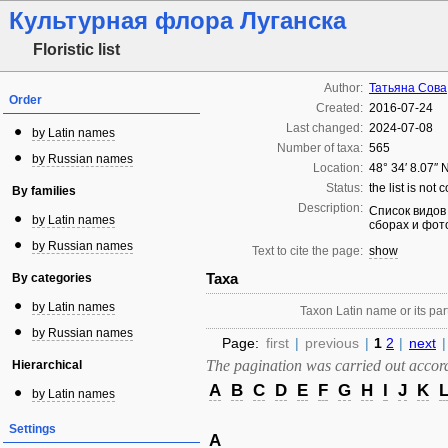
Культурная флора Луганска
Floristic list
Author:
Татьяна Сова
Order
Created:
2016-07-24
Last changed:
2024-07-08
by Latin names
Number of taxa:
565
by Russian names
Location:
48° 34′ 8.07″ 
Status:
the list is not
By families
Description:
Список видов
by Latin names
сборах и фот
by Russian names
Text to cite the page:
show
Taxa
By categories
by Latin names
Taxon Latin name or its part
by Russian names
Page:
first
|
previous
|
1
2
|
next
|
The pagination was carried out accordi
Hierarchical
A
B
C
D
E
F
G
H
I
J
K
by Latin names
Settings
A