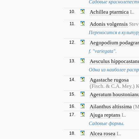
Садовые краснолепест
10.
Achillea ptarmica
L.
11.
Adonis volgensis
Stev
Переносится в культур
12.
Aegopodium podagrar
f. "variegata".
13.
Aesculus hippocasta
Одна из наиболее распр
14.
Agastache rugosa
(Fisch. & C.A. Mey.) 
15.
Ageratum houstonian
16.
Ailanthus altissima
(M
17.
Ajuga reptans
L.
Садовые формы.
18.
Alcea rosea
L.