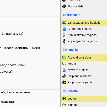
Red Lists
Floristic lists
Environment
Landscapes and habitats
Geographic points
лён виргинский
Administrative regions
Physiographic regions
ён платанолистный, Клён
Community
Active discussions
Forum
севдоплатановый
News of project
харистый
Help and manuals
Project participants
Participant
вый, Тысячелистник
Log on
челистник
Sign up