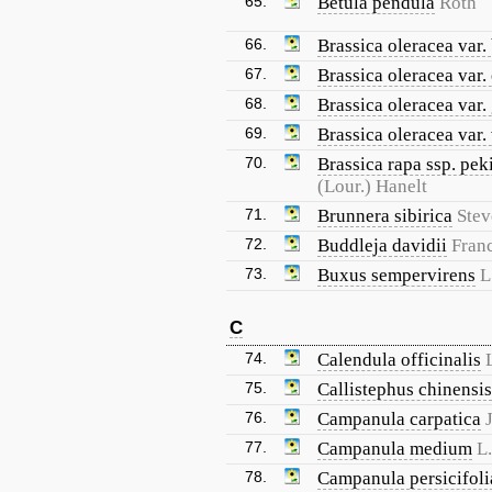
65.
Betula pendula
Roth
66.
Brassica oleracea var. 
67.
Brassica oleracea var. 
68.
Brassica oleracea var
69.
Brassica oleracea var. 
70.
Brassica rapa ssp. pek
(Lour.) Hanelt
71.
Brunnera sibirica
Stev
72.
Buddleja davidii
Fran
73.
Buxus sempervirens
L
C
74.
Calendula officinalis
75.
Callistephus chinensis
76.
Campanula carpatica
77.
Campanula medium
L.
78.
Campanula persicifoli