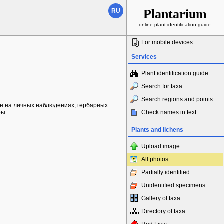
Plantarium
RU
online plant identification guide
For mobile devices
Services
Plant identification guide
Search for taxa
Search regions and points
ван на личных наблюдениях, гербарных
ры.
Check names in text
Plants and lichens
Upload image
All photos
Partially identified
Unidentified specimens
Gallery of taxa
Directory of taxa