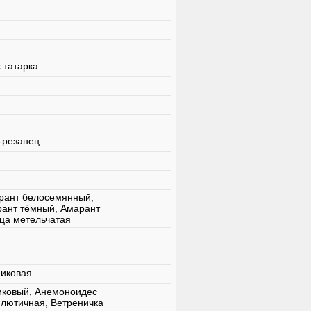
к татарка
к-резанец
рант белосемянный,
рант тёмный, Амарант
ца метельчатая
никовая
иковый, Анемоноидес
 лютичная, Ветреничка