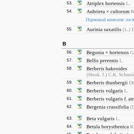
53.
Atriplex hortensis
L.
54.
Aubrieta × cultorum
B
Парковый комплекс го
55.
Aurinia saxatilis
(L.) 
B
56.
Begonia × hortensis
G
57.
Bellis perennis
L.
58.
Berberis hakeoides
(Hook. f.) C.K. Schnei
59.
Berberis thunbergii
D
60.
Berberis vulgaris
L.
61.
Berberis vulgaris f. a
62.
Bergenia crassifolia
(
63.
Beta vulgaris
L.
64.
Betula borysthenica
K