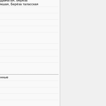
одавчатая, Берёза
икшая, Берёза таласская
енные