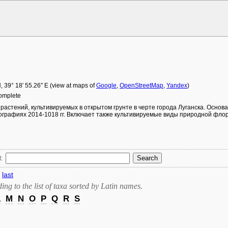
N
,
39° 18′ 55.26″ E
(view at maps of
Google
,
OpenStreetMap
,
Yandex
)
 complete
 растений, культивируемых в открытом грунте в черте города Луганска. Осно
ографиях 2014-1018 гг. Включает также культивируемые виды природной фло
:
last
ng to the list of taxa sorted by Latin names.
L
M
N
O
P
Q
R
S