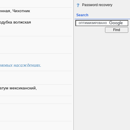
Password recovery
енная, Чихотник
Search
одубка волжская
домовых насаждениях.
атум мексиканский,