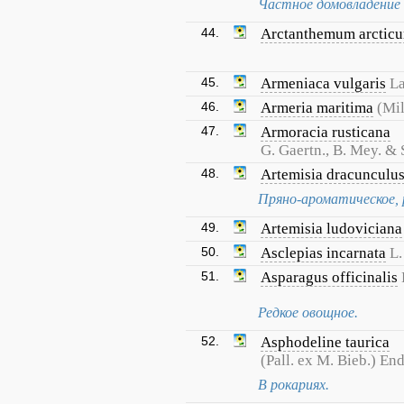
Частное домовладение п
44.
Arctanthemum arctic
45.
Armeniaca vulgaris
L
46.
Armeria maritima
(Mil
47.
Armoracia rusticana
G. Gaertn., B. Mey. & 
48.
Artemisia dracunculu
Пряно-ароматическое, 
49.
Artemisia ludoviciana
50.
Asclepias incarnata
L.
51.
Asparagus officinalis
Редкое овощное.
52.
Asphodeline taurica
(Pall. ex M. Bieb.) End
В рокариях.