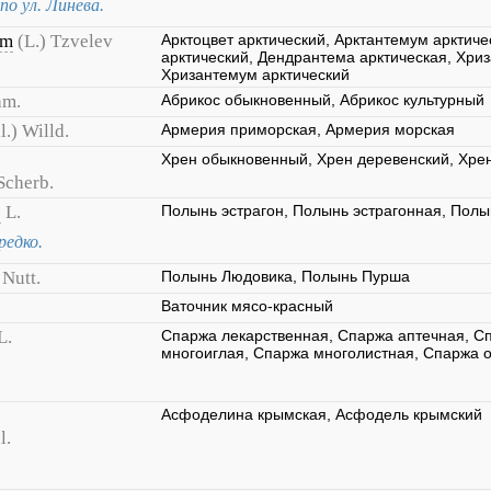
о ул. Линева.
um
(L.) Tzvelev
Арктоцвет арктический, Арктантемум арктиче
арктический, Дендрантема арктическая, Хриз
Хризантемум арктический
am.
Абрикос обыкновенный, Абрикос культурный
l.) Willd.
Армерия приморская, Армерия морская
Хрен обыкновенный, Хрен деревенский, Хре
Scherb.
s
L.
Полынь эстрагон, Полынь эстрагонная, Полы
редко.
Nutt.
Полынь Людовика, Полынь Пурша
Ваточник мясо-красный
L.
Спаржа лекарственная, Спаржа аптечная, С
многоиглая, Спаржа многолистная, Спаржа 
Асфоделина крымская, Асфодель крымский
l.