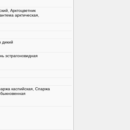
ский, Арктоцветник
антема арктическая,
н дикий
нь эстрагоновидная
паржа каспийская, Спаржа
обыкновенная