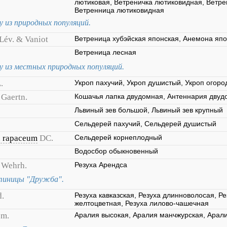
лютиковая, Ветреничка лютиковидная, Ветре
Ветренница лютиковидная
у из природных популяций.
Lév. & Vaniot
Ветреница хубэйская японская, Анемона яп
Ветреница лесная
у из местных природных популяций.
.
Укроп пахучий, Укроп душистый, Укроп огор
 Gaertn.
Кошачья лапка двудомная, Антеннария двуд
Львиный зев большой, Львиный зев крупный
Сельдерей пахучий, Сельдерей душистый
. rapaceum
DC.
Сельдерей корнеплодный
Водосбор обыкновенный
 Wehrh.
Резуха Арендса
стиницы "Дружба".
d.
Резуха кавказская, Резуха длинноволосая, Ре
желтоцветная, Резуха лилово-чашечная
em.
Аралия высокая, Аралия манчжурская, Арал