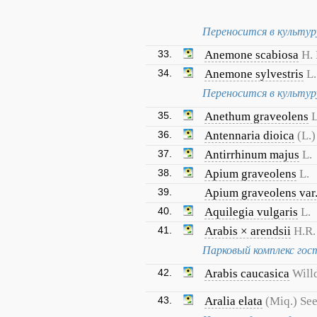
Переносится в культур
33.
Anemone scabiosa
H. 
34.
Anemone sylvestris
L.
Переносится в культур
35.
Anethum graveolens
L
36.
Antennaria dioica
(L.)
37.
Antirrhinum majus
L.
38.
Apium graveolens
L.
39.
Apium graveolens var
40.
Aquilegia vulgaris
L.
41.
Arabis × arendsii
H.R.
Парковый комплекс го
42.
Arabis caucasica
Will
43.
Aralia elata
(Miq.) Se