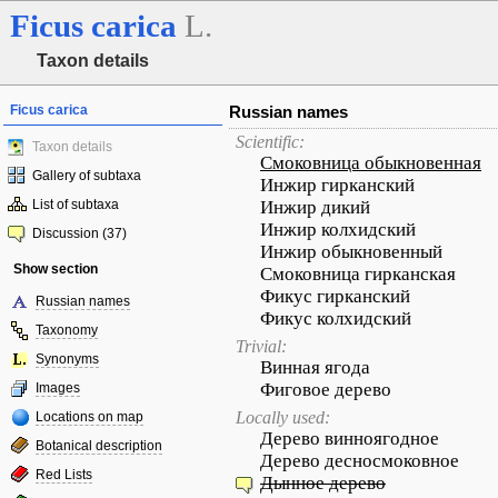
Ficus
carica
L.
Taxon details
Ficus carica
Russian names
Scientific:
Taxon details
Смоковница обыкновенная
Gallery of subtaxa
Инжир гирканский
List of subtaxa
Инжир дикий
Инжир колхидский
Discussion (37)
Инжир обыкновенный
Show section
Смоковница гирканская
Фикус гирканский
Russian names
Фикус колхидский
Taxonomy
Trivial:
Synonyms
Винная ягода
Фиговое дерево
Images
Locally used:
Locations on map
Дерево винноягодное
Botanical description
Дерево десносмоковное
Red Lists
Дынное дерево