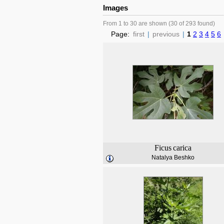
Images
From 1 to 30 are shown (30 of 293 found)
Page:
first
|
previous
|
1
2
3
4
5
6
Ficus
carica
Natalya Beshko