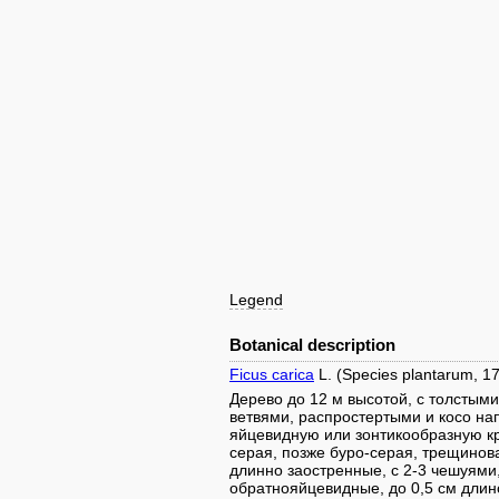
Legend
Botanical description
Ficus carica
L. (Species plantarum, 
Дерево до 12 м высотой, с толсты
ветвями, распростертыми и косо н
яйцевидную или зонтикообразную кр
серая, позже буро-серая, трещинов
длинно заостренные, с 2-3 чешуями
обратнояйцевидные, до 0,5 см дли