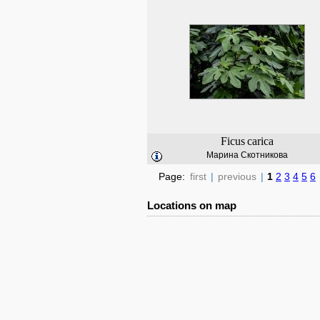
Ficus
carica
Марина Скотникова
Page:
first
|
previous
|
1
2
3
4
5
6
Locations on map