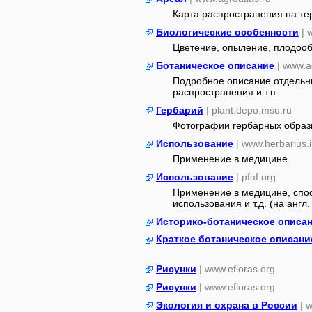
Карта распространения на т
Биологические особенности
| 
Цветение, опыление, плодоо
Ботаническое описание
| www.a
Подробное описание отдельны
распространения и т.п.
Гербарий
| plant.depo.msu.ru
Фотографии гербарных образ
Использование
| www.herbarius.i
Применение в медицине
Использование
| pfaf.org
Применение в медицине, спос
использования и т.д. (на англ. 
Историко-ботаническое описа
Краткое ботаническое описани
Рисунки
| www.efloras.org
Рисунки
| www.efloras.org
Экология и охрана в России
| 