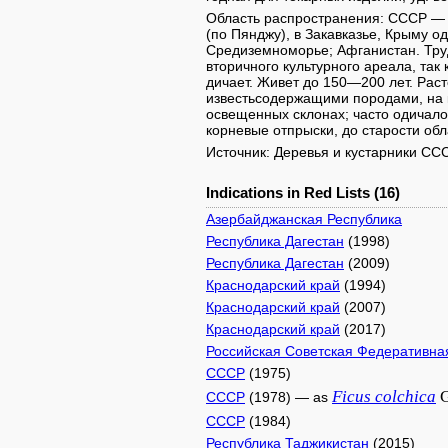
Область распространения: СССР — д
(по Пянджу), в Закавказье, Крыму о
Средиземноморье; Афганистан. Тру
вторичного культурного ареала, так 
дичает. Живет до 150—200 лет. Рас
известьсодержащими породами, на 
освещенных склонах; часто одичало 
корневые отпрыски, до старости об
Источник: Деревья и кустарники СССР
Indications in Red Lists (16)
Азербайджанская Республика
Республика Дагестан
(1998)
Республика Дагестан
(2009)
Краснодарский край
(1994)
Краснодарский край
(2007)
Краснодарский край
(2017)
Российская Советская Федеративна
СССР
(1975)
Ficus
colchica
G
СССР
(1978) — as
СССР
(1984)
Республика Таджикистан
(2015)