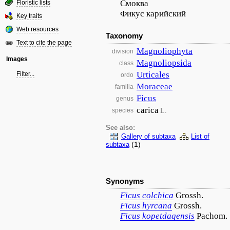
Смоква
Floristic lists
Фикус карийский
Key traits
Web resources
Taxonomy
Text to cite the page
Magnoliophyta
division
Images
Magnoliopsida
class
Urticales
Filter...
ordo
Moraceae
familia
Ficus
genus
carica
L.
species
See also:
Gallery of subtaxa
List of
(1)
subtaxa
Synonyms
Ficus
colchica
Grossh.
Ficus
hyrcana
Grossh.
Ficus
kopetdagensis
Pachom.