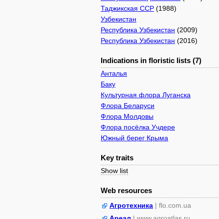
Таджикская ССР
(1988)
Узбекистан
Республика Узбекистан
(2009)
Республика Узбекистан
(2016)
Indications in floristic lists (7)
Анталья
Баку
Культурная флора Луганска
Флора Беларуси
Флора Молдовы
Флора посёлка Учдере
Южный берег Крыма
Key traits
Show list
Web resources
Агротехника
| flo.com.ua
Ареал
| www.agroatlas.ru