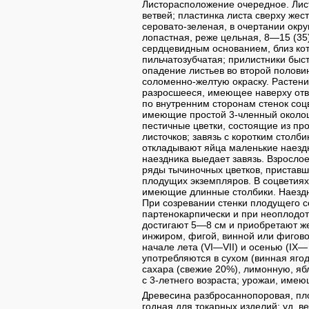
Листорасположение очередное. Лис
ветвей; пластинка листа сверху жес
серовато-зеленая, в очертании окру
лопастная, реже цельная, 8—15 (35
сердцевидным основанием, близ ко
пильчатозубчатая; прилистники быс
опадение листьев во второй полови
соломенно-желтую окраску. Растен
разросшееся, имеющее наверху отв
по внутренним сторонам стенок соц
имеющие простой 3-членный околоц
пестичные цветки, состоящие из пр
листочков; завязь с коротким столби
откладывают яйца маленькие наездн
наездника выедает завязь. Взрослое
ряды тычиночных цветков, приставш
плодущих экземпляров. В соцветиях
имеющие длинные столбики. Наездн
При созревании стенки плодущего с
партенокарпически и при неоплодот
достигают 5—8 см и приобретают ж
инжиром, фигой, винной или фиговой
начале лета (VI—VII) и осенью (IX
употребляются в сухом (винная ягод
сахара (свежие 20%), лимонную, яб
с 3-летнего возраста; урожаи, име
Древесина разбросаннопоровая, пло
годная для токарных изделий; уд. в