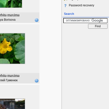
Password recovery
Search
bita
maxima
iya Borisova
bita
maxima
лий Гуменюк