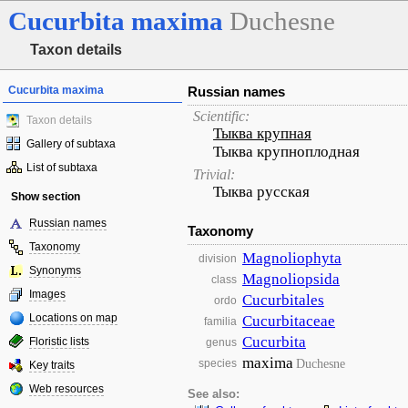
Cucurbita
maxima
Duchesne
Taxon details
Cucurbita maxima
Russian names
Scientific:
Taxon details
Тыква крупная
Gallery of subtaxa
Тыква крупноплодная
List of subtaxa
Trivial:
Тыква русская
Show section
Russian names
Taxonomy
Taxonomy
Magnoliophyta
division
Synonyms
Magnoliopsida
class
Images
Cucurbitales
ordo
Locations on map
Cucurbitaceae
familia
Cucurbita
Floristic lists
genus
maxima
Duchesne
species
Key traits
Web resources
See also: