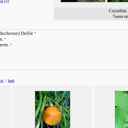
(2)
xa
Cucurbita
Тыква к
Duchesne) Delile
*
m.
*
term.
*
xt
|
last