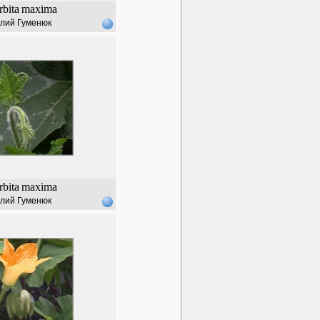
bita
maxima
лий Гуменюк
bita
maxima
лий Гуменюк