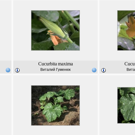
Cucurbita
maxima
Cucur
Виталий Гуменюк
Вита