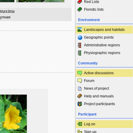
Red Lists
Floristic lists
 maxima
рупная
Environment
Landscapes and habitats
Geographic points
Administrative regions
Physiographic regions
Community
Active discussions
Forum
News of project
Help and manuals
Project participants
Participant
Log on
Sign up