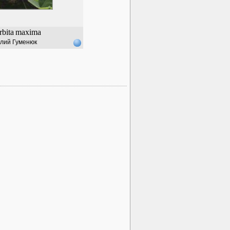
bita
maxima
лий Гуменюк