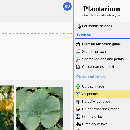
RU
Plantarium
online plant identification guide
For mobile devices
Services
Plant identification guide
Search for taxa
Search regions and points
Check names in text
Plants and lichens
Upload image
All photos
Partially identified
Unidentified specimens
Gallery of taxa
Directory of taxa