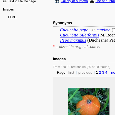
Gallery of subtaxa
List of subta
Text to cite the page
Images
Filter...
Synonyms
Cucurbita
pepo
maxima
(
var.
Cucurbita
pileiformis
M. Roe
Pepo
maximus
(Duchesne) Pe
*
– absent in original source.
Images
From 1 to 30 are shown (30 of 100 found)
Page:
first
|
previous
|
1
2
3
4
|
ne