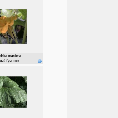
bita
maxima
лий Гуменюк