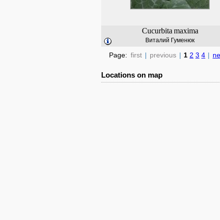
Cucurbita
maxima
Виталий Гуменюк
Page:
first
|
previous
|
1
2
3
4
|
ne
Locations on map