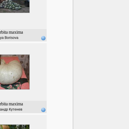
bita
maxima
iya Borisova
bita
maxima
андр Кутенев