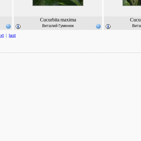
Cucurbita
maxima
Cucur
Виталий Гуменюк
Вита
xt
|
last