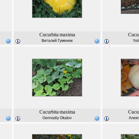
Cucurbita
maxima
Cucur
Виталий Гуменюк
Yul
Cucurbita
maxima
Cucur
Gennadiy Okatov
Алекс