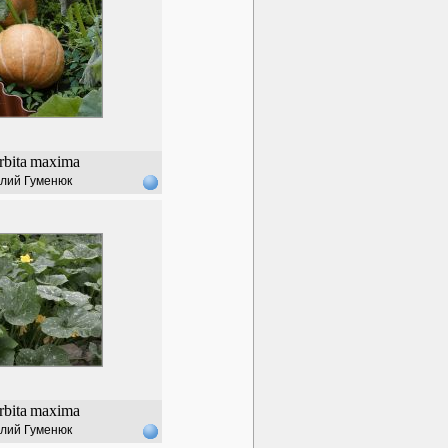
bita
maxima
лий Гуменюк
bita
maxima
лий Гуменюк