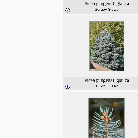
Picea
pungens
glauca
f.
Sergey Glotov
Picea
pungens
glauca
f.
Tulkin Tillaev