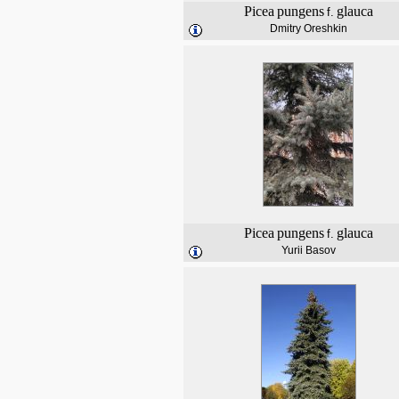
Picea
pungens
glauca
f.
Dmitry Oreshkin
Picea
pungens
glauca
f.
Yurii Basov