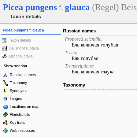
Picea
pungens
glauca
(Regel) Beis
f.
Taxon details
Picea pungens f. glauca
Russian names
Proposed scientific:
Taxon details
Ель колючая голубая
Gallery of subtaxa
Trivial:
List of subtaxa
Ель голубая
Transcriptions:
Show section
Ель колючая глаука
Russian names
Taxonomy
Taxonomy
Synonyms
Images
Locations on map
Floristic lists
Key traits
Web resources