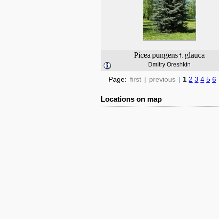
Picea
pungens
glauca
f.
Dmitry Oreshkin
Page:
first
|
previous
|
1
2
3
4
5
6
Locations on map