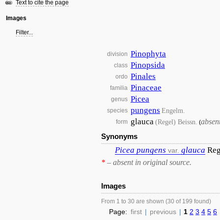
Text to cite the page
Images
Filter...
Pinophyta
division
Pinopsida
class
Pinales
ordo
Pinaceae
familia
Picea
genus
pungens
Engelm.
species
glauca
absen
(Regel) Beissn.
form
(
Synonyms
Picea
pungens
glauca
Reg
var.
*
– absent in original source.
Images
From 1 to 30 are shown (30 of 199 found)
Page:
first
|
previous
|
1
2
3
4
5
6