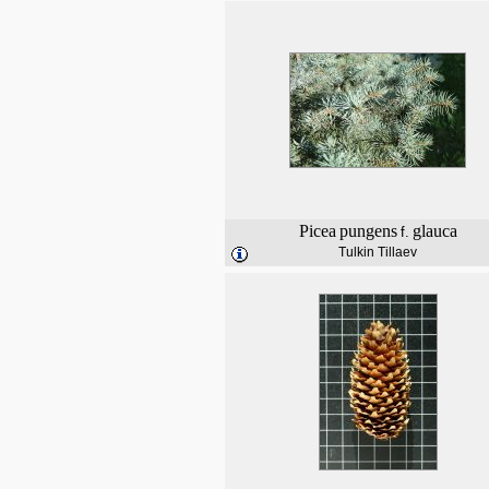
Picea
pungens
glauca
f.
Tulkin Tillaev