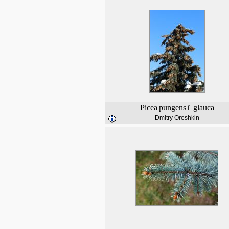
Picea
pungens
glauca
f.
Dmitry Oreshkin