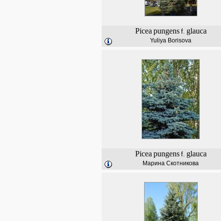
Picea
pungens
glauca
f.
Yuliya Borisova
Picea
pungens
glauca
f.
Марина Скотникова