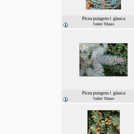
Picea
pungens
glauca
f.
Tulkin Tillaev
Picea
pungens
glauca
f.
Tulkin Tillaev