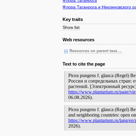
Флора Таганрога
Флора Таганрога и Неклиновского р
Key traits
Show list
Web resources
Resources on parent taxa ...
Text to cite the page
Picea pungens f. glauca (Regel) 
России и сопредельных стран: 
растений. [Электронный ресурс
https://www.plantarium.ru/page/vi
06.08.2026).
Picea pungens f. glauca (Regel) Bei
and neighboring countries: open onl
https://www.plantarium.ru/lang/en
2026).