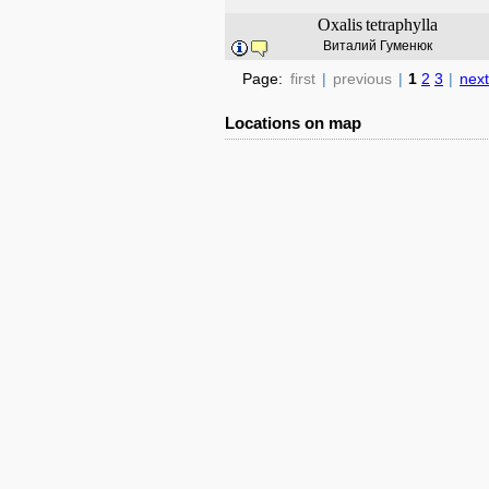
Oxalis
tetraphylla
Виталий Гуменюк
Page:
first
|
previous
|
1
2
3
|
next
Locations on map