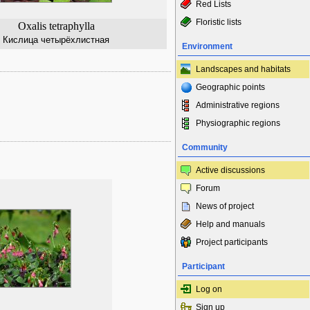
Red Lists
Floristic lists
Oxalis tetraphylla
Кислица четырёхлистная
Environment
Landscapes and habitats
Geographic points
Administrative regions
Physiographic regions
Community
Active discussions
Forum
News of project
Help and manuals
Project participants
Participant
Log on
Sign up