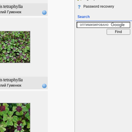
is
tetraphylla
Password recovery
лий Гуменюк
Search
is
tetraphylla
лий Гуменюк