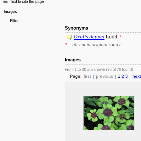
Text to cite the page
Images
Filter...
Synonyms
Oxalis
deppei
Lodd.
*
*
– absent in original source.
Images
From 1 to 30 are shown (30 of 70 found)
Page:
first
|
previous
|
1
2
3
|
next