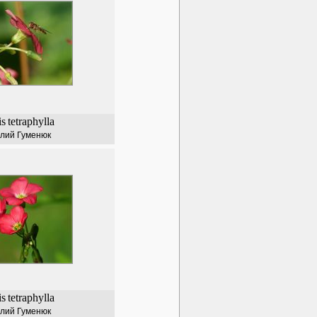
is
tetraphylla
лий Гуменюк
is
tetraphylla
лий Гуменюк