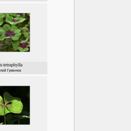
is
tetraphylla
лий Гуменюк