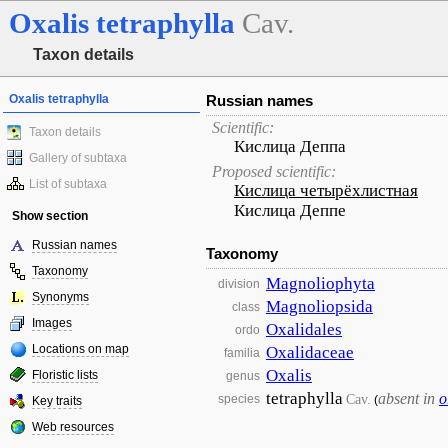
Oxalis
tetraphylla
Cav.
Taxon details
Oxalis tetraphylla
Russian names
Scientific:
Taxon details
Кислица Деппа
Gallery of subtaxa
Proposed scientific:
List of subtaxa
Кислица четырёхлистная
Кислица Деппе
Show section
Russian names
Taxonomy
Taxonomy
Magnoliophyta
division
Synonyms
Magnoliopsida
class
Images
Oxalidales
ordo
Locations on map
Oxalidaceae
familia
Oxalis
Floristic lists
genus
tetraphylla
absent in
o
Cav.
species
(
Key traits
Web resources