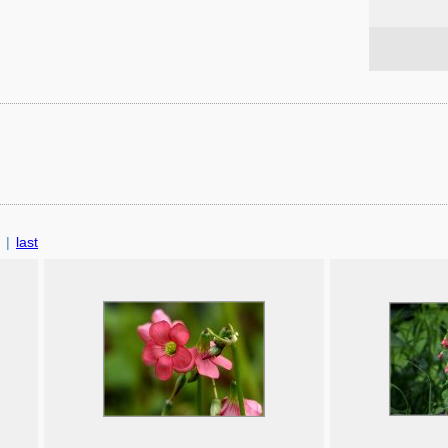
|
last