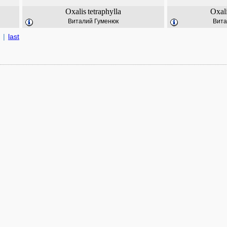
Oxalis
tetraphylla
Oxal
Виталий Гуменюк
Вита
|
last