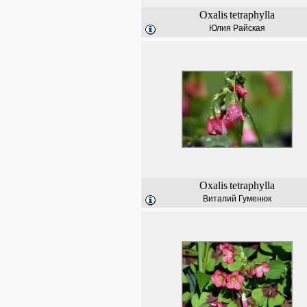
Oxalis
tetraphylla
Юлия Райская
Oxalis
tetraphylla
Виталий Гуменюк