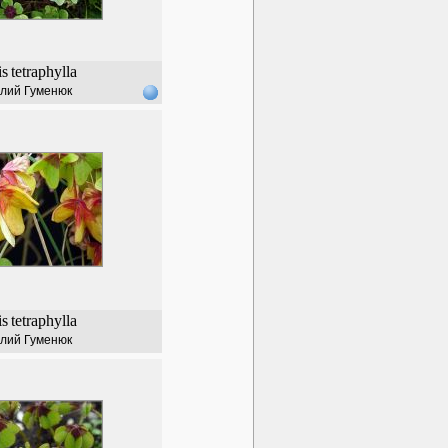
is
tetraphylla
лий Гуменюк
is
tetraphylla
лий Гуменюк