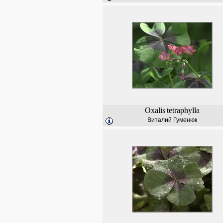
Oxalis
tetraphylla
Виталий Гуменюк