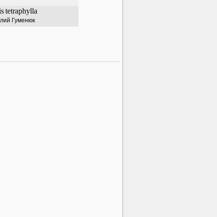
is
tetraphylla
лий Гуменюк