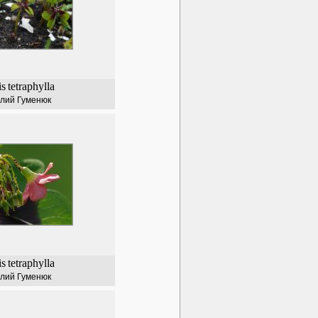
is
tetraphylla
лий Гуменюк
is
tetraphylla
лий Гуменюк