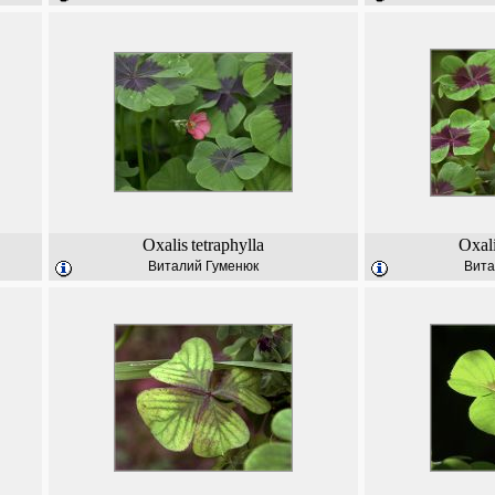
Oxalis
tetraphylla
Oxal
Виталий Гуменюк
Вита