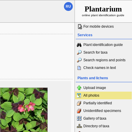
RU
Plantarium
online plant identification guide
For mobile devices
Services
Plant identification guide
Search for taxa
Search regions and points
Check names in text
Plants and lichens
Upload image
All photos
Partially identified
Unidentified specimens
Gallery of taxa
Directory of taxa