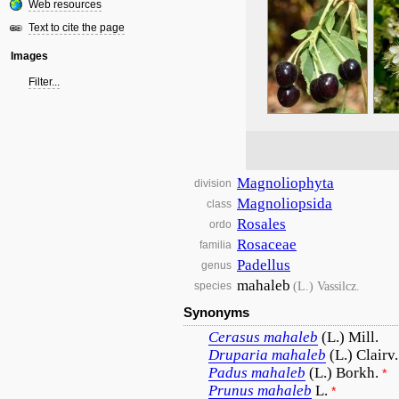
Web resources
Text to cite the page
Images
Filter...
Magnoliophyta
division
Magnoliopsida
class
Rosales
ordo
Rosaceae
familia
Padellus
genus
mahaleb
(L.) Vassilcz.
species
Synonyms
Cerasus
mahaleb
(L.) Mill.
Druparia
mahaleb
(L.) Clairv.
Padus
mahaleb
(L.) Borkh.
*
Prunus
mahaleb
L.
*