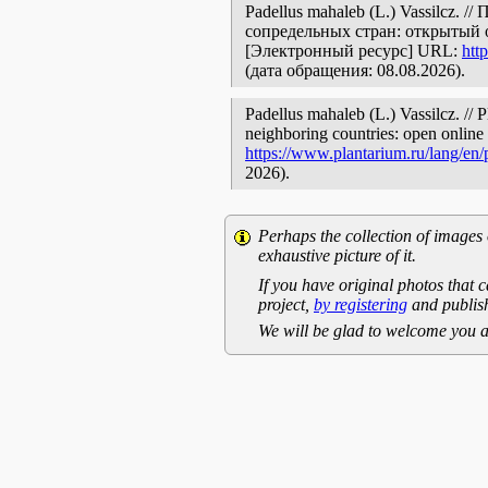
Padellus mahaleb (L.) Vassilcz.
сопредельных стран: открытый 
[Электронный ресурс] URL:
htt
(дата обращения: 08.08.2026).
Padellus mahaleb (L.) Vassilcz. // 
neighboring countries: open online 
https://www.plantarium.ru/lang/en
2026).
Perhaps the collection of images 
exhaustive picture of it.
If you have original photos that c
project,
by registering
and publish
We will be glad to welcome you a