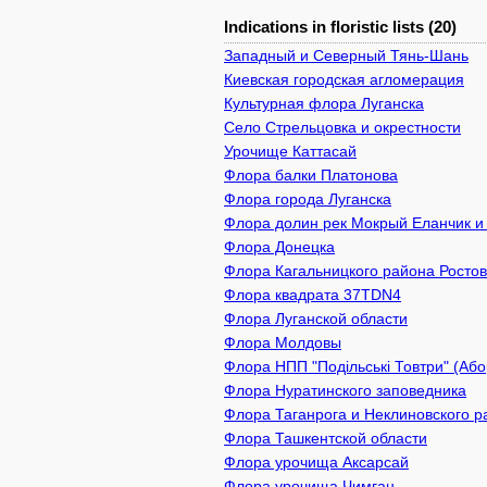
Indications in floristic lists (20)
Западный и Северный Тянь-Шань
Киевcкая городская агломерация
Культурная флора Луганска
Село Стрельцовка и окрестности
Урочище Каттасай
Флора балки Платонова
Флора города Луганска
Флора долин рек Мокрый Еланчик и
Флора Донецка
Флора Кагальницкого района Ростов
Флора квадрата 37TDN4
Флора Луганской области
Флора Молдовы
Флора НПП "Подільські Товтри" (Або
Флора Нуратинского заповедника
Флора Таганрога и Неклиновского р
Флора Ташкентской области
Флора урочища Аксарсай
Флора урочища Чимган