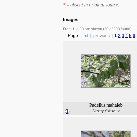
*
– absent in original source.
Images
From 1 to 30 are shown (30 of 208 found)
Page:
first
|
previous
|
1
2
3
4
5
6
Padellus
mahaleb
Alexey Yakovlev