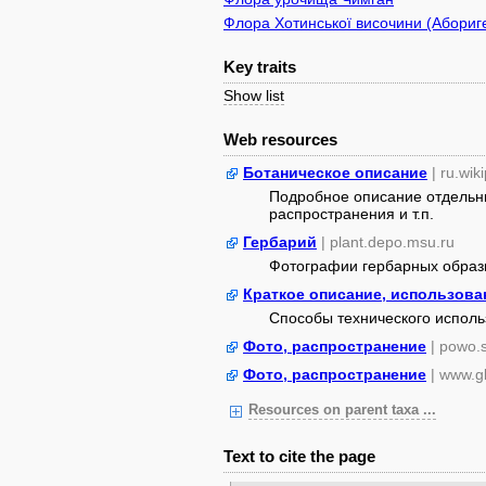
Флора Хотинської височини (Абориге
Key traits
Show list
Web resources
Ботаническое описание
| ru.wik
Подробное описание отдельны
распространения и т.п.
Гербарий
| plant.depo.msu.ru
Фотографии гербарных образ
Краткое описание, использова
Способы технического испол
Фото, распространение
| powo.
Фото, распространение
| www.gb
Resources on parent taxa ...
Text to cite the page