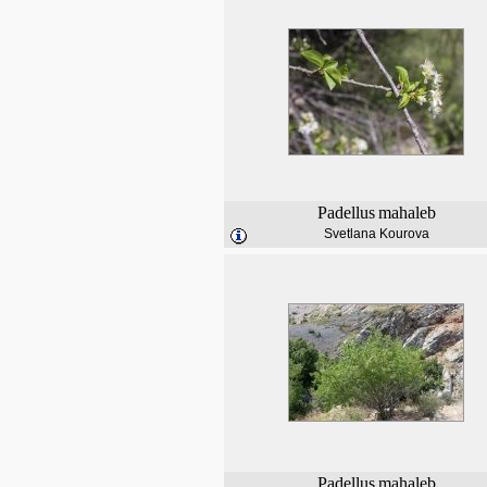
Padellus
mahaleb
Svetlana Kourova
Padellus
mahaleb