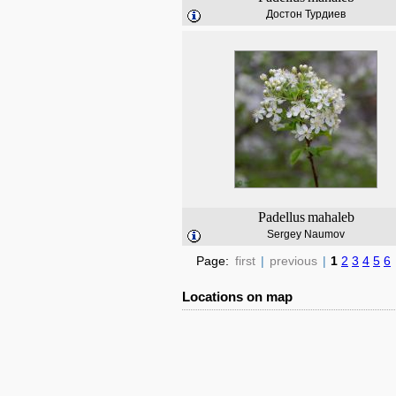
Достон Турдиев
Padellus
mahaleb
Sergey Naumov
Page:
first
|
previous
|
1
2
3
4
5
6
Locations on map