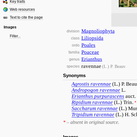
Key traits
Web resources
Text to cite the page
Images
Magnoliophyta
division
Filter...
Liliopsida
class
Poales
ordo
Poaceae
familia
Erianthus
genus
ravennae
(L.) P. Beauv.
species
Synonyms
Agrostis
ravennae
(L.) P. Beau
Andropogon
ravennae
L.
Erianthus
purpurascens
auct.
Ripidium
ravennae
(L.) Trin.
*
Saccharum
ravennae
(L.) Mur
Tripidium
ravennae
(L.) H. Sc
*
– absent in original source.
Images