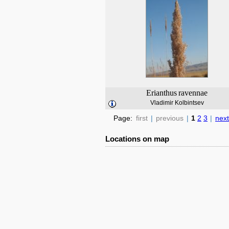
Erianthus
ravennae
Vladimir Kolbintsev
Page:
first
|
previous
|
1
2
3
|
next
Locations on map