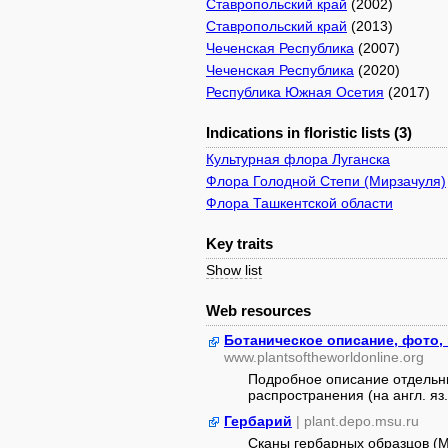
Ставропольский край
(2002)
Ставропольский край
(2013)
Чеченская Республика
(2007)
Чеченская Республика
(2020)
Республика Южная Осетия
(2017)
Indications in floristic lists (3)
Культурная флора Луганска
Флора Голодной Степи (Мирзачуля)
Флора Ташкентской области
Key traits
Show list
Web resources
Ботаническое описание, фото,
www.plantsoftheworldonline.org
Подробное описание отдельны
распространения (на англ. яз.
Гербарий
| plant.depo.msu.ru
Сканы гербарных образцов (