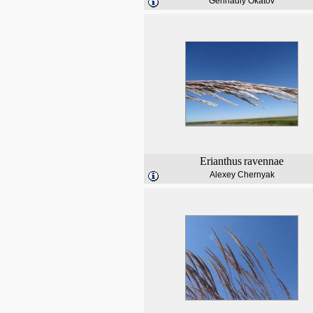
Gennadiy Okatov
Erianthus
ravennae
Alexey Chernyak