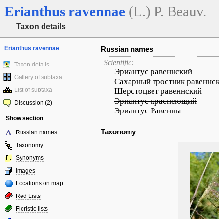
Erianthus
ravennae
(L.) P. Beauv.
Taxon details
Erianthus ravennae
Russian names
Scientific:
Taxon details
Эриантус равеннский
Gallery of subtaxa
Сахарный тростник равеннс
List of subtaxa
Шерстоцвет равеннский
Эриантус краснеющий
Discussion (2)
Эриантус Равенны
Show section
Taxonomy
Russian names
Taxonomy
Synonyms
Images
Locations on map
Red Lists
Floristic lists