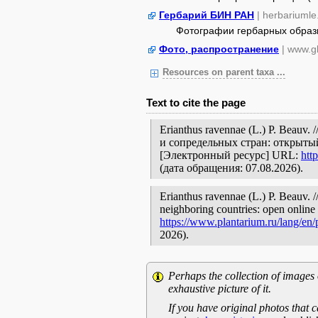
Гербарий БИН РАН
| herbariumle
Фотографии гербарных образ
Фото, распространение
| www.gb
Resources on parent taxa ...
Text to cite the page
Erianthus ravennae (L.) P. Beau
и сопредельных стран: открытый
[Электронный ресурс] URL:
htt
(дата обращения: 07.08.2026).
Erianthus ravennae (L.) P. Beauv. /
neighboring countries: open online 
https://www.plantarium.ru/lang/en
2026).
Perhaps the collection of images 
exhaustive picture of it.
If you have original photos that c