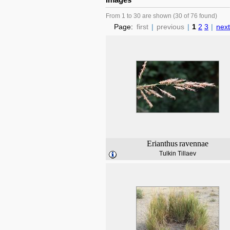
From 1 to 30 are shown (30 of 76 found)
Page:
first
|
previous
|
1
2
3
|
next
Erianthus
ravennae
Tulkin Tillaev