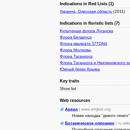
Indications in Red Lists (1)
Украина, Одесская область
(2011)
Indications in floristic lists (7)
Культурная флора Луганска
Флора Беларуси
Флора квадрата 37TDN4
Флора Молдовы
Флора Таганрога
Флора Таганрога и Неклиновского р
Южный берег Крыма
Key traits
Show list
Web resources
Ареал
| www.amjbot.org
Новая находка "дикого гинкго
Ботаническое описание
| ru.wik
Подробное описание отдельны