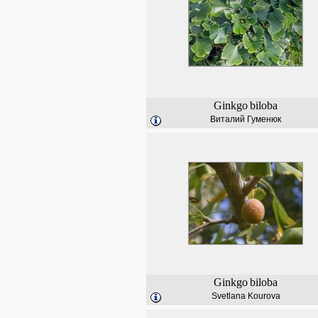
Ginkgo
biloba
Виталий Гуменюк
Ginkgo
biloba
Svetlana Kourova