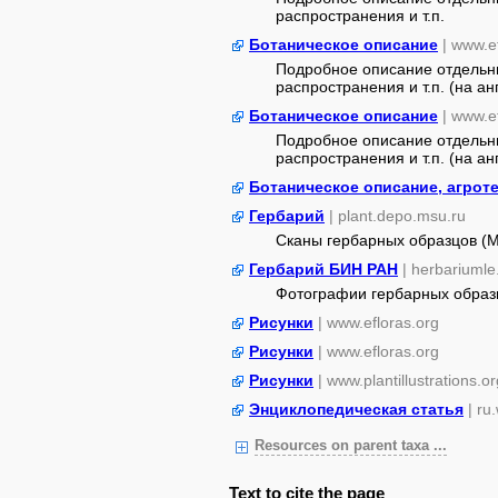
распространения и т.п.
Ботаническое описание
| www.e
Подробное описание отдельны
распространения и т.п. (на анг
Ботаническое описание
| www.e
Подробное описание отдельны
распространения и т.п. (на анг
Ботаническое описание, агроте
Гербарий
| plant.depo.msu.ru
Сканы гербарных образцов (
Гербарий БИН РАН
| herbariumle
Фотографии гербарных образ
Рисунки
| www.efloras.org
Рисунки
| www.efloras.org
Рисунки
| www.plantillustrations.or
Энциклопедическая статья
| ru
Resources on parent taxa ...
Text to cite the page