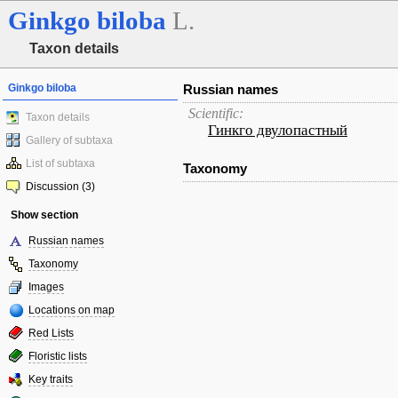
Ginkgo
biloba
L.
Taxon details
Ginkgo biloba
Russian names
Scientific:
Taxon details
Гинкго двулопастный
Gallery of subtaxa
List of subtaxa
Taxonomy
Discussion (3)
Show section
Russian names
Taxonomy
Images
Locations on map
Red Lists
Floristic lists
Key traits