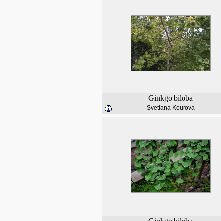
Ginkgo
biloba
Svetlana Kourova
Ginkgo
biloba