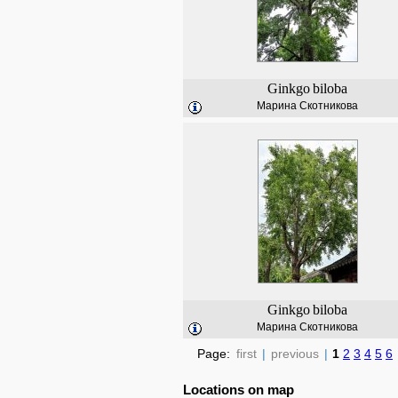
Ginkgo
biloba
Марина Скотникова
Ginkgo
biloba
Марина Скотникова
Page:
first
|
previous
|
1
2
3
4
5
6
Locations on map