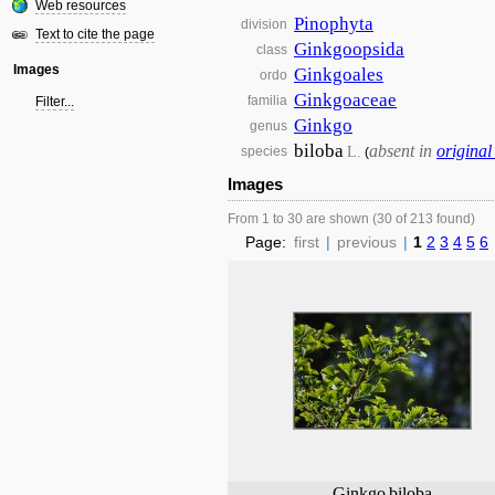
Web resources
Pinophyta
division
Text to cite the page
Ginkgoopsida
class
Images
Ginkgoales
ordo
Ginkgoaceae
familia
Filter...
Ginkgo
genus
biloba
absent in
original
L.
species
(
Images
From 1 to 30 are shown (30 of 213 found)
Page:
first
|
previous
|
1
2
3
4
5
6
Ginkgo
biloba